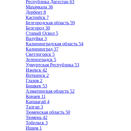
Республика Дагестан
63
Махачкала
36
Дербент
8
Каспийск
7
Белгородская область
59
Белгород
30
Старый Оскол
5
Валуйки
3
Калининградская область
54
Калининград
37
Светлогорск
5
Зеленоградск
5
Удмуртская Республика
53
Ижевск
42
Воткинск
2
Глазов
2
Бишкек
53
Алматинская область
52
Конаев
11
Капшагай
4
Талгар
3
Тюменская область
50
Тюмень
42
Тобольск
3
Ишим
1