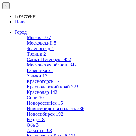
×
В бассейн
Home
Город
Москва
777
Московский
5
Зеленоград
4
Троицк
2
Санкт-Петербург
452
Московская область
342
Балашиха
21
Химки
17
Красногорск
17
Краснодарский край
323
Краснодар
142
Сочи
50
Новороссийск
15
Новосибирская область
236
Новосибирск
192
Бердск
8
Обь
3
Алматы
193
Красноярский край
171