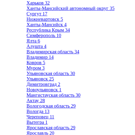
Харьков
32
Ханты-Мансийский автономный округ
35
Сургут
17
Нижневартовск
5
Ханты-Мансийск
4
Республика Крым
34
Симферополь
10
Ялта
6
Алушта
4
Владимирская область
34
Владимир
14
Ковров
5
Муром
3
Ульяновская область
30
Ульяновск
25
Димитровград
2
Новоульяновск
1
Мангистауская область
30
Актау
28
Вологодская область
29
Вологда
13
Череповец
11
Вытегра
1
Ярославская область
29
Ярославль
20