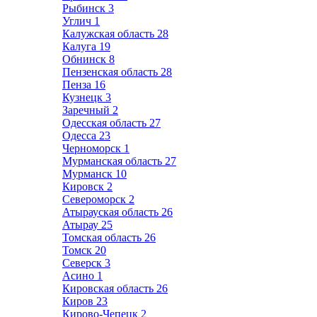
Рыбинск
3
Углич
1
Калужская область
28
Калуга
19
Обнинск
8
Пензенская область
28
Пенза
16
Кузнецк
3
Заречный
2
Одесская область
27
Одесса
23
Черноморск
1
Мурманская область
27
Мурманск
10
Кировск
2
Североморск
2
Атырауская область
26
Атырау
25
Томская область
26
Томск
20
Северск
3
Асино
1
Кировская область
26
Киров
23
Кирово-Чепецк
2