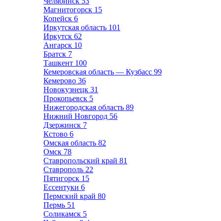
Челябинск
53
Магнитогорск
15
Копейск
6
Иркутская область
101
Иркутск
62
Ангарск
10
Братск
7
Ташкент
100
Кемеровская область — Кузбасс
99
Кемерово
36
Новокузнецк
31
Прокопьевск
5
Нижегородская область
89
Нижний Новгород
56
Дзержинск
7
Кстово
6
Омская область
82
Омск
78
Ставропольский край
81
Ставрополь
22
Пятигорск
15
Ессентуки
6
Пермский край
80
Пермь
51
Соликамск
5