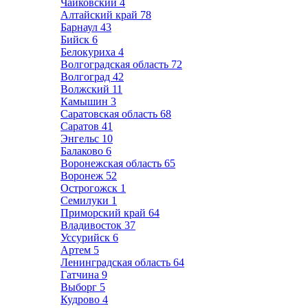
Чайковский
4
Алтайский край
78
Барнаул
43
Бийск
6
Белокуриха
4
Волгоградская область
72
Волгоград
42
Волжский
11
Камышин
3
Саратовская область
68
Саратов
41
Энгельс
10
Балаково
6
Воронежская область
65
Воронеж
52
Острогожск
1
Семилуки
1
Приморский край
64
Владивосток
37
Уссурийск
6
Артем
5
Ленинградская область
64
Гатчина
9
Выборг
5
Кудрово
4