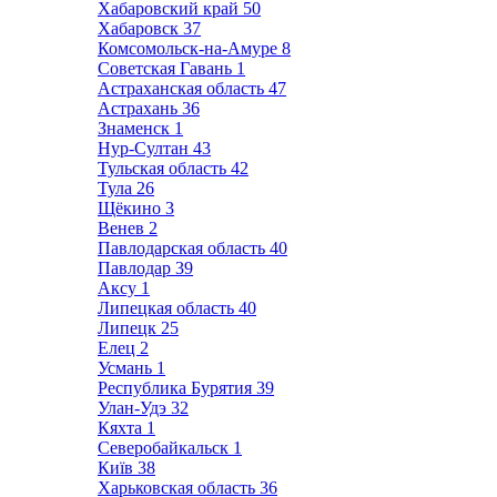
Хабаровский край
50
Хабаровск
37
Комсомольск-на-Амуре
8
Советская Гавань
1
Астраханская область
47
Астрахань
36
Знаменск
1
Нур-Султан
43
Тульская область
42
Тула
26
Щёкино
3
Венев
2
Павлодарская область
40
Павлодар
39
Аксу
1
Липецкая область
40
Липецк
25
Елец
2
Усмань
1
Республика Бурятия
39
Улан-Удэ
32
Кяхта
1
Северобайкальск
1
Київ
38
Харьковская область
36