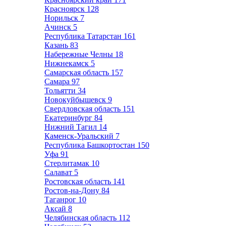
Красноярск
128
Норильск
7
Ачинск
5
Республика Татарстан
161
Казань
83
Набережные Челны
18
Нижнекамск
5
Самарская область
157
Самара
97
Тольятти
34
Новокуйбышевск
9
Свердловская область
151
Екатеринбург
84
Нижний Тагил
14
Каменск-Уральский
7
Республика Башкортостан
150
Уфа
91
Стерлитамак
10
Салават
5
Ростовская область
141
Ростов-на-Дону
84
Таганрог
10
Аксай
8
Челябинская область
112