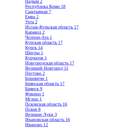
Надым
2
Республика Коми
18
Сыктывкар
7
Емва
2
Ухта
2
Иссык-Кульская область
17
Каракол
2
Чолпон-Ата
1
Курская область
17
Курск
14
Щигры
1
Курчатов
1
Новгородская область
17
Великий Новгород
11
Пестово
2
Боровичи
1
Брянская область
17
Брянск
9
Фокино
1
Мглин
1
Псковская область
16
Псков
8
Великие Луки
3
Ивановская область
16
Иваново
12