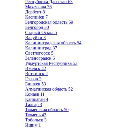
Республика Дагестан
63
Махачкала
36
Дербент
8
Каспийск
7
Белгородская область
59
Белгород
30
Старый Оскол
5
Валуйки
3
Калининградская область
54
Калининград
37
Светлогорск
5
Зеленоградск
5
Удмуртская Республика
53
Ижевск
42
Воткинск
2
Глазов
2
Бишкек
53
Алматинская область
52
Конаев
11
Капшагай
4
Талгар
3
Тюменская область
50
Тюмень
42
Тобольск
3
Ишим
1