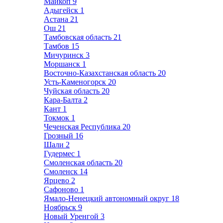
Майкоп
9
Адыгейск
1
Астана
21
Ош
21
Тамбовская область
21
Тамбов
15
Мичуринск
3
Моршанск
1
Восточно-Казахстанская область
20
Усть-Каменогорск
20
Чуйская область
20
Кара-Балта
2
Кант
1
Токмок
1
Чеченская Республика
20
Грозный
16
Шали
2
Гудермес
1
Смоленская область
20
Смоленск
14
Ярцево
2
Сафоново
1
Ямало-Ненецкий автономный округ
18
Ноябрьск
9
Новый Уренгой
3