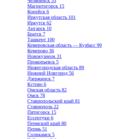
Челябинск
53
Магнитогорск
15
Копейск
6
Иркутская область
101
Иркутск
62
Ангарск
10
Братск
7
Ташкент
100
Кемеровская область — Кузбасс
99
Кемерово
36
Новокузнецк
31
Прокопьевск
5
Нижегородская область
89
Нижний Новгород
56
Дзержинск
7
Кстово
6
Омская область
82
Омск
78
Ставропольский край
81
Ставрополь
22
Пятигорск
15
Ессентуки
6
Пермский край
80
Пермь
51
Соликамск
5