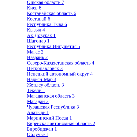
Ошская область
7
Киев
6
Костанайская область
6
Костанай
6
Республика Тыва
6
Кызыл
4
Ак-Довурак
1
Шагонар
1
Республика Ингушетия
5
Магас
2
Назрань
2
Северо-Казахстанская область
4
Петропавловск
3
Ненецкий автономный округ
4
Нарьян-Мар
3
Жетысу область
3
Текели
1
Магаданская область
3
Магадан
2
Чувашская Республика
3
Алатырь
1
Мариинский Посад
1
Еврейская автономная область
2
Биробиджан
1
Облучье
1