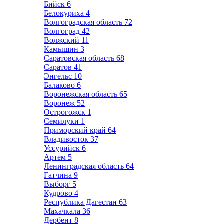
Бийск
6
Белокуриха
4
Волгоградская область
72
Волгоград
42
Волжский
11
Камышин
3
Саратовская область
68
Саратов
41
Энгельс
10
Балаково
6
Воронежская область
65
Воронеж
52
Острогожск
1
Семилуки
1
Приморский край
64
Владивосток
37
Уссурийск
6
Артем
5
Ленинградская область
64
Гатчина
9
Выборг
5
Кудрово
4
Республика Дагестан
63
Махачкала
36
Дербент
8