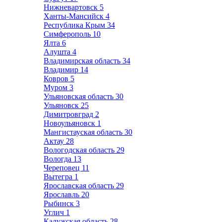
Нижневартовск
5
Ханты-Мансийск
4
Республика Крым
34
Симферополь
10
Ялта
6
Алушта
4
Владимирская область
34
Владимир
14
Ковров
5
Муром
3
Ульяновская область
30
Ульяновск
25
Димитровград
2
Новоульяновск
1
Мангистауская область
30
Актау
28
Вологодская область
29
Вологда
13
Череповец
11
Вытегра
1
Ярославская область
29
Ярославль
20
Рыбинск
3
Углич
1
Калужская область
28