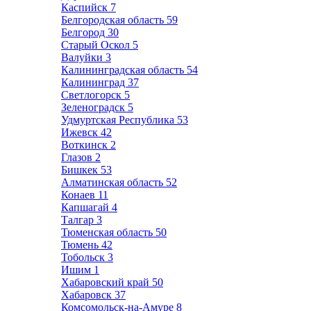
Каспийск
7
Белгородская область
59
Белгород
30
Старый Оскол
5
Валуйки
3
Калининградская область
54
Калининград
37
Светлогорск
5
Зеленоградск
5
Удмуртская Республика
53
Ижевск
42
Воткинск
2
Глазов
2
Бишкек
53
Алматинская область
52
Конаев
11
Капшагай
4
Талгар
3
Тюменская область
50
Тюмень
42
Тобольск
3
Ишим
1
Хабаровский край
50
Хабаровск
37
Комсомольск-на-Амуре
8