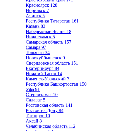
Красноярск
128
Норильск
7
Ачинск
5
Республика Татарстан
161
Казань
83
Набережные Челны
18
Нижнекамск
5
Самарская область
157
Самара
97
Тольятти
34
Новокуйбышевск
9
Свердловская область
151
Екатеринбург
84
Нижний Тагил
14
Каменск-Уральский
7
Республика Башкортостан
150
Уфа
91
Стерлитамак
10
Салават
5
Ростовская область
141
Ростов-на-Дону
84
Таганрог
10
Аксай
8
Челябинская область
112