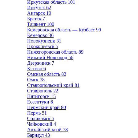
Иркутская область
101
Иркутск
62
Ангарск
10
Братск
7
Ташкент
100
Кемеровская область — Кузбасс
99
Кемерово
36
Новокузнецк
31
Прокопьевск
5
Нижегородская область
89
Нижний Новгород
56
Дзержинск
7
Кстово
6
Омская область
82
Омск
78
Ставропольский край
81
Ставрополь
22
Пятигорск
15
Ессентуки
6
Пермский край
80
Пермь
51
Соликамск
5
Чайковский
4
Алтайский край
78
Барнаул
43