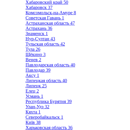
Хабаровский край
50
Хабаровск
37
Комсомольск-на-Амуре
8
Советская Гавань
1
Астраханская область
47
Астрахань
36
Знаменск
1
Нур-Султан
43
Тульская область
42
Тула
26
Щёкино
3
Венев
2
Павлодарская область
40
Павлодар
39
Аксу
1
Липецкая область
40
Липецк
25
Елец
2
Усмань
1
Республика Бурятия
39
Улан-Удэ
32
Кяхта
1
Северобайкальск
1
Київ
38
Харьковская область
36