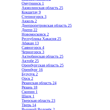
Омутнинск
1
Акмолинская область
25
Кокшетау
9
Степногорск
3
Акколь
2
Днепропетровская область
25
Днепр
22
Новомосковск
2
Республика Хакасия
25
Абакан
13
Саяногорск
4
Черногорск
3
Актюбинская область
25
Актобе
25
Оренбургская область
25
Оренбург
16
Бузулук
2
Орск
2
Рязанская область
24
Рязань
18
Скопин
1
Шацк
1
Тверская область
23
Тверь
14
Вышний Волочёк
2