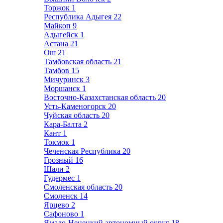
Торжок
1
Республика Адыгея
22
Майкоп
9
Адыгейск
1
Астана
21
Ош
21
Тамбовская область
21
Тамбов
15
Мичуринск
3
Моршанск
1
Восточно-Казахстанская область
20
Усть-Каменогорск
20
Чуйская область
20
Кара-Балта
2
Кант
1
Токмок
1
Чеченская Республика
20
Грозный
16
Шали
2
Гудермес
1
Смоленская область
20
Смоленск
14
Ярцево
2
Сафоново
1
Ямало-Ненецкий автономный округ
18