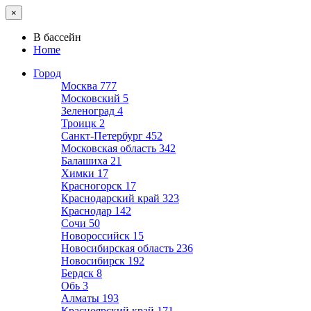
×
В бассейн
Home
Город
Москва
777
Московский
5
Зеленоград
4
Троицк
2
Санкт-Петербург
452
Московская область
342
Балашиха
21
Химки
17
Красногорск
17
Краснодарский край
323
Краснодар
142
Сочи
50
Новороссийск
15
Новосибирская область
236
Новосибирск
192
Бердск
8
Обь
3
Алматы
193
Красноярский край
171