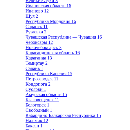
Великие Луки
3
Ивановская область
16
Иваново
12
Шуя
2
Республика Мордовия
16
Саранск
11
Рузаевка
2
Чувашская Республика — Чувашия
16
Чебоксары
12
Новочебоксарск
3
Карагандинская область
16
Караганда
13
Темиртау
2
Сарань
1
Республика Карелия
15
Петрозаводск
11
Кондопога
2
Суоярви
1
Амурская область
15
Благовещенск
11
Белогорск
1
Свободный
1
Кабардино-Балкарская Республика
15
Нальчик
12
Баксан
1