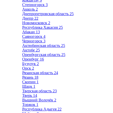
Кокшетау
9
Степногорск
3
Акколь
2
Днепропетровская область
25
Днепр
22
Новомосковск
2
Республика Хакасия
25
Абакан
13
Саяногорск
4
Черногорск
3
Актюбинская область
25
Актобе
25
Оренбургская область
25
Оренбург
16
Бузулук
2
Орск
2
Рязанская область
24
Рязань
18
Скопин
1
Шацк
1
Тверская область
23
Тверь
14
Вышний Волочёк
2
Торжок
1
Республика Адыгея
22