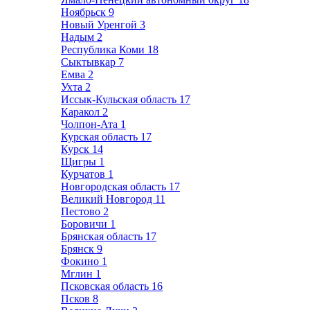
Ноябрьск
9
Новый Уренгой
3
Надым
2
Республика Коми
18
Сыктывкар
7
Емва
2
Ухта
2
Иссык-Кульская область
17
Каракол
2
Чолпон-Ата
1
Курская область
17
Курск
14
Щигры
1
Курчатов
1
Новгородская область
17
Великий Новгород
11
Пестово
2
Боровичи
1
Брянская область
17
Брянск
9
Фокино
1
Мглин
1
Псковская область
16
Псков
8