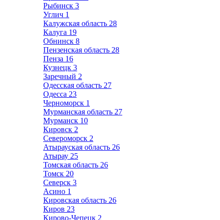
Рыбинск
3
Углич
1
Калужская область
28
Калуга
19
Обнинск
8
Пензенская область
28
Пенза
16
Кузнецк
3
Заречный
2
Одесская область
27
Одесса
23
Черноморск
1
Мурманская область
27
Мурманск
10
Кировск
2
Североморск
2
Атырауская область
26
Атырау
25
Томская область
26
Томск
20
Северск
3
Асино
1
Кировская область
26
Киров
23
Кирово-Чепецк
2