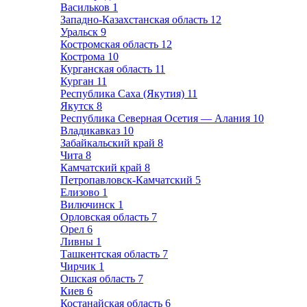
Васильков
1
Западно-Казахстанская область
12
Уральск
9
Костромская область
12
Кострома
10
Курганская область
11
Курган
11
Республика Саха (Якутия)
11
Якутск
8
Республика Северная Осетия — Алания
10
Владикавказ
10
Забайкальский край
8
Чита
8
Камчатский край
8
Петропавловск-Камчатский
5
Елизово
1
Вилючинск
1
Орловская область
7
Орел
6
Ливны
1
Ташкентская область
7
Чирчик
1
Ошская область
7
Киев
6
Костанайская область
6