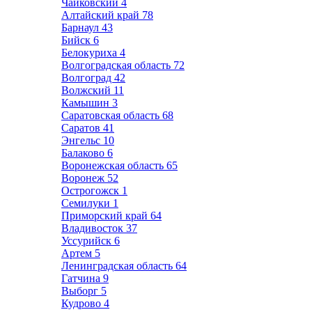
Чайковский
4
Алтайский край
78
Барнаул
43
Бийск
6
Белокуриха
4
Волгоградская область
72
Волгоград
42
Волжский
11
Камышин
3
Саратовская область
68
Саратов
41
Энгельс
10
Балаково
6
Воронежская область
65
Воронеж
52
Острогожск
1
Семилуки
1
Приморский край
64
Владивосток
37
Уссурийск
6
Артем
5
Ленинградская область
64
Гатчина
9
Выборг
5
Кудрово
4