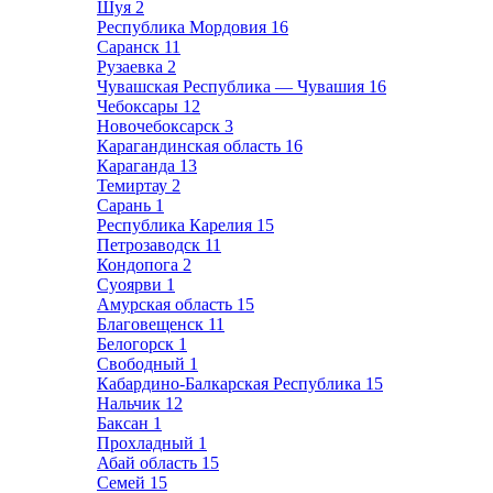
Шуя
2
Республика Мордовия
16
Саранск
11
Рузаевка
2
Чувашская Республика — Чувашия
16
Чебоксары
12
Новочебоксарск
3
Карагандинская область
16
Караганда
13
Темиртау
2
Сарань
1
Республика Карелия
15
Петрозаводск
11
Кондопога
2
Суоярви
1
Амурская область
15
Благовещенск
11
Белогорск
1
Свободный
1
Кабардино-Балкарская Республика
15
Нальчик
12
Баксан
1
Прохладный
1
Абай область
15
Семей
15