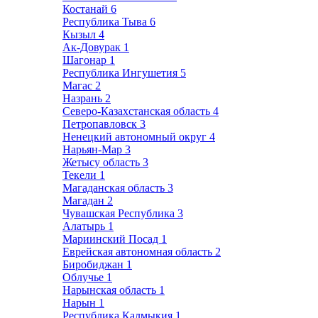
Костанай
6
Республика Тыва
6
Кызыл
4
Ак-Довурак
1
Шагонар
1
Республика Ингушетия
5
Магас
2
Назрань
2
Северо-Казахстанская область
4
Петропавловск
3
Ненецкий автономный округ
4
Нарьян-Мар
3
Жетысу область
3
Текели
1
Магаданская область
3
Магадан
2
Чувашская Республика
3
Алатырь
1
Мариинский Посад
1
Еврейская автономная область
2
Биробиджан
1
Облучье
1
Нарынская область
1
Нарын
1
Республика Калмыкия
1