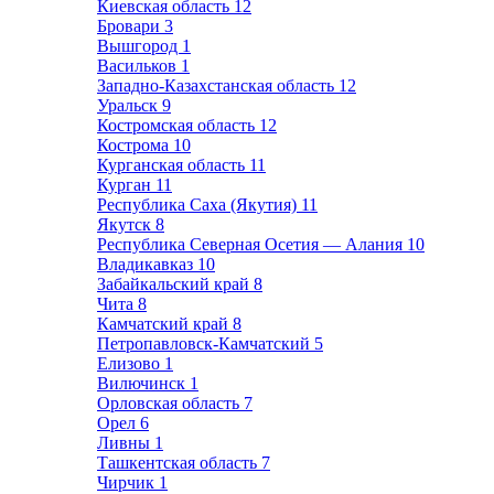
Киевская область
12
Бровари
3
Вышгород
1
Васильков
1
Западно-Казахстанская область
12
Уральск
9
Костромская область
12
Кострома
10
Курганская область
11
Курган
11
Республика Саха (Якутия)
11
Якутск
8
Республика Северная Осетия — Алания
10
Владикавказ
10
Забайкальский край
8
Чита
8
Камчатский край
8
Петропавловск-Камчатский
5
Елизово
1
Вилючинск
1
Орловская область
7
Орел
6
Ливны
1
Ташкентская область
7
Чирчик
1