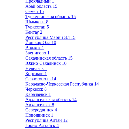
Прохладный
1
Абай область
15
Семей
15
Туркестанская область
15
Шымкент
8
Туркестан
5
Кентау
2
Республика Марий Эл
15
Йошкар-Ола
10
Волжск
1
Звенигово
1
Сахалинская область
15
Южно-Сахалинск
10
Невельск
1
Корсаков
1
Севастополь
14
Карачаево-Черкесская Республика
14
Черкесск
8
Карачаевск
1
Архангельская область
14
Архангельск
8
Северодвинск
4
Новодвинск
1
Республика Алтай
12
Горно-Алтайск
4