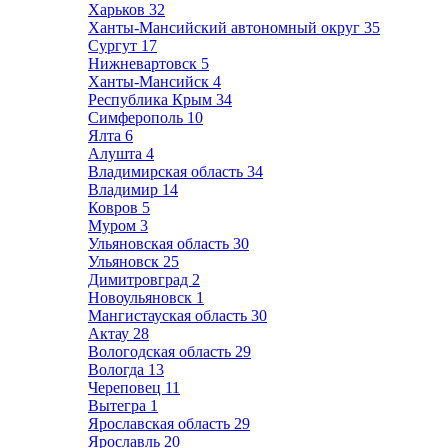
Харьков
32
Ханты-Мансийский автономный округ
35
Сургут
17
Нижневартовск
5
Ханты-Мансийск
4
Республика Крым
34
Симферополь
10
Ялта
6
Алушта
4
Владимирская область
34
Владимир
14
Ковров
5
Муром
3
Ульяновская область
30
Ульяновск
25
Димитровград
2
Новоульяновск
1
Мангистауская область
30
Актау
28
Вологодская область
29
Вологда
13
Череповец
11
Вытегра
1
Ярославская область
29
Ярославль
20