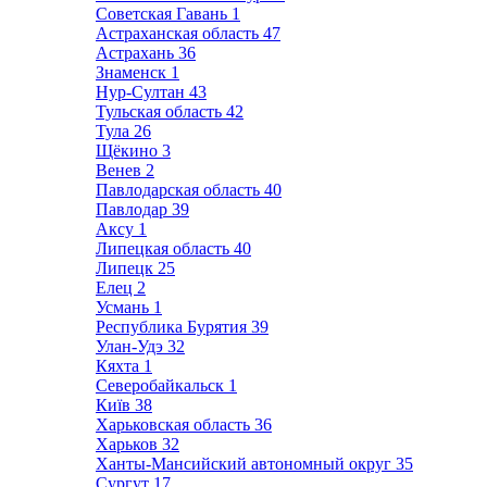
Советская Гавань
1
Астраханская область
47
Астрахань
36
Знаменск
1
Нур-Султан
43
Тульская область
42
Тула
26
Щёкино
3
Венев
2
Павлодарская область
40
Павлодар
39
Аксу
1
Липецкая область
40
Липецк
25
Елец
2
Усмань
1
Республика Бурятия
39
Улан-Удэ
32
Кяхта
1
Северобайкальск
1
Київ
38
Харьковская область
36
Харьков
32
Ханты-Мансийский автономный округ
35
Сургут
17