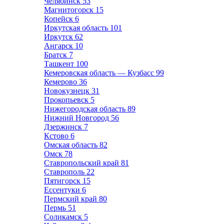
Челябинск
53
Магнитогорск
15
Копейск
6
Иркутская область
101
Иркутск
62
Ангарск
10
Братск
7
Ташкент
100
Кемеровская область — Кузбасс
99
Кемерово
36
Новокузнецк
31
Прокопьевск
5
Нижегородская область
89
Нижний Новгород
56
Дзержинск
7
Кстово
6
Омская область
82
Омск
78
Ставропольский край
81
Ставрополь
22
Пятигорск
15
Ессентуки
6
Пермский край
80
Пермь
51
Соликамск
5