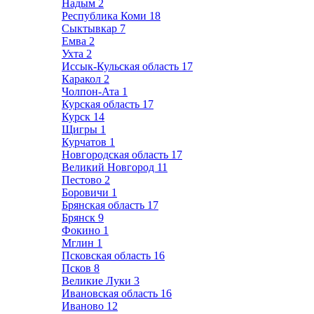
Надым
2
Республика Коми
18
Сыктывкар
7
Емва
2
Ухта
2
Иссык-Кульская область
17
Каракол
2
Чолпон-Ата
1
Курская область
17
Курск
14
Щигры
1
Курчатов
1
Новгородская область
17
Великий Новгород
11
Пестово
2
Боровичи
1
Брянская область
17
Брянск
9
Фокино
1
Мглин
1
Псковская область
16
Псков
8
Великие Луки
3
Ивановская область
16
Иваново
12