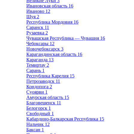
Великие Луки
3
Ивановская область
16
Иваново
12
Шуя
2
Республика Мордовия
16
Саранск
11
Рузаевка
2
Чувашская Республика — Чувашия
16
Чебоксары
12
Новочебоксарск
3
Карагандинская область
16
Караганда
13
Темиртау
2
Сарань
1
Республика Карелия
15
Петрозаводск
11
Кондопога
2
Суоярви
1
Амурская область
15
Благовещенск
11
Белогорск
1
Свободный
1
Кабардино-Балкарская Республика
15
Нальчик
12
Баксан
1