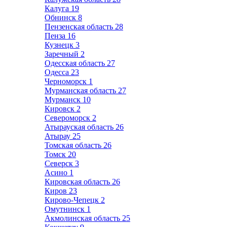
Калуга
19
Обнинск
8
Пензенская область
28
Пенза
16
Кузнецк
3
Заречный
2
Одесская область
27
Одесса
23
Черноморск
1
Мурманская область
27
Мурманск
10
Кировск
2
Североморск
2
Атырауская область
26
Атырау
25
Томская область
26
Томск
20
Северск
3
Асино
1
Кировская область
26
Киров
23
Кирово-Чепецк
2
Омутнинск
1
Акмолинская область
25