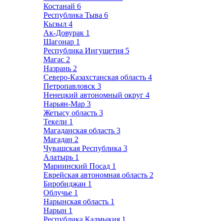
Костанай
6
Республика Тыва
6
Кызыл
4
Ак-Довурак
1
Шагонар
1
Республика Ингушетия
5
Магас
2
Назрань
2
Северо-Казахстанская область
4
Петропавловск
3
Ненецкий автономный округ
4
Нарьян-Мар
3
Жетысу область
3
Текели
1
Магаданская область
3
Магадан
2
Чувашская Республика
3
Алатырь
1
Мариинский Посад
1
Еврейская автономная область
2
Биробиджан
1
Облучье
1
Нарынская область
1
Нарын
1
Республика Калмыкия
1