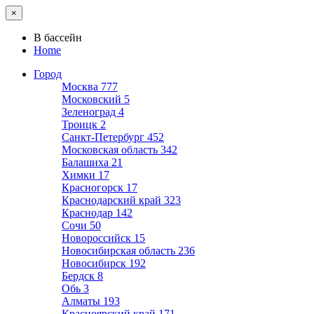
×
В бассейн
Home
Город
Москва
777
Московский
5
Зеленоград
4
Троицк
2
Санкт-Петербург
452
Московская область
342
Балашиха
21
Химки
17
Красногорск
17
Краснодарский край
323
Краснодар
142
Сочи
50
Новороссийск
15
Новосибирская область
236
Новосибирск
192
Бердск
8
Обь
3
Алматы
193
Красноярский край
171