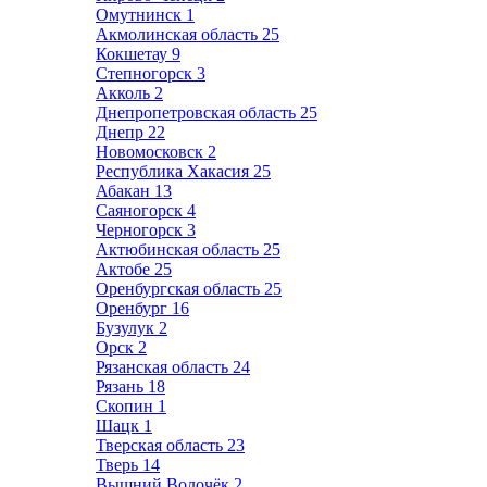
Омутнинск
1
Акмолинская область
25
Кокшетау
9
Степногорск
3
Акколь
2
Днепропетровская область
25
Днепр
22
Новомосковск
2
Республика Хакасия
25
Абакан
13
Саяногорск
4
Черногорск
3
Актюбинская область
25
Актобе
25
Оренбургская область
25
Оренбург
16
Бузулук
2
Орск
2
Рязанская область
24
Рязань
18
Скопин
1
Шацк
1
Тверская область
23
Тверь
14
Вышний Волочёк
2