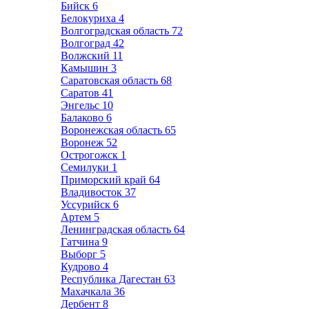
Бийск
6
Белокуриха
4
Волгоградская область
72
Волгоград
42
Волжский
11
Камышин
3
Саратовская область
68
Саратов
41
Энгельс
10
Балаково
6
Воронежская область
65
Воронеж
52
Острогожск
1
Семилуки
1
Приморский край
64
Владивосток
37
Уссурийск
6
Артем
5
Ленинградская область
64
Гатчина
9
Выборг
5
Кудрово
4
Республика Дагестан
63
Махачкала
36
Дербент
8