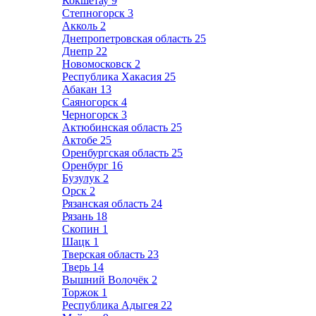
Кокшетау
9
Степногорск
3
Акколь
2
Днепропетровская область
25
Днепр
22
Новомосковск
2
Республика Хакасия
25
Абакан
13
Саяногорск
4
Черногорск
3
Актюбинская область
25
Актобе
25
Оренбургская область
25
Оренбург
16
Бузулук
2
Орск
2
Рязанская область
24
Рязань
18
Скопин
1
Шацк
1
Тверская область
23
Тверь
14
Вышний Волочёк
2
Торжок
1
Республика Адыгея
22