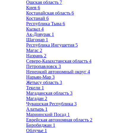
Ошская область
7
Киев
6
Костанайская область
6
Костанай
6
Республика Тыва
6
Кызыл
4
Ак-Довурак
1
Шагонар
1
Республика Ингушетия
5
Магас
2
Назрань
2
Северо-Казахстанская область
4
Петропавловск
3
Ненецкий автономный округ
4
Нарьян-Мар
3
Жетысу область
3
Текели
1
Магаданская область
3
Магадан
2
Чувашская Республика
3
Алатырь
1
Мариинский Посад
1
Еврейская автономная область
2
Биробиджан
1
Облучье
1