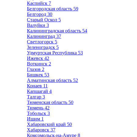
Каспийск
7
Белгородская область
59
Белгород
30
Старый Оскол
5
Валуйки
3
Калининградская область
54
Калининград
37
Светлогорск
5
Зеленоградск
5
Удмуртская Республика
53
Ижевск
42
Воткинск
2
Глазов
2
Бишкек
53
Алматинская область
52
Конаев
11
Капшагай
4
Талгар
3
Тюменская область
50
Тюмень
42
Тобольск
3
Ишим
1
Хабаровский край
50
Хабаровск
37
Комсомольск-на-Амуре
8