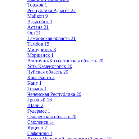
Торжок
1
Республика Адыгея
22
Майкоп
9
Адыгейск
1
Астана
21
Ош
21
Тамбовская область
21
Тамбов
15
Мичуринск
3
Моршанск
1
Восточно-Казахстанская область
20
Усть-Каменогорск
20
Чуйская область
20
Кара-Балта
2
Кант
1
Токмок
1
Чеченская Республика
20
Грозный
16
Шали
2
Гудермес
1
Смоленская область
20
Смоленск
14
Ярцево
2
Сафоново
1
Ямало-Ненецкий автономный округ
18