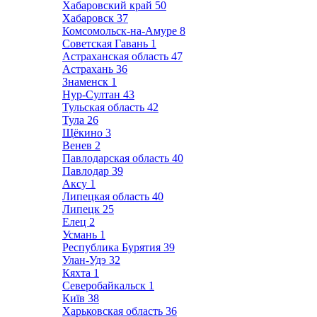
Хабаровский край
50
Хабаровск
37
Комсомольск-на-Амуре
8
Советская Гавань
1
Астраханская область
47
Астрахань
36
Знаменск
1
Нур-Султан
43
Тульская область
42
Тула
26
Щёкино
3
Венев
2
Павлодарская область
40
Павлодар
39
Аксу
1
Липецкая область
40
Липецк
25
Елец
2
Усмань
1
Республика Бурятия
39
Улан-Удэ
32
Кяхта
1
Северобайкальск
1
Київ
38
Харьковская область
36