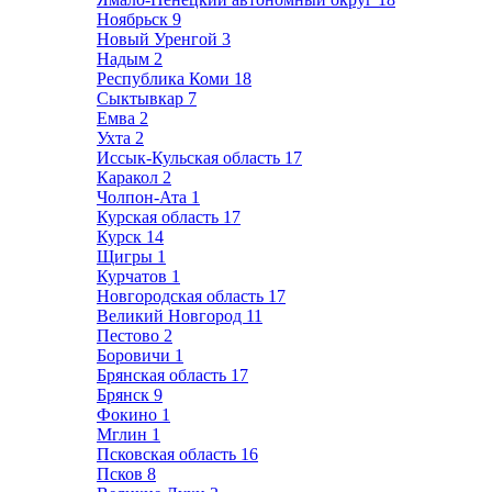
Ноябрьск
9
Новый Уренгой
3
Надым
2
Республика Коми
18
Сыктывкар
7
Емва
2
Ухта
2
Иссык-Кульская область
17
Каракол
2
Чолпон-Ата
1
Курская область
17
Курск
14
Щигры
1
Курчатов
1
Новгородская область
17
Великий Новгород
11
Пестово
2
Боровичи
1
Брянская область
17
Брянск
9
Фокино
1
Мглин
1
Псковская область
16
Псков
8