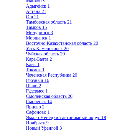
Майкоп
9
Адыгейск
1
Астана
21
Ош
21
Тамбовская область
21
Тамбов
15
Мичуринск
3
Моршанск
1
Восточно-Казахстанская область
20
Усть-Каменогорск
20
Чуйская область
20
Кара-Балта
2
Кант
1
Токмок
1
Чеченская Республика
20
Грозный
16
Шали
2
Гудермес
1
Смоленская область
20
Смоленск
14
Ярцево
2
Сафоново
1
Ямало-Ненецкий автономный округ
18
Ноябрьск
9
Новый Уренгой
3