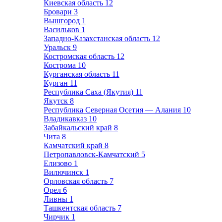
Киевская область
12
Бровари
3
Вышгород
1
Васильков
1
Западно-Казахстанская область
12
Уральск
9
Костромская область
12
Кострома
10
Курганская область
11
Курган
11
Республика Саха (Якутия)
11
Якутск
8
Республика Северная Осетия — Алания
10
Владикавказ
10
Забайкальский край
8
Чита
8
Камчатский край
8
Петропавловск-Камчатский
5
Елизово
1
Вилючинск
1
Орловская область
7
Орел
6
Ливны
1
Ташкентская область
7
Чирчик
1