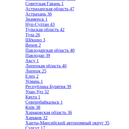
Советская Гавань
1
Астраханская область
47
Астрахань
36
Знаменск
1
Нур-Султан
43
Тульская область
42
Тула
26
Щёкино
3
Венев
2
Павлодарская область
40
Павлодар
39
Аксу
1
Липецкая область
40
Липецк
25
Елец
2
Усмань
1
Республика Бурятия
39
Улан-Удэ
32
Кяхта
1
Северобайкальск
1
Київ
38
Харьковская область
36
Харьков
32
Ханты-Мансийский автономный округ
35
Сургут
17