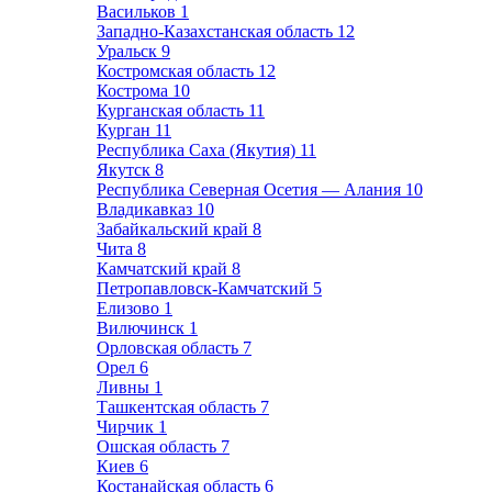
Васильков
1
Западно-Казахстанская область
12
Уральск
9
Костромская область
12
Кострома
10
Курганская область
11
Курган
11
Республика Саха (Якутия)
11
Якутск
8
Республика Северная Осетия — Алания
10
Владикавказ
10
Забайкальский край
8
Чита
8
Камчатский край
8
Петропавловск-Камчатский
5
Елизово
1
Вилючинск
1
Орловская область
7
Орел
6
Ливны
1
Ташкентская область
7
Чирчик
1
Ошская область
7
Киев
6
Костанайская область
6