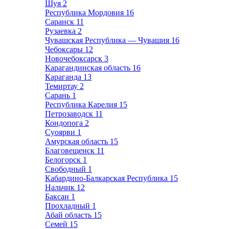
Шуя
2
Республика Мордовия
16
Саранск
11
Рузаевка
2
Чувашская Республика — Чувашия
16
Чебоксары
12
Новочебоксарск
3
Карагандинская область
16
Караганда
13
Темиртау
2
Сарань
1
Республика Карелия
15
Петрозаводск
11
Кондопога
2
Суоярви
1
Амурская область
15
Благовещенск
11
Белогорск
1
Свободный
1
Кабардино-Балкарская Республика
15
Нальчик
12
Баксан
1
Прохладный
1
Абай область
15
Семей
15