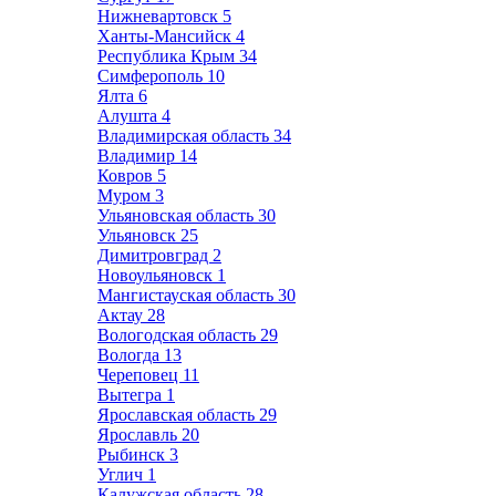
Нижневартовск
5
Ханты-Мансийск
4
Республика Крым
34
Симферополь
10
Ялта
6
Алушта
4
Владимирская область
34
Владимир
14
Ковров
5
Муром
3
Ульяновская область
30
Ульяновск
25
Димитровград
2
Новоульяновск
1
Мангистауская область
30
Актау
28
Вологодская область
29
Вологда
13
Череповец
11
Вытегра
1
Ярославская область
29
Ярославль
20
Рыбинск
3
Углич
1
Калужская область
28