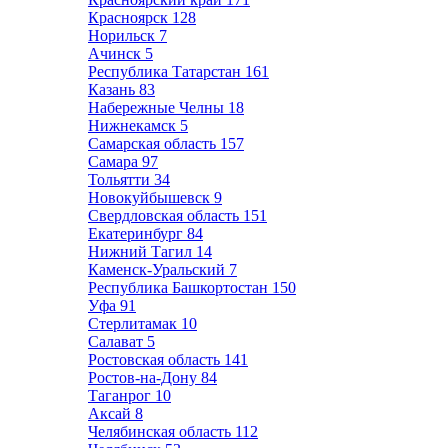
Красноярск
128
Норильск
7
Ачинск
5
Республика Татарстан
161
Казань
83
Набережные Челны
18
Нижнекамск
5
Самарская область
157
Самара
97
Тольятти
34
Новокуйбышевск
9
Свердловская область
151
Екатеринбург
84
Нижний Тагил
14
Каменск-Уральский
7
Республика Башкортостан
150
Уфа
91
Стерлитамак
10
Салават
5
Ростовская область
141
Ростов-на-Дону
84
Таганрог
10
Аксай
8
Челябинская область
112