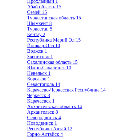
Прохладный
1
Абай область
15
Семей
15
Туркестанская область
15
Шымкент
8
Туркестан
5
Кентау
2
Республика Марий Эл
15
Йошкар-Ола
10
Волжск
1
Звенигово
1
Сахалинская область
15
Южно-Сахалинск
10
Невельск
1
Корсаков
1
Севастополь
14
Карачаево-Черкесская Республика
14
Черкесск
8
Карачаевск
1
Архангельская область
14
Архангельск
8
Северодвинск
4
Новодвинск
1
Республика Алтай
12
Горно-Алтайск
4