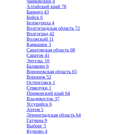
Чайковский
4
Алтайский край
78
Барнаул
43
Бийск
6
Белокуриха
4
Волгоградская область
72
Волгоград
42
Волжский
11
Камышин
3
Саратовская область
68
Саратов
41
Энгельс
10
Балаково
6
Воронежская область
65
Воронеж
52
Острогожск
1
Семилуки
1
Приморский край
64
Владивосток
37
Уссурийск
6
Артем
5
Ленинградская область
64
Гатчина
9
Выборг
5
Кудрово
4