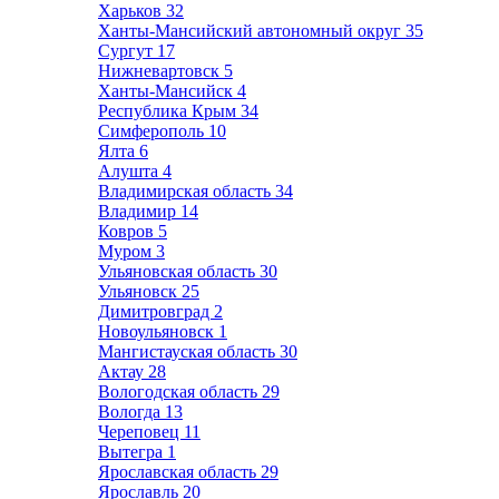
Харьков
32
Ханты-Мансийский автономный округ
35
Сургут
17
Нижневартовск
5
Ханты-Мансийск
4
Республика Крым
34
Симферополь
10
Ялта
6
Алушта
4
Владимирская область
34
Владимир
14
Ковров
5
Муром
3
Ульяновская область
30
Ульяновск
25
Димитровград
2
Новоульяновск
1
Мангистауская область
30
Актау
28
Вологодская область
29
Вологда
13
Череповец
11
Вытегра
1
Ярославская область
29
Ярославль
20