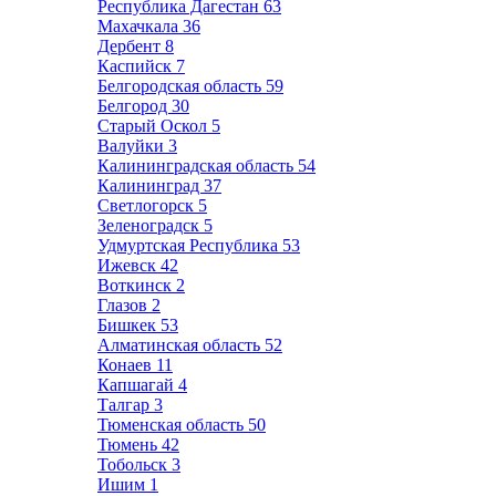
Республика Дагестан
63
Махачкала
36
Дербент
8
Каспийск
7
Белгородская область
59
Белгород
30
Старый Оскол
5
Валуйки
3
Калининградская область
54
Калининград
37
Светлогорск
5
Зеленоградск
5
Удмуртская Республика
53
Ижевск
42
Воткинск
2
Глазов
2
Бишкек
53
Алматинская область
52
Конаев
11
Капшагай
4
Талгар
3
Тюменская область
50
Тюмень
42
Тобольск
3
Ишим
1