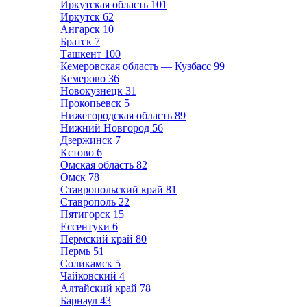
Иркутская область
101
Иркутск
62
Ангарск
10
Братск
7
Ташкент
100
Кемеровская область — Кузбасс
99
Кемерово
36
Новокузнецк
31
Прокопьевск
5
Нижегородская область
89
Нижний Новгород
56
Дзержинск
7
Кстово
6
Омская область
82
Омск
78
Ставропольский край
81
Ставрополь
22
Пятигорск
15
Ессентуки
6
Пермский край
80
Пермь
51
Соликамск
5
Чайковский
4
Алтайский край
78
Барнаул
43