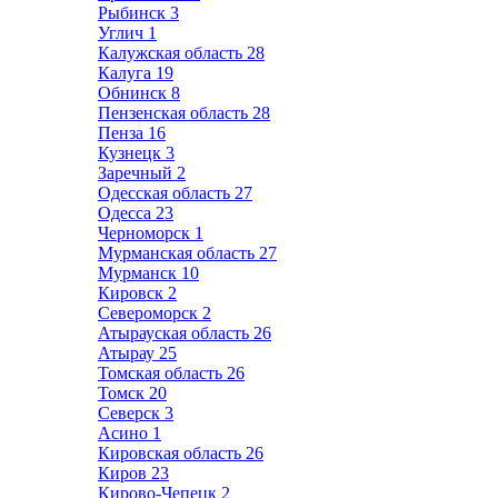
Рыбинск
3
Углич
1
Калужская область
28
Калуга
19
Обнинск
8
Пензенская область
28
Пенза
16
Кузнецк
3
Заречный
2
Одесская область
27
Одесса
23
Черноморск
1
Мурманская область
27
Мурманск
10
Кировск
2
Североморск
2
Атырауская область
26
Атырау
25
Томская область
26
Томск
20
Северск
3
Асино
1
Кировская область
26
Киров
23
Кирово-Чепецк
2