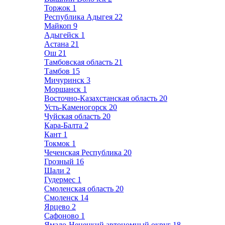
Торжок
1
Республика Адыгея
22
Майкоп
9
Адыгейск
1
Астана
21
Ош
21
Тамбовская область
21
Тамбов
15
Мичуринск
3
Моршанск
1
Восточно-Казахстанская область
20
Усть-Каменогорск
20
Чуйская область
20
Кара-Балта
2
Кант
1
Токмок
1
Чеченская Республика
20
Грозный
16
Шали
2
Гудермес
1
Смоленская область
20
Смоленск
14
Ярцево
2
Сафоново
1
Ямало-Ненецкий автономный округ
18