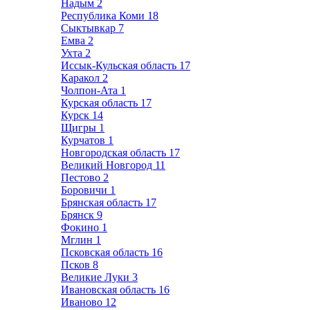
Надым
2
Республика Коми
18
Сыктывкар
7
Емва
2
Ухта
2
Иссык-Кульская область
17
Каракол
2
Чолпон-Ата
1
Курская область
17
Курск
14
Щигры
1
Курчатов
1
Новгородская область
17
Великий Новгород
11
Пестово
2
Боровичи
1
Брянская область
17
Брянск
9
Фокино
1
Мглин
1
Псковская область
16
Псков
8
Великие Луки
3
Ивановская область
16
Иваново
12