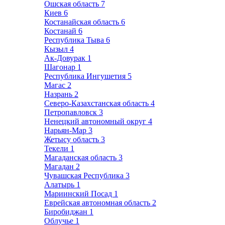
Ошская область
7
Киев
6
Костанайская область
6
Костанай
6
Республика Тыва
6
Кызыл
4
Ак-Довурак
1
Шагонар
1
Республика Ингушетия
5
Магас
2
Назрань
2
Северо-Казахстанская область
4
Петропавловск
3
Ненецкий автономный округ
4
Нарьян-Мар
3
Жетысу область
3
Текели
1
Магаданская область
3
Магадан
2
Чувашская Республика
3
Алатырь
1
Мариинский Посад
1
Еврейская автономная область
2
Биробиджан
1
Облучье
1