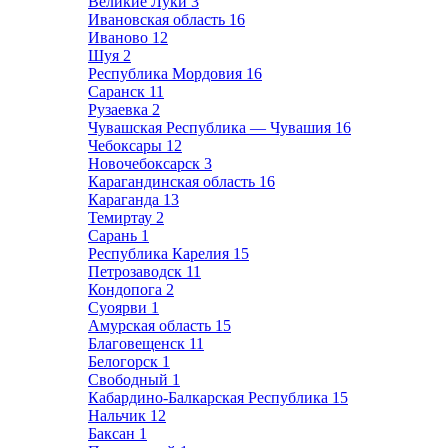
Великие Луки
3
Ивановская область
16
Иваново
12
Шуя
2
Республика Мордовия
16
Саранск
11
Рузаевка
2
Чувашская Республика — Чувашия
16
Чебоксары
12
Новочебоксарск
3
Карагандинская область
16
Караганда
13
Темиртау
2
Сарань
1
Республика Карелия
15
Петрозаводск
11
Кондопога
2
Суоярви
1
Амурская область
15
Благовещенск
11
Белогорск
1
Свободный
1
Кабардино-Балкарская Республика
15
Нальчик
12
Баксан
1