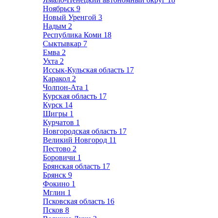
Ноябрьск
9
Новый Уренгой
3
Надым
2
Республика Коми
18
Сыктывкар
7
Емва
2
Ухта
2
Иссык-Кульская область
17
Каракол
2
Чолпон-Ата
1
Курская область
17
Курск
14
Щигры
1
Курчатов
1
Новгородская область
17
Великий Новгород
11
Пестово
2
Боровичи
1
Брянская область
17
Брянск
9
Фокино
1
Мглин
1
Псковская область
16
Псков
8