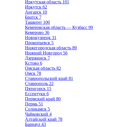
Иркутская область
101
Иркутск
62
Ангарск
10
Братск
7
Ташкент
100
Кемеровская область — Кузбасс
99
Кемерово
36
Новокузнецк
31
Прокопьевск
5
Нижегородская область
89
Нижний Новгород
56
Дзержинск
7
Кстово
6
Омская область
82
Омск
78
Ставропольский край
81
Ставрополь
22
Пятигорск
15
Ессентуки
6
Пермский край
80
Пермь
51
Соликамск
5
Чайковский
4
Алтайский край
78
Барнаул
43