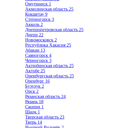
Омутнинск
1
Акмолинская область
25
Кокшетау
9
Степногорск
3
Акколь
2
Днепропетровская область
25
Днепр
22
Новомосковск
2
Республика Хакасия
25
Абакан
13
Саяногорск
4
Черногорск
3
Актюбинская область
25
Актобе
25
Оренбургская область
25
Оренбург
16
Бузулук
2
Орск
2
Рязанская область
24
Рязань
18
Скопин
1
Шацк
1
Тверская область
23
Тверь
14
Вышний Волочёк
2