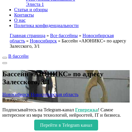
Элиста
1
Статьи и обзоры
Контакты
О нас
Политика конфиденциальности
Главная страница
»
Все бассейны
»
Новосибирская
область
»
Новосибирск
»
Бассейн «АЮНИКС» по адресу
Залесского, 3/1
В бассейн
Бассейн «АЮНИКС» по адресу
Залесского, 3/1
Новосибирск
Новосибирская область
В избранное
Подписывайтесь на Telegram-канал
Генережка
! Самое
интересное из мира технологий, нейросетей, IT и бизнеса.
Перейти в Telegram канал