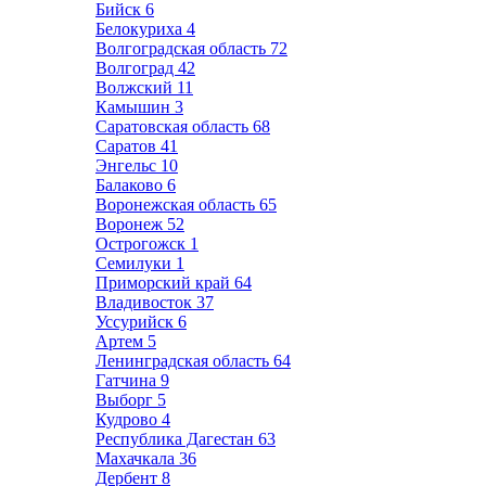
Бийск
6
Белокуриха
4
Волгоградская область
72
Волгоград
42
Волжский
11
Камышин
3
Саратовская область
68
Саратов
41
Энгельс
10
Балаково
6
Воронежская область
65
Воронеж
52
Острогожск
1
Семилуки
1
Приморский край
64
Владивосток
37
Уссурийск
6
Артем
5
Ленинградская область
64
Гатчина
9
Выборг
5
Кудрово
4
Республика Дагестан
63
Махачкала
36
Дербент
8