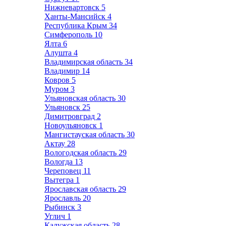
Нижневартовск
5
Ханты-Мансийск
4
Республика Крым
34
Симферополь
10
Ялта
6
Алушта
4
Владимирская область
34
Владимир
14
Ковров
5
Муром
3
Ульяновская область
30
Ульяновск
25
Димитровград
2
Новоульяновск
1
Мангистауская область
30
Актау
28
Вологодская область
29
Вологда
13
Череповец
11
Вытегра
1
Ярославская область
29
Ярославль
20
Рыбинск
3
Углич
1
Калужская область
28