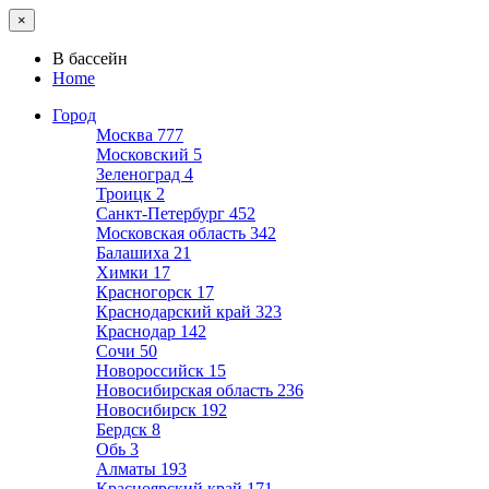
×
В бассейн
Home
Город
Москва
777
Московский
5
Зеленоград
4
Троицк
2
Санкт-Петербург
452
Московская область
342
Балашиха
21
Химки
17
Красногорск
17
Краснодарский край
323
Краснодар
142
Сочи
50
Новороссийск
15
Новосибирская область
236
Новосибирск
192
Бердск
8
Обь
3
Алматы
193
Красноярский край
171