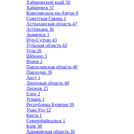
Хабаровский край
50
Хабаровск
37
Комсомольск-на-Амуре
8
Советская Гавань
1
Астраханская область
47
Астрахань
36
Знаменск
1
Нур-Султан
43
Тульская область
42
Тула
26
Щёкино
3
Венев
2
Павлодарская область
40
Павлодар
39
Аксу
1
Липецкая область
40
Липецк
25
Елец
2
Усмань
1
Республика Бурятия
39
Улан-Удэ
32
Кяхта
1
Северобайкальск
1
Київ
38
Харьковская область
36