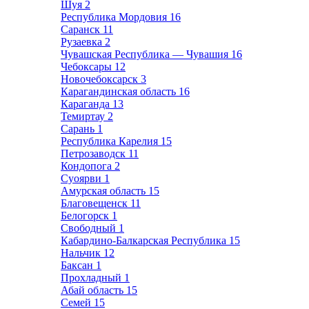
Шуя
2
Республика Мордовия
16
Саранск
11
Рузаевка
2
Чувашская Республика — Чувашия
16
Чебоксары
12
Новочебоксарск
3
Карагандинская область
16
Караганда
13
Темиртау
2
Сарань
1
Республика Карелия
15
Петрозаводск
11
Кондопога
2
Суоярви
1
Амурская область
15
Благовещенск
11
Белогорск
1
Свободный
1
Кабардино-Балкарская Республика
15
Нальчик
12
Баксан
1
Прохладный
1
Абай область
15
Семей
15