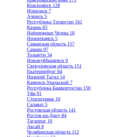
Красноярск
128
Норильск
7
Ачинск
5
Республика Татарстан
161
Казань
83
Набережные Челны
18
Нижнекамск
5
Самарская область
157
Самара
97
Тольятти
34
Новокуйбышевск
9
Свердловская область
151
Екатеринбург
84
Нижний Тагил
14
Каменск-Уральский
7
Республика Башкортостан
150
Уфа
91
Стерлитамак
10
Салават
5
Ростовская область
141
Ростов-на-Дону
84
Таганрог
10
Аксай
8
Челябинская область
112