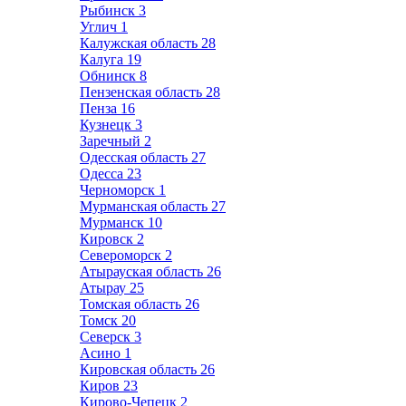
Рыбинск
3
Углич
1
Калужская область
28
Калуга
19
Обнинск
8
Пензенская область
28
Пенза
16
Кузнецк
3
Заречный
2
Одесская область
27
Одесса
23
Черноморск
1
Мурманская область
27
Мурманск
10
Кировск
2
Североморск
2
Атырауская область
26
Атырау
25
Томская область
26
Томск
20
Северск
3
Асино
1
Кировская область
26
Киров
23
Кирово-Чепецк
2