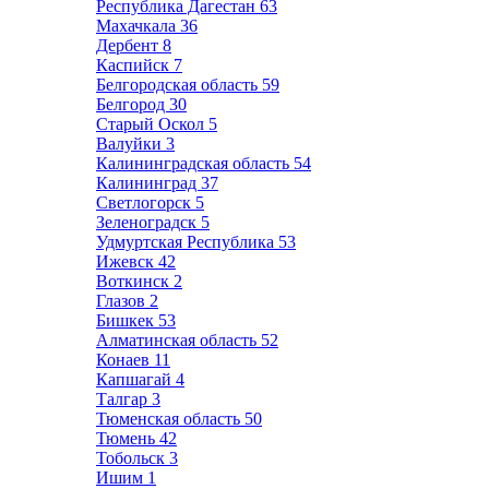
Республика Дагестан
63
Махачкала
36
Дербент
8
Каспийск
7
Белгородская область
59
Белгород
30
Старый Оскол
5
Валуйки
3
Калининградская область
54
Калининград
37
Светлогорск
5
Зеленоградск
5
Удмуртская Республика
53
Ижевск
42
Воткинск
2
Глазов
2
Бишкек
53
Алматинская область
52
Конаев
11
Капшагай
4
Талгар
3
Тюменская область
50
Тюмень
42
Тобольск
3
Ишим
1