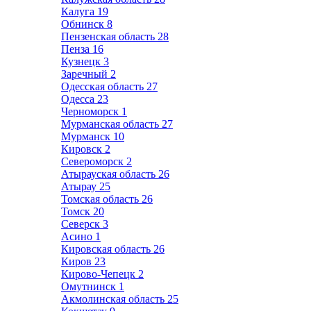
Калуга
19
Обнинск
8
Пензенская область
28
Пенза
16
Кузнецк
3
Заречный
2
Одесская область
27
Одесса
23
Черноморск
1
Мурманская область
27
Мурманск
10
Кировск
2
Североморск
2
Атырауская область
26
Атырау
25
Томская область
26
Томск
20
Северск
3
Асино
1
Кировская область
26
Киров
23
Кирово-Чепецк
2
Омутнинск
1
Акмолинская область
25