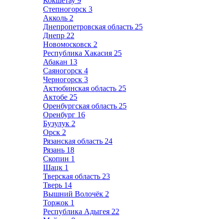
Кокшетау
9
Степногорск
3
Акколь
2
Днепропетровская область
25
Днепр
22
Новомосковск
2
Республика Хакасия
25
Абакан
13
Саяногорск
4
Черногорск
3
Актюбинская область
25
Актобе
25
Оренбургская область
25
Оренбург
16
Бузулук
2
Орск
2
Рязанская область
24
Рязань
18
Скопин
1
Шацк
1
Тверская область
23
Тверь
14
Вышний Волочёк
2
Торжок
1
Республика Адыгея
22