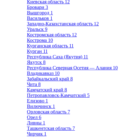
Киевская область
12
Бровари
3
Вышгород
1
Васильков
1
Западно-Казахстанская область
12
Уральск
9
Костромская область
12
Кострома
10
Курганская область
11
Курган
11
Республика Саха (Якутия)
11
Якутск
8
Республика Северная Осетия — Алания
10
Владикавказ
10
Забайкальский край
8
Чита
8
Камчатский край
8
Петропавловск-Камчатский
5
Елизово
1
Вилючинск
1
Орловская область
7
Орел
6
Ливны
1
Ташкентская область
7
Чирчик
1