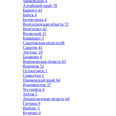
Чайковский
4
Алтайский край
78
Барнаул
43
Бийск
6
Белокуриха
4
Волгоградская область
72
Волгоград
42
Волжский
11
Камышин
3
Саратовская область
68
Саратов
41
Энгельс
10
Балаково
6
Воронежская область
65
Воронеж
52
Острогожск
1
Семилуки
1
Приморский край
64
Владивосток
37
Уссурийск
6
Артем
5
Ленинградская область
64
Гатчина
9
Выборг
5
Кудрово
4