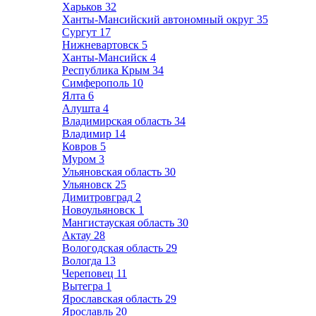
Харьков
32
Ханты-Мансийский автономный округ
35
Сургут
17
Нижневартовск
5
Ханты-Мансийск
4
Республика Крым
34
Симферополь
10
Ялта
6
Алушта
4
Владимирская область
34
Владимир
14
Ковров
5
Муром
3
Ульяновская область
30
Ульяновск
25
Димитровград
2
Новоульяновск
1
Мангистауская область
30
Актау
28
Вологодская область
29
Вологда
13
Череповец
11
Вытегра
1
Ярославская область
29
Ярославль
20