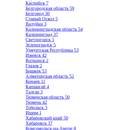
Каспийск
7
Белгородская область
59
Белгород
30
Старый Оскол
5
Валуйки
3
Калининградская область
54
Калининград
37
Светлогорск
5
Зеленоградск
5
Удмуртская Республика
53
Ижевск
42
Воткинск
2
Глазов
2
Бишкек
53
Алматинская область
52
Конаев
11
Капшагай
4
Талгар
3
Тюменская область
50
Тюмень
42
Тобольск
3
Ишим
1
Хабаровский край
50
Хабаровск
37
Комсомольск-на-Амуре
8