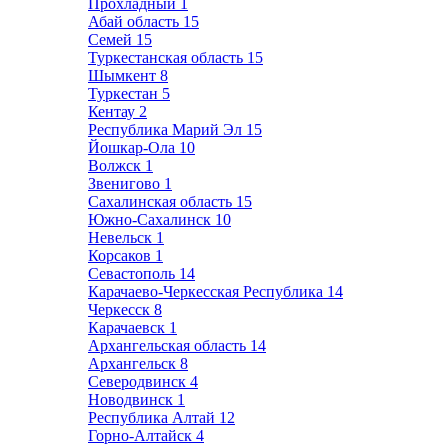
Прохладный
1
Абай область
15
Семей
15
Туркестанская область
15
Шымкент
8
Туркестан
5
Кентау
2
Республика Марий Эл
15
Йошкар-Ола
10
Волжск
1
Звенигово
1
Сахалинская область
15
Южно-Сахалинск
10
Невельск
1
Корсаков
1
Севастополь
14
Карачаево-Черкесская Республика
14
Черкесск
8
Карачаевск
1
Архангельская область
14
Архангельск
8
Северодвинск
4
Новодвинск
1
Республика Алтай
12
Горно-Алтайск
4