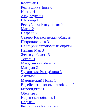
Костанай
6
Республика Тыва
6
Кызыл
4
Ак-Довурак
1
Шагонар
1
Республика Ингушетия
5
Магас
2
Назрань
2
Северо-Казахстанская область
4
Петропавловск
3
Ненецкий автономный округ
4
Нарьян-Мар
3
Жетысу область
3
Текели
1
Магаданская область
3
Магадан
2
Чувашская Республика
3
Алатырь
1
Мариинский Посад
1
Еврейская автономная область
2
Биробиджан
1
Облучье
1
Нарынская область
1
Нарын
1
Республика Калмыкия
1