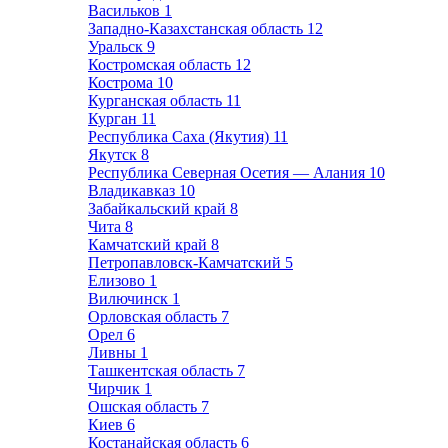
Васильков
1
Западно-Казахстанская область
12
Уральск
9
Костромская область
12
Кострома
10
Курганская область
11
Курган
11
Республика Саха (Якутия)
11
Якутск
8
Республика Северная Осетия — Алания
10
Владикавказ
10
Забайкальский край
8
Чита
8
Камчатский край
8
Петропавловск-Камчатский
5
Елизово
1
Вилючинск
1
Орловская область
7
Орел
6
Ливны
1
Ташкентская область
7
Чирчик
1
Ошская область
7
Киев
6
Костанайская область
6