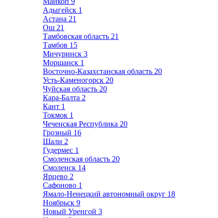
Майкоп
9
Адыгейск
1
Астана
21
Ош
21
Тамбовская область
21
Тамбов
15
Мичуринск
3
Моршанск
1
Восточно-Казахстанская область
20
Усть-Каменогорск
20
Чуйская область
20
Кара-Балта
2
Кант
1
Токмок
1
Чеченская Республика
20
Грозный
16
Шали
2
Гудермес
1
Смоленская область
20
Смоленск
14
Ярцево
2
Сафоново
1
Ямало-Ненецкий автономный округ
18
Ноябрьск
9
Новый Уренгой
3