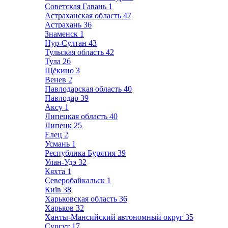
Советская Гавань
1
Астраханская область
47
Астрахань
36
Знаменск
1
Нур-Султан
43
Тульская область
42
Тула
26
Щёкино
3
Венев
2
Павлодарская область
40
Павлодар
39
Аксу
1
Липецкая область
40
Липецк
25
Елец
2
Усмань
1
Республика Бурятия
39
Улан-Удэ
32
Кяхта
1
Северобайкальск
1
Київ
38
Харьковская область
36
Харьков
32
Ханты-Мансийский автономный округ
35
Сургут
17