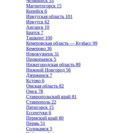
Челябинск
53
Магнитогорск
15
Копейск
6
Иркутская область
101
Иркутск
62
Ангарск
10
Братск
7
Ташкент
100
Кемеровская область — Кузбасс
99
Кемерово
36
Новокузнецк
31
Прокопьевск
5
Нижегородская область
89
Нижний Новгород
56
Дзержинск
7
Кстово
6
Омская область
82
Омск
78
Ставропольский край
81
Ставрополь
22
Пятигорск
15
Ессентуки
6
Пермский край
80
Пермь
51
Соликамск
5