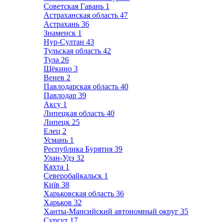
Советская Гавань
1
Астраханская область
47
Астрахань
36
Знаменск
1
Нур-Султан
43
Тульская область
42
Тула
26
Щёкино
3
Венев
2
Павлодарская область
40
Павлодар
39
Аксу
1
Липецкая область
40
Липецк
25
Елец
2
Усмань
1
Республика Бурятия
39
Улан-Удэ
32
Кяхта
1
Северобайкальск
1
Київ
38
Харьковская область
36
Харьков
32
Ханты-Мансийский автономный округ
35
Сургут
17