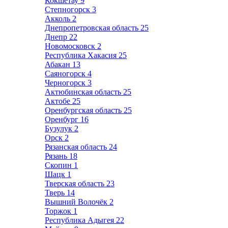
Кокшетау
9
Степногорск
3
Акколь
2
Днепропетровская область
25
Днепр
22
Новомосковск
2
Республика Хакасия
25
Абакан
13
Саяногорск
4
Черногорск
3
Актюбинская область
25
Актобе
25
Оренбургская область
25
Оренбург
16
Бузулук
2
Орск
2
Рязанская область
24
Рязань
18
Скопин
1
Шацк
1
Тверская область
23
Тверь
14
Вышний Волочёк
2
Торжок
1
Республика Адыгея
22