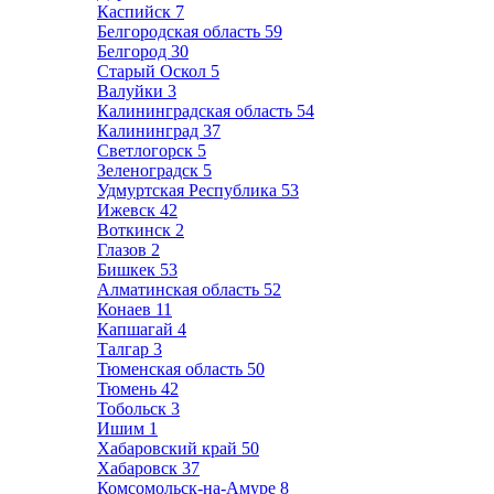
Каспийск
7
Белгородская область
59
Белгород
30
Старый Оскол
5
Валуйки
3
Калининградская область
54
Калининград
37
Светлогорск
5
Зеленоградск
5
Удмуртская Республика
53
Ижевск
42
Воткинск
2
Глазов
2
Бишкек
53
Алматинская область
52
Конаев
11
Капшагай
4
Талгар
3
Тюменская область
50
Тюмень
42
Тобольск
3
Ишим
1
Хабаровский край
50
Хабаровск
37
Комсомольск-на-Амуре
8