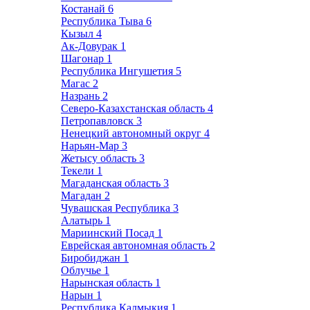
Костанай
6
Республика Тыва
6
Кызыл
4
Ак-Довурак
1
Шагонар
1
Республика Ингушетия
5
Магас
2
Назрань
2
Северо-Казахстанская область
4
Петропавловск
3
Ненецкий автономный округ
4
Нарьян-Мар
3
Жетысу область
3
Текели
1
Магаданская область
3
Магадан
2
Чувашская Республика
3
Алатырь
1
Мариинский Посад
1
Еврейская автономная область
2
Биробиджан
1
Облучье
1
Нарынская область
1
Нарын
1
Республика Калмыкия
1