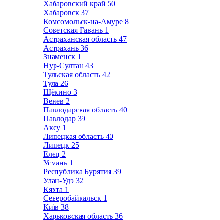
Хабаровский край
50
Хабаровск
37
Комсомольск-на-Амуре
8
Советская Гавань
1
Астраханская область
47
Астрахань
36
Знаменск
1
Нур-Султан
43
Тульская область
42
Тула
26
Щёкино
3
Венев
2
Павлодарская область
40
Павлодар
39
Аксу
1
Липецкая область
40
Липецк
25
Елец
2
Усмань
1
Республика Бурятия
39
Улан-Удэ
32
Кяхта
1
Северобайкальск
1
Київ
38
Харьковская область
36