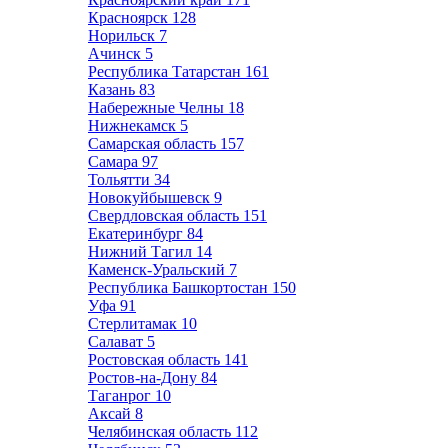
Красноярск
128
Норильск
7
Ачинск
5
Республика Татарстан
161
Казань
83
Набережные Челны
18
Нижнекамск
5
Самарская область
157
Самара
97
Тольятти
34
Новокуйбышевск
9
Свердловская область
151
Екатеринбург
84
Нижний Тагил
14
Каменск-Уральский
7
Республика Башкортостан
150
Уфа
91
Стерлитамак
10
Салават
5
Ростовская область
141
Ростов-на-Дону
84
Таганрог
10
Аксай
8
Челябинская область
112