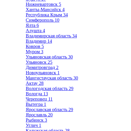
Нижневартовск
5
Ханты-Мансийск
4
Республика Крым
34
Симферополь
10
Ялта
6
Алушта
4
Владимирская область
34
Владимир
14
Ковров
5
Муром
3
Ульяновская область
30
Ульяновск
25
Димитровград
2
Новоульяновск
1
Мангистауская область
30
Актау
28
Вологодская область
29
Вологда
13
Череповец
11
Вытегра
1
Ярославская область
29
Ярославль
20
Рыбинск
3
Углич
1
Калужская область
28