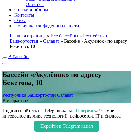
Элиста
1
Статьи и обзоры
Контакты
О нас
Политика конфиденциальности
Главная страница
»
Все бассейны
»
Республика
Башкортостан
»
Салават
»
Бассейн «Акулёнок» по адресу
Бекетова, 10
В бассейн
Бассейн «Акулёнок» по адресу
Бекетова, 10
Республика Башкортостан
Салават
В избранное
Подписывайтесь на Telegram-канал
Генережка
! Самое
интересное из мира технологий, нейросетей, IT и бизнеса.
Перейти в Telegram канал