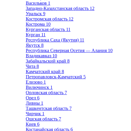
Васильков
1
Западно-Казахстанская область
12
Уральск
9
Костромская область
12
Кострома
10
Курганская область
11
Курган
11
Республика Саха (Якутия)
11
Якутск
8
Республика Северная Осетия — Алания
10
Владикавказ
10
Забайкальский край
8
Чита
8
Камчатский край
8
Петропавловск-Камчатский
5
Елизово
1
Вилючинск
1
Орловская область
7
Орел
6
Ливны
1
Ташкентская область
7
Чирчик
1
Ошская область
7
Киев
6
Костанайская область
6