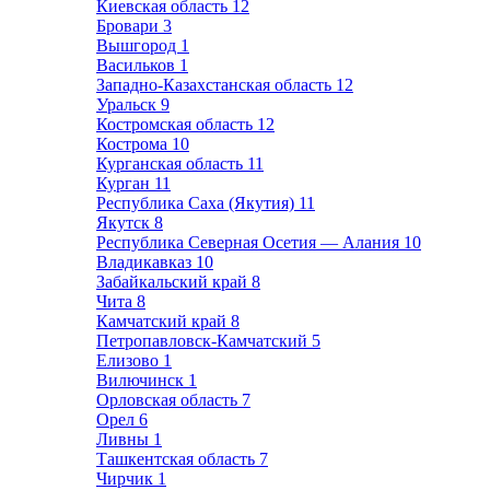
Киевская область
12
Бровари
3
Вышгород
1
Васильков
1
Западно-Казахстанская область
12
Уральск
9
Костромская область
12
Кострома
10
Курганская область
11
Курган
11
Республика Саха (Якутия)
11
Якутск
8
Республика Северная Осетия — Алания
10
Владикавказ
10
Забайкальский край
8
Чита
8
Камчатский край
8
Петропавловск-Камчатский
5
Елизово
1
Вилючинск
1
Орловская область
7
Орел
6
Ливны
1
Ташкентская область
7
Чирчик
1