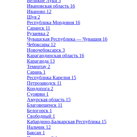
Великие Луки
3
Ивановская область
16
Иваново
12
Шуя
2
Республика Мордовия
16
Саранск
11
Рузаевка
2
Чувашская Республика — Чувашия
16
Чебоксары
12
Новочебоксарск
3
Карагандинская область
16
Караганда
13
Темиртау
2
Сарань
1
Республика Карелия
15
Петрозаводск
11
Кондопога
2
Суоярви
1
Амурская область
15
Благовещенск
11
Белогорск
1
Свободный
1
Кабардино-Балкарская Республика
15
Нальчик
12
Баксан
1