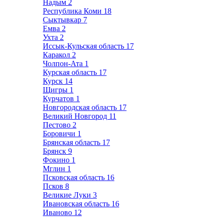
Надым
2
Республика Коми
18
Сыктывкар
7
Емва
2
Ухта
2
Иссык-Кульская область
17
Каракол
2
Чолпон-Ата
1
Курская область
17
Курск
14
Щигры
1
Курчатов
1
Новгородская область
17
Великий Новгород
11
Пестово
2
Боровичи
1
Брянская область
17
Брянск
9
Фокино
1
Мглин
1
Псковская область
16
Псков
8
Великие Луки
3
Ивановская область
16
Иваново
12