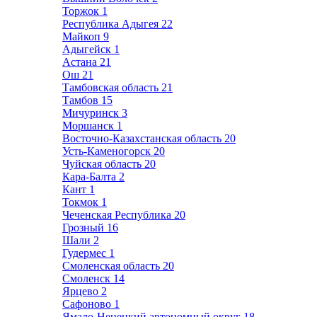
Торжок
1
Республика Адыгея
22
Майкоп
9
Адыгейск
1
Астана
21
Ош
21
Тамбовская область
21
Тамбов
15
Мичуринск
3
Моршанск
1
Восточно-Казахстанская область
20
Усть-Каменогорск
20
Чуйская область
20
Кара-Балта
2
Кант
1
Токмок
1
Чеченская Республика
20
Грозный
16
Шали
2
Гудермес
1
Смоленская область
20
Смоленск
14
Ярцево
2
Сафоново
1
Ямало-Ненецкий автономный округ
18