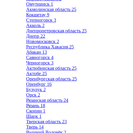
Омутнинск
1
Акмолинская область
25
Кокшетау
9
Степногорск
3
Акколь
2
Днепропетровская область
25
Днепр
22
Новомосковск
2
Республика Хакасия
25
Абакан
13
Саяногорск
4
Черногорск
3
Актюбинская область
25
Актобе
25
Оренбургская область
25
Оренбург
16
Бузулук
2
Орск
2
Рязанская область
24
Рязань
18
Скопин
1
Шацк
1
Тверская область
23
Тверь
14
Вышний Волочёк
2