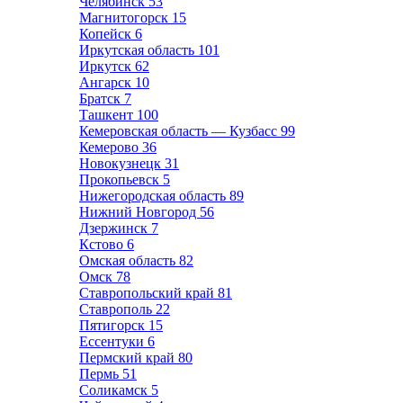
Челябинск
53
Магнитогорск
15
Копейск
6
Иркутская область
101
Иркутск
62
Ангарск
10
Братск
7
Ташкент
100
Кемеровская область — Кузбасс
99
Кемерово
36
Новокузнецк
31
Прокопьевск
5
Нижегородская область
89
Нижний Новгород
56
Дзержинск
7
Кстово
6
Омская область
82
Омск
78
Ставропольский край
81
Ставрополь
22
Пятигорск
15
Ессентуки
6
Пермский край
80
Пермь
51
Соликамск
5