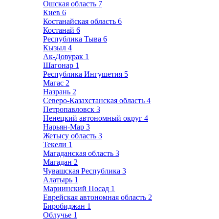
Ошская область
7
Киев
6
Костанайская область
6
Костанай
6
Республика Тыва
6
Кызыл
4
Ак-Довурак
1
Шагонар
1
Республика Ингушетия
5
Магас
2
Назрань
2
Северо-Казахстанская область
4
Петропавловск
3
Ненецкий автономный округ
4
Нарьян-Мар
3
Жетысу область
3
Текели
1
Магаданская область
3
Магадан
2
Чувашская Республика
3
Алатырь
1
Мариинский Посад
1
Еврейская автономная область
2
Биробиджан
1
Облучье
1