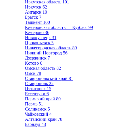
Иркутская область
101
Иркутск
62
Ангарск
10
Братск
7
Ташкент
100
Кемеровская область — Кузбасс
99
Кемерово
36
Новокузнецк
31
Прокопьевск
5
Нижегородская область
89
Нижний Новгород
56
Дзержинск
7
Кстово
6
Омская область
82
Омск
78
Ставропольский край
81
Ставрополь
22
Пятигорск
15
Ессентуки
6
Пермский край
80
Пермь
51
Соликамск
5
Чайковский
4
Алтайский край
78
Барнаул
43