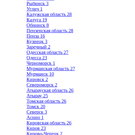
Рыбинск
3
Углич
1
Калужская область
28
Калуга
19
Обнинск
8
Пензенская область
28
Пенза
16
Кузнецк
3
Заречный
2
Одесская область
27
Одесса
23
Черноморск
1
Мурманская область
27
Мурманск
10
Кировск
2
Североморск
2
Атырауская область
26
Атырау
25
Томская область
26
Томск
20
Северск
3
Асино
1
Кировская область
26
Киров
23
Кирово-Чепецк
2