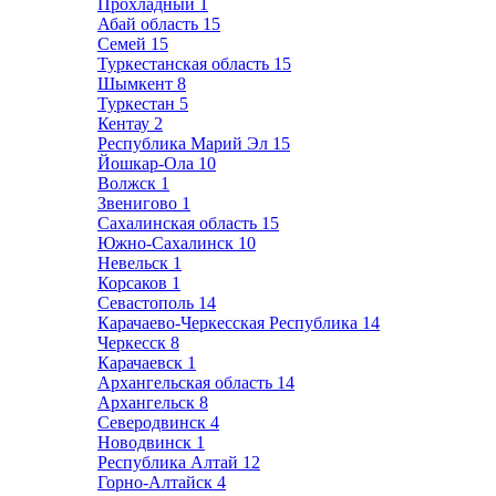
Прохладный
1
Абай область
15
Семей
15
Туркестанская область
15
Шымкент
8
Туркестан
5
Кентау
2
Республика Марий Эл
15
Йошкар-Ола
10
Волжск
1
Звенигово
1
Сахалинская область
15
Южно-Сахалинск
10
Невельск
1
Корсаков
1
Севастополь
14
Карачаево-Черкесская Республика
14
Черкесск
8
Карачаевск
1
Архангельская область
14
Архангельск
8
Северодвинск
4
Новодвинск
1
Республика Алтай
12
Горно-Алтайск
4