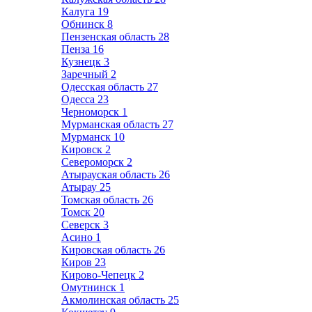
Калуга
19
Обнинск
8
Пензенская область
28
Пенза
16
Кузнецк
3
Заречный
2
Одесская область
27
Одесса
23
Черноморск
1
Мурманская область
27
Мурманск
10
Кировск
2
Североморск
2
Атырауская область
26
Атырау
25
Томская область
26
Томск
20
Северск
3
Асино
1
Кировская область
26
Киров
23
Кирово-Чепецк
2
Омутнинск
1
Акмолинская область
25