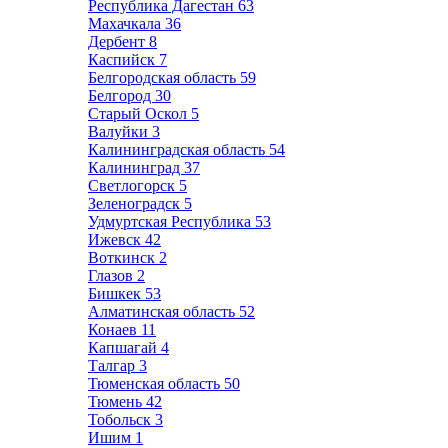
Республика Дагестан
63
Махачкала
36
Дербент
8
Каспийск
7
Белгородская область
59
Белгород
30
Старый Оскол
5
Валуйки
3
Калининградская область
54
Калининград
37
Светлогорск
5
Зеленоградск
5
Удмуртская Республика
53
Ижевск
42
Воткинск
2
Глазов
2
Бишкек
53
Алматинская область
52
Конаев
11
Капшагай
4
Талгар
3
Тюменская область
50
Тюмень
42
Тобольск
3
Ишим
1