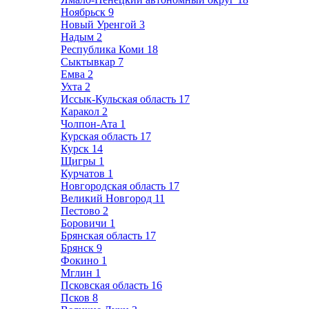
Ноябрьск
9
Новый Уренгой
3
Надым
2
Республика Коми
18
Сыктывкар
7
Емва
2
Ухта
2
Иссык-Кульская область
17
Каракол
2
Чолпон-Ата
1
Курская область
17
Курск
14
Щигры
1
Курчатов
1
Новгородская область
17
Великий Новгород
11
Пестово
2
Боровичи
1
Брянская область
17
Брянск
9
Фокино
1
Мглин
1
Псковская область
16
Псков
8