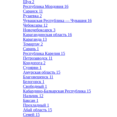
Шуя
2
Республика Мордовия
16
Саранск
11
Рузаевка
2
Чувашская Республика — Чувашия
16
Чебоксары
12
Новочебоксарск
3
Карагандинская область
16
Караганда
13
Темиртау
2
Сарань
1
Республика Карелия
15
Петрозаводск
11
Кондопога
2
Суоярви
1
Амурская область
15
Благовещенск
11
Белогорск
1
Свободный
1
Кабардино-Балкарская Республика
15
Нальчик
12
Баксан
1
Прохладный
1
Абай область
15
Семей
15