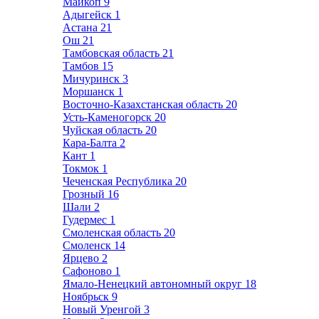
Майкоп
9
Адыгейск
1
Астана
21
Ош
21
Тамбовская область
21
Тамбов
15
Мичуринск
3
Моршанск
1
Восточно-Казахстанская область
20
Усть-Каменогорск
20
Чуйская область
20
Кара-Балта
2
Кант
1
Токмок
1
Чеченская Республика
20
Грозный
16
Шали
2
Гудермес
1
Смоленская область
20
Смоленск
14
Ярцево
2
Сафоново
1
Ямало-Ненецкий автономный округ
18
Ноябрьск
9
Новый Уренгой
3