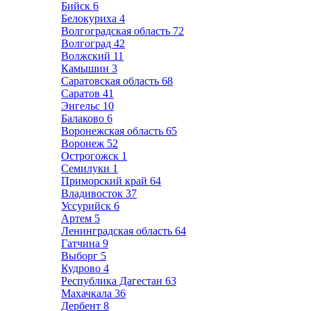
Бийск
6
Белокуриха
4
Волгоградская область
72
Волгоград
42
Волжский
11
Камышин
3
Саратовская область
68
Саратов
41
Энгельс
10
Балаково
6
Воронежская область
65
Воронеж
52
Острогожск
1
Семилуки
1
Приморский край
64
Владивосток
37
Уссурийск
6
Артем
5
Ленинградская область
64
Гатчина
9
Выборг
5
Кудрово
4
Республика Дагестан
63
Махачкала
36
Дербент
8