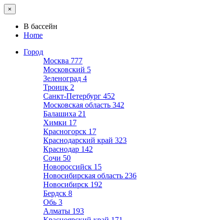
×
В бассейн
Home
Город
Москва
777
Московский
5
Зеленоград
4
Троицк
2
Санкт-Петербург
452
Московская область
342
Балашиха
21
Химки
17
Красногорск
17
Краснодарский край
323
Краснодар
142
Сочи
50
Новороссийск
15
Новосибирская область
236
Новосибирск
192
Бердск
8
Обь
3
Алматы
193
Красноярский край
171