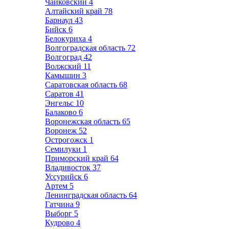
Чайковский
4
Алтайский край
78
Барнаул
43
Бийск
6
Белокуриха
4
Волгоградская область
72
Волгоград
42
Волжский
11
Камышин
3
Саратовская область
68
Саратов
41
Энгельс
10
Балаково
6
Воронежская область
65
Воронеж
52
Острогожск
1
Семилуки
1
Приморский край
64
Владивосток
37
Уссурийск
6
Артем
5
Ленинградская область
64
Гатчина
9
Выборг
5
Кудрово
4