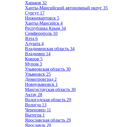
Харьков
32
Ханты-Мансийский автономный округ
35
Сургут
17
Нижневартовск
5
Ханты-Мансийск
4
Республика Крым
34
Симферополь
10
Ялта
6
Алушта
4
Владимирская область
34
Владимир
14
Ковров
5
Муром
3
Ульяновская область
30
Ульяновск
25
Димитровград
2
Новоульяновск
1
Мангистауская область
30
Актау
28
Вологодская область
29
Вологда
13
Череповец
11
Вытегра
1
Ярославская область
29
Ярославль
20