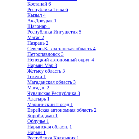
Костанай
6
Республика Тыва
6
Кызыл
4
Ак-Довурак
1
Шагонар
1
Республика Ингушетия
5
Магас
2
Назрань
2
Северо-Казахстанская область
4
Петропавловск
3
Ненецкий автономный округ
4
Нарьян-Мар
3
Жетысу область
3
Текели
1
Магаданская область
3
Магадан
2
Чувашская Республика
3
Алатырь
1
Мариинский Посад
1
Еврейская автономная область
2
Биробиджан
1
Облучье
1
Нарынская область
1
Нарын
1
Республика Калмыкия
1