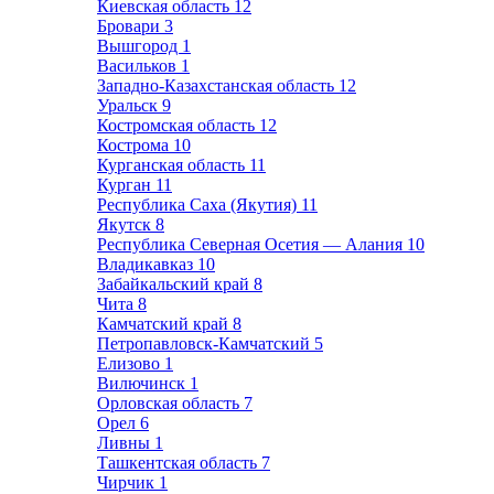
Киевская область
12
Бровари
3
Вышгород
1
Васильков
1
Западно-Казахстанская область
12
Уральск
9
Костромская область
12
Кострома
10
Курганская область
11
Курган
11
Республика Саха (Якутия)
11
Якутск
8
Республика Северная Осетия — Алания
10
Владикавказ
10
Забайкальский край
8
Чита
8
Камчатский край
8
Петропавловск-Камчатский
5
Елизово
1
Вилючинск
1
Орловская область
7
Орел
6
Ливны
1
Ташкентская область
7
Чирчик
1