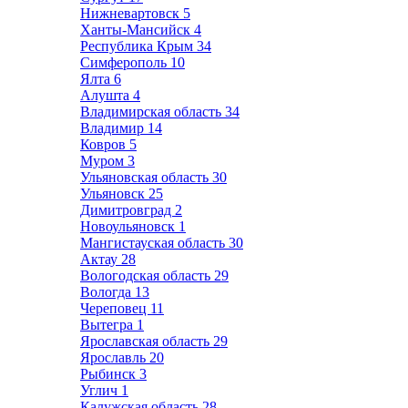
Нижневартовск
5
Ханты-Мансийск
4
Республика Крым
34
Симферополь
10
Ялта
6
Алушта
4
Владимирская область
34
Владимир
14
Ковров
5
Муром
3
Ульяновская область
30
Ульяновск
25
Димитровград
2
Новоульяновск
1
Мангистауская область
30
Актау
28
Вологодская область
29
Вологда
13
Череповец
11
Вытегра
1
Ярославская область
29
Ярославль
20
Рыбинск
3
Углич
1
Калужская область
28