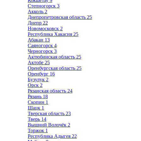
Кокшетау
9
Степногорск
3
Акколь
2
Днепропетровская область
25
Днепр
22
Новомосковск
2
Республика Хакасия
25
Абакан
13
Саяногорск
4
Черногорск
3
Актюбинская область
25
Актобе
25
Оренбургская область
25
Оренбург
16
Бузулук
2
Орск
2
Рязанская область
24
Рязань
18
Скопин
1
Шацк
1
Тверская область
23
Тверь
14
Вышний Волочёк
2
Торжок
1
Республика Адыгея
22