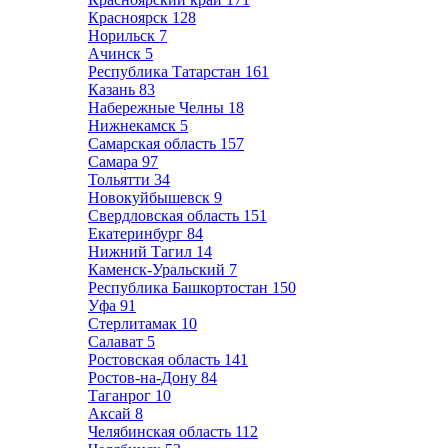
Красноярск
128
Норильск
7
Ачинск
5
Республика Татарстан
161
Казань
83
Набережные Челны
18
Нижнекамск
5
Самарская область
157
Самара
97
Тольятти
34
Новокуйбышевск
9
Свердловская область
151
Екатеринбург
84
Нижний Тагил
14
Каменск-Уральский
7
Республика Башкортостан
150
Уфа
91
Стерлитамак
10
Салават
5
Ростовская область
141
Ростов-на-Дону
84
Таганрог
10
Аксай
8
Челябинская область
112