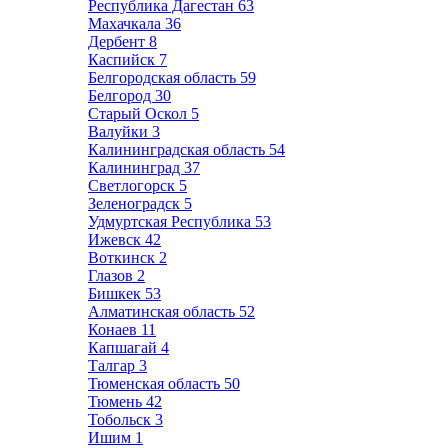
Республика Дагестан
63
Махачкала
36
Дербент
8
Каспийск
7
Белгородская область
59
Белгород
30
Старый Оскол
5
Валуйки
3
Калининградская область
54
Калининград
37
Светлогорск
5
Зеленоградск
5
Удмуртская Республика
53
Ижевск
42
Воткинск
2
Глазов
2
Бишкек
53
Алматинская область
52
Конаев
11
Капшагай
4
Талгар
3
Тюменская область
50
Тюмень
42
Тобольск
3
Ишим
1