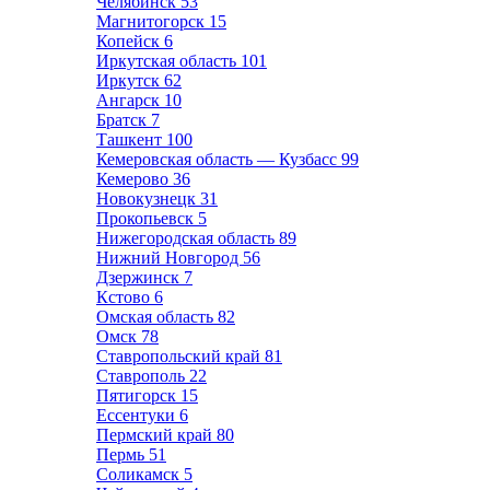
Челябинск
53
Магнитогорск
15
Копейск
6
Иркутская область
101
Иркутск
62
Ангарск
10
Братск
7
Ташкент
100
Кемеровская область — Кузбасс
99
Кемерово
36
Новокузнецк
31
Прокопьевск
5
Нижегородская область
89
Нижний Новгород
56
Дзержинск
7
Кстово
6
Омская область
82
Омск
78
Ставропольский край
81
Ставрополь
22
Пятигорск
15
Ессентуки
6
Пермский край
80
Пермь
51
Соликамск
5