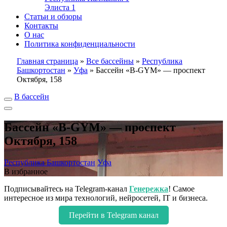
Элиста
1
Статьи и обзоры
Контакты
О нас
Политика конфиденциальности
Главная страница
»
Все бассейны
»
Республика
Башкортостан
»
Уфа
»
Бассейн «B-GYM» — проспект
Октября, 158
В бассейн
Бассейн «B-GYM» — проспект
Октября, 158
Республика Башкортостан
Уфа
В избранное
Подписывайтесь на Telegram-канал
Генережка
! Самое
интересное из мира технологий, нейросетей, IT и бизнеса.
Перейти в Telegram канал