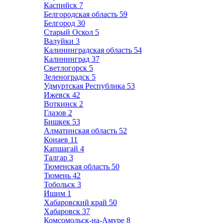
Каспийск
7
Белгородская область
59
Белгород
30
Старый Оскол
5
Валуйки
3
Калининградская область
54
Калининград
37
Светлогорск
5
Зеленоградск
5
Удмуртская Республика
53
Ижевск
42
Воткинск
2
Глазов
2
Бишкек
53
Алматинская область
52
Конаев
11
Капшагай
4
Талгар
3
Тюменская область
50
Тюмень
42
Тобольск
3
Ишим
1
Хабаровский край
50
Хабаровск
37
Комсомольск-на-Амуре
8