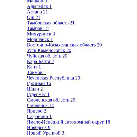
Майкоп
9
Адыгейск
1
Астана
21
Ош
21
Тамбовская область
21
Тамбов
15
Мичуринск
3
Моршанск
1
Восточно-Казахстанская область
20
Усть-Каменогорск
20
Чуйская область
20
Кара-Балта
2
Кант
1
Токмок
1
Чеченская Республика
20
Грозный
16
Шали
2
Гудермес
1
Смоленская область
20
Смоленск
14
Ярцево
2
Сафоново
1
Ямало-Ненецкий автономный округ
18
Ноябрьск
9
Новый Уренгой
3