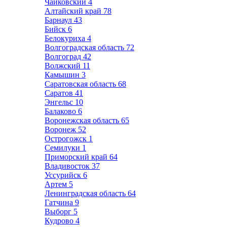
Чайковский
4
Алтайский край
78
Барнаул
43
Бийск
6
Белокуриха
4
Волгоградская область
72
Волгоград
42
Волжский
11
Камышин
3
Саратовская область
68
Саратов
41
Энгельс
10
Балаково
6
Воронежская область
65
Воронеж
52
Острогожск
1
Семилуки
1
Приморский край
64
Владивосток
37
Уссурийск
6
Артем
5
Ленинградская область
64
Гатчина
9
Выборг
5
Кудрово
4