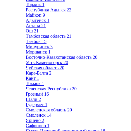
Торжок
1
Республика Адыгея
22
Майкоп
9
Адыгейск
1
Астана
21
Ош
21
Тамбовская область
21
Тамбов
15
Мичуринск
3
Моршанск
1
Восточно-Казахстанская область
20
Усть-Каменогорск
20
Чуйская область
20
Кара-Балта
2
Кант
1
Токмок
1
Чеченская Республика
20
Грозный
16
Шали
2
Гудермес
1
Смоленская область
20
Смоленск
14
Ярцево
2
Сафоново
1
Ямало-Ненецкий автономный округ
18