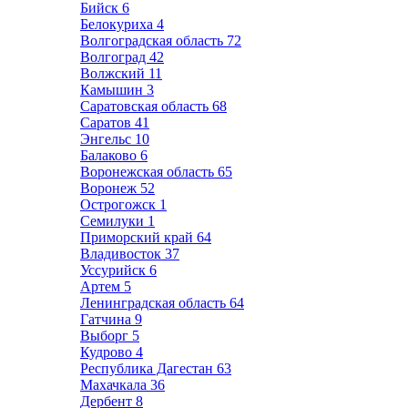
Бийск
6
Белокуриха
4
Волгоградская область
72
Волгоград
42
Волжский
11
Камышин
3
Саратовская область
68
Саратов
41
Энгельс
10
Балаково
6
Воронежская область
65
Воронеж
52
Острогожск
1
Семилуки
1
Приморский край
64
Владивосток
37
Уссурийск
6
Артем
5
Ленинградская область
64
Гатчина
9
Выборг
5
Кудрово
4
Республика Дагестан
63
Махачкала
36
Дербент
8