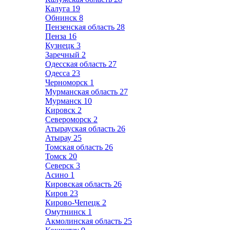
Калуга
19
Обнинск
8
Пензенская область
28
Пенза
16
Кузнецк
3
Заречный
2
Одесская область
27
Одесса
23
Черноморск
1
Мурманская область
27
Мурманск
10
Кировск
2
Североморск
2
Атырауская область
26
Атырау
25
Томская область
26
Томск
20
Северск
3
Асино
1
Кировская область
26
Киров
23
Кирово-Чепецк
2
Омутнинск
1
Акмолинская область
25