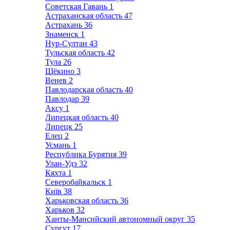
Советская Гавань
1
Астраханская область
47
Астрахань
36
Знаменск
1
Нур-Султан
43
Тульская область
42
Тула
26
Щёкино
3
Венев
2
Павлодарская область
40
Павлодар
39
Аксу
1
Липецкая область
40
Липецк
25
Елец
2
Усмань
1
Республика Бурятия
39
Улан-Удэ
32
Кяхта
1
Северобайкальск
1
Київ
38
Харьковская область
36
Харьков
32
Ханты-Мансийский автономный округ
35
Сургут
17