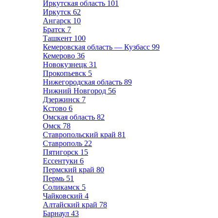
Иркутская область
101
Иркутск
62
Ангарск
10
Братск
7
Ташкент
100
Кемеровская область — Кузбасс
99
Кемерово
36
Новокузнецк
31
Прокопьевск
5
Нижегородская область
89
Нижний Новгород
56
Дзержинск
7
Кстово
6
Омская область
82
Омск
78
Ставропольский край
81
Ставрополь
22
Пятигорск
15
Ессентуки
6
Пермский край
80
Пермь
51
Соликамск
5
Чайковский
4
Алтайский край
78
Барнаул
43