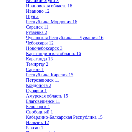
Великие Луки
3
Ивановская область
16
Иваново
12
Шуя
2
Республика Мордовия
16
Саранск
11
Рузаевка
2
Чувашская Республика — Чувашия
16
Чебоксары
12
Новочебоксарск
3
Карагандинская область
16
Караганда
13
Темиртау
2
Сарань
1
Республика Карелия
15
Петрозаводск
11
Кондопога
2
Суоярви
1
Амурская область
15
Благовещенск
11
Белогорск
1
Свободный
1
Кабардино-Балкарская Республика
15
Нальчик
12
Баксан
1