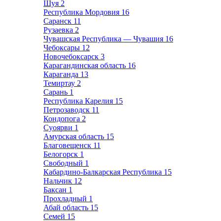
Шуя
2
Республика Мордовия
16
Саранск
11
Рузаевка
2
Чувашская Республика — Чувашия
16
Чебоксары
12
Новочебоксарск
3
Карагандинская область
16
Караганда
13
Темиртау
2
Сарань
1
Республика Карелия
15
Петрозаводск
11
Кондопога
2
Суоярви
1
Амурская область
15
Благовещенск
11
Белогорск
1
Свободный
1
Кабардино-Балкарская Республика
15
Нальчик
12
Баксан
1
Прохладный
1
Абай область
15
Семей
15