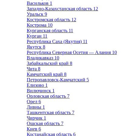
Васильков
1
Западно-Казахстанская область
12
Уральск
9
Костромская область
12
Кострома
10
Курганская область
11
Курган
11
Республика Саха (Якутия)
11
Якутск
8
Республика Северная Осетия — Алания
10
Владикавказ
10
Забайкальский край
8
Чита
8
Камчатский край
8
Петропавловск-Камчатский
5
Елизово
1
Вилючинск
1
Орловская область
7
Орел
6
Ливны
1
Ташкентская область
7
Чирчик
1
Ошская область
7
Киев
6
Костанайская область
6