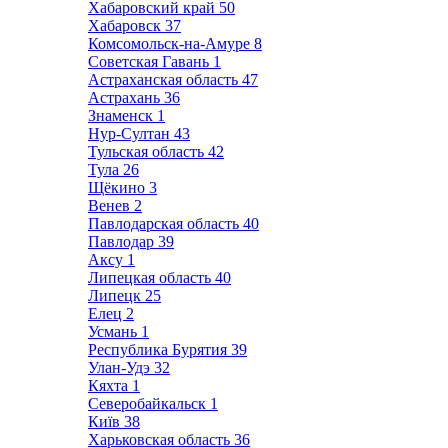
Хабаровский край
50
Хабаровск
37
Комсомольск-на-Амуре
8
Советская Гавань
1
Астраханская область
47
Астрахань
36
Знаменск
1
Нур-Султан
43
Тульская область
42
Тула
26
Щёкино
3
Венев
2
Павлодарская область
40
Павлодар
39
Аксу
1
Липецкая область
40
Липецк
25
Елец
2
Усмань
1
Республика Бурятия
39
Улан-Удэ
32
Кяхта
1
Северобайкальск
1
Київ
38
Харьковская область
36