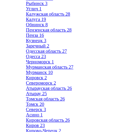
Рыбинск
3
Углич
1
Калужская область
28
Калуга
19
Обнинск
8
Пензенская область
28
Пенза
16
Кузнецк
3
Заречный
2
Одесская область
27
Одесса
23
Черноморск
1
Мурманская область
27
Мурманск
10
Кировск
2
Североморск
2
Атырауская область
26
Атырау
25
Томская область
26
Томск
20
Северск
3
Асино
1
Кировская область
26
Киров
23
Кирово-Чепецк
2