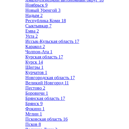
Ноябрьск
9
Новый Уренгой
3
Надым
2
Республика Коми
18
Сыктывкар
7
Емва
2
Ухта
2
Иссык-Кульская область
17
Каракол
2
Чолпон-Ата
1
Курская область
17
Курск
14
Щигры
1
Курчатов
1
Новгородская область
17
Великий Новгород
11
Пестово
2
Боровичи
1
Брянская область
17
Брянск
9
Фокино
1
Мглин
1
Псковская область
16
Псков
8