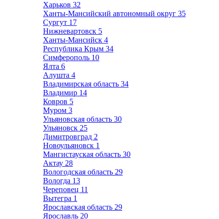
Харьков
32
Ханты-Мансийский автономный округ
35
Сургут
17
Нижневартовск
5
Ханты-Мансийск
4
Республика Крым
34
Симферополь
10
Ялта
6
Алушта
4
Владимирская область
34
Владимир
14
Ковров
5
Муром
3
Ульяновская область
30
Ульяновск
25
Димитровград
2
Новоульяновск
1
Мангистауская область
30
Актау
28
Вологодская область
29
Вологда
13
Череповец
11
Вытегра
1
Ярославская область
29
Ярославль
20