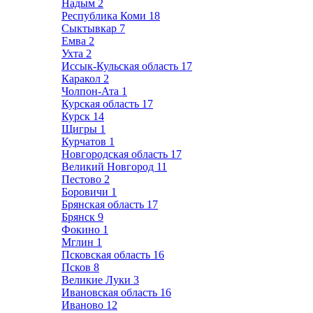
Надым
2
Республика Коми
18
Сыктывкар
7
Емва
2
Ухта
2
Иссык-Кульская область
17
Каракол
2
Чолпон-Ата
1
Курская область
17
Курск
14
Щигры
1
Курчатов
1
Новгородская область
17
Великий Новгород
11
Пестово
2
Боровичи
1
Брянская область
17
Брянск
9
Фокино
1
Мглин
1
Псковская область
16
Псков
8
Великие Луки
3
Ивановская область
16
Иваново
12