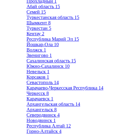
Прохладный
1
Абай область
15
Семей
15
Туркестанская область
15
Шымкент
8
Туркестан
5
Кентау
2
Республика Марий Эл
15
Йошкар-Ола
10
Волжск
1
Звенигово
1
Сахалинская область
15
Южно-Сахалинск
10
Невельск
1
Корсаков
1
Севастополь
14
Карачаево-Черкесская Республика
14
Черкесск
8
Карачаевск
1
Архангельская область
14
Архангельск
8
Северодвинск
4
Новодвинск
1
Республика Алтай
12
Горно-Алтайск
4