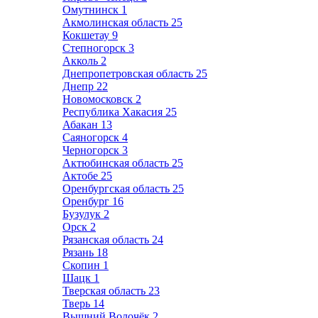
Омутнинск
1
Акмолинская область
25
Кокшетау
9
Степногорск
3
Акколь
2
Днепропетровская область
25
Днепр
22
Новомосковск
2
Республика Хакасия
25
Абакан
13
Саяногорск
4
Черногорск
3
Актюбинская область
25
Актобе
25
Оренбургская область
25
Оренбург
16
Бузулук
2
Орск
2
Рязанская область
24
Рязань
18
Скопин
1
Шацк
1
Тверская область
23
Тверь
14
Вышний Волочёк
2