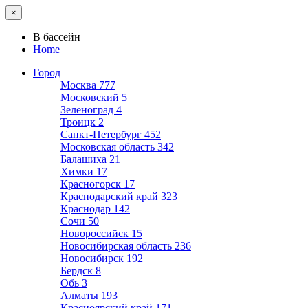
×
В бассейн
Home
Город
Москва
777
Московский
5
Зеленоград
4
Троицк
2
Санкт-Петербург
452
Московская область
342
Балашиха
21
Химки
17
Красногорск
17
Краснодарский край
323
Краснодар
142
Сочи
50
Новороссийск
15
Новосибирская область
236
Новосибирск
192
Бердск
8
Обь
3
Алматы
193
Красноярский край
171