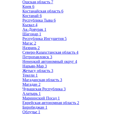
Ошская область
7
Киев
6
Костанайская область
6
Костанай
6
Республика Тыва
6
Кызыл
4
Ак-Довурак
1
Шагонар
1
Республика Ингушетия
5
Магас
2
Назрань
2
Северо-Казахстанская область
4
Петропавловск
3
Ненецкий автономный округ
4
Нарьян-Мар
3
Жетысу область
3
Текели
1
Магаданская область
3
Магадан
2
Чувашская Республика
3
Алатырь
1
Мариинский Посад
1
Еврейская автономная область
2
Биробиджан
1
Облучье
1