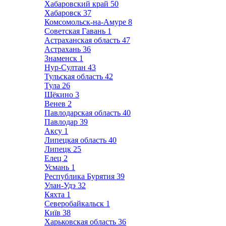
Хабаровский край
50
Хабаровск
37
Комсомольск-на-Амуре
8
Советская Гавань
1
Астраханская область
47
Астрахань
36
Знаменск
1
Нур-Султан
43
Тульская область
42
Тула
26
Щёкино
3
Венев
2
Павлодарская область
40
Павлодар
39
Аксу
1
Липецкая область
40
Липецк
25
Елец
2
Усмань
1
Республика Бурятия
39
Улан-Удэ
32
Кяхта
1
Северобайкальск
1
Київ
38
Харьковская область
36