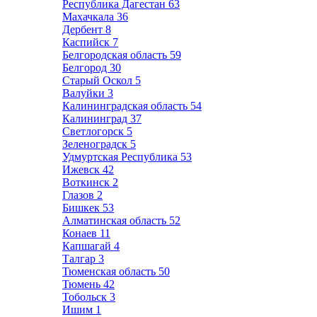
Республика Дагестан
63
Махачкала
36
Дербент
8
Каспийск
7
Белгородская область
59
Белгород
30
Старый Оскол
5
Валуйки
3
Калининградская область
54
Калининград
37
Светлогорск
5
Зеленоградск
5
Удмуртская Республика
53
Ижевск
42
Воткинск
2
Глазов
2
Бишкек
53
Алматинская область
52
Конаев
11
Капшагай
4
Талгар
3
Тюменская область
50
Тюмень
42
Тобольск
3
Ишим
1