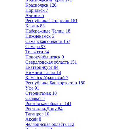
Красноярск
128
Норильск
7
Ачинск
5
Республика Татарстан
161
Казань
83
Набережные Челны
18
Нижнекамск
5
Самарская область
157
Самара
97
Тольятти
34
Новокуйбышевск
9
Свердловская область
151
Екатеринбург
84
Нижний Тагил
14
Каменск-Уральский
7
Республика Башкортостан
150
Уфа
91
Стерлитамак
10
Салават
5
Ростовская область
141
Ростов-на-Дону
84
Таганрог
10
Аксай
8
Челябинская область
112