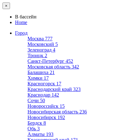
×
В бассейн
Home
Город
Москва
777
Московский
5
Зеленоград
4
Троицк
2
Санкт-Петербург
452
Московская область
342
Балашиха
21
Химки
17
Красногорск
17
Краснодарский край
323
Краснодар
142
Сочи
50
Новороссийск
15
Новосибирская область
236
Новосибирск
192
Бердск
8
Обь
3
Алматы
193
Красноярский край
171