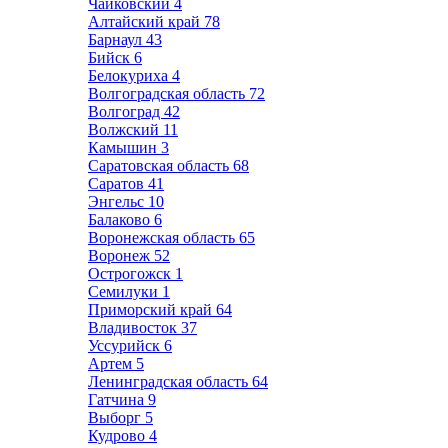
Чайковский
4
Алтайский край
78
Барнаул
43
Бийск
6
Белокуриха
4
Волгоградская область
72
Волгоград
42
Волжский
11
Камышин
3
Саратовская область
68
Саратов
41
Энгельс
10
Балаково
6
Воронежская область
65
Воронеж
52
Острогожск
1
Семилуки
1
Приморский край
64
Владивосток
37
Уссурийск
6
Артем
5
Ленинградская область
64
Гатчина
9
Выборг
5
Кудрово
4