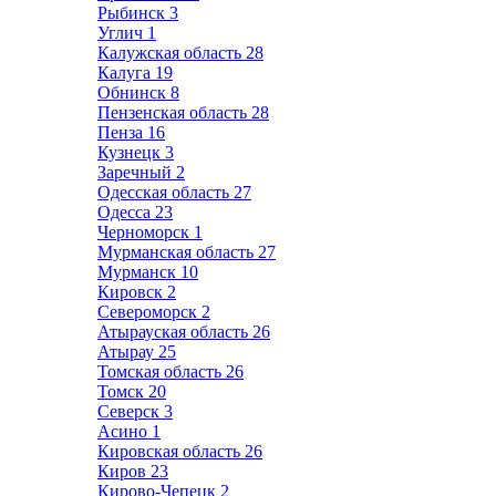
Рыбинск
3
Углич
1
Калужская область
28
Калуга
19
Обнинск
8
Пензенская область
28
Пенза
16
Кузнецк
3
Заречный
2
Одесская область
27
Одесса
23
Черноморск
1
Мурманская область
27
Мурманск
10
Кировск
2
Североморск
2
Атырауская область
26
Атырау
25
Томская область
26
Томск
20
Северск
3
Асино
1
Кировская область
26
Киров
23
Кирово-Чепецк
2