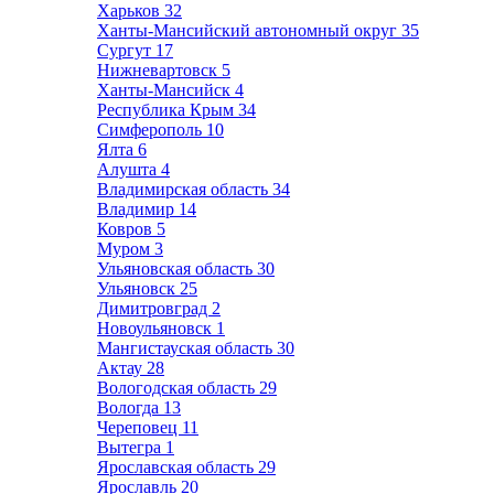
Харьков
32
Ханты-Мансийский автономный округ
35
Сургут
17
Нижневартовск
5
Ханты-Мансийск
4
Республика Крым
34
Симферополь
10
Ялта
6
Алушта
4
Владимирская область
34
Владимир
14
Ковров
5
Муром
3
Ульяновская область
30
Ульяновск
25
Димитровград
2
Новоульяновск
1
Мангистауская область
30
Актау
28
Вологодская область
29
Вологда
13
Череповец
11
Вытегра
1
Ярославская область
29
Ярославль
20