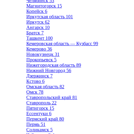
Челябинск
53
Магнитогорск
15
Копейск
6
Иркутская область
101
Иркутск
62
Ангарск
10
Братск
7
Ташкент
100
Кемеровская область — Кузбасс
99
Кемерово
36
Новокузнецк
31
Прокопьевск
5
Нижегородская область
89
Нижний Новгород
56
Дзержинск
7
Кстово
6
Омская область
82
Омск
78
Ставропольский край
81
Ставрополь
22
Пятигорск
15
Ессентуки
6
Пермский край
80
Пермь
51
Соликамск
5