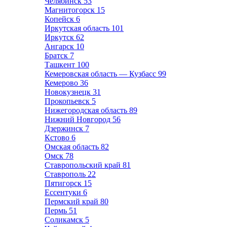
Челябинск
53
Магнитогорск
15
Копейск
6
Иркутская область
101
Иркутск
62
Ангарск
10
Братск
7
Ташкент
100
Кемеровская область — Кузбасс
99
Кемерово
36
Новокузнецк
31
Прокопьевск
5
Нижегородская область
89
Нижний Новгород
56
Дзержинск
7
Кстово
6
Омская область
82
Омск
78
Ставропольский край
81
Ставрополь
22
Пятигорск
15
Ессентуки
6
Пермский край
80
Пермь
51
Соликамск
5