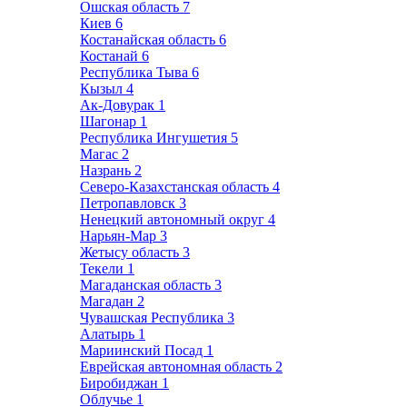
Ошская область
7
Киев
6
Костанайская область
6
Костанай
6
Республика Тыва
6
Кызыл
4
Ак-Довурак
1
Шагонар
1
Республика Ингушетия
5
Магас
2
Назрань
2
Северо-Казахстанская область
4
Петропавловск
3
Ненецкий автономный округ
4
Нарьян-Мар
3
Жетысу область
3
Текели
1
Магаданская область
3
Магадан
2
Чувашская Республика
3
Алатырь
1
Мариинский Посад
1
Еврейская автономная область
2
Биробиджан
1
Облучье
1