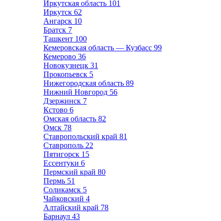
Иркутская область
101
Иркутск
62
Ангарск
10
Братск
7
Ташкент
100
Кемеровская область — Кузбасс
99
Кемерово
36
Новокузнецк
31
Прокопьевск
5
Нижегородская область
89
Нижний Новгород
56
Дзержинск
7
Кстово
6
Омская область
82
Омск
78
Ставропольский край
81
Ставрополь
22
Пятигорск
15
Ессентуки
6
Пермский край
80
Пермь
51
Соликамск
5
Чайковский
4
Алтайский край
78
Барнаул
43