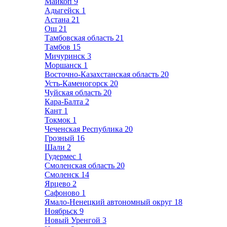
Майкоп
9
Адыгейск
1
Астана
21
Ош
21
Тамбовская область
21
Тамбов
15
Мичуринск
3
Моршанск
1
Восточно-Казахстанская область
20
Усть-Каменогорск
20
Чуйская область
20
Кара-Балта
2
Кант
1
Токмок
1
Чеченская Республика
20
Грозный
16
Шали
2
Гудермес
1
Смоленская область
20
Смоленск
14
Ярцево
2
Сафоново
1
Ямало-Ненецкий автономный округ
18
Ноябрьск
9
Новый Уренгой
3