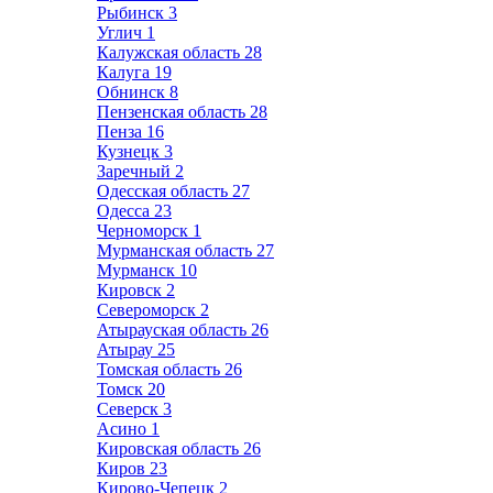
Рыбинск
3
Углич
1
Калужская область
28
Калуга
19
Обнинск
8
Пензенская область
28
Пенза
16
Кузнецк
3
Заречный
2
Одесская область
27
Одесса
23
Черноморск
1
Мурманская область
27
Мурманск
10
Кировск
2
Североморск
2
Атырауская область
26
Атырау
25
Томская область
26
Томск
20
Северск
3
Асино
1
Кировская область
26
Киров
23
Кирово-Чепецк
2