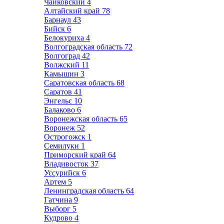
Чайковский
4
Алтайский край
78
Барнаул
43
Бийск
6
Белокуриха
4
Волгоградская область
72
Волгоград
42
Волжский
11
Камышин
3
Саратовская область
68
Саратов
41
Энгельс
10
Балаково
6
Воронежская область
65
Воронеж
52
Острогожск
1
Семилуки
1
Приморский край
64
Владивосток
37
Уссурийск
6
Артем
5
Ленинградская область
64
Гатчина
9
Выборг
5
Кудрово
4