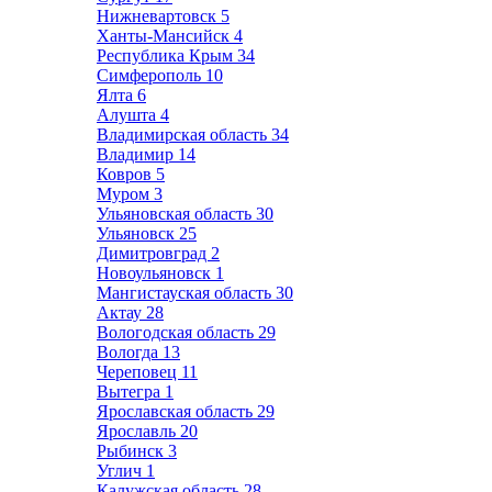
Нижневартовск
5
Ханты-Мансийск
4
Республика Крым
34
Симферополь
10
Ялта
6
Алушта
4
Владимирская область
34
Владимир
14
Ковров
5
Муром
3
Ульяновская область
30
Ульяновск
25
Димитровград
2
Новоульяновск
1
Мангистауская область
30
Актау
28
Вологодская область
29
Вологда
13
Череповец
11
Вытегра
1
Ярославская область
29
Ярославль
20
Рыбинск
3
Углич
1
Калужская область
28