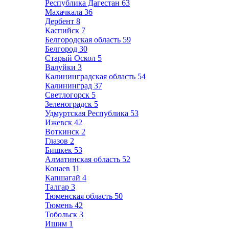
Республика Дагестан
63
Махачкала
36
Дербент
8
Каспийск
7
Белгородская область
59
Белгород
30
Старый Оскол
5
Валуйки
3
Калининградская область
54
Калининград
37
Светлогорск
5
Зеленоградск
5
Удмуртская Республика
53
Ижевск
42
Воткинск
2
Глазов
2
Бишкек
53
Алматинская область
52
Конаев
11
Капшагай
4
Талгар
3
Тюменская область
50
Тюмень
42
Тобольск
3
Ишим
1