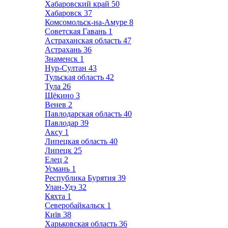
Хабаровский край
50
Хабаровск
37
Комсомольск-на-Амуре
8
Советская Гавань
1
Астраханская область
47
Астрахань
36
Знаменск
1
Нур-Султан
43
Тульская область
42
Тула
26
Щёкино
3
Венев
2
Павлодарская область
40
Павлодар
39
Аксу
1
Липецкая область
40
Липецк
25
Елец
2
Усмань
1
Республика Бурятия
39
Улан-Удэ
32
Кяхта
1
Северобайкальск
1
Київ
38
Харьковская область
36