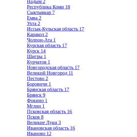
Надым
2
Республика Коми
18
Сыктывкар
7
Емва
2
Ухта
2
Иссык-Кульская область
17
Каракол
2
Чолпон-Ата
1
Курская область
17
Курск
14
Щигры
1
Курчатов
1
Новгородская область
17
Великий Новгород
11
Пестово
2
Боровичи
1
Брянская область
17
Брянск
9
Фокино
1
Мглин
1
Псковская область
16
Псков
8
Великие Луки
3
Ивановская область
16
Иваново
12