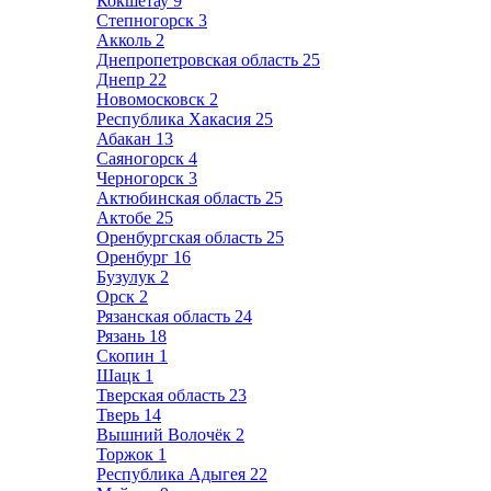
Кокшетау
9
Степногорск
3
Акколь
2
Днепропетровская область
25
Днепр
22
Новомосковск
2
Республика Хакасия
25
Абакан
13
Саяногорск
4
Черногорск
3
Актюбинская область
25
Актобе
25
Оренбургская область
25
Оренбург
16
Бузулук
2
Орск
2
Рязанская область
24
Рязань
18
Скопин
1
Шацк
1
Тверская область
23
Тверь
14
Вышний Волочёк
2
Торжок
1
Республика Адыгея
22