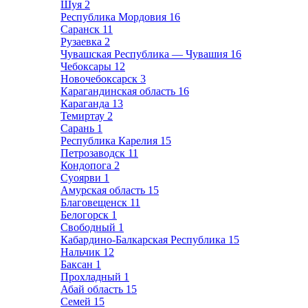
Шуя
2
Республика Мордовия
16
Саранск
11
Рузаевка
2
Чувашская Республика — Чувашия
16
Чебоксары
12
Новочебоксарск
3
Карагандинская область
16
Караганда
13
Темиртау
2
Сарань
1
Республика Карелия
15
Петрозаводск
11
Кондопога
2
Суоярви
1
Амурская область
15
Благовещенск
11
Белогорск
1
Свободный
1
Кабардино-Балкарская Республика
15
Нальчик
12
Баксан
1
Прохладный
1
Абай область
15
Семей
15