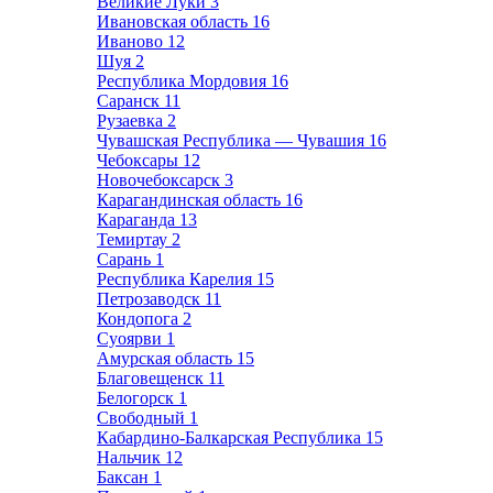
Великие Луки
3
Ивановская область
16
Иваново
12
Шуя
2
Республика Мордовия
16
Саранск
11
Рузаевка
2
Чувашская Республика — Чувашия
16
Чебоксары
12
Новочебоксарск
3
Карагандинская область
16
Караганда
13
Темиртау
2
Сарань
1
Республика Карелия
15
Петрозаводск
11
Кондопога
2
Суоярви
1
Амурская область
15
Благовещенск
11
Белогорск
1
Свободный
1
Кабардино-Балкарская Республика
15
Нальчик
12
Баксан
1