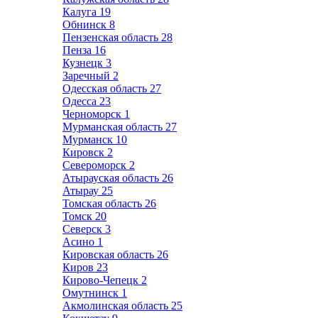
Калуга
19
Обнинск
8
Пензенская область
28
Пенза
16
Кузнецк
3
Заречный
2
Одесская область
27
Одесса
23
Черноморск
1
Мурманская область
27
Мурманск
10
Кировск
2
Североморск
2
Атырауская область
26
Атырау
25
Томская область
26
Томск
20
Северск
3
Асино
1
Кировская область
26
Киров
23
Кирово-Чепецк
2
Омутнинск
1
Акмолинская область
25