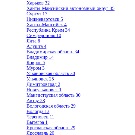
Харьков
32
Ханты-Мансийский автономный округ
35
Сургут
17
Нижневартовск
5
Ханты-Мансийск
4
Республика Крым
34
Симферополь
10
Ялта
6
Алушта
4
Владимирская область
34
Владимир
14
Ковров
5
Муром
3
Ульяновская область
30
Ульяновск
25
Димитровград
2
Новоульяновск
1
Мангистауская область
30
Актау
28
Вологодская область
29
Вологда
13
Череповец
11
Вытегра
1
Ярославская область
29
Ярославль
20