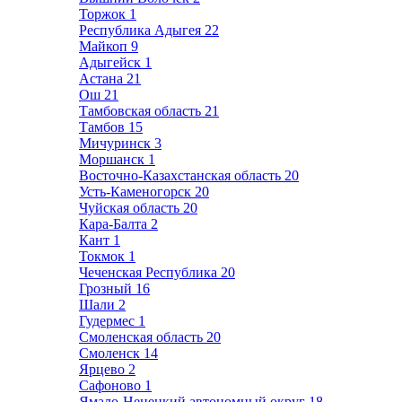
Торжок
1
Республика Адыгея
22
Майкоп
9
Адыгейск
1
Астана
21
Ош
21
Тамбовская область
21
Тамбов
15
Мичуринск
3
Моршанск
1
Восточно-Казахстанская область
20
Усть-Каменогорск
20
Чуйская область
20
Кара-Балта
2
Кант
1
Токмок
1
Чеченская Республика
20
Грозный
16
Шали
2
Гудермес
1
Смоленская область
20
Смоленск
14
Ярцево
2
Сафоново
1
Ямало-Ненецкий автономный округ
18