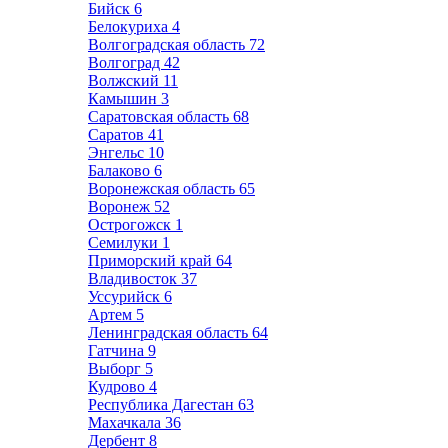
Бийск
6
Белокуриха
4
Волгоградская область
72
Волгоград
42
Волжский
11
Камышин
3
Саратовская область
68
Саратов
41
Энгельс
10
Балаково
6
Воронежская область
65
Воронеж
52
Острогожск
1
Семилуки
1
Приморский край
64
Владивосток
37
Уссурийск
6
Артем
5
Ленинградская область
64
Гатчина
9
Выборг
5
Кудрово
4
Республика Дагестан
63
Махачкала
36
Дербент
8