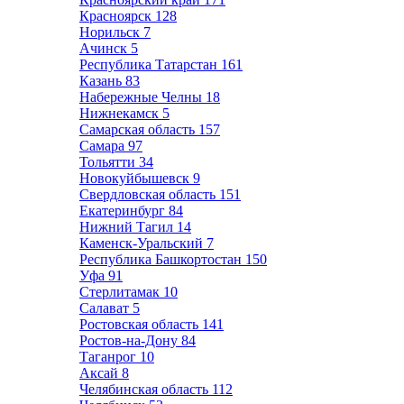
Красноярск
128
Норильск
7
Ачинск
5
Республика Татарстан
161
Казань
83
Набережные Челны
18
Нижнекамск
5
Самарская область
157
Самара
97
Тольятти
34
Новокуйбышевск
9
Свердловская область
151
Екатеринбург
84
Нижний Тагил
14
Каменск-Уральский
7
Республика Башкортостан
150
Уфа
91
Стерлитамак
10
Салават
5
Ростовская область
141
Ростов-на-Дону
84
Таганрог
10
Аксай
8
Челябинская область
112