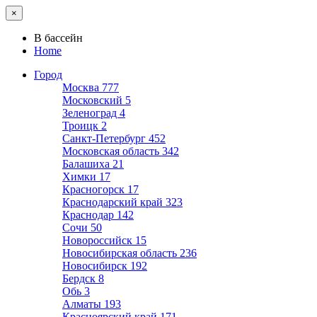
×
В бассейн
Home
Город
Москва
777
Московский
5
Зеленоград
4
Троицк
2
Санкт-Петербург
452
Московская область
342
Балашиха
21
Химки
17
Красногорск
17
Краснодарский край
323
Краснодар
142
Сочи
50
Новороссийск
15
Новосибирская область
236
Новосибирск
192
Бердск
8
Обь
3
Алматы
193
Красноярский край
171