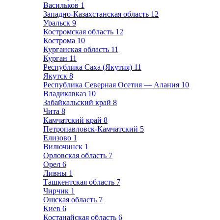
Васильков
1
Западно-Казахстанская область
12
Уральск
9
Костромская область
12
Кострома
10
Курганская область
11
Курган
11
Республика Саха (Якутия)
11
Якутск
8
Республика Северная Осетия — Алания
10
Владикавказ
10
Забайкальский край
8
Чита
8
Камчатский край
8
Петропавловск-Камчатский
5
Елизово
1
Вилючинск
1
Орловская область
7
Орел
6
Ливны
1
Ташкентская область
7
Чирчик
1
Ошская область
7
Киев
6
Костанайская область
6