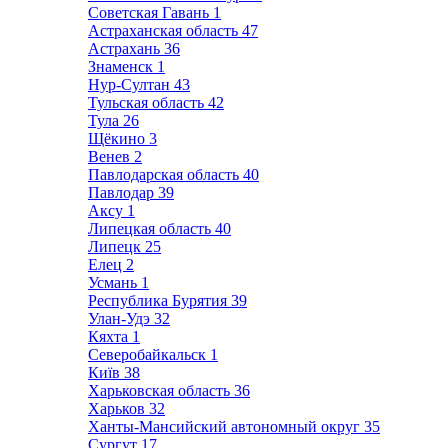
Советская Гавань
1
Астраханская область
47
Астрахань
36
Знаменск
1
Нур-Султан
43
Тульская область
42
Тула
26
Щёкино
3
Венев
2
Павлодарская область
40
Павлодар
39
Аксу
1
Липецкая область
40
Липецк
25
Елец
2
Усмань
1
Республика Бурятия
39
Улан-Удэ
32
Кяхта
1
Северобайкальск
1
Київ
38
Харьковская область
36
Харьков
32
Ханты-Мансийский автономный округ
35
Сургут
17