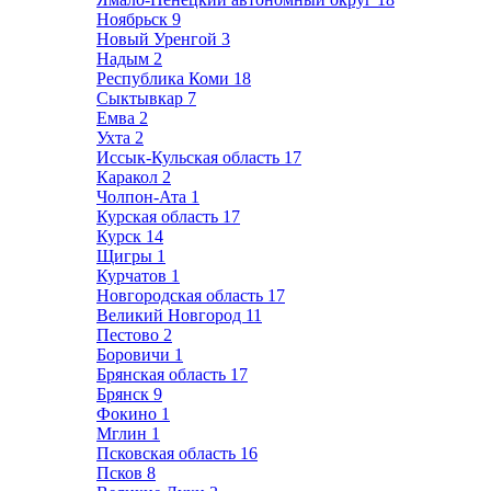
Ноябрьск
9
Новый Уренгой
3
Надым
2
Республика Коми
18
Сыктывкар
7
Емва
2
Ухта
2
Иссык-Кульская область
17
Каракол
2
Чолпон-Ата
1
Курская область
17
Курск
14
Щигры
1
Курчатов
1
Новгородская область
17
Великий Новгород
11
Пестово
2
Боровичи
1
Брянская область
17
Брянск
9
Фокино
1
Мглин
1
Псковская область
16
Псков
8