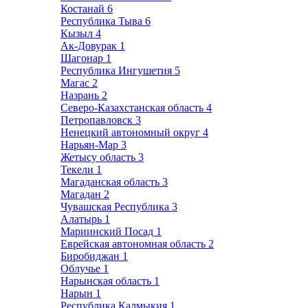
Костанай
6
Республика Тыва
6
Кызыл
4
Ак-Довурак
1
Шагонар
1
Республика Ингушетия
5
Магас
2
Назрань
2
Северо-Казахстанская область
4
Петропавловск
3
Ненецкий автономный округ
4
Нарьян-Мар
3
Жетысу область
3
Текели
1
Магаданская область
3
Магадан
2
Чувашская Республика
3
Алатырь
1
Мариинский Посад
1
Еврейская автономная область
2
Биробиджан
1
Облучье
1
Нарынская область
1
Нарын
1
Республика Калмыкия
1