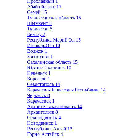
Прохладный
1
Абай область
15
Семей
15
Туркестанская область
15
Шымкент
8
Туркестан
5
Кентау
2
Республика Марий Эл
15
Йошкар-Ола
10
Волжск
1
Звенигово
1
Сахалинская область
15
Южно-Сахалинск
10
Невельск
1
Корсаков
1
Севастополь
14
Карачаево-Черкесская Республика
14
Черкесск
8
Карачаевск
1
Архангельская область
14
Архангельск
8
Северодвинск
4
Новодвинск
1
Республика Алтай
12
Горно-Алтайск
4