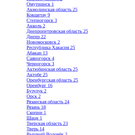
Омутнинск
1
Акмолинская область
25
Кокшетау
9
Степногорск
3
Акколь
2
Днепропетровская область
25
Днепр
22
Новомосковск
2
Республика Хакасия
25
Абакан
13
Саяногорск
4
Черногорск
3
Актюбинская область
25
Актобе
25
Оренбургская область
25
Оренбург
16
Бузулук
2
Орск
2
Рязанская область
24
Рязань
18
Скопин
1
Шацк
1
Тверская область
23
Тверь
14
Вышний Волочёк
2