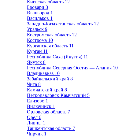
Киевская область
12
Бровари
3
Вышгород
1
Васильков
1
Западно-Казахстанская область
12
Уральск
9
Костромская область
12
Кострома
10
Курганская область
11
Курган
11
Республика Саха (Якутия)
11
Якутск
8
Республика Северная Осетия — Алания
10
Владикавказ
10
Забайкальский край
8
Чита
8
Камчатский край
8
Петропавловск-Камчатский
5
Елизово
1
Вилючинск
1
Орловская область
7
Орел
6
Ливны
1
Ташкентская область
7
Чирчик
1