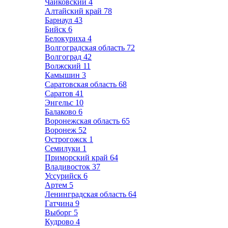
Чайковский
4
Алтайский край
78
Барнаул
43
Бийск
6
Белокуриха
4
Волгоградская область
72
Волгоград
42
Волжский
11
Камышин
3
Саратовская область
68
Саратов
41
Энгельс
10
Балаково
6
Воронежская область
65
Воронеж
52
Острогожск
1
Семилуки
1
Приморский край
64
Владивосток
37
Уссурийск
6
Артем
5
Ленинградская область
64
Гатчина
9
Выборг
5
Кудрово
4