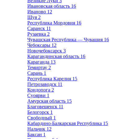
Великие Луки
3
Ивановская область
16
Иваново
12
Шуя
2
Республика Мордовия
16
Саранск
11
Рузаевка
2
Чувашская Республика — Чувашия
16
Чебоксары
12
Новочебоксарск
3
Карагандинская область
16
Караганда
13
Темиртау
2
Сарань
1
Республика Карелия
15
Петрозаводск
11
Кондопога
2
Суоярви
1
Амурская область
15
Благовещенск
11
Белогорск
1
Свободный
1
Кабардино-Балкарская Республика
15
Нальчик
12
Баксан
1