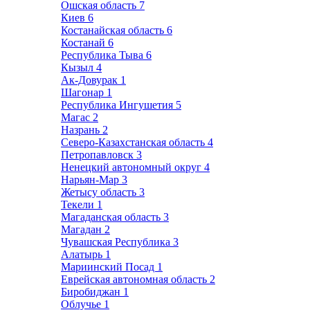
Ошская область
7
Киев
6
Костанайская область
6
Костанай
6
Республика Тыва
6
Кызыл
4
Ак-Довурак
1
Шагонар
1
Республика Ингушетия
5
Магас
2
Назрань
2
Северо-Казахстанская область
4
Петропавловск
3
Ненецкий автономный округ
4
Нарьян-Мар
3
Жетысу область
3
Текели
1
Магаданская область
3
Магадан
2
Чувашская Республика
3
Алатырь
1
Мариинский Посад
1
Еврейская автономная область
2
Биробиджан
1
Облучье
1