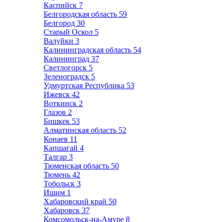
Каспийск
7
Белгородская область
59
Белгород
30
Старый Оскол
5
Валуйки
3
Калининградская область
54
Калининград
37
Светлогорск
5
Зеленоградск
5
Удмуртская Республика
53
Ижевск
42
Воткинск
2
Глазов
2
Бишкек
53
Алматинская область
52
Конаев
11
Капшагай
4
Талгар
3
Тюменская область
50
Тюмень
42
Тобольск
3
Ишим
1
Хабаровский край
50
Хабаровск
37
Комсомольск-на-Амуре
8