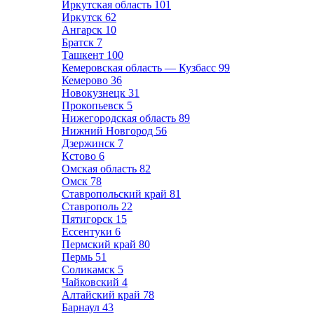
Иркутская область
101
Иркутск
62
Ангарск
10
Братск
7
Ташкент
100
Кемеровская область — Кузбасс
99
Кемерово
36
Новокузнецк
31
Прокопьевск
5
Нижегородская область
89
Нижний Новгород
56
Дзержинск
7
Кстово
6
Омская область
82
Омск
78
Ставропольский край
81
Ставрополь
22
Пятигорск
15
Ессентуки
6
Пермский край
80
Пермь
51
Соликамск
5
Чайковский
4
Алтайский край
78
Барнаул
43