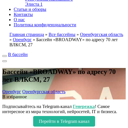
Элиста
1
Статьи и обзоры
Контакты
О нас
Политика конфиденциальности
Главная страница
»
Все бассейны
»
Оренбургская область
»
Оренбург
»
Бассейн «BROADWAY» по адресу 70 лет
ВЛКСМ, 27
В бассейн
Бассейн «BROADWAY» по адресу 70
лет ВЛКСМ, 27
Оренбург
Оренбургская область
В избранное
Подписывайтесь на Telegram-канал
Генережка
! Самое
интересное из мира технологий, нейросетей, IT и бизнеса.
Перейти в Telegram канал