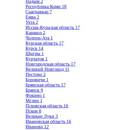
Надым
2
Республика Коми
18
Сыктывкар
7
Емва
2
Ухта
2
Иссык-Кульская область
17
Каракол
2
Чолпон-Ата
1
Курская область
17
Курск
14
Щигры
1
Курчатов
1
Новгородская область
17
Великий Новгород
11
Пестово
2
Боровичи
1
Брянская область
17
Брянск
9
Фокино
1
Мглин
1
Псковская область
16
Псков
8
Великие Луки
3
Ивановская область
16
Иваново
12