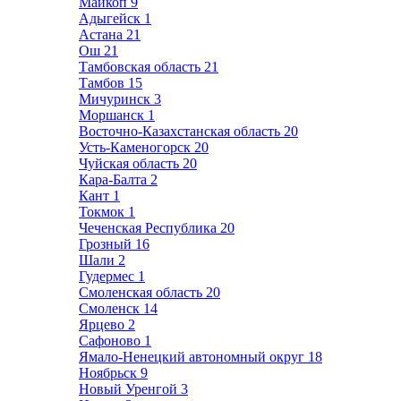
Майкоп
9
Адыгейск
1
Астана
21
Ош
21
Тамбовская область
21
Тамбов
15
Мичуринск
3
Моршанск
1
Восточно-Казахстанская область
20
Усть-Каменогорск
20
Чуйская область
20
Кара-Балта
2
Кант
1
Токмок
1
Чеченская Республика
20
Грозный
16
Шали
2
Гудермес
1
Смоленская область
20
Смоленск
14
Ярцево
2
Сафоново
1
Ямало-Ненецкий автономный округ
18
Ноябрьск
9
Новый Уренгой
3