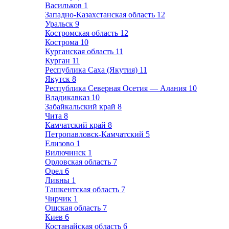
Васильков
1
Западно-Казахстанская область
12
Уральск
9
Костромская область
12
Кострома
10
Курганская область
11
Курган
11
Республика Саха (Якутия)
11
Якутск
8
Республика Северная Осетия — Алания
10
Владикавказ
10
Забайкальский край
8
Чита
8
Камчатский край
8
Петропавловск-Камчатский
5
Елизово
1
Вилючинск
1
Орловская область
7
Орел
6
Ливны
1
Ташкентская область
7
Чирчик
1
Ошская область
7
Киев
6
Костанайская область
6