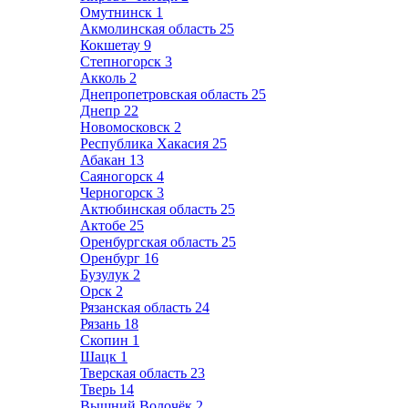
Омутнинск
1
Акмолинская область
25
Кокшетау
9
Степногорск
3
Акколь
2
Днепропетровская область
25
Днепр
22
Новомосковск
2
Республика Хакасия
25
Абакан
13
Саяногорск
4
Черногорск
3
Актюбинская область
25
Актобе
25
Оренбургская область
25
Оренбург
16
Бузулук
2
Орск
2
Рязанская область
24
Рязань
18
Скопин
1
Шацк
1
Тверская область
23
Тверь
14
Вышний Волочёк
2