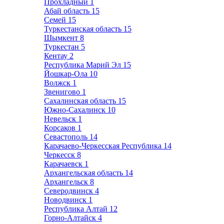
Прохладный
1
Абай область
15
Семей
15
Туркестанская область
15
Шымкент
8
Туркестан
5
Кентау
2
Республика Марий Эл
15
Йошкар-Ола
10
Волжск
1
Звенигово
1
Сахалинская область
15
Южно-Сахалинск
10
Невельск
1
Корсаков
1
Севастополь
14
Карачаево-Черкесская Республика
14
Черкесск
8
Карачаевск
1
Архангельская область
14
Архангельск
8
Северодвинск
4
Новодвинск
1
Республика Алтай
12
Горно-Алтайск
4