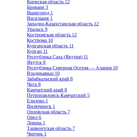
Киевская область
12
Бровари
3
Вышгород
1
Васильков
1
Западно-Казахстанская область
12
Уральск
9
Костромская область
12
Кострома
10
Курганская область
11
Курган
11
Республика Саха (Якутия)
11
Якутск
8
Республика Северная Осетия — Алания
10
Владикавказ
10
Забайкальский край
8
Чита
8
Камчатский край
8
Петропавловск-Камчатский
5
Елизово
1
Вилючинск
1
Орловская область
7
Орел
6
Ливны
1
Ташкентская область
7
Чирчик
1