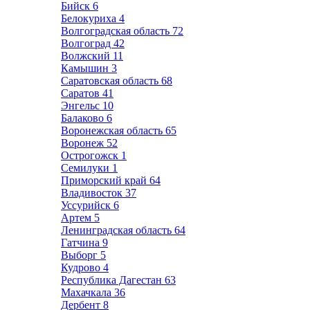
Бийск
6
Белокуриха
4
Волгоградская область
72
Волгоград
42
Волжский
11
Камышин
3
Саратовская область
68
Саратов
41
Энгельс
10
Балаково
6
Воронежская область
65
Воронеж
52
Острогожск
1
Семилуки
1
Приморский край
64
Владивосток
37
Уссурийск
6
Артем
5
Ленинградская область
64
Гатчина
9
Выборг
5
Кудрово
4
Республика Дагестан
63
Махачкала
36
Дербент
8