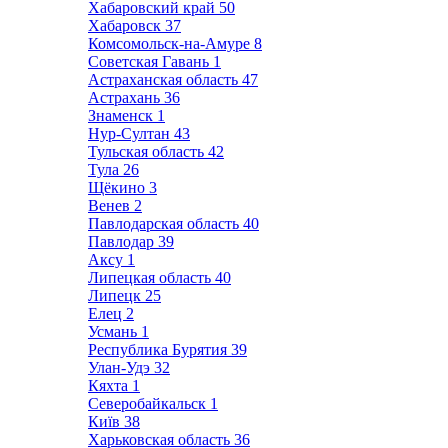
Хабаровский край
50
Хабаровск
37
Комсомольск-на-Амуре
8
Советская Гавань
1
Астраханская область
47
Астрахань
36
Знаменск
1
Нур-Султан
43
Тульская область
42
Тула
26
Щёкино
3
Венев
2
Павлодарская область
40
Павлодар
39
Аксу
1
Липецкая область
40
Липецк
25
Елец
2
Усмань
1
Республика Бурятия
39
Улан-Удэ
32
Кяхта
1
Северобайкальск
1
Київ
38
Харьковская область
36