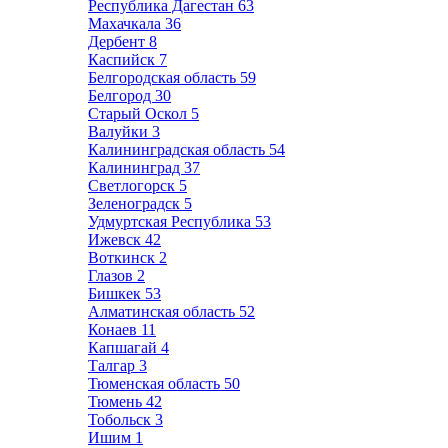
Республика Дагестан
63
Махачкала
36
Дербент
8
Каспийск
7
Белгородская область
59
Белгород
30
Старый Оскол
5
Валуйки
3
Калининградская область
54
Калининград
37
Светлогорск
5
Зеленоградск
5
Удмуртская Республика
53
Ижевск
42
Воткинск
2
Глазов
2
Бишкек
53
Алматинская область
52
Конаев
11
Капшагай
4
Талгар
3
Тюменская область
50
Тюмень
42
Тобольск
3
Ишим
1