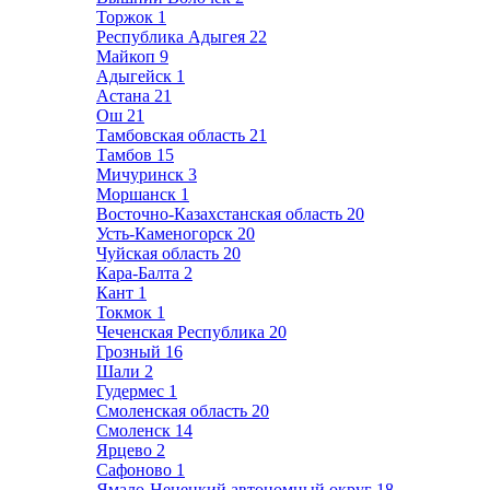
Торжок
1
Республика Адыгея
22
Майкоп
9
Адыгейск
1
Астана
21
Ош
21
Тамбовская область
21
Тамбов
15
Мичуринск
3
Моршанск
1
Восточно-Казахстанская область
20
Усть-Каменогорск
20
Чуйская область
20
Кара-Балта
2
Кант
1
Токмок
1
Чеченская Республика
20
Грозный
16
Шали
2
Гудермес
1
Смоленская область
20
Смоленск
14
Ярцево
2
Сафоново
1
Ямало-Ненецкий автономный округ
18