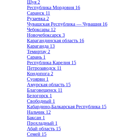
Шуя
2
Республика Мордовия
16
Саранск
11
Рузаевка
2
Чувашская Республика — Чувашия
16
Чебоксары
12
Новочебоксарск
3
Карагандинская область
16
Караганда
13
Темиртау
2
Сарань
1
Республика Карелия
15
Петрозаводск
11
Кондопога
2
Суоярви
1
Амурская область
15
Благовещенск
11
Белогорск
1
Свободный
1
Кабардино-Балкарская Республика
15
Нальчик
12
Баксан
1
Прохладный
1
Абай область
15
Семей
15