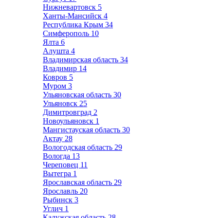
Нижневартовск
5
Ханты-Мансийск
4
Республика Крым
34
Симферополь
10
Ялта
6
Алушта
4
Владимирская область
34
Владимир
14
Ковров
5
Муром
3
Ульяновская область
30
Ульяновск
25
Димитровград
2
Новоульяновск
1
Мангистауская область
30
Актау
28
Вологодская область
29
Вологда
13
Череповец
11
Вытегра
1
Ярославская область
29
Ярославль
20
Рыбинск
3
Углич
1
Калужская область
28