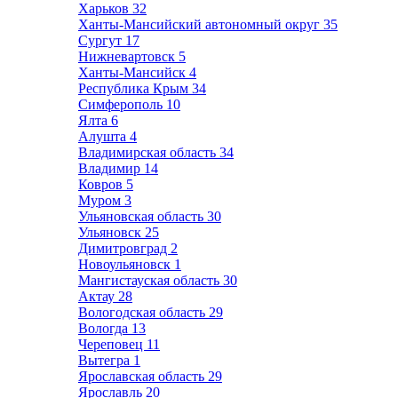
Харьков
32
Ханты-Мансийский автономный округ
35
Сургут
17
Нижневартовск
5
Ханты-Мансийск
4
Республика Крым
34
Симферополь
10
Ялта
6
Алушта
4
Владимирская область
34
Владимир
14
Ковров
5
Муром
3
Ульяновская область
30
Ульяновск
25
Димитровград
2
Новоульяновск
1
Мангистауская область
30
Актау
28
Вологодская область
29
Вологда
13
Череповец
11
Вытегра
1
Ярославская область
29
Ярославль
20