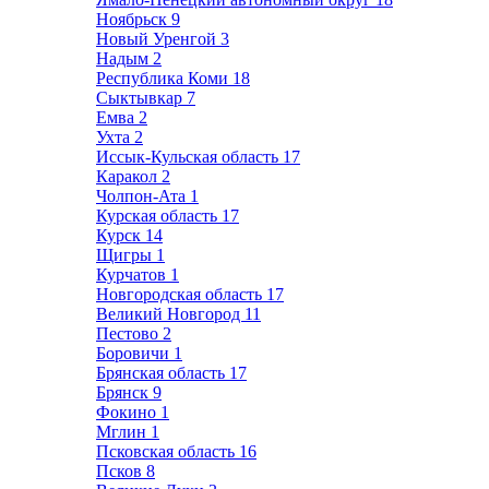
Ноябрьск
9
Новый Уренгой
3
Надым
2
Республика Коми
18
Сыктывкар
7
Емва
2
Ухта
2
Иссык-Кульская область
17
Каракол
2
Чолпон-Ата
1
Курская область
17
Курск
14
Щигры
1
Курчатов
1
Новгородская область
17
Великий Новгород
11
Пестово
2
Боровичи
1
Брянская область
17
Брянск
9
Фокино
1
Мглин
1
Псковская область
16
Псков
8