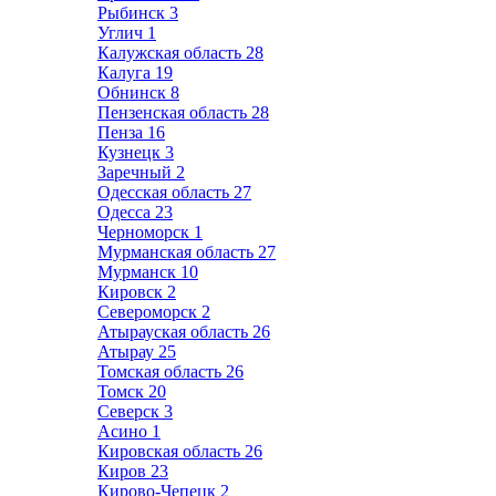
Рыбинск
3
Углич
1
Калужская область
28
Калуга
19
Обнинск
8
Пензенская область
28
Пенза
16
Кузнецк
3
Заречный
2
Одесская область
27
Одесса
23
Черноморск
1
Мурманская область
27
Мурманск
10
Кировск
2
Североморск
2
Атырауская область
26
Атырау
25
Томская область
26
Томск
20
Северск
3
Асино
1
Кировская область
26
Киров
23
Кирово-Чепецк
2