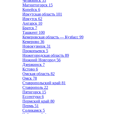
Челябинск
53
Магнитогорск
15
Копейск
6
Иркутская область
101
Иркутск
62
Ангарск
10
Братск
7
Ташкент
100
Кемеровская область — Кузбасс
99
Кемерово
36
Новокузнецк
31
Прокопьевск
5
Нижегородская область
89
Нижний Новгород
56
Дзержинск
7
Кстово
6
Омская область
82
Омск
78
Ставропольский край
81
Ставрополь
22
Пятигорск
15
Ессентуки
6
Пермский край
80
Пермь
51
Соликамск
5