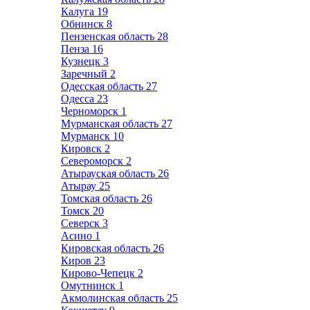
Калуга
19
Обнинск
8
Пензенская область
28
Пенза
16
Кузнецк
3
Заречный
2
Одесская область
27
Одесса
23
Черноморск
1
Мурманская область
27
Мурманск
10
Кировск
2
Североморск
2
Атырауская область
26
Атырау
25
Томская область
26
Томск
20
Северск
3
Асино
1
Кировская область
26
Киров
23
Кирово-Чепецк
2
Омутнинск
1
Акмолинская область
25