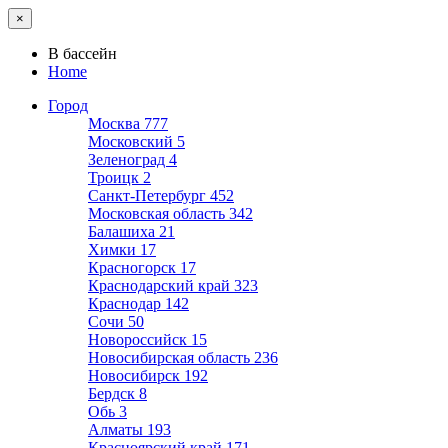
×
В бассейн
Home
Город
Москва
777
Московский
5
Зеленоград
4
Троицк
2
Санкт-Петербург
452
Московская область
342
Балашиха
21
Химки
17
Красногорск
17
Краснодарский край
323
Краснодар
142
Сочи
50
Новороссийск
15
Новосибирская область
236
Новосибирск
192
Бердск
8
Обь
3
Алматы
193
Красноярский край
171