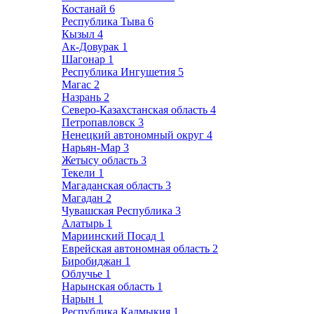
Костанай
6
Республика Тыва
6
Кызыл
4
Ак-Довурак
1
Шагонар
1
Республика Ингушетия
5
Магас
2
Назрань
2
Северо-Казахстанская область
4
Петропавловск
3
Ненецкий автономный округ
4
Нарьян-Мар
3
Жетысу область
3
Текели
1
Магаданская область
3
Магадан
2
Чувашская Республика
3
Алатырь
1
Мариинский Посад
1
Еврейская автономная область
2
Биробиджан
1
Облучье
1
Нарынская область
1
Нарын
1
Республика Калмыкия
1