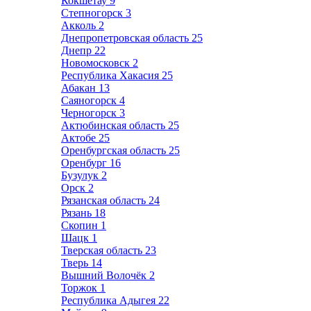
Кокшетау
9
Степногорск
3
Акколь
2
Днепропетровская область
25
Днепр
22
Новомосковск
2
Республика Хакасия
25
Абакан
13
Саяногорск
4
Черногорск
3
Актюбинская область
25
Актобе
25
Оренбургская область
25
Оренбург
16
Бузулук
2
Орск
2
Рязанская область
24
Рязань
18
Скопин
1
Шацк
1
Тверская область
23
Тверь
14
Вышний Волочёк
2
Торжок
1
Республика Адыгея
22