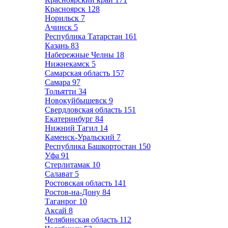
Красноярск
128
Норильск
7
Ачинск
5
Республика Татарстан
161
Казань
83
Набережные Челны
18
Нижнекамск
5
Самарская область
157
Самара
97
Тольятти
34
Новокуйбышевск
9
Свердловская область
151
Екатеринбург
84
Нижний Тагил
14
Каменск-Уральский
7
Республика Башкортостан
150
Уфа
91
Стерлитамак
10
Салават
5
Ростовская область
141
Ростов-на-Дону
84
Таганрог
10
Аксай
8
Челябинская область
112