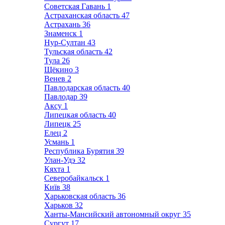
Советская Гавань
1
Астраханская область
47
Астрахань
36
Знаменск
1
Нур-Султан
43
Тульская область
42
Тула
26
Щёкино
3
Венев
2
Павлодарская область
40
Павлодар
39
Аксу
1
Липецкая область
40
Липецк
25
Елец
2
Усмань
1
Республика Бурятия
39
Улан-Удэ
32
Кяхта
1
Северобайкальск
1
Київ
38
Харьковская область
36
Харьков
32
Ханты-Мансийский автономный округ
35
Сургут
17