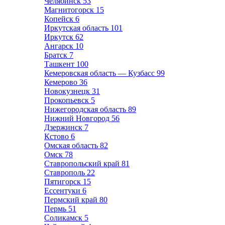
Челябинск
53
Магнитогорск
15
Копейск
6
Иркутская область
101
Иркутск
62
Ангарск
10
Братск
7
Ташкент
100
Кемеровская область — Кузбасс
99
Кемерово
36
Новокузнецк
31
Прокопьевск
5
Нижегородская область
89
Нижний Новгород
56
Дзержинск
7
Кстово
6
Омская область
82
Омск
78
Ставропольский край
81
Ставрополь
22
Пятигорск
15
Ессентуки
6
Пермский край
80
Пермь
51
Соликамск
5