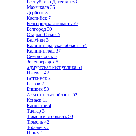
Республика Дагестан
63
Махачкала
36
Дербент
8
Каспийск
7
Белгородская область
59
Белгород
30
Старый Оскол
5
Валуйки
3
Калининградская область
54
Калининград
37
Светлогорск
5
Зеленоградск
5
Удмуртская Республика
53
Ижевск
42
Воткинск
2
Глазов
2
Бишкек
53
Алматинская область
52
Конаев
11
Капшагай
4
Талгар
3
Тюменская область
50
Тюмень
42
Тобольск
3
Ишим
1