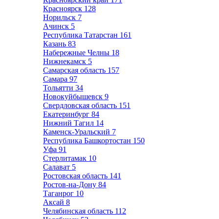
Красноярск
128
Норильск
7
Ачинск
5
Республика Татарстан
161
Казань
83
Набережные Челны
18
Нижнекамск
5
Самарская область
157
Самара
97
Тольятти
34
Новокуйбышевск
9
Свердловская область
151
Екатеринбург
84
Нижний Тагил
14
Каменск-Уральский
7
Республика Башкортостан
150
Уфа
91
Стерлитамак
10
Салават
5
Ростовская область
141
Ростов-на-Дону
84
Таганрог
10
Аксай
8
Челябинская область
112