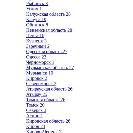
Рыбинск
3
Углич
1
Калужская область
28
Калуга
19
Обнинск
8
Пензенская область
28
Пенза
16
Кузнецк
3
Заречный
2
Одесская область
27
Одесса
23
Черноморск
1
Мурманская область
27
Мурманск
10
Кировск
2
Североморск
2
Атырауская область
26
Атырау
25
Томская область
26
Томск
20
Северск
3
Асино
1
Кировская область
26
Киров
23
Кирово-Чепецк
2