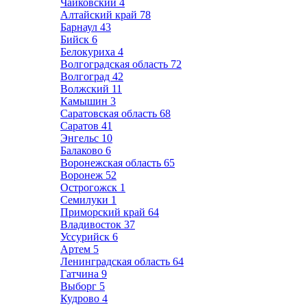
Чайковский
4
Алтайский край
78
Барнаул
43
Бийск
6
Белокуриха
4
Волгоградская область
72
Волгоград
42
Волжский
11
Камышин
3
Саратовская область
68
Саратов
41
Энгельс
10
Балаково
6
Воронежская область
65
Воронеж
52
Острогожск
1
Семилуки
1
Приморский край
64
Владивосток
37
Уссурийск
6
Артем
5
Ленинградская область
64
Гатчина
9
Выборг
5
Кудрово
4