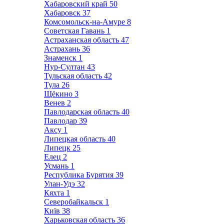
Хабаровский край
50
Хабаровск
37
Комсомольск-на-Амуре
8
Советская Гавань
1
Астраханская область
47
Астрахань
36
Знаменск
1
Нур-Султан
43
Тульская область
42
Тула
26
Щёкино
3
Венев
2
Павлодарская область
40
Павлодар
39
Аксу
1
Липецкая область
40
Липецк
25
Елец
2
Усмань
1
Республика Бурятия
39
Улан-Удэ
32
Кяхта
1
Северобайкальск
1
Київ
38
Харьковская область
36