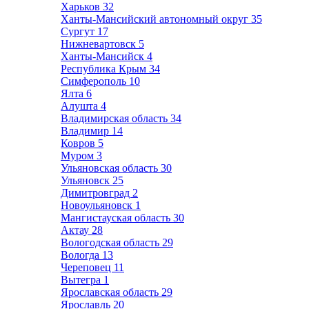
Харьков
32
Ханты-Мансийский автономный округ
35
Сургут
17
Нижневартовск
5
Ханты-Мансийск
4
Республика Крым
34
Симферополь
10
Ялта
6
Алушта
4
Владимирская область
34
Владимир
14
Ковров
5
Муром
3
Ульяновская область
30
Ульяновск
25
Димитровград
2
Новоульяновск
1
Мангистауская область
30
Актау
28
Вологодская область
29
Вологда
13
Череповец
11
Вытегра
1
Ярославская область
29
Ярославль
20