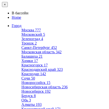
×
В бассейн
Home
Город
Москва
777
Московский
5
Зеленоград
4
Троицк
2
Санкт-Петербург
452
Московская область
342
Балашиха
21
Химки
17
Красногорск
17
Краснодарский край
323
Краснодар
142
Сочи
50
Новороссийск
15
Новосибирская область
236
Новосибирск
192
Бердск
8
Обь
3
Алматы
193
Красноярский край
171