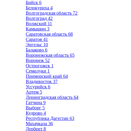
Бийск
6
Белокуриха
4
Волгоградская область
72
Волгоград
42
Волжский
11
Камышин
3
Саратовская область
68
Саратов
41
Энгельс
10
Балаково
6
Воронежская область
65
Воронеж
52
Острогожск
1
Семилуки
1
Приморский край
64
Владивосток
37
Уссурийск
6
Артем
5
Ленинградская область
64
Гатчина
9
Выборг
5
Кудрово
4
Республика Дагестан
63
Махачкала
36
Дербент
8