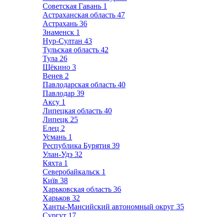
Советская Гавань
1
Астраханская область
47
Астрахань
36
Знаменск
1
Нур-Султан
43
Тульская область
42
Тула
26
Щёкино
3
Венев
2
Павлодарская область
40
Павлодар
39
Аксу
1
Липецкая область
40
Липецк
25
Елец
2
Усмань
1
Республика Бурятия
39
Улан-Удэ
32
Кяхта
1
Северобайкальск
1
Київ
38
Харьковская область
36
Харьков
32
Ханты-Мансийский автономный округ
35
Сургут
17