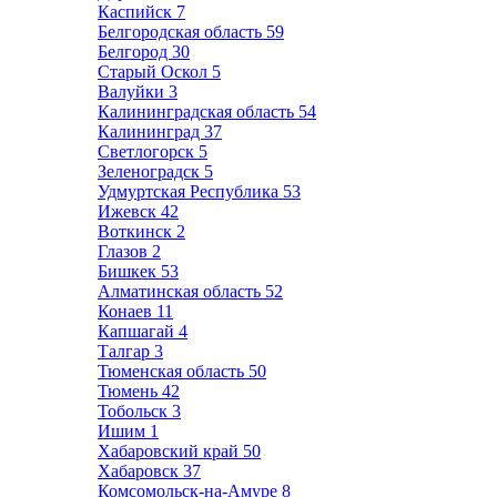
Каспийск
7
Белгородская область
59
Белгород
30
Старый Оскол
5
Валуйки
3
Калининградская область
54
Калининград
37
Светлогорск
5
Зеленоградск
5
Удмуртская Республика
53
Ижевск
42
Воткинск
2
Глазов
2
Бишкек
53
Алматинская область
52
Конаев
11
Капшагай
4
Талгар
3
Тюменская область
50
Тюмень
42
Тобольск
3
Ишим
1
Хабаровский край
50
Хабаровск
37
Комсомольск-на-Амуре
8