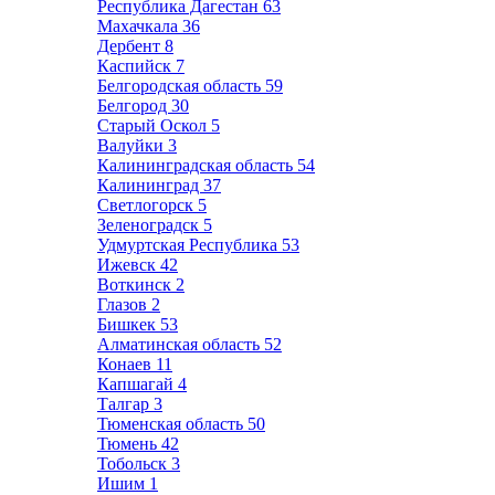
Республика Дагестан
63
Махачкала
36
Дербент
8
Каспийск
7
Белгородская область
59
Белгород
30
Старый Оскол
5
Валуйки
3
Калининградская область
54
Калининград
37
Светлогорск
5
Зеленоградск
5
Удмуртская Республика
53
Ижевск
42
Воткинск
2
Глазов
2
Бишкек
53
Алматинская область
52
Конаев
11
Капшагай
4
Талгар
3
Тюменская область
50
Тюмень
42
Тобольск
3
Ишим
1