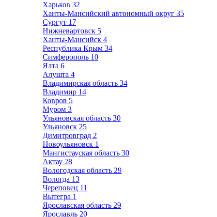
Харьков
32
Ханты-Мансийский автономный округ
35
Сургут
17
Нижневартовск
5
Ханты-Мансийск
4
Республика Крым
34
Симферополь
10
Ялта
6
Алушта
4
Владимирская область
34
Владимир
14
Ковров
5
Муром
3
Ульяновская область
30
Ульяновск
25
Димитровград
2
Новоульяновск
1
Мангистауская область
30
Актау
28
Вологодская область
29
Вологда
13
Череповец
11
Вытегра
1
Ярославская область
29
Ярославль
20