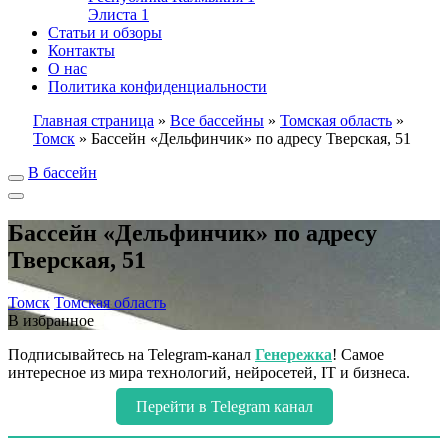
Элиста
1
Статьи и обзоры
Контакты
О нас
Политика конфиденциальности
Главная страница
»
Все бассейны
»
Томская область
»
Томск
»
Бассейн «Дельфинчик» по адресу Тверская, 51
В бассейн
Бассейн «Дельфинчик» по адресу
Тверская, 51
Томск
Томская область
В избранное
Подписывайтесь на Telegram-канал
Генережка
! Самое
интересное из мира технологий, нейросетей, IT и бизнеса.
Перейти в Telegram канал