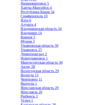
Нижневартовск
5
Ханты-Мансийск
4
Республика Крым
34
Симферополь
10
Ялта
6
Алушта
4
Владимирская область
34
Владимир
14
Ковров
5
Муром
3
Ульяновская область
30
Ульяновск
25
Димитровград
2
Новоульяновск
1
Мангистауская область
30
Актау
28
Вологодская область
29
Вологда
13
Череповец
11
Вытегра
1
Ярославская область
29
Ярославль
20
Рыбинск
3
Углич
1
Калужская область
28