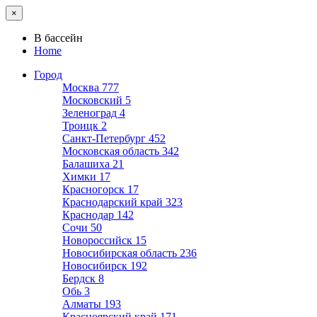
×
В бассейн
Home
Город
Москва
777
Московский
5
Зеленоград
4
Троицк
2
Санкт-Петербург
452
Московская область
342
Балашиха
21
Химки
17
Красногорск
17
Краснодарский край
323
Краснодар
142
Сочи
50
Новороссийск
15
Новосибирская область
236
Новосибирск
192
Бердск
8
Обь
3
Алматы
193
Красноярский край
171