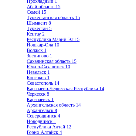
Прохладный
1
Абай область
15
Семей
15
Туркестанская область
15
Шымкент
8
Туркестан
5
Кентау
2
Республика Марий Эл
15
Йошкар-Ола
10
Волжск
1
Звенигово
1
Сахалинская область
15
Южно-Сахалинск
10
Невельск
1
Корсаков
1
Севастополь
14
Карачаево-Черкесская Республика
14
Черкесск
8
Карачаевск
1
Архангельская область
14
Архангельск
8
Северодвинск
4
Новодвинск
1
Республика Алтай
12
Горно-Алтайск
4