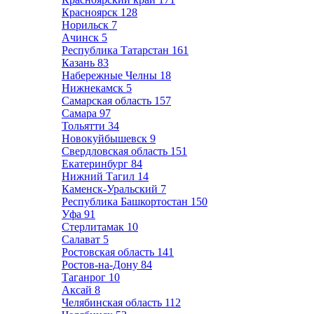
Красноярск
128
Норильск
7
Ачинск
5
Республика Татарстан
161
Казань
83
Набережные Челны
18
Нижнекамск
5
Самарская область
157
Самара
97
Тольятти
34
Новокуйбышевск
9
Свердловская область
151
Екатеринбург
84
Нижний Тагил
14
Каменск-Уральский
7
Республика Башкортостан
150
Уфа
91
Стерлитамак
10
Салават
5
Ростовская область
141
Ростов-на-Дону
84
Таганрог
10
Аксай
8
Челябинская область
112