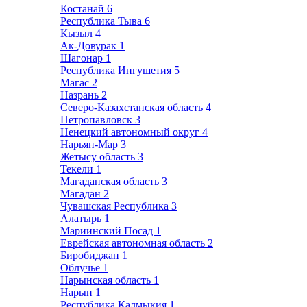
Костанай
6
Республика Тыва
6
Кызыл
4
Ак-Довурак
1
Шагонар
1
Республика Ингушетия
5
Магас
2
Назрань
2
Северо-Казахстанская область
4
Петропавловск
3
Ненецкий автономный округ
4
Нарьян-Мар
3
Жетысу область
3
Текели
1
Магаданская область
3
Магадан
2
Чувашская Республика
3
Алатырь
1
Мариинский Посад
1
Еврейская автономная область
2
Биробиджан
1
Облучье
1
Нарынская область
1
Нарын
1
Республика Калмыкия
1