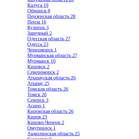
Калуга
19
Обнинск
8
Пензенская область
28
Пенза
16
Кузнецк
3
Заречный
2
Одесская область
27
Одесса
23
Черноморск
1
Мурманская область
27
Мурманск
10
Кировск
2
Североморск
2
Атырауская область
26
Атырау
25
Томская область
26
Томск
20
Северск
3
Асино
1
Кировская область
26
Киров
23
Кирово-Чепецк
2
Омутнинск
1
Акмолинская область
25