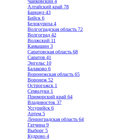
Чайковский
4
Алтайский край
78
Барнаул
43
Бийск
6
Белокуриха
4
Волгоградская область
72
Волгоград
42
Волжский
11
Камышин
3
Саратовская область
68
Саратов
41
Энгельс
10
Балаково
6
Воронежская область
65
Воронеж
52
Острогожск
1
Семилуки
1
Приморский край
64
Владивосток
37
Уссурийск
6
Артем
5
Ленинградская область
64
Гатчина
9
Выборг
5
Кудрово
4