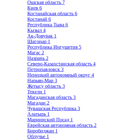
Ошская область
7
Киев
6
Костанайская область
6
Костанай
6
Республика Тыва
6
Кызыл
4
Ак-Довурак
1
Шагонар
1
Республика Ингушетия
5
Магас
2
Назрань
2
Северо-Казахстанская область
4
Петропавловск
3
Ненецкий автономный округ
4
Нарьян-Мар
3
Жетысу область
3
Текели
1
Магаданская область
3
Магадан
2
Чувашская Республика
3
Алатырь
1
Мариинский Посад
1
Еврейская автономная область
2
Биробиджан
1
Облучье
1