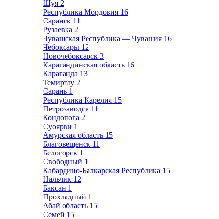
Шуя
2
Республика Мордовия
16
Саранск
11
Рузаевка
2
Чувашская Республика — Чувашия
16
Чебоксары
12
Новочебоксарск
3
Карагандинская область
16
Караганда
13
Темиртау
2
Сарань
1
Республика Карелия
15
Петрозаводск
11
Кондопога
2
Суоярви
1
Амурская область
15
Благовещенск
11
Белогорск
1
Свободный
1
Кабардино-Балкарская Республика
15
Нальчик
12
Баксан
1
Прохладный
1
Абай область
15
Семей
15