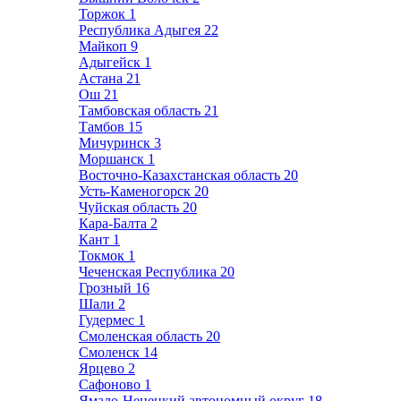
Торжок
1
Республика Адыгея
22
Майкоп
9
Адыгейск
1
Астана
21
Ош
21
Тамбовская область
21
Тамбов
15
Мичуринск
3
Моршанск
1
Восточно-Казахстанская область
20
Усть-Каменогорск
20
Чуйская область
20
Кара-Балта
2
Кант
1
Токмок
1
Чеченская Республика
20
Грозный
16
Шали
2
Гудермес
1
Смоленская область
20
Смоленск
14
Ярцево
2
Сафоново
1
Ямало-Ненецкий автономный округ
18