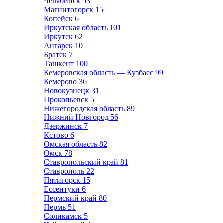
Челябинск
53
Магнитогорск
15
Копейск
6
Иркутская область
101
Иркутск
62
Ангарск
10
Братск
7
Ташкент
100
Кемеровская область — Кузбасс
99
Кемерово
36
Новокузнецк
31
Прокопьевск
5
Нижегородская область
89
Нижний Новгород
56
Дзержинск
7
Кстово
6
Омская область
82
Омск
78
Ставропольский край
81
Ставрополь
22
Пятигорск
15
Ессентуки
6
Пермский край
80
Пермь
51
Соликамск
5