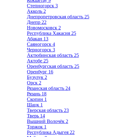
Кокшетау
9
Степногорск
3
Акколь
2
Днепропетровская область
25
Днепр
22
Новомосковск
2
Республика Хакасия
25
Абакан
13
Саяногорск
4
Черногорск
3
Актюбинская область
25
Актобе
25
Оренбургская область
25
Оренбург
16
Бузулук
2
Орск
2
Рязанская область
24
Рязань
18
Скопин
1
Шацк
1
Тверская область
23
Тверь
14
Вышний Волочёк
2
Торжок
1
Республика Адыгея
22