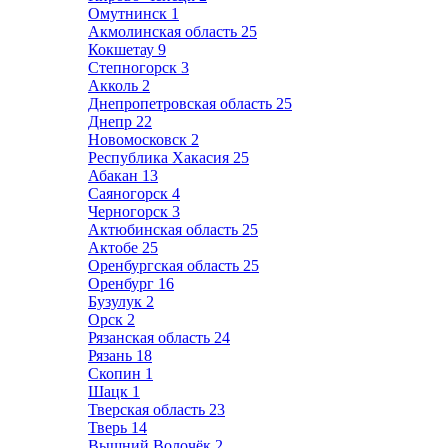
Омутнинск
1
Акмолинская область
25
Кокшетау
9
Степногорск
3
Акколь
2
Днепропетровская область
25
Днепр
22
Новомосковск
2
Республика Хакасия
25
Абакан
13
Саяногорск
4
Черногорск
3
Актюбинская область
25
Актобе
25
Оренбургская область
25
Оренбург
16
Бузулук
2
Орск
2
Рязанская область
24
Рязань
18
Скопин
1
Шацк
1
Тверская область
23
Тверь
14
Вышний Волочёк
2