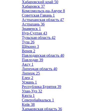
Хабаровский край
50
Хабаровск
37
Комсомольск-на-Амуре
8
Советская Гавань
1
Астраханская область
47
Астрахань
36
Знаменск
1
Нур-Султан
43
Тульская область
42
Тула
26
Щёкино
3
Венев
2
Павлодарская область
40
Павлодар
39
Аксу
1
Липецкая область
40
Липецк
25
Елец
2
Усмань
1
Республика Бурятия
39
Улан-Удэ
32
Кяхта
1
Северобайкальск
1
Київ
38
Харьковская область
36