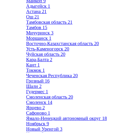
Майкоп
9
Адыгейск
1
Астана
21
Ош
21
Тамбовская область
21
Тамбов
15
Мичуринск
3
Моршанск
1
Восточно-Казахстанская область
20
Усть-Каменогорск
20
Чуйская область
20
Кара-Балта
2
Кант
1
Токмок
1
Чеченская Республика
20
Грозный
16
Шали
2
Гудермес
1
Смоленская область
20
Смоленск
14
Ярцево
2
Сафоново
1
Ямало-Ненецкий автономный округ
18
Ноябрьск
9
Новый Уренгой
3