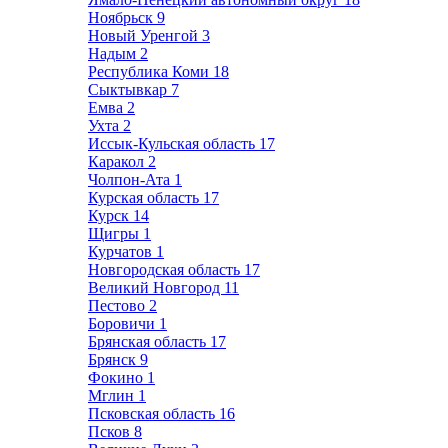
Ноябрьск
9
Новый Уренгой
3
Надым
2
Республика Коми
18
Сыктывкар
7
Емва
2
Ухта
2
Иссык-Кульская область
17
Каракол
2
Чолпон-Ата
1
Курская область
17
Курск
14
Щигры
1
Курчатов
1
Новгородская область
17
Великий Новгород
11
Пестово
2
Боровичи
1
Брянская область
17
Брянск
9
Фокино
1
Мглин
1
Псковская область
16
Псков
8