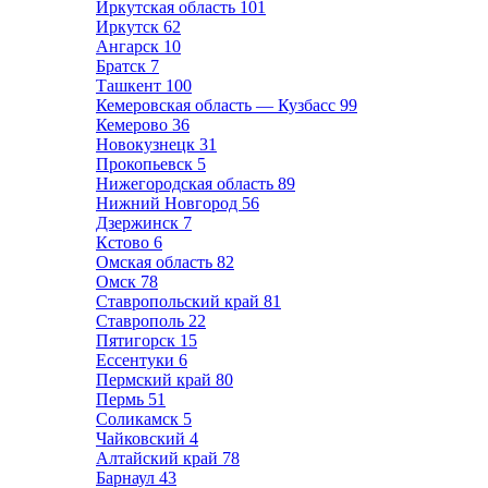
Иркутская область
101
Иркутск
62
Ангарск
10
Братск
7
Ташкент
100
Кемеровская область — Кузбасс
99
Кемерово
36
Новокузнецк
31
Прокопьевск
5
Нижегородская область
89
Нижний Новгород
56
Дзержинск
7
Кстово
6
Омская область
82
Омск
78
Ставропольский край
81
Ставрополь
22
Пятигорск
15
Ессентуки
6
Пермский край
80
Пермь
51
Соликамск
5
Чайковский
4
Алтайский край
78
Барнаул
43