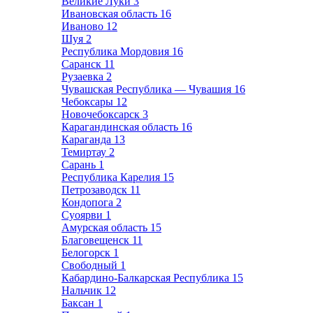
Великие Луки
3
Ивановская область
16
Иваново
12
Шуя
2
Республика Мордовия
16
Саранск
11
Рузаевка
2
Чувашская Республика — Чувашия
16
Чебоксары
12
Новочебоксарск
3
Карагандинская область
16
Караганда
13
Темиртау
2
Сарань
1
Республика Карелия
15
Петрозаводск
11
Кондопога
2
Суоярви
1
Амурская область
15
Благовещенск
11
Белогорск
1
Свободный
1
Кабардино-Балкарская Республика
15
Нальчик
12
Баксан
1