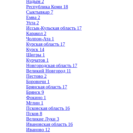
Надым
2
Республика Коми
18
Сыктывкар
7
Емва
2
Ухта
2
Иссык-Кульская область
17
Каракол
2
Чолпон-Ата
1
Курская область
17
Курск
14
Щигры
1
Курчатов
1
Новгородская область
17
Великий Новгород
11
Пестово
2
Боровичи
1
Брянская область
17
Брянск
9
Фокино
1
Мглин
1
Псковская область
16
Псков
8
Великие Луки
3
Ивановская область
16
Иваново
12