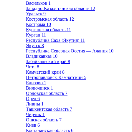
Васильков
1
Западно-Казахстанская область
12
Уральск
9
Костромская область
12
Кострома
10
Курганская область
11
Курган
11
Республика Саха (Якутия)
11
Якутск
8
Республика Северная Осетия — Алания
10
Владикавказ
10
Забайкальский край
8
Чита
8
Камчатский край
8
Петропавловск-Камчатский
5
Елизово
1
Вилючинск
1
Орловская область
7
Орел
6
Ливны
1
Ташкентская область
7
Чирчик
1
Ошская область
7
Киев
6
Костанайская область
6