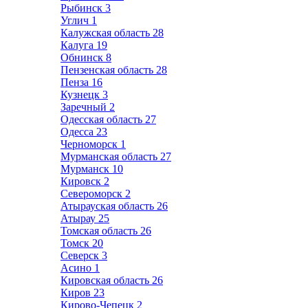
Рыбинск
3
Углич
1
Калужская область
28
Калуга
19
Обнинск
8
Пензенская область
28
Пенза
16
Кузнецк
3
Заречный
2
Одесская область
27
Одесса
23
Черноморск
1
Мурманская область
27
Мурманск
10
Кировск
2
Североморск
2
Атырауская область
26
Атырау
25
Томская область
26
Томск
20
Северск
3
Асино
1
Кировская область
26
Киров
23
Кирово-Чепецк
2