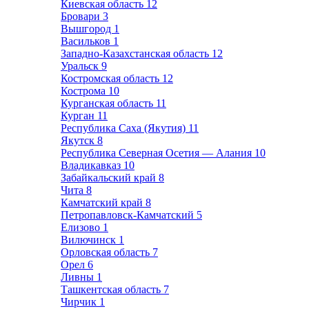
Киевская область
12
Бровари
3
Вышгород
1
Васильков
1
Западно-Казахстанская область
12
Уральск
9
Костромская область
12
Кострома
10
Курганская область
11
Курган
11
Республика Саха (Якутия)
11
Якутск
8
Республика Северная Осетия — Алания
10
Владикавказ
10
Забайкальский край
8
Чита
8
Камчатский край
8
Петропавловск-Камчатский
5
Елизово
1
Вилючинск
1
Орловская область
7
Орел
6
Ливны
1
Ташкентская область
7
Чирчик
1