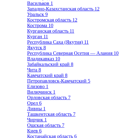
Васильков
1
Западно-Казахстанская область
12
Уральск
9
Костромская область
12
Кострома
10
Курганская область
11
Курган
11
Республика Саха (Якутия)
11
Якутск
8
Республика Северная Осетия — Алания
10
Владикавказ
10
Забайкальский край
8
Чита
8
Камчатский край
8
Петропавловск-Камчатский
5
Елизово
1
Вилючинск
1
Орловская область
7
Орел
6
Ливны
1
Ташкентская область
7
Чирчик
1
Ошская область
7
Киев
6
Костанайская область
6