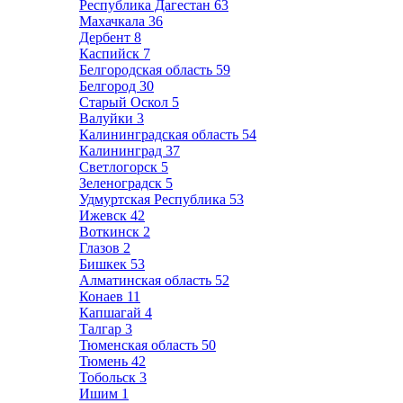
Республика Дагестан
63
Махачкала
36
Дербент
8
Каспийск
7
Белгородская область
59
Белгород
30
Старый Оскол
5
Валуйки
3
Калининградская область
54
Калининград
37
Светлогорск
5
Зеленоградск
5
Удмуртская Республика
53
Ижевск
42
Воткинск
2
Глазов
2
Бишкек
53
Алматинская область
52
Конаев
11
Капшагай
4
Талгар
3
Тюменская область
50
Тюмень
42
Тобольск
3
Ишим
1