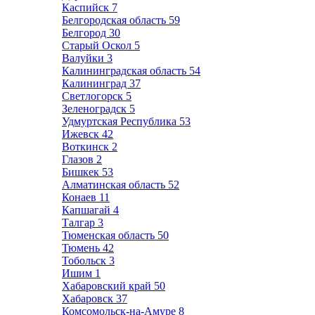
Каспийск
7
Белгородская область
59
Белгород
30
Старый Оскол
5
Валуйки
3
Калининградская область
54
Калининград
37
Светлогорск
5
Зеленоградск
5
Удмуртская Республика
53
Ижевск
42
Воткинск
2
Глазов
2
Бишкек
53
Алматинская область
52
Конаев
11
Капшагай
4
Талгар
3
Тюменская область
50
Тюмень
42
Тобольск
3
Ишим
1
Хабаровский край
50
Хабаровск
37
Комсомольск-на-Амуре
8