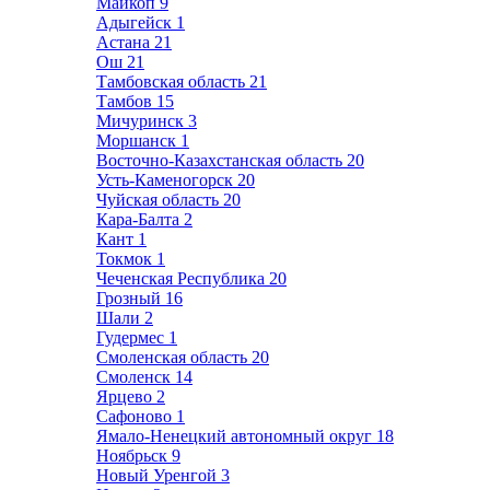
Майкоп
9
Адыгейск
1
Астана
21
Ош
21
Тамбовская область
21
Тамбов
15
Мичуринск
3
Моршанск
1
Восточно-Казахстанская область
20
Усть-Каменогорск
20
Чуйская область
20
Кара-Балта
2
Кант
1
Токмок
1
Чеченская Республика
20
Грозный
16
Шали
2
Гудермес
1
Смоленская область
20
Смоленск
14
Ярцево
2
Сафоново
1
Ямало-Ненецкий автономный округ
18
Ноябрьск
9
Новый Уренгой
3