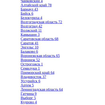
Чайковский
4
Алтайский край
78
Барнаул
43
Бийск
6
Белокуриха
4
Волгоградская область
72
Волгоград
42
Волжский
11
Камышин
3
Саратовская область
68
Саратов
41
Энгельс
10
Балаково
6
Воронежская область
65
Воронеж
52
Острогожск
1
Семилуки
1
Приморский край
64
Владивосток
37
Уссурийск
6
Артем
5
Ленинградская область
64
Гатчина
9
Выборг
5
Кудрово
4