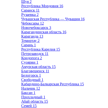
Шуя
2
Республика Мордовия
16
Саранск
11
Рузаевка
2
Чувашская Республика — Чувашия
16
Чебоксары
12
Новочебоксарск
3
Карагандинская область
16
Караганда
13
Темиртау
2
Сарань
1
Республика Карелия
15
Петрозаводск
11
Кондопога
2
Суоярви
1
Амурская область
15
Благовещенск
11
Белогорск
1
Свободный
1
Кабардино-Балкарская Республика
15
Нальчик
12
Баксан
1
Прохладный
1
Абай область
15
Семей
15