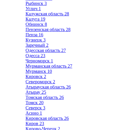
Рыбинск
3
Углич
1
Калужская область
28
Калуга
19
Обнинск
8
Пензенская область
28
Пенза
16
Кузнецк
3
Заречный
2
Одесская область
27
Одесса
23
Черноморск
1
Мурманская область
27
Мурманск
10
Кировск
2
Североморск
2
Атырауская область
26
Атырау
25
Томская область
26
Томск
20
Северск
3
Асино
1
Кировская область
26
Киров
23
Кирово-Чепецк
2