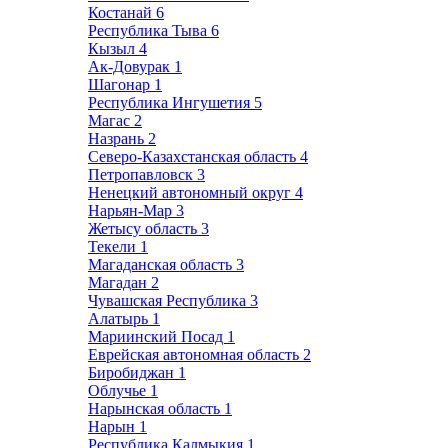
Костанай
6
Республика Тыва
6
Кызыл
4
Ак-Довурак
1
Шагонар
1
Республика Ингушетия
5
Магас
2
Назрань
2
Северо-Казахстанская область
4
Петропавловск
3
Ненецкий автономный округ
4
Нарьян-Мар
3
Жетысу область
3
Текели
1
Магаданская область
3
Магадан
2
Чувашская Республика
3
Алатырь
1
Мариинский Посад
1
Еврейская автономная область
2
Биробиджан
1
Облучье
1
Нарынская область
1
Нарын
1
Республика Калмыкия
1