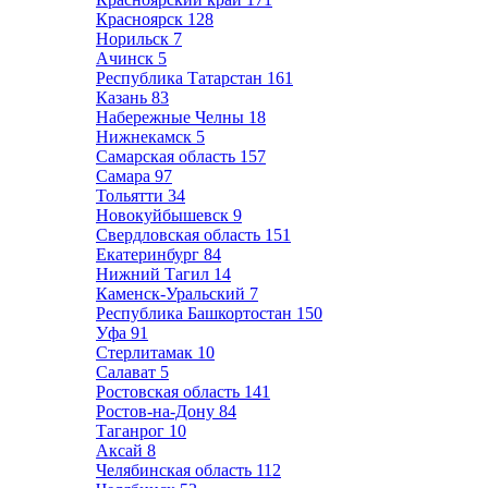
Красноярск
128
Норильск
7
Ачинск
5
Республика Татарстан
161
Казань
83
Набережные Челны
18
Нижнекамск
5
Самарская область
157
Самара
97
Тольятти
34
Новокуйбышевск
9
Свердловская область
151
Екатеринбург
84
Нижний Тагил
14
Каменск-Уральский
7
Республика Башкортостан
150
Уфа
91
Стерлитамак
10
Салават
5
Ростовская область
141
Ростов-на-Дону
84
Таганрог
10
Аксай
8
Челябинская область
112