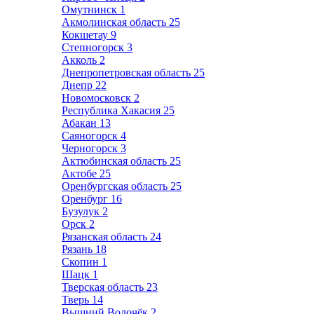
Омутнинск
1
Акмолинская область
25
Кокшетау
9
Степногорск
3
Акколь
2
Днепропетровская область
25
Днепр
22
Новомосковск
2
Республика Хакасия
25
Абакан
13
Саяногорск
4
Черногорск
3
Актюбинская область
25
Актобе
25
Оренбургская область
25
Оренбург
16
Бузулук
2
Орск
2
Рязанская область
24
Рязань
18
Скопин
1
Шацк
1
Тверская область
23
Тверь
14
Вышний Волочёк
2