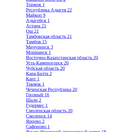
Торжок
1
Республика Адыгея
22
Майкоп
9
Адыгейск
1
Астана
21
Ош
21
Тамбовская область
21
Тамбов
15
Мичуринск
3
Моршанск
1
Восточно-Казахстанская область
20
Усть-Каменогорск
20
Чуйская область
20
Кара-Балта
2
Кант
1
Токмок
1
Чеченская Республика
20
Грозный
16
Шали
2
Гудермес
1
Смоленская область
20
Смоленск
14
Ярцево
2
Сафоново
1
Ямало-Ненецкий автономный округ
18