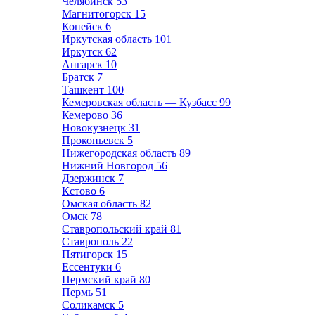
Челябинск
53
Магнитогорск
15
Копейск
6
Иркутская область
101
Иркутск
62
Ангарск
10
Братск
7
Ташкент
100
Кемеровская область — Кузбасс
99
Кемерово
36
Новокузнецк
31
Прокопьевск
5
Нижегородская область
89
Нижний Новгород
56
Дзержинск
7
Кстово
6
Омская область
82
Омск
78
Ставропольский край
81
Ставрополь
22
Пятигорск
15
Ессентуки
6
Пермский край
80
Пермь
51
Соликамск
5