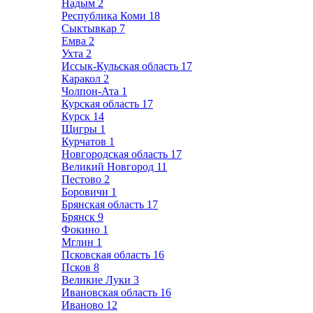
Надым
2
Республика Коми
18
Сыктывкар
7
Емва
2
Ухта
2
Иссык-Кульская область
17
Каракол
2
Чолпон-Ата
1
Курская область
17
Курск
14
Щигры
1
Курчатов
1
Новгородская область
17
Великий Новгород
11
Пестово
2
Боровичи
1
Брянская область
17
Брянск
9
Фокино
1
Мглин
1
Псковская область
16
Псков
8
Великие Луки
3
Ивановская область
16
Иваново
12