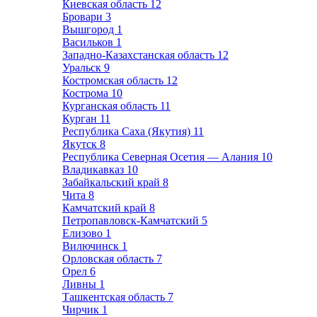
Киевская область
12
Бровари
3
Вышгород
1
Васильков
1
Западно-Казахстанская область
12
Уральск
9
Костромская область
12
Кострома
10
Курганская область
11
Курган
11
Республика Саха (Якутия)
11
Якутск
8
Республика Северная Осетия — Алания
10
Владикавказ
10
Забайкальский край
8
Чита
8
Камчатский край
8
Петропавловск-Камчатский
5
Елизово
1
Вилючинск
1
Орловская область
7
Орел
6
Ливны
1
Ташкентская область
7
Чирчик
1