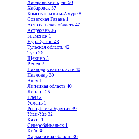
Хабаровский край
50
Хабаровск
37
Комсомольск-на-Амуре
8
Советская Гавань
1
Астраханская область
47
Астрахань
36
Знаменск
1
Нур-Султан
43
Тульская область
42
Тула
26
Щёкино
3
Венев
2
Павлодарская область
40
Павлодар
39
Аксу
1
Липецкая область
40
Липецк
25
Елец
2
Усмань
1
Республика Бурятия
39
Улан-Удэ
32
Кяхта
1
Северобайкальск
1
Київ
38
Харьковская область
36