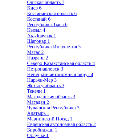
Ошская область
7
Киев
6
Костанайская область
6
Костанай
6
Республика Тыва
6
Кызыл
4
Ак-Довурак
1
Шагонар
1
Республика Ингушетия
5
Магас
2
Назрань
2
Северо-Казахстанская область
4
Петропавловск
3
Ненецкий автономный округ
4
Нарьян-Мар
3
Жетысу область
3
Текели
1
Магаданская область
3
Магадан
2
Чувашская Республика
3
Алатырь
1
Мариинский Посад
1
Еврейская автономная область
2
Биробиджан
1
Облучье
1