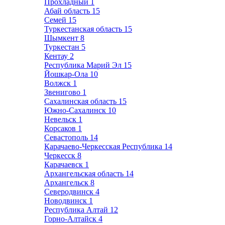
Прохладный
1
Абай область
15
Семей
15
Туркестанская область
15
Шымкент
8
Туркестан
5
Кентау
2
Республика Марий Эл
15
Йошкар-Ола
10
Волжск
1
Звенигово
1
Сахалинская область
15
Южно-Сахалинск
10
Невельск
1
Корсаков
1
Севастополь
14
Карачаево-Черкесская Республика
14
Черкесск
8
Карачаевск
1
Архангельская область
14
Архангельск
8
Северодвинск
4
Новодвинск
1
Республика Алтай
12
Горно-Алтайск
4