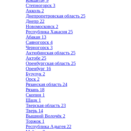
Кокшетау
9
Степногорск
3
Акколь
2
Днепропетровская область
25
Днепр
22
Новомосковск
2
Республика Хакасия
25
Абакан
13
Саяногорск
4
Черногорск
3
Актюбинская область
25
Актобе
25
Оренбургская область
25
Оренбург
16
Бузулук
2
Орск
2
Рязанская область
24
Рязань
18
Скопин
1
Шацк
1
Тверская область
23
Тверь
14
Вышний Волочёк
2
Торжок
1
Республика Адыгея
22