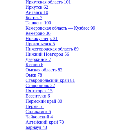
Иркутская область
101
Иркутск
62
Ангарск
10
Братск
7
Ташкент
100
Кемеровская область — Кузбасс
99
Кемерово
36
Новокузнецк
31
Прокопьевск
5
Нижегородская область
89
Нижний Новгород
56
Дзержинск
7
Кстово
6
Омская область
82
Омск
78
Ставропольский край
81
Ставрополь
22
Пятигорск
15
Ессентуки
6
Пермский край
80
Пермь
51
Соликамск
5
Чайковский
4
Алтайский край
78
Барнаул
43