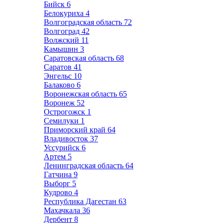
Бийск
6
Белокуриха
4
Волгоградская область
72
Волгоград
42
Волжский
11
Камышин
3
Саратовская область
68
Саратов
41
Энгельс
10
Балаково
6
Воронежская область
65
Воронеж
52
Острогожск
1
Семилуки
1
Приморский край
64
Владивосток
37
Уссурийск
6
Артем
5
Ленинградская область
64
Гатчина
9
Выборг
5
Кудрово
4
Республика Дагестан
63
Махачкала
36
Дербент
8