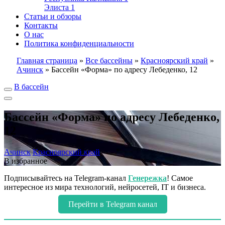
Элиста
1
Статьи и обзоры
Контакты
О нас
Политика конфиденциальности
Главная страница
»
Все бассейны
»
Красноярский край
»
Ачинск
»
Бассейн «Форма» по адресу Лебеденко, 12
В бассейн
Бассейн «Форма» по адресу Лебеденко,
12
Ачинск
Красноярский край
В избранное
Подписывайтесь на Telegram-канал
Генережка
! Самое
интересное из мира технологий, нейросетей, IT и бизнеса.
Перейти в Telegram канал