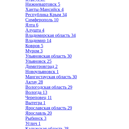
Нижневартовск
5
Ханты-Мансийск
4
Республика Крым
34
Симферополь
10
Ялта
6
Алушта
4
Владимирская область
34
Владимир
14
Ковров
5
Муром
3
Ульяновская область
30
Ульяновск
25
Димитровград
2
Новоульяновск
1
Мангистауская область
30
Актау
28
Вологодская область
29
Вологда
13
Череповец
11
Вытегра
1
Ярославская область
29
Ярославль
20
Рыбинск
3
Углич
1
Калужская область
28