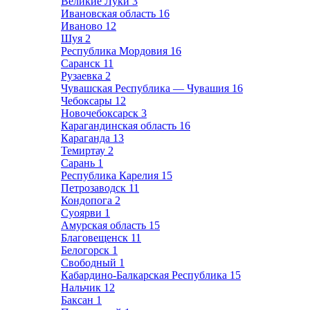
Великие Луки
3
Ивановская область
16
Иваново
12
Шуя
2
Республика Мордовия
16
Саранск
11
Рузаевка
2
Чувашская Республика — Чувашия
16
Чебоксары
12
Новочебоксарск
3
Карагандинская область
16
Караганда
13
Темиртау
2
Сарань
1
Республика Карелия
15
Петрозаводск
11
Кондопога
2
Суоярви
1
Амурская область
15
Благовещенск
11
Белогорск
1
Свободный
1
Кабардино-Балкарская Республика
15
Нальчик
12
Баксан
1