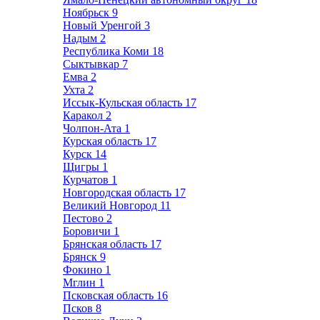
Ноябрьск
9
Новый Уренгой
3
Надым
2
Республика Коми
18
Сыктывкар
7
Емва
2
Ухта
2
Иссык-Кульская область
17
Каракол
2
Чолпон-Ата
1
Курская область
17
Курск
14
Щигры
1
Курчатов
1
Новгородская область
17
Великий Новгород
11
Пестово
2
Боровичи
1
Брянская область
17
Брянск
9
Фокино
1
Мглин
1
Псковская область
16
Псков
8