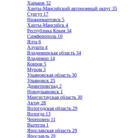
Харьков
32
Ханты-Мансийский автономный округ
35
Сургут
17
Нижневартовск
5
Ханты-Мансийск
4
Республика Крым
34
Симферополь
10
Ялта
6
Алушта
4
Владимирская область
34
Владимир
14
Ковров
5
Муром
3
Ульяновская область
30
Ульяновск
25
Димитровград
2
Новоульяновск
1
Мангистауская область
30
Актау
28
Вологодская область
29
Вологда
13
Череповец
11
Вытегра
1
Ярославская область
29
Ярославль
20