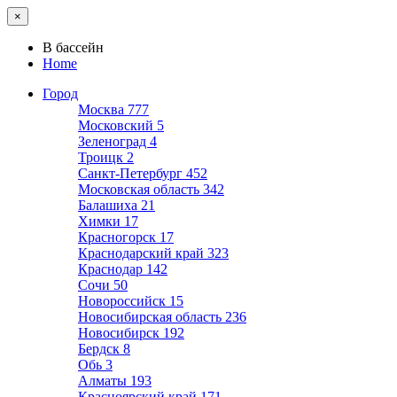
×
В бассейн
Home
Город
Москва
777
Московский
5
Зеленоград
4
Троицк
2
Санкт-Петербург
452
Московская область
342
Балашиха
21
Химки
17
Красногорск
17
Краснодарский край
323
Краснодар
142
Сочи
50
Новороссийск
15
Новосибирская область
236
Новосибирск
192
Бердск
8
Обь
3
Алматы
193
Красноярский край
171