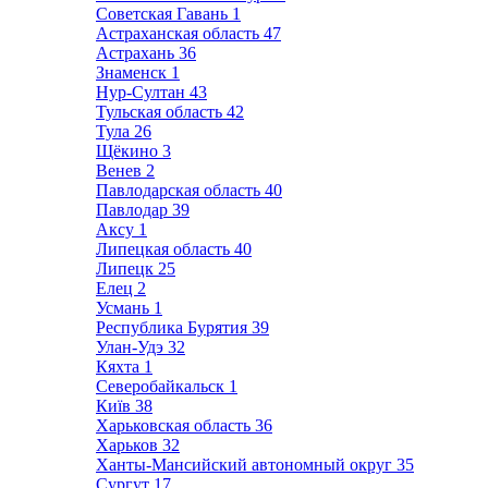
Советская Гавань
1
Астраханская область
47
Астрахань
36
Знаменск
1
Нур-Султан
43
Тульская область
42
Тула
26
Щёкино
3
Венев
2
Павлодарская область
40
Павлодар
39
Аксу
1
Липецкая область
40
Липецк
25
Елец
2
Усмань
1
Республика Бурятия
39
Улан-Удэ
32
Кяхта
1
Северобайкальск
1
Київ
38
Харьковская область
36
Харьков
32
Ханты-Мансийский автономный округ
35
Сургут
17