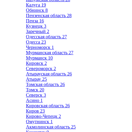
Калуга
19
Обнинск
8
Пензенская область
28
Пенза
16
Кузнецк
3
Заречный
2
Одесская область
27
Одесса
23
Черноморск
1
Мурманская область
27
Мурманск
10
Кировск
2
Североморск
2
Атырауская область
26
Атырау
25
Томская область
26
Томск
20
Северск
3
Асино
1
Кировская область
26
Киров
23
Кирово-Чепецк
2
Омутнинск
1
Акмолинская область
25