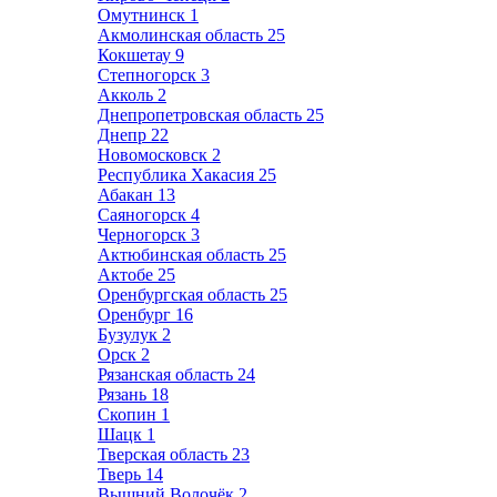
Омутнинск
1
Акмолинская область
25
Кокшетау
9
Степногорск
3
Акколь
2
Днепропетровская область
25
Днепр
22
Новомосковск
2
Республика Хакасия
25
Абакан
13
Саяногорск
4
Черногорск
3
Актюбинская область
25
Актобе
25
Оренбургская область
25
Оренбург
16
Бузулук
2
Орск
2
Рязанская область
24
Рязань
18
Скопин
1
Шацк
1
Тверская область
23
Тверь
14
Вышний Волочёк
2