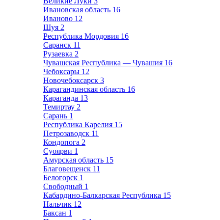
Великие Луки
3
Ивановская область
16
Иваново
12
Шуя
2
Республика Мордовия
16
Саранск
11
Рузаевка
2
Чувашская Республика — Чувашия
16
Чебоксары
12
Новочебоксарск
3
Карагандинская область
16
Караганда
13
Темиртау
2
Сарань
1
Республика Карелия
15
Петрозаводск
11
Кондопога
2
Суоярви
1
Амурская область
15
Благовещенск
11
Белогорск
1
Свободный
1
Кабардино-Балкарская Республика
15
Нальчик
12
Баксан
1