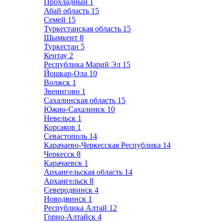
Прохладный
1
Абай область
15
Семей
15
Туркестанская область
15
Шымкент
8
Туркестан
5
Кентау
2
Республика Марий Эл
15
Йошкар-Ола
10
Волжск
1
Звенигово
1
Сахалинская область
15
Южно-Сахалинск
10
Невельск
1
Корсаков
1
Севастополь
14
Карачаево-Черкесская Республика
14
Черкесск
8
Карачаевск
1
Архангельская область
14
Архангельск
8
Северодвинск
4
Новодвинск
1
Республика Алтай
12
Горно-Алтайск
4