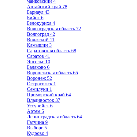
Чайковский
4
Алтайский край
78
Барнаул
43
Бийск
6
Белокуриха
4
Волгоградская область
72
Волгоград
42
Волжский
11
Камышин
3
Саратовская область
68
Саратов
41
Энгельс
10
Балаково
6
Воронежская область
65
Воронеж
52
Острогожск
1
Семилуки
1
Приморский край
64
Владивосток
37
Уссурийск
6
Артем
5
Ленинградская область
64
Гатчина
9
Выборг
5
Кудрово
4