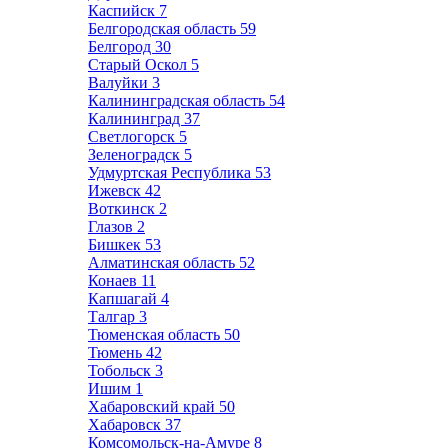
Каспийск
7
Белгородская область
59
Белгород
30
Старый Оскол
5
Валуйки
3
Калининградская область
54
Калининград
37
Светлогорск
5
Зеленоградск
5
Удмуртская Республика
53
Ижевск
42
Воткинск
2
Глазов
2
Бишкек
53
Алматинская область
52
Конаев
11
Капшагай
4
Талгар
3
Тюменская область
50
Тюмень
42
Тобольск
3
Ишим
1
Хабаровский край
50
Хабаровск
37
Комсомольск-на-Амуре
8