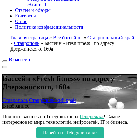
Элиста
1
Статьи и обзоры
Контакты
О нас
Политика конфиденциальности
Главная страница
»
Все бассейны
»
Ставропольский край
»
Ставрополь
»
Бассейн «Fresh fitness» по адресу
Дзержинского, 160а
В бассейн
Бассейн «Fresh fitness» по адресу
Дзержинского, 160а
Ставрополь
Ставропольский край
В избранное
Подписывайтесь на Telegram-канал
Генережка
! Самое
интересное из мира технологий, нейросетей, IT и бизнеса.
Перейти в Telegram канал