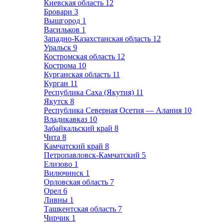
Киевская область
12
Бровари
3
Вышгород
1
Васильков
1
Западно-Казахстанская область
12
Уральск
9
Костромская область
12
Кострома
10
Курганская область
11
Курган
11
Республика Саха (Якутия)
11
Якутск
8
Республика Северная Осетия — Алания
10
Владикавказ
10
Забайкальский край
8
Чита
8
Камчатский край
8
Петропавловск-Камчатский
5
Елизово
1
Вилючинск
1
Орловская область
7
Орел
6
Ливны
1
Ташкентская область
7
Чирчик
1