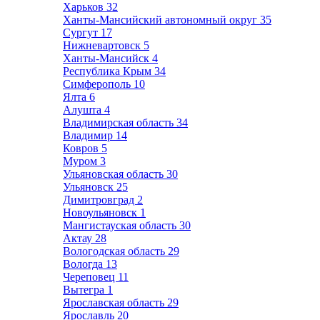
Харьков
32
Ханты-Мансийский автономный округ
35
Сургут
17
Нижневартовск
5
Ханты-Мансийск
4
Республика Крым
34
Симферополь
10
Ялта
6
Алушта
4
Владимирская область
34
Владимир
14
Ковров
5
Муром
3
Ульяновская область
30
Ульяновск
25
Димитровград
2
Новоульяновск
1
Мангистауская область
30
Актау
28
Вологодская область
29
Вологда
13
Череповец
11
Вытегра
1
Ярославская область
29
Ярославль
20