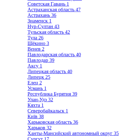
Советская Гавань
1
Астраханская область
47
Астрахань
36
Знаменск
1
Нур-Султан
43
Тульская область
42
Тула
26
Щёкино
3
Венев
2
Павлодарская область
40
Павлодар
39
Аксу
1
Липецкая область
40
Липецк
25
Елец
2
Усмань
1
Республика Бурятия
39
Улан-Удэ
32
Кяхта
1
Северобайкальск
1
Київ
38
Харьковская область
36
Харьков
32
Ханты-Мансийский автономный округ
35
Сургут
17