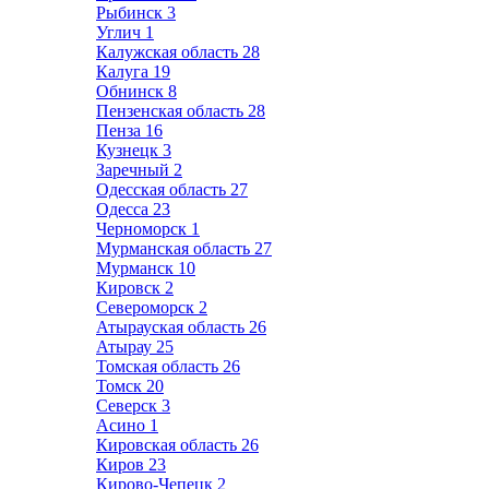
Рыбинск
3
Углич
1
Калужская область
28
Калуга
19
Обнинск
8
Пензенская область
28
Пенза
16
Кузнецк
3
Заречный
2
Одесская область
27
Одесса
23
Черноморск
1
Мурманская область
27
Мурманск
10
Кировск
2
Североморск
2
Атырауская область
26
Атырау
25
Томская область
26
Томск
20
Северск
3
Асино
1
Кировская область
26
Киров
23
Кирово-Чепецк
2