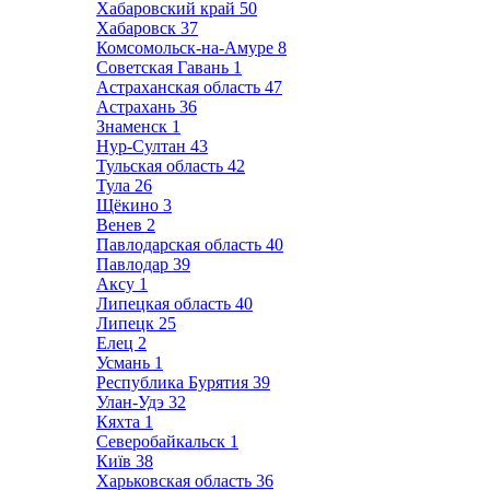
Хабаровский край
50
Хабаровск
37
Комсомольск-на-Амуре
8
Советская Гавань
1
Астраханская область
47
Астрахань
36
Знаменск
1
Нур-Султан
43
Тульская область
42
Тула
26
Щёкино
3
Венев
2
Павлодарская область
40
Павлодар
39
Аксу
1
Липецкая область
40
Липецк
25
Елец
2
Усмань
1
Республика Бурятия
39
Улан-Удэ
32
Кяхта
1
Северобайкальск
1
Київ
38
Харьковская область
36