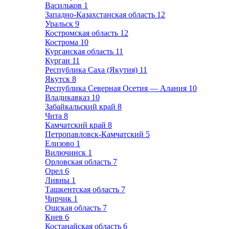
Васильков
1
Западно-Казахстанская область
12
Уральск
9
Костромская область
12
Кострома
10
Курганская область
11
Курган
11
Республика Саха (Якутия)
11
Якутск
8
Республика Северная Осетия — Алания
10
Владикавказ
10
Забайкальский край
8
Чита
8
Камчатский край
8
Петропавловск-Камчатский
5
Елизово
1
Вилючинск
1
Орловская область
7
Орел
6
Ливны
1
Ташкентская область
7
Чирчик
1
Ошская область
7
Киев
6
Костанайская область
6