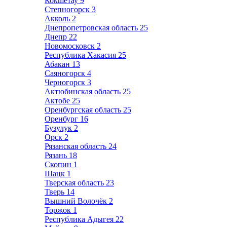
Кокшетау
9
Степногорск
3
Акколь
2
Днепропетровская область
25
Днепр
22
Новомосковск
2
Республика Хакасия
25
Абакан
13
Саяногорск
4
Черногорск
3
Актюбинская область
25
Актобе
25
Оренбургская область
25
Оренбург
16
Бузулук
2
Орск
2
Рязанская область
24
Рязань
18
Скопин
1
Шацк
1
Тверская область
23
Тверь
14
Вышний Волочёк
2
Торжок
1
Республика Адыгея
22