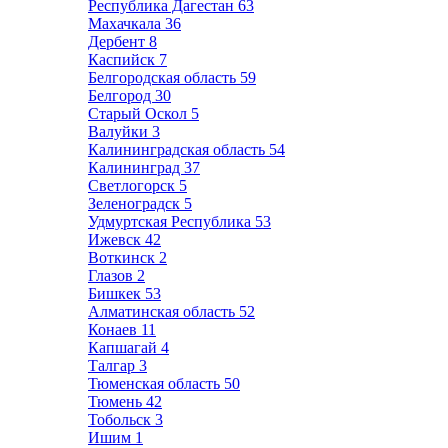
Республика Дагестан
63
Махачкала
36
Дербент
8
Каспийск
7
Белгородская область
59
Белгород
30
Старый Оскол
5
Валуйки
3
Калининградская область
54
Калининград
37
Светлогорск
5
Зеленоградск
5
Удмуртская Республика
53
Ижевск
42
Воткинск
2
Глазов
2
Бишкек
53
Алматинская область
52
Конаев
11
Капшагай
4
Талгар
3
Тюменская область
50
Тюмень
42
Тобольск
3
Ишим
1