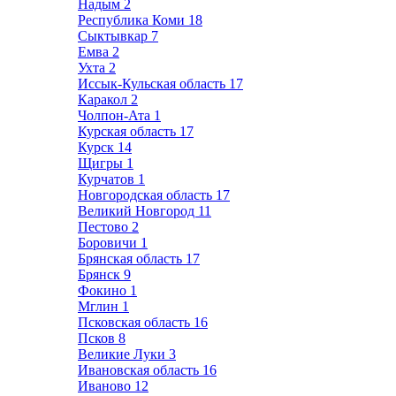
Надым
2
Республика Коми
18
Сыктывкар
7
Емва
2
Ухта
2
Иссык-Кульская область
17
Каракол
2
Чолпон-Ата
1
Курская область
17
Курск
14
Щигры
1
Курчатов
1
Новгородская область
17
Великий Новгород
11
Пестово
2
Боровичи
1
Брянская область
17
Брянск
9
Фокино
1
Мглин
1
Псковская область
16
Псков
8
Великие Луки
3
Ивановская область
16
Иваново
12