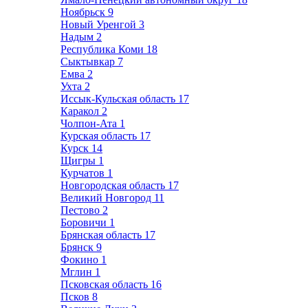
Ноябрьск
9
Новый Уренгой
3
Надым
2
Республика Коми
18
Сыктывкар
7
Емва
2
Ухта
2
Иссык-Кульская область
17
Каракол
2
Чолпон-Ата
1
Курская область
17
Курск
14
Щигры
1
Курчатов
1
Новгородская область
17
Великий Новгород
11
Пестово
2
Боровичи
1
Брянская область
17
Брянск
9
Фокино
1
Мглин
1
Псковская область
16
Псков
8