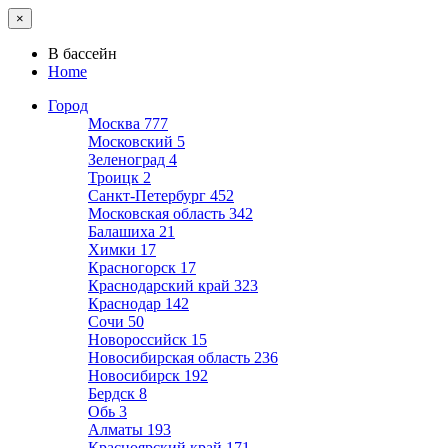
×
В бассейн
Home
Город
Москва
777
Московский
5
Зеленоград
4
Троицк
2
Санкт-Петербург
452
Московская область
342
Балашиха
21
Химки
17
Красногорск
17
Краснодарский край
323
Краснодар
142
Сочи
50
Новороссийск
15
Новосибирская область
236
Новосибирск
192
Бердск
8
Обь
3
Алматы
193
Красноярский край
171