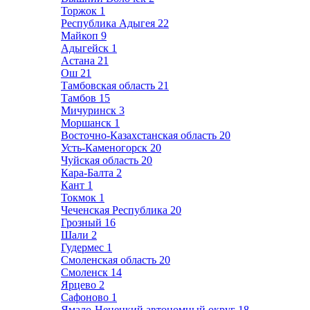
Торжок
1
Республика Адыгея
22
Майкоп
9
Адыгейск
1
Астана
21
Ош
21
Тамбовская область
21
Тамбов
15
Мичуринск
3
Моршанск
1
Восточно-Казахстанская область
20
Усть-Каменогорск
20
Чуйская область
20
Кара-Балта
2
Кант
1
Токмок
1
Чеченская Республика
20
Грозный
16
Шали
2
Гудермес
1
Смоленская область
20
Смоленск
14
Ярцево
2
Сафоново
1
Ямало-Ненецкий автономный округ
18