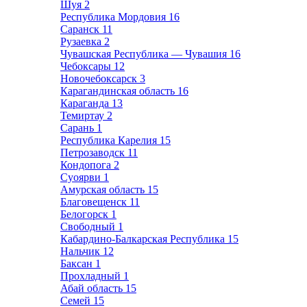
Шуя
2
Республика Мордовия
16
Саранск
11
Рузаевка
2
Чувашская Республика — Чувашия
16
Чебоксары
12
Новочебоксарск
3
Карагандинская область
16
Караганда
13
Темиртау
2
Сарань
1
Республика Карелия
15
Петрозаводск
11
Кондопога
2
Суоярви
1
Амурская область
15
Благовещенск
11
Белогорск
1
Свободный
1
Кабардино-Балкарская Республика
15
Нальчик
12
Баксан
1
Прохладный
1
Абай область
15
Семей
15