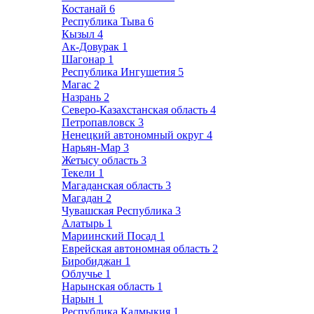
Костанай
6
Республика Тыва
6
Кызыл
4
Ак-Довурак
1
Шагонар
1
Республика Ингушетия
5
Магас
2
Назрань
2
Северо-Казахстанская область
4
Петропавловск
3
Ненецкий автономный округ
4
Нарьян-Мар
3
Жетысу область
3
Текели
1
Магаданская область
3
Магадан
2
Чувашская Республика
3
Алатырь
1
Мариинский Посад
1
Еврейская автономная область
2
Биробиджан
1
Облучье
1
Нарынская область
1
Нарын
1
Республика Калмыкия
1