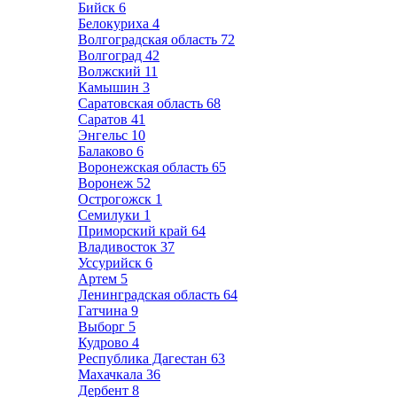
Бийск
6
Белокуриха
4
Волгоградская область
72
Волгоград
42
Волжский
11
Камышин
3
Саратовская область
68
Саратов
41
Энгельс
10
Балаково
6
Воронежская область
65
Воронеж
52
Острогожск
1
Семилуки
1
Приморский край
64
Владивосток
37
Уссурийск
6
Артем
5
Ленинградская область
64
Гатчина
9
Выборг
5
Кудрово
4
Республика Дагестан
63
Махачкала
36
Дербент
8