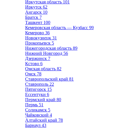
Иркутская область
101
Иркутск
62
Ангарск
10
Братск
7
Ташкент
100
Кемеровская область — Кузбасс
99
Кемерово
36
Новокузнецк
31
Прокопьевск
5
Нижегородская область
89
Нижний Новгород
56
Дзержинск
7
Кстово
6
Омская область
82
Омск
78
Ставропольский край
81
Ставрополь
22
Пятигорск
15
Ессентуки
6
Пермский край
80
Пермь
51
Соликамск
5
Чайковский
4
Алтайский край
78
Барнаул
43