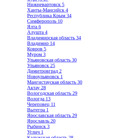
Нижневартовск
5
Ханты-Мансийск
4
Республика Крым
34
Симферополь
10
Ялта
6
Алушта
4
Владимирская область
34
Владимир
14
Ковров
5
Муром
3
Ульяновская область
30
Ульяновск
25
Димитровград
2
Новоульяновск
1
Мангистауская область
30
Актау
28
Вологодская область
29
Вологда
13
Череповец
11
Вытегра
1
Ярославская область
29
Ярославль
20
Рыбинск
3
Углич
1
Калужская область
28