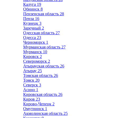
Калуга
19
Обнинск
8
Пензенская область
28
Пенза
16
Кузнецк
3
Заречный
2
Одесская область
27
Одесса
23
Черноморск
1
Мурманская область
27
Мурманск
10
Кировск
2
Североморск
2
Атырауская область
26
Атырау
25
Томская область
26
Томск
20
Северск
3
Асино
1
Кировская область
26
Киров
23
Кирово-Чепецк
2
Омутнинск
1
Акмолинская область
25