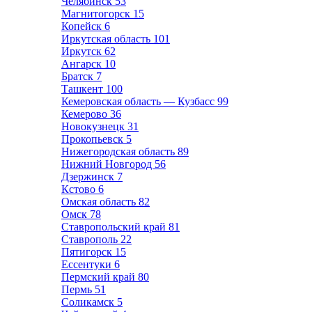
Челябинск
53
Магнитогорск
15
Копейск
6
Иркутская область
101
Иркутск
62
Ангарск
10
Братск
7
Ташкент
100
Кемеровская область — Кузбасс
99
Кемерово
36
Новокузнецк
31
Прокопьевск
5
Нижегородская область
89
Нижний Новгород
56
Дзержинск
7
Кстово
6
Омская область
82
Омск
78
Ставропольский край
81
Ставрополь
22
Пятигорск
15
Ессентуки
6
Пермский край
80
Пермь
51
Соликамск
5