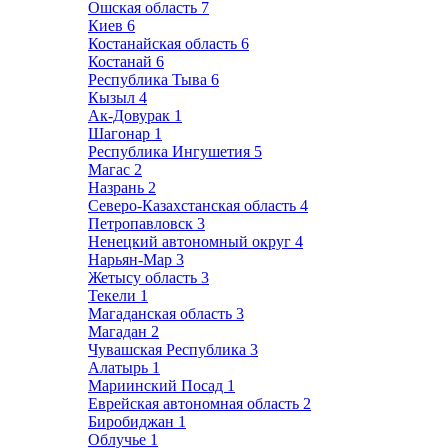
Ошская область
7
Киев
6
Костанайская область
6
Костанай
6
Республика Тыва
6
Кызыл
4
Ак-Довурак
1
Шагонар
1
Республика Ингушетия
5
Магас
2
Назрань
2
Северо-Казахстанская область
4
Петропавловск
3
Ненецкий автономный округ
4
Нарьян-Мар
3
Жетысу область
3
Текели
1
Магаданская область
3
Магадан
2
Чувашская Республика
3
Алатырь
1
Мариинский Посад
1
Еврейская автономная область
2
Биробиджан
1
Облучье
1