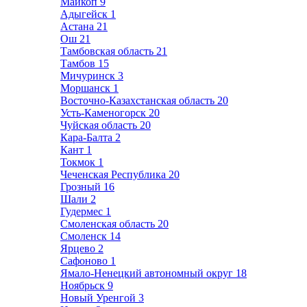
Майкоп
9
Адыгейск
1
Астана
21
Ош
21
Тамбовская область
21
Тамбов
15
Мичуринск
3
Моршанск
1
Восточно-Казахстанская область
20
Усть-Каменогорск
20
Чуйская область
20
Кара-Балта
2
Кант
1
Токмок
1
Чеченская Республика
20
Грозный
16
Шали
2
Гудермес
1
Смоленская область
20
Смоленск
14
Ярцево
2
Сафоново
1
Ямало-Ненецкий автономный округ
18
Ноябрьск
9
Новый Уренгой
3