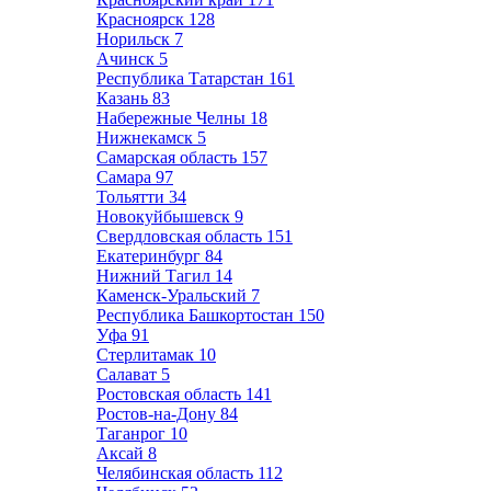
Красноярск
128
Норильск
7
Ачинск
5
Республика Татарстан
161
Казань
83
Набережные Челны
18
Нижнекамск
5
Самарская область
157
Самара
97
Тольятти
34
Новокуйбышевск
9
Свердловская область
151
Екатеринбург
84
Нижний Тагил
14
Каменск-Уральский
7
Республика Башкортостан
150
Уфа
91
Стерлитамак
10
Салават
5
Ростовская область
141
Ростов-на-Дону
84
Таганрог
10
Аксай
8
Челябинская область
112