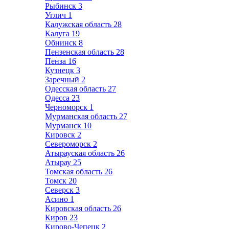
Рыбинск
3
Углич
1
Калужская область
28
Калуга
19
Обнинск
8
Пензенская область
28
Пенза
16
Кузнецк
3
Заречный
2
Одесская область
27
Одесса
23
Черноморск
1
Мурманская область
27
Мурманск
10
Кировск
2
Североморск
2
Атырауская область
26
Атырау
25
Томская область
26
Томск
20
Северск
3
Асино
1
Кировская область
26
Киров
23
Кирово-Чепецк
2