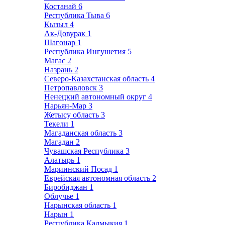
Костанай
6
Республика Тыва
6
Кызыл
4
Ак-Довурак
1
Шагонар
1
Республика Ингушетия
5
Магас
2
Назрань
2
Северо-Казахстанская область
4
Петропавловск
3
Ненецкий автономный округ
4
Нарьян-Мар
3
Жетысу область
3
Текели
1
Магаданская область
3
Магадан
2
Чувашская Республика
3
Алатырь
1
Мариинский Посад
1
Еврейская автономная область
2
Биробиджан
1
Облучье
1
Нарынская область
1
Нарын
1
Республика Калмыкия
1