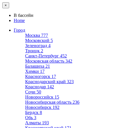
×
В бассейн
Home
Город
Москва
777
Московский
5
Зеленоград
4
Троицк
2
Санкт-Петербург
452
Московская область
342
Балашиха
21
Химки
17
Красногорск
17
Краснодарский край
323
Краснодар
142
Сочи
50
Новороссийск
15
Новосибирская область
236
Новосибирск
192
Бердск
8
Обь
3
Алматы
193
Красноярский край
171