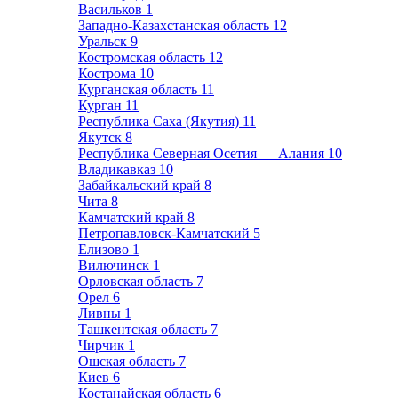
Васильков
1
Западно-Казахстанская область
12
Уральск
9
Костромская область
12
Кострома
10
Курганская область
11
Курган
11
Республика Саха (Якутия)
11
Якутск
8
Республика Северная Осетия — Алания
10
Владикавказ
10
Забайкальский край
8
Чита
8
Камчатский край
8
Петропавловск-Камчатский
5
Елизово
1
Вилючинск
1
Орловская область
7
Орел
6
Ливны
1
Ташкентская область
7
Чирчик
1
Ошская область
7
Киев
6
Костанайская область
6