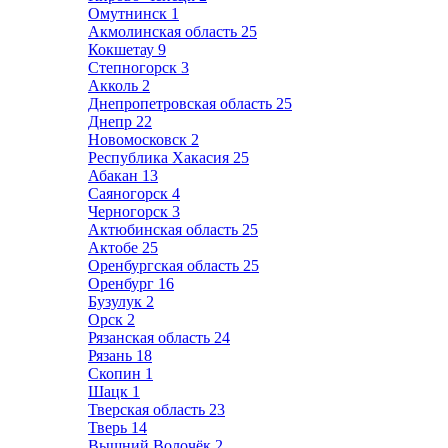
Омутнинск
1
Акмолинская область
25
Кокшетау
9
Степногорск
3
Акколь
2
Днепропетровская область
25
Днепр
22
Новомосковск
2
Республика Хакасия
25
Абакан
13
Саяногорск
4
Черногорск
3
Актюбинская область
25
Актобе
25
Оренбургская область
25
Оренбург
16
Бузулук
2
Орск
2
Рязанская область
24
Рязань
18
Скопин
1
Шацк
1
Тверская область
23
Тверь
14
Вышний Волочёк
2