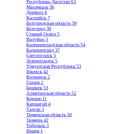
Республика Дагестан
63
Махачкала
36
Дербент
8
Каспийск
7
Белгородская область
59
Белгород
30
Старый Оскол
5
Валуйки
3
Калининградская область
54
Калининград
37
Светлогорск
5
Зеленоградск
5
Удмуртская Республика
53
Ижевск
42
Воткинск
2
Глазов
2
Бишкек
53
Алматинская область
52
Конаев
11
Капшагай
4
Талгар
3
Тюменская область
50
Тюмень
42
Тобольск
3
Ишим
1