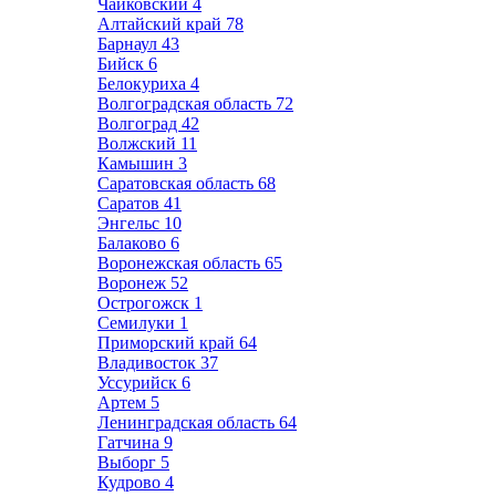
Чайковский
4
Алтайский край
78
Барнаул
43
Бийск
6
Белокуриха
4
Волгоградская область
72
Волгоград
42
Волжский
11
Камышин
3
Саратовская область
68
Саратов
41
Энгельс
10
Балаково
6
Воронежская область
65
Воронеж
52
Острогожск
1
Семилуки
1
Приморский край
64
Владивосток
37
Уссурийск
6
Артем
5
Ленинградская область
64
Гатчина
9
Выборг
5
Кудрово
4