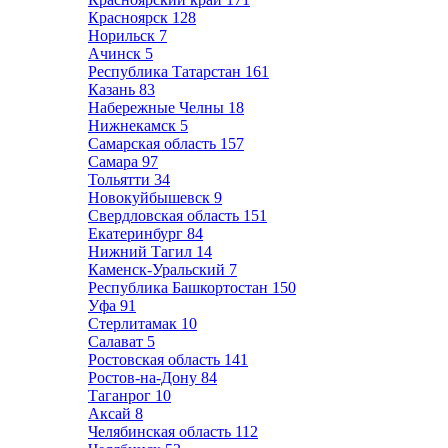
Красноярск
128
Норильск
7
Ачинск
5
Республика Татарстан
161
Казань
83
Набережные Челны
18
Нижнекамск
5
Самарская область
157
Самара
97
Тольятти
34
Новокуйбышевск
9
Свердловская область
151
Екатеринбург
84
Нижний Тагил
14
Каменск-Уральский
7
Республика Башкортостан
150
Уфа
91
Стерлитамак
10
Салават
5
Ростовская область
141
Ростов-на-Дону
84
Таганрог
10
Аксай
8
Челябинская область
112