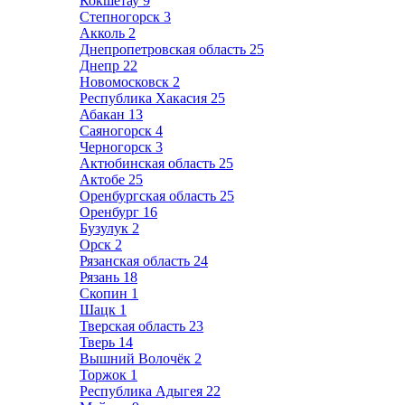
Кокшетау
9
Степногорск
3
Акколь
2
Днепропетровская область
25
Днепр
22
Новомосковск
2
Республика Хакасия
25
Абакан
13
Саяногорск
4
Черногорск
3
Актюбинская область
25
Актобе
25
Оренбургская область
25
Оренбург
16
Бузулук
2
Орск
2
Рязанская область
24
Рязань
18
Скопин
1
Шацк
1
Тверская область
23
Тверь
14
Вышний Волочёк
2
Торжок
1
Республика Адыгея
22