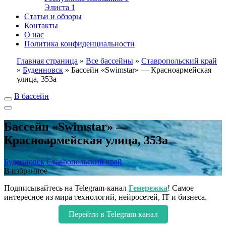
Элиста
1
Статьи и обзоры
Контакты
О нас
Политика конфиденциальности
Главная страница
»
Все бассейны
»
Ставропольский край
»
Буденновск
»
Бассейн «Swimstar» — Красноармейская
улица, 353а
В бассейн
Бассейн «Swimstar» —
Красноармейская улица, 353а
Буденновск
Ставропольский край
В избранное
Подписывайтесь на Telegram-канал
Генережка
! Самое
интересное из мира технологий, нейросетей, IT и бизнеса.
Перейти в Telegram канал