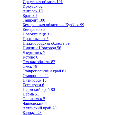
Иркутская область
101
Иркутск
62
Ангарск
10
Братск
7
Ташкент
100
Кемеровская область — Кузбасс
99
Кемерово
36
Новокузнецк
31
Прокопьевск
5
Нижегородская область
89
Нижний Новгород
56
Дзержинск
7
Кстово
6
Омская область
82
Омск
78
Ставропольский край
81
Ставрополь
22
Пятигорск
15
Ессентуки
6
Пермский край
80
Пермь
51
Соликамск
5
Чайковский
4
Алтайский край
78
Барнаул
43