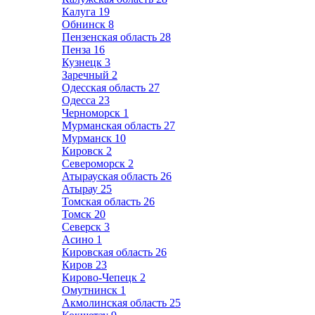
Калуга
19
Обнинск
8
Пензенская область
28
Пенза
16
Кузнецк
3
Заречный
2
Одесская область
27
Одесса
23
Черноморск
1
Мурманская область
27
Мурманск
10
Кировск
2
Североморск
2
Атырауская область
26
Атырау
25
Томская область
26
Томск
20
Северск
3
Асино
1
Кировская область
26
Киров
23
Кирово-Чепецк
2
Омутнинск
1
Акмолинская область
25