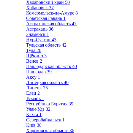
Хабаровский край
50
Хабаровск
37
Комсомольск-на-Амуре
8
Советская Гавань
1
Астраханская область
47
Астрахань
36
Знаменск
1
Нур-Султан
43
Тульская область
42
Тула
26
Щёкино
3
Венев
2
Павлодарская область
40
Павлодар
39
Аксу
1
Липецкая область
40
Липецк
25
Елец
2
Усмань
1
Республика Бурятия
39
Улан-Удэ
32
Кяхта
1
Северобайкальск
1
Київ
38
Харьковская область
36