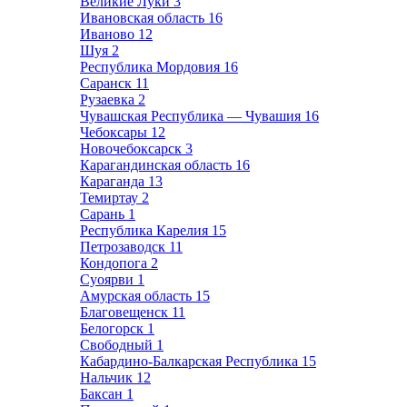
Великие Луки
3
Ивановская область
16
Иваново
12
Шуя
2
Республика Мордовия
16
Саранск
11
Рузаевка
2
Чувашская Республика — Чувашия
16
Чебоксары
12
Новочебоксарск
3
Карагандинская область
16
Караганда
13
Темиртау
2
Сарань
1
Республика Карелия
15
Петрозаводск
11
Кондопога
2
Суоярви
1
Амурская область
15
Благовещенск
11
Белогорск
1
Свободный
1
Кабардино-Балкарская Республика
15
Нальчик
12
Баксан
1