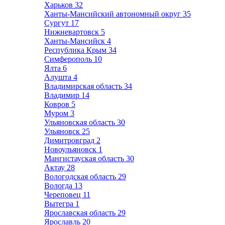
Харьков
32
Ханты-Мансийский автономный округ
35
Сургут
17
Нижневартовск
5
Ханты-Мансийск
4
Республика Крым
34
Симферополь
10
Ялта
6
Алушта
4
Владимирская область
34
Владимир
14
Ковров
5
Муром
3
Ульяновская область
30
Ульяновск
25
Димитровград
2
Новоульяновск
1
Мангистауская область
30
Актау
28
Вологодская область
29
Вологда
13
Череповец
11
Вытегра
1
Ярославская область
29
Ярославль
20