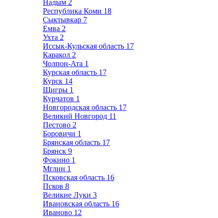
Надым
2
Республика Коми
18
Сыктывкар
7
Емва
2
Ухта
2
Иссык-Кульская область
17
Каракол
2
Чолпон-Ата
1
Курская область
17
Курск
14
Щигры
1
Курчатов
1
Новгородская область
17
Великий Новгород
11
Пестово
2
Боровичи
1
Брянская область
17
Брянск
9
Фокино
1
Мглин
1
Псковская область
16
Псков
8
Великие Луки
3
Ивановская область
16
Иваново
12