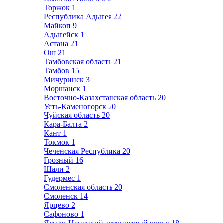
Торжок
1
Республика Адыгея
22
Майкоп
9
Адыгейск
1
Астана
21
Ош
21
Тамбовская область
21
Тамбов
15
Мичуринск
3
Моршанск
1
Восточно-Казахстанская область
20
Усть-Каменогорск
20
Чуйская область
20
Кара-Балта
2
Кант
1
Токмок
1
Чеченская Республика
20
Грозный
16
Шали
2
Гудермес
1
Смоленская область
20
Смоленск
14
Ярцево
2
Сафоново
1
Ямало-Ненецкий автономный округ
18