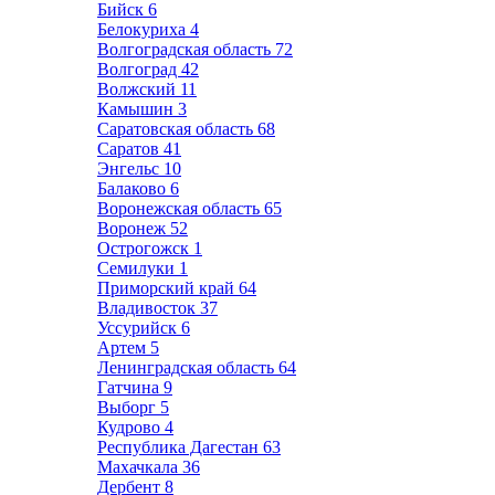
Бийск
6
Белокуриха
4
Волгоградская область
72
Волгоград
42
Волжский
11
Камышин
3
Саратовская область
68
Саратов
41
Энгельс
10
Балаково
6
Воронежская область
65
Воронеж
52
Острогожск
1
Семилуки
1
Приморский край
64
Владивосток
37
Уссурийск
6
Артем
5
Ленинградская область
64
Гатчина
9
Выборг
5
Кудрово
4
Республика Дагестан
63
Махачкала
36
Дербент
8