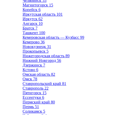
Челябинск
53
Магнитогорск
15
Копейск
6
Иркутская область
101
Иркутск
62
Ангарск
10
Братск
7
Ташкент
100
Кемеровская область — Кузбасс
99
Кемерово
36
Новокузнецк
31
Прокопьевск
5
Нижегородская область
89
Нижний Новгород
56
Дзержинск
7
Кстово
6
Омская область
82
Омск
78
Ставропольский край
81
Ставрополь
22
Пятигорск
15
Ессентуки
6
Пермский край
80
Пермь
51
Соликамск
5