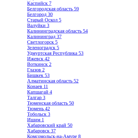
Каспийск
7
Белгородская область
59
Белгород
30
Старый Оскол
5
Валуйки
3
Калининградская область
54
Калининград
37
Светлогорск
5
Зеленоградск
5
Удмуртская Республика
53
Ижевск
42
Воткинск
2
Глазов
2
Бишкек
53
Алматинская область
52
Конаев
11
Капшагай
4
Талгар
3
Тюменская область
50
Тюмень
42
Тобольск
3
Ишим
1
Хабаровский край
50
Хабаровск
37
Комсомольск-на-Амуре
8