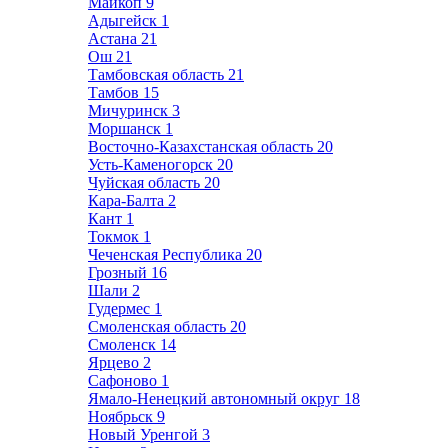
Майкоп
9
Адыгейск
1
Астана
21
Ош
21
Тамбовская область
21
Тамбов
15
Мичуринск
3
Моршанск
1
Восточно-Казахстанская область
20
Усть-Каменогорск
20
Чуйская область
20
Кара-Балта
2
Кант
1
Токмок
1
Чеченская Республика
20
Грозный
16
Шали
2
Гудермес
1
Смоленская область
20
Смоленск
14
Ярцево
2
Сафоново
1
Ямало-Ненецкий автономный округ
18
Ноябрьск
9
Новый Уренгой
3