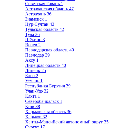
Советская Гавань
1
Астраханская область
47
Астрахань
36
Знаменск
1
Нур-Султан
43
Тульская область
42
Тула
26
Щёкино
3
Венев
2
Павлодарская область
40
Павлодар
39
Аксу
1
Липецкая область
40
Липецк
25
Елец
2
Усмань
1
Республика Бурятия
39
Улан-Удэ
32
Кяхта
1
Северобайкальск
1
Київ
38
Харьковская область
36
Харьков
32
Ханты-Мансийский автономный округ
35
Сургут
17