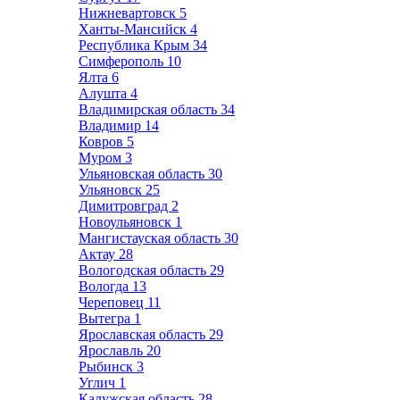
Нижневартовск
5
Ханты-Мансийск
4
Республика Крым
34
Симферополь
10
Ялта
6
Алушта
4
Владимирская область
34
Владимир
14
Ковров
5
Муром
3
Ульяновская область
30
Ульяновск
25
Димитровград
2
Новоульяновск
1
Мангистауская область
30
Актау
28
Вологодская область
29
Вологда
13
Череповец
11
Вытегра
1
Ярославская область
29
Ярославль
20
Рыбинск
3
Углич
1
Калужская область
28