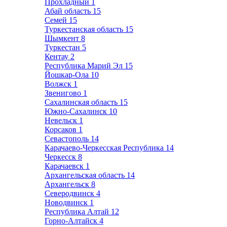
Прохладный
1
Абай область
15
Семей
15
Туркестанская область
15
Шымкент
8
Туркестан
5
Кентау
2
Республика Марий Эл
15
Йошкар-Ола
10
Волжск
1
Звенигово
1
Сахалинская область
15
Южно-Сахалинск
10
Невельск
1
Корсаков
1
Севастополь
14
Карачаево-Черкесская Республика
14
Черкесск
8
Карачаевск
1
Архангельская область
14
Архангельск
8
Северодвинск
4
Новодвинск
1
Республика Алтай
12
Горно-Алтайск
4