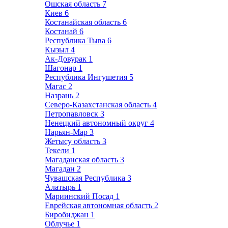
Ошская область
7
Киев
6
Костанайская область
6
Костанай
6
Республика Тыва
6
Кызыл
4
Ак-Довурак
1
Шагонар
1
Республика Ингушетия
5
Магас
2
Назрань
2
Северо-Казахстанская область
4
Петропавловск
3
Ненецкий автономный округ
4
Нарьян-Мар
3
Жетысу область
3
Текели
1
Магаданская область
3
Магадан
2
Чувашская Республика
3
Алатырь
1
Мариинский Посад
1
Еврейская автономная область
2
Биробиджан
1
Облучье
1