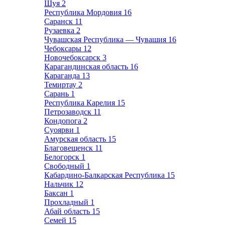
Шуя
2
Республика Мордовия
16
Саранск
11
Рузаевка
2
Чувашская Республика — Чувашия
16
Чебоксары
12
Новочебоксарск
3
Карагандинская область
16
Караганда
13
Темиртау
2
Сарань
1
Республика Карелия
15
Петрозаводск
11
Кондопога
2
Суоярви
1
Амурская область
15
Благовещенск
11
Белогорск
1
Свободный
1
Кабардино-Балкарская Республика
15
Нальчик
12
Баксан
1
Прохладный
1
Абай область
15
Семей
15