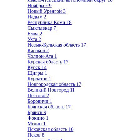
Ноябрьск
9
Новый Уренгой
3
Надым
2
Республика Коми
18
Сыктывкар
7
Емва
2
Ухта
2
Иссык-Кульская область
17
Каракол
2
Чолпон-Ата
1
Курская область
17
Курск
14
Щигры
1
Курчатов
1
Новгородская область
17
Великий Новгород
11
Пестово
2
Боровичи
1
Брянская область
17
Брянск
9
Фокино
1
Мглин
1
Псковская область
16
Псков
8