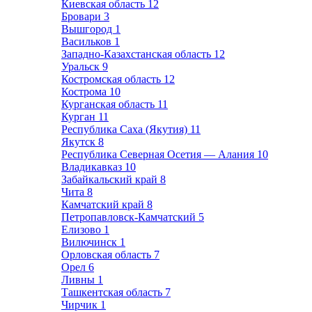
Киевская область
12
Бровари
3
Вышгород
1
Васильков
1
Западно-Казахстанская область
12
Уральск
9
Костромская область
12
Кострома
10
Курганская область
11
Курган
11
Республика Саха (Якутия)
11
Якутск
8
Республика Северная Осетия — Алания
10
Владикавказ
10
Забайкальский край
8
Чита
8
Камчатский край
8
Петропавловск-Камчатский
5
Елизово
1
Вилючинск
1
Орловская область
7
Орел
6
Ливны
1
Ташкентская область
7
Чирчик
1