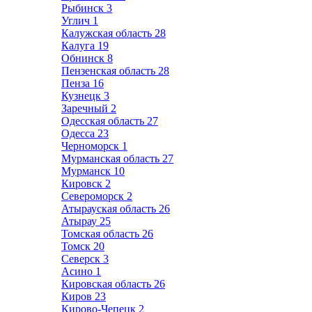
Рыбинск
3
Углич
1
Калужская область
28
Калуга
19
Обнинск
8
Пензенская область
28
Пенза
16
Кузнецк
3
Заречный
2
Одесская область
27
Одесса
23
Черноморск
1
Мурманская область
27
Мурманск
10
Кировск
2
Североморск
2
Атырауская область
26
Атырау
25
Томская область
26
Томск
20
Северск
3
Асино
1
Кировская область
26
Киров
23
Кирово-Чепецк
2