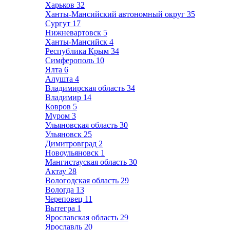
Харьков
32
Ханты-Мансийский автономный округ
35
Сургут
17
Нижневартовск
5
Ханты-Мансийск
4
Республика Крым
34
Симферополь
10
Ялта
6
Алушта
4
Владимирская область
34
Владимир
14
Ковров
5
Муром
3
Ульяновская область
30
Ульяновск
25
Димитровград
2
Новоульяновск
1
Мангистауская область
30
Актау
28
Вологодская область
29
Вологда
13
Череповец
11
Вытегра
1
Ярославская область
29
Ярославль
20