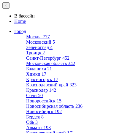
×
В бассейн
Home
Город
Москва
777
Московский
5
Зеленоград
4
Троицк
2
Санкт-Петербург
452
Московская область
342
Балашиха
21
Химки
17
Красногорск
17
Краснодарский край
323
Краснодар
142
Сочи
50
Новороссийск
15
Новосибирская область
236
Новосибирск
192
Бердск
8
Обь
3
Алматы
193
Красноярский край
171