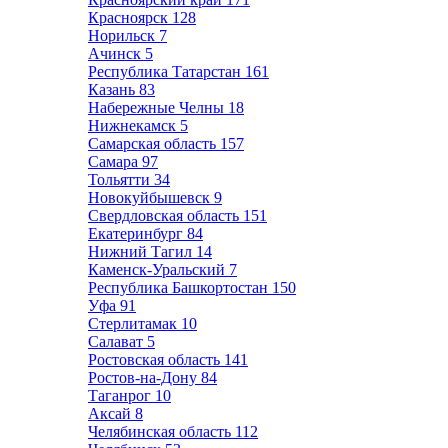
Красноярск
128
Норильск
7
Ачинск
5
Республика Татарстан
161
Казань
83
Набережные Челны
18
Нижнекамск
5
Самарская область
157
Самара
97
Тольятти
34
Новокуйбышевск
9
Свердловская область
151
Екатеринбург
84
Нижний Тагил
14
Каменск-Уральский
7
Республика Башкортостан
150
Уфа
91
Стерлитамак
10
Салават
5
Ростовская область
141
Ростов-на-Дону
84
Таганрог
10
Аксай
8
Челябинская область
112