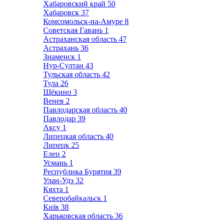
Хабаровский край
50
Хабаровск
37
Комсомольск-на-Амуре
8
Советская Гавань
1
Астраханская область
47
Астрахань
36
Знаменск
1
Нур-Султан
43
Тульская область
42
Тула
26
Щёкино
3
Венев
2
Павлодарская область
40
Павлодар
39
Аксу
1
Липецкая область
40
Липецк
25
Елец
2
Усмань
1
Республика Бурятия
39
Улан-Удэ
32
Кяхта
1
Северобайкальск
1
Київ
38
Харьковская область
36