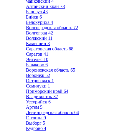
Чайковский
4
Алтайский край
78
Барнаул
43
Бийск
6
Белокуриха
4
Волгоградская область
72
Волгоград
42
Волжский
11
Камышин
3
Саратовская область
68
Саратов
41
Энгельс
10
Балаково
6
Воронежская область
65
Воронеж
52
Острогожск
1
Семилуки
1
Приморский край
64
Владивосток
37
Уссурийск
6
Артем
5
Ленинградская область
64
Гатчина
9
Выборг
5
Кудрово
4