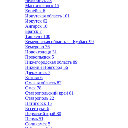
Челябинск
53
Магнитогорск
15
Копейск
6
Иркутская область
101
Иркутск
62
Ангарск
10
Братск
7
Ташкент
100
Кемеровская область — Кузбасс
99
Кемерово
36
Новокузнецк
31
Прокопьевск
5
Нижегородская область
89
Нижний Новгород
56
Дзержинск
7
Кстово
6
Омская область
82
Омск
78
Ставропольский край
81
Ставрополь
22
Пятигорск
15
Ессентуки
6
Пермский край
80
Пермь
51
Соликамск
5