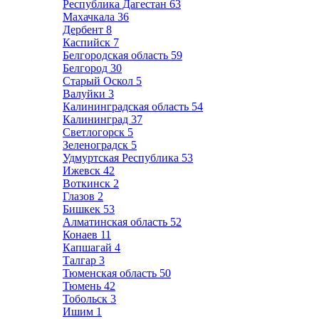
Республика Дагестан
63
Махачкала
36
Дербент
8
Каспийск
7
Белгородская область
59
Белгород
30
Старый Оскол
5
Валуйки
3
Калининградская область
54
Калининград
37
Светлогорск
5
Зеленоградск
5
Удмуртская Республика
53
Ижевск
42
Воткинск
2
Глазов
2
Бишкек
53
Алматинская область
52
Конаев
11
Капшагай
4
Талгар
3
Тюменская область
50
Тюмень
42
Тобольск
3
Ишим
1