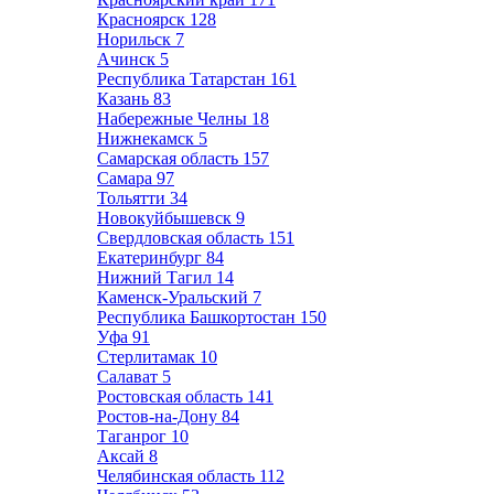
Красноярск
128
Норильск
7
Ачинск
5
Республика Татарстан
161
Казань
83
Набережные Челны
18
Нижнекамск
5
Самарская область
157
Самара
97
Тольятти
34
Новокуйбышевск
9
Свердловская область
151
Екатеринбург
84
Нижний Тагил
14
Каменск-Уральский
7
Республика Башкортостан
150
Уфа
91
Стерлитамак
10
Салават
5
Ростовская область
141
Ростов-на-Дону
84
Таганрог
10
Аксай
8
Челябинская область
112