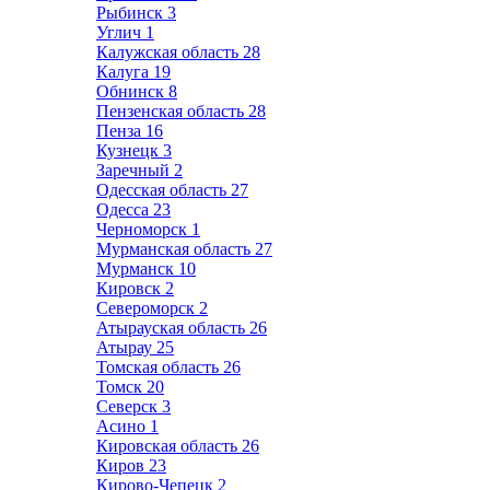
Рыбинск
3
Углич
1
Калужская область
28
Калуга
19
Обнинск
8
Пензенская область
28
Пенза
16
Кузнецк
3
Заречный
2
Одесская область
27
Одесса
23
Черноморск
1
Мурманская область
27
Мурманск
10
Кировск
2
Североморск
2
Атырауская область
26
Атырау
25
Томская область
26
Томск
20
Северск
3
Асино
1
Кировская область
26
Киров
23
Кирово-Чепецк
2