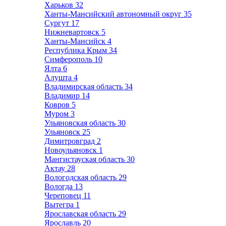
Харьков
32
Ханты-Мансийский автономный округ
35
Сургут
17
Нижневартовск
5
Ханты-Мансийск
4
Республика Крым
34
Симферополь
10
Ялта
6
Алушта
4
Владимирская область
34
Владимир
14
Ковров
5
Муром
3
Ульяновская область
30
Ульяновск
25
Димитровград
2
Новоульяновск
1
Мангистауская область
30
Актау
28
Вологодская область
29
Вологда
13
Череповец
11
Вытегра
1
Ярославская область
29
Ярославль
20