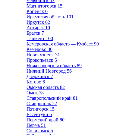
Челябинск
53
Магнитогорск
15
Копейск
6
Иркутская область
101
Иркутск
62
Ангарск
10
Братск
7
Ташкент
100
Кемеровская область — Кузбасс
99
Кемерово
36
Новокузнецк
31
Прокопьевск
5
Нижегородская область
89
Нижний Новгород
56
Дзержинск
7
Кстово
6
Омская область
82
Омск
78
Ставропольский край
81
Ставрополь
22
Пятигорск
15
Ессентуки
6
Пермский край
80
Пермь
51
Соликамск
5