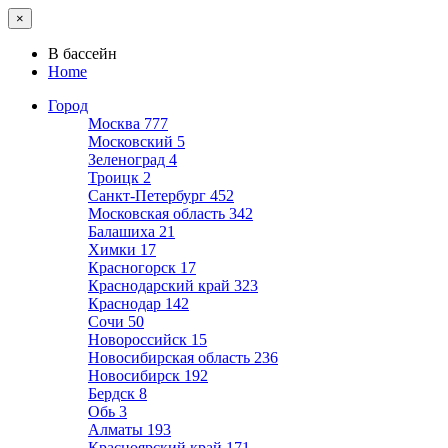
×
В бассейн
Home
Город
Москва
777
Московский
5
Зеленоград
4
Троицк
2
Санкт-Петербург
452
Московская область
342
Балашиха
21
Химки
17
Красногорск
17
Краснодарский край
323
Краснодар
142
Сочи
50
Новороссийск
15
Новосибирская область
236
Новосибирск
192
Бердск
8
Обь
3
Алматы
193
Красноярский край
171