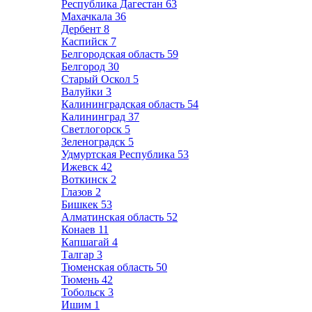
Республика Дагестан
63
Махачкала
36
Дербент
8
Каспийск
7
Белгородская область
59
Белгород
30
Старый Оскол
5
Валуйки
3
Калининградская область
54
Калининград
37
Светлогорск
5
Зеленоградск
5
Удмуртская Республика
53
Ижевск
42
Воткинск
2
Глазов
2
Бишкек
53
Алматинская область
52
Конаев
11
Капшагай
4
Талгар
3
Тюменская область
50
Тюмень
42
Тобольск
3
Ишим
1