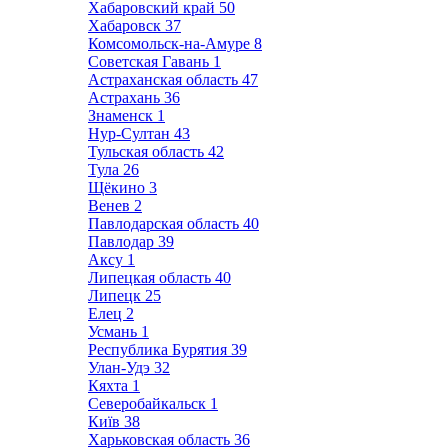
Хабаровский край
50
Хабаровск
37
Комсомольск-на-Амуре
8
Советская Гавань
1
Астраханская область
47
Астрахань
36
Знаменск
1
Нур-Султан
43
Тульская область
42
Тула
26
Щёкино
3
Венев
2
Павлодарская область
40
Павлодар
39
Аксу
1
Липецкая область
40
Липецк
25
Елец
2
Усмань
1
Республика Бурятия
39
Улан-Удэ
32
Кяхта
1
Северобайкальск
1
Київ
38
Харьковская область
36