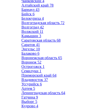
Чайковский
4
Алтайский край
78
Барнаул
43
Бийск
6
Белокуриха
4
Волгоградская область
72
Волгоград
42
Волжский
11
Камышин
3
Саратовская область
68
Саратов
41
Энгельс
10
Балаково
6
Воронежская область
65
Воронеж
52
Острогожск
1
Семилуки
1
Приморский край
64
Владивосток
37
Уссурийск
6
Артем
5
Ленинградская область
64
Гатчина
9
Выборг
5
Кудрово
4