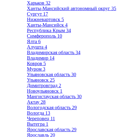
Харьков
32
Ханты-Мансийский автономный округ
35
Сургут
17
Нижневартовск
5
Ханты-Мансийск
4
Республика Крым
34
Симферополь
10
Ялта
6
Алушта
4
Владимирская область
34
Владимир
14
Ковров
5
Муром
3
Ульяновская область
30
Ульяновск
25
Димитровград
2
Новоульяновск
1
Мангистауская область
30
Актау
28
Вологодская область
29
Вологда
13
Череповец
11
Вытегра
1
Ярославская область
29
Ярославль
20