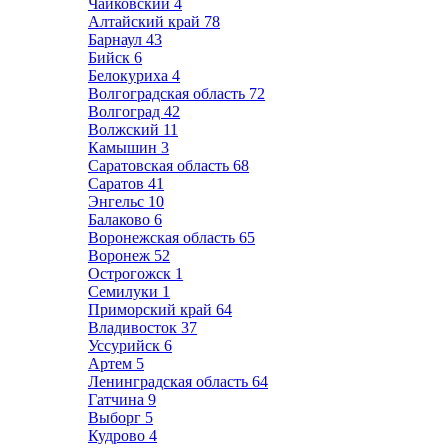
Чайковский
4
Алтайский край
78
Барнаул
43
Бийск
6
Белокуриха
4
Волгоградская область
72
Волгоград
42
Волжский
11
Камышин
3
Саратовская область
68
Саратов
41
Энгельс
10
Балаково
6
Воронежская область
65
Воронеж
52
Острогожск
1
Семилуки
1
Приморский край
64
Владивосток
37
Уссурийск
6
Артем
5
Ленинградская область
64
Гатчина
9
Выборг
5
Кудрово
4