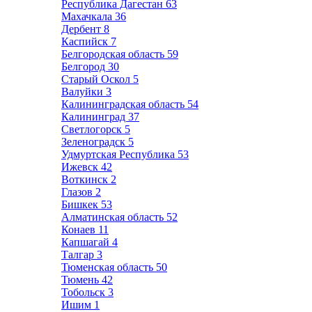
Республика Дагестан
63
Махачкала
36
Дербент
8
Каспийск
7
Белгородская область
59
Белгород
30
Старый Оскол
5
Валуйки
3
Калининградская область
54
Калининград
37
Светлогорск
5
Зеленоградск
5
Удмуртская Республика
53
Ижевск
42
Воткинск
2
Глазов
2
Бишкек
53
Алматинская область
52
Конаев
11
Капшагай
4
Талгар
3
Тюменская область
50
Тюмень
42
Тобольск
3
Ишим
1