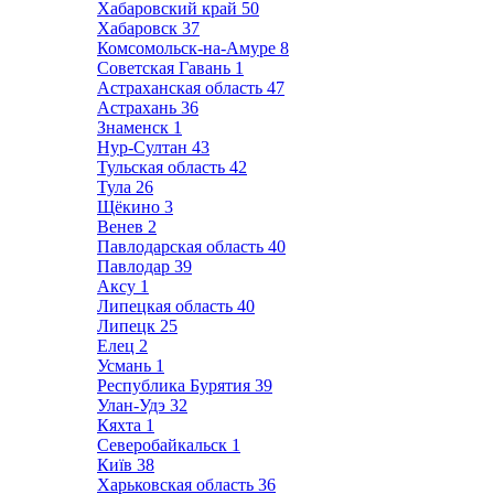
Хабаровский край
50
Хабаровск
37
Комсомольск-на-Амуре
8
Советская Гавань
1
Астраханская область
47
Астрахань
36
Знаменск
1
Нур-Султан
43
Тульская область
42
Тула
26
Щёкино
3
Венев
2
Павлодарская область
40
Павлодар
39
Аксу
1
Липецкая область
40
Липецк
25
Елец
2
Усмань
1
Республика Бурятия
39
Улан-Удэ
32
Кяхта
1
Северобайкальск
1
Київ
38
Харьковская область
36