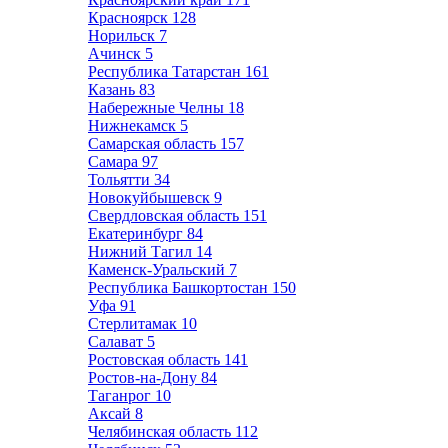
Красноярск
128
Норильск
7
Ачинск
5
Республика Татарстан
161
Казань
83
Набережные Челны
18
Нижнекамск
5
Самарская область
157
Самара
97
Тольятти
34
Новокуйбышевск
9
Свердловская область
151
Екатеринбург
84
Нижний Тагил
14
Каменск-Уральский
7
Республика Башкортостан
150
Уфа
91
Стерлитамак
10
Салават
5
Ростовская область
141
Ростов-на-Дону
84
Таганрог
10
Аксай
8
Челябинская область
112