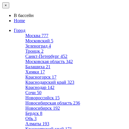
×
В бассейн
Home
Город
Москва
777
Московский
5
Зеленоград
4
Троицк
2
Санкт-Петербург
452
Московская область
342
Балашиха
21
Химки
17
Красногорск
17
Краснодарский край
323
Краснодар
142
Сочи
50
Новороссийск
15
Новосибирская область
236
Новосибирск
192
Бердск
8
Обь
3
Алматы
193
Красноярский край
171