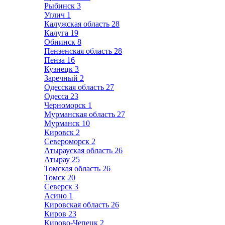
Рыбинск
3
Углич
1
Калужская область
28
Калуга
19
Обнинск
8
Пензенская область
28
Пенза
16
Кузнецк
3
Заречный
2
Одесская область
27
Одесса
23
Черноморск
1
Мурманская область
27
Мурманск
10
Кировск
2
Североморск
2
Атырауская область
26
Атырау
25
Томская область
26
Томск
20
Северск
3
Асино
1
Кировская область
26
Киров
23
Кирово-Чепецк
2