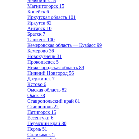
Челябинск
53
Магнитогорск
15
Копейск
6
Иркутская область
101
Иркутск
62
Ангарск
10
Братск
7
Ташкент
100
Кемеровская область — Кузбасс
99
Кемерово
36
Новокузнецк
31
Прокопьевск
5
Нижегородская область
89
Нижний Новгород
56
Дзержинск
7
Кстово
6
Омская область
82
Омск
78
Ставропольский край
81
Ставрополь
22
Пятигорск
15
Ессентуки
6
Пермский край
80
Пермь
51
Соликамск
5