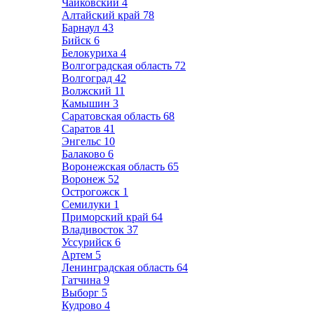
Чайковский
4
Алтайский край
78
Барнаул
43
Бийск
6
Белокуриха
4
Волгоградская область
72
Волгоград
42
Волжский
11
Камышин
3
Саратовская область
68
Саратов
41
Энгельс
10
Балаково
6
Воронежская область
65
Воронеж
52
Острогожск
1
Семилуки
1
Приморский край
64
Владивосток
37
Уссурийск
6
Артем
5
Ленинградская область
64
Гатчина
9
Выборг
5
Кудрово
4