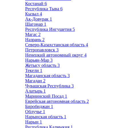
Костанай
6
Республика Тыва
6
Кызыл
4
Ак-Довурак
1
Шагонар
1
Республика Ингушетия
5
Магас
2
Назрань
2
Северо-Казахстанская область
4
Петропавловск
3
Ненецкий автономный округ
4
Нарьян-Мар
3
Жетысу область
3
Текели
1
Магаданская область
3
Магадан
2
Чувашская Республика
3
Алатырь
1
Мариинский Посад
1
Еврейская автономная область
2
Биробиджан
1
Облучье
1
Нарынская область
1
Нарын
1
Республика Калмыкия
1