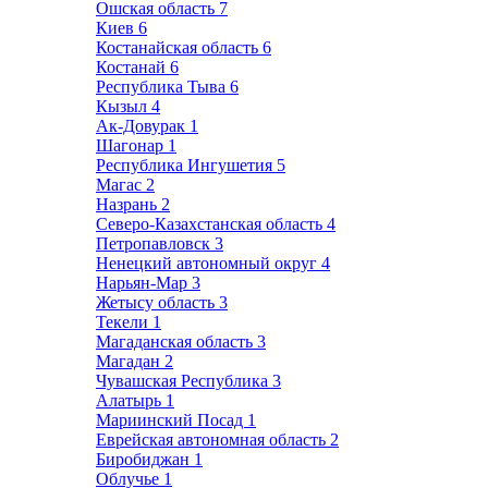
Ошская область
7
Киев
6
Костанайская область
6
Костанай
6
Республика Тыва
6
Кызыл
4
Ак-Довурак
1
Шагонар
1
Республика Ингушетия
5
Магас
2
Назрань
2
Северо-Казахстанская область
4
Петропавловск
3
Ненецкий автономный округ
4
Нарьян-Мар
3
Жетысу область
3
Текели
1
Магаданская область
3
Магадан
2
Чувашская Республика
3
Алатырь
1
Мариинский Посад
1
Еврейская автономная область
2
Биробиджан
1
Облучье
1