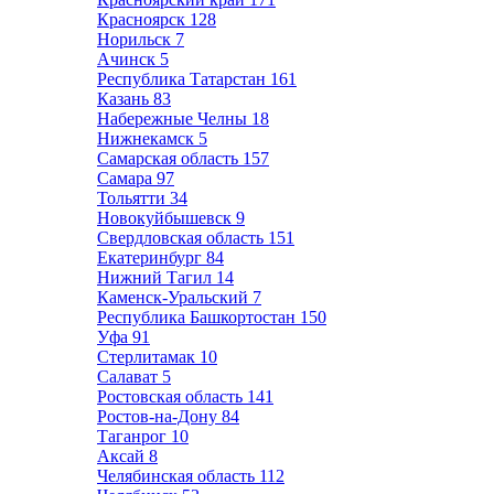
Красноярск
128
Норильск
7
Ачинск
5
Республика Татарстан
161
Казань
83
Набережные Челны
18
Нижнекамск
5
Самарская область
157
Самара
97
Тольятти
34
Новокуйбышевск
9
Свердловская область
151
Екатеринбург
84
Нижний Тагил
14
Каменск-Уральский
7
Республика Башкортостан
150
Уфа
91
Стерлитамак
10
Салават
5
Ростовская область
141
Ростов-на-Дону
84
Таганрог
10
Аксай
8
Челябинская область
112