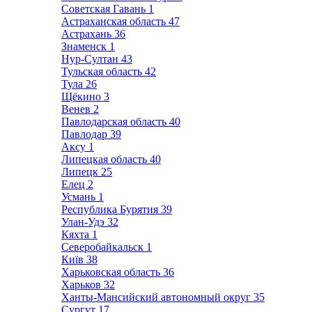
Советская Гавань
1
Астраханская область
47
Астрахань
36
Знаменск
1
Нур-Султан
43
Тульская область
42
Тула
26
Щёкино
3
Венев
2
Павлодарская область
40
Павлодар
39
Аксу
1
Липецкая область
40
Липецк
25
Елец
2
Усмань
1
Республика Бурятия
39
Улан-Удэ
32
Кяхта
1
Северобайкальск
1
Київ
38
Харьковская область
36
Харьков
32
Ханты-Мансийский автономный округ
35
Сургут
17