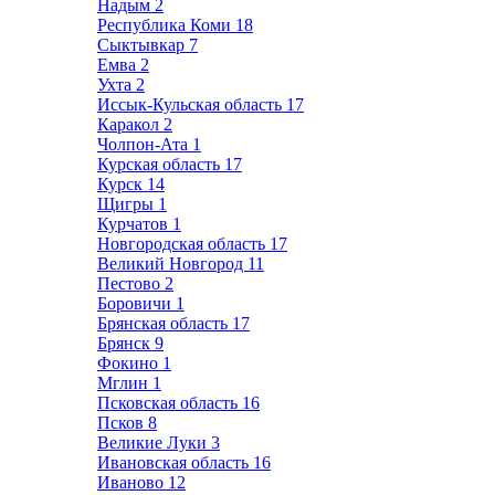
Надым
2
Республика Коми
18
Сыктывкар
7
Емва
2
Ухта
2
Иссык-Кульская область
17
Каракол
2
Чолпон-Ата
1
Курская область
17
Курск
14
Щигры
1
Курчатов
1
Новгородская область
17
Великий Новгород
11
Пестово
2
Боровичи
1
Брянская область
17
Брянск
9
Фокино
1
Мглин
1
Псковская область
16
Псков
8
Великие Луки
3
Ивановская область
16
Иваново
12