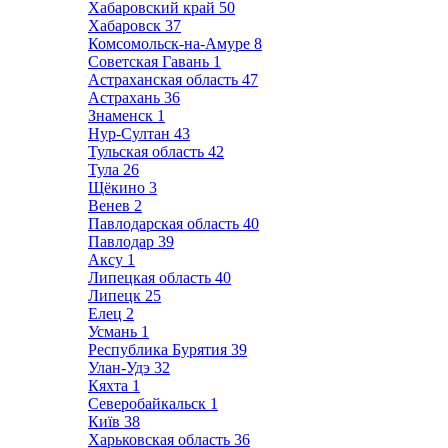
Хабаровский край
50
Хабаровск
37
Комсомольск-на-Амуре
8
Советская Гавань
1
Астраханская область
47
Астрахань
36
Знаменск
1
Нур-Султан
43
Тульская область
42
Тула
26
Щёкино
3
Венев
2
Павлодарская область
40
Павлодар
39
Аксу
1
Липецкая область
40
Липецк
25
Елец
2
Усмань
1
Республика Бурятия
39
Улан-Удэ
32
Кяхта
1
Северобайкальск
1
Київ
38
Харьковская область
36