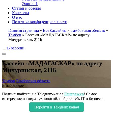
Элиста
1
Статьи и обзоры
Контакты
О нас
Политика конфиденциальности
Главная страница
»
Все бассейны
»
Тамбовская область
»
Тамбов
»
Бассейн «МАДАГАСКАР» по адресу
Мичуринская, 211Б
В бассейн
Бассейн «МАДАГАСКАР» по адресу
Мичуринская, 211Б
Тамбов
Тамбовская область
В избранное
Подписывайтесь на Telegram-канал
Генережка
! Самое
интересное из мира технологий, нейросетей, IT и бизнеса.
Перейти в Telegram канал