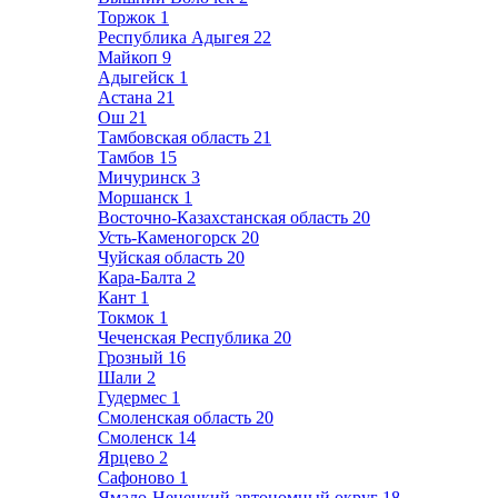
Торжок
1
Республика Адыгея
22
Майкоп
9
Адыгейск
1
Астана
21
Ош
21
Тамбовская область
21
Тамбов
15
Мичуринск
3
Моршанск
1
Восточно-Казахстанская область
20
Усть-Каменогорск
20
Чуйская область
20
Кара-Балта
2
Кант
1
Токмок
1
Чеченская Республика
20
Грозный
16
Шали
2
Гудермес
1
Смоленская область
20
Смоленск
14
Ярцево
2
Сафоново
1
Ямало-Ненецкий автономный округ
18