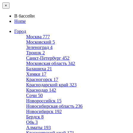
×
В бассейн
Home
Город
Москва
777
Московский
5
Зеленоград
4
Троицк
2
Санкт-Петербург
452
Московская область
342
Балашиха
21
Химки
17
Красногорск
17
Краснодарский край
323
Краснодар
142
Сочи
50
Новороссийск
15
Новосибирская область
236
Новосибирск
192
Бердск
8
Обь
3
Алматы
193
Красноярский край
171