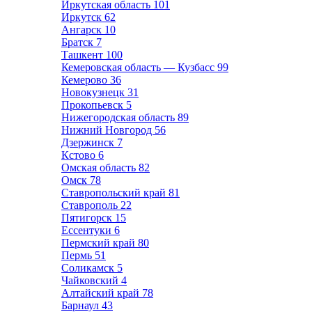
Иркутская область
101
Иркутск
62
Ангарск
10
Братск
7
Ташкент
100
Кемеровская область — Кузбасс
99
Кемерово
36
Новокузнецк
31
Прокопьевск
5
Нижегородская область
89
Нижний Новгород
56
Дзержинск
7
Кстово
6
Омская область
82
Омск
78
Ставропольский край
81
Ставрополь
22
Пятигорск
15
Ессентуки
6
Пермский край
80
Пермь
51
Соликамск
5
Чайковский
4
Алтайский край
78
Барнаул
43