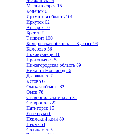
Челябинск
53
Магнитогорск
15
Копейск
6
Иркутская область
101
Иркутск
62
Ангарск
10
Братск
7
Ташкент
100
Кемеровская область — Кузбасс
99
Кемерово
36
Новокузнецк
31
Прокопьевск
5
Нижегородская область
89
Нижний Новгород
56
Дзержинск
7
Кстово
6
Омская область
82
Омск
78
Ставропольский край
81
Ставрополь
22
Пятигорск
15
Ессентуки
6
Пермский край
80
Пермь
51
Соликамск
5