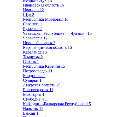
Великие Луки
3
Ивановская область
16
Иваново
12
Шуя
2
Республика Мордовия
16
Саранск
11
Рузаевка
2
Чувашская Республика — Чувашия
16
Чебоксары
12
Новочебоксарск
3
Карагандинская область
16
Караганда
13
Темиртау
2
Сарань
1
Республика Карелия
15
Петрозаводск
11
Кондопога
2
Суоярви
1
Амурская область
15
Благовещенск
11
Белогорск
1
Свободный
1
Кабардино-Балкарская Республика
15
Нальчик
12
Баксан
1