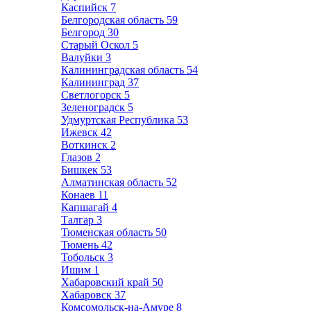
Каспийск
7
Белгородская область
59
Белгород
30
Старый Оскол
5
Валуйки
3
Калининградская область
54
Калининград
37
Светлогорск
5
Зеленоградск
5
Удмуртская Республика
53
Ижевск
42
Воткинск
2
Глазов
2
Бишкек
53
Алматинская область
52
Конаев
11
Капшагай
4
Талгар
3
Тюменская область
50
Тюмень
42
Тобольск
3
Ишим
1
Хабаровский край
50
Хабаровск
37
Комсомольск-на-Амуре
8