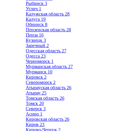
Рыбинск
3
Углич
1
Калужская область
28
Калуга
19
Обнинск
8
Пензенская область
28
Пенза
16
Кузнецк
3
Заречный
2
Одесская область
27
Одесса
23
Черноморск
1
Мурманская область
27
Мурманск
10
Кировск
2
Североморск
2
Атырауская область
26
Атырау
25
Томская область
26
Томск
20
Северск
3
Асино
1
Кировская область
26
Киров
23
Кирово-Чепецк
2