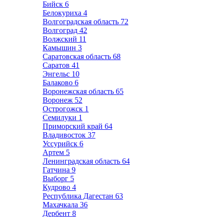
Бийск
6
Белокуриха
4
Волгоградская область
72
Волгоград
42
Волжский
11
Камышин
3
Саратовская область
68
Саратов
41
Энгельс
10
Балаково
6
Воронежская область
65
Воронеж
52
Острогожск
1
Семилуки
1
Приморский край
64
Владивосток
37
Уссурийск
6
Артем
5
Ленинградская область
64
Гатчина
9
Выборг
5
Кудрово
4
Республика Дагестан
63
Махачкала
36
Дербент
8