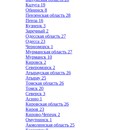
Калуга
19
Обнинск
8
Пензенская область
28
Пенза
16
Кузнецк
3
Заречный
2
Одесская область
27
Одесса
23
Черноморск
1
Мурманская область
27
Мурманск
10
Кировск
2
Североморск
2
Атырауская область
26
Атырау
25
Томская область
26
Томск
20
Северск
3
Асино
1
Кировская область
26
Киров
23
Кирово-Чепецк
2
Омутнинск
1
Акмолинская область
25