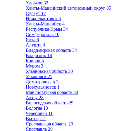
Харьков
32
Ханты-Мансийский автономный округ
35
Сургут
17
Нижневартовск
5
Ханты-Мансийск
4
Республика Крым
34
Симферополь
10
Ялта
6
Алушта
4
Владимирская область
34
Владимир
14
Ковров
5
Муром
3
Ульяновская область
30
Ульяновск
25
Димитровград
2
Новоульяновск
1
Мангистауская область
30
Актау
28
Вологодская область
29
Вологда
13
Череповец
11
Вытегра
1
Ярославская область
29
Ярославль
20