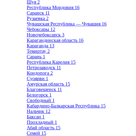
Шуя
2
Республика Мордовия
16
Саранск
11
Рузаевка
2
Чувашская Республика — Чувашия
16
Чебоксары
12
Новочебоксарск
3
Карагандинская область
16
Караганда
13
Темиртау
2
Сарань
1
Республика Карелия
15
Петрозаводск
11
Кондопога
2
Суоярви
1
Амурская область
15
Благовещенск
11
Белогорск
1
Свободный
1
Кабардино-Балкарская Республика
15
Нальчик
12
Баксан
1
Прохладный
1
Абай область
15
Семей
15