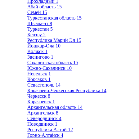
Прохладный
1
Абай область
15
Семей
15
Туркестанская область
15
Шымкент
8
Туркестан
5
Кентау
2
Республика Марий Эл
15
Йошкар-Ола
10
Волжск
1
Звенигово
1
Сахалинская область
15
Южно-Сахалинск
10
Невельск
1
Корсаков
1
Севастополь
14
Карачаево-Черкесская Республика
14
Черкесск
8
Карачаевск
1
Архангельская область
14
Архангельск
8
Северодвинск
4
Новодвинск
1
Республика Алтай
12
Горно-Алтайск
4