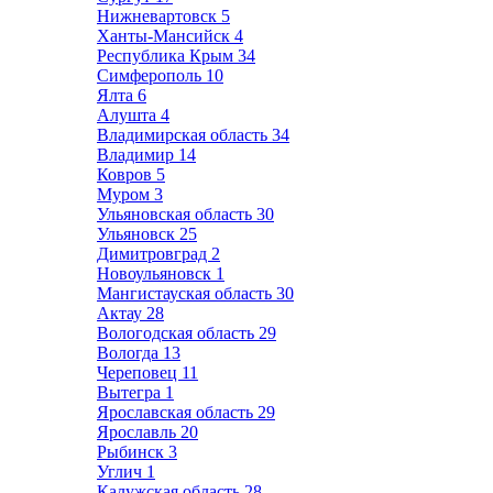
Нижневартовск
5
Ханты-Мансийск
4
Республика Крым
34
Симферополь
10
Ялта
6
Алушта
4
Владимирская область
34
Владимир
14
Ковров
5
Муром
3
Ульяновская область
30
Ульяновск
25
Димитровград
2
Новоульяновск
1
Мангистауская область
30
Актау
28
Вологодская область
29
Вологда
13
Череповец
11
Вытегра
1
Ярославская область
29
Ярославль
20
Рыбинск
3
Углич
1
Калужская область
28