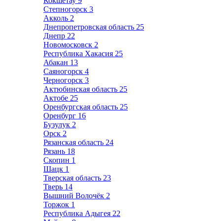
Кокшетау
9
Степногорск
3
Акколь
2
Днепропетровская область
25
Днепр
22
Новомосковск
2
Республика Хакасия
25
Абакан
13
Саяногорск
4
Черногорск
3
Актюбинская область
25
Актобе
25
Оренбургская область
25
Оренбург
16
Бузулук
2
Орск
2
Рязанская область
24
Рязань
18
Скопин
1
Шацк
1
Тверская область
23
Тверь
14
Вышний Волочёк
2
Торжок
1
Республика Адыгея
22