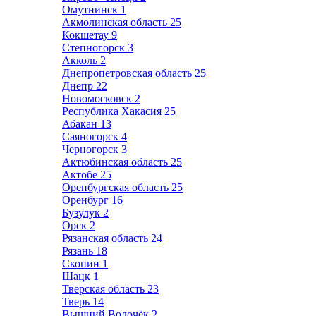
Омутнинск
1
Акмолинская область
25
Кокшетау
9
Степногорск
3
Акколь
2
Днепропетровская область
25
Днепр
22
Новомосковск
2
Республика Хакасия
25
Абакан
13
Саяногорск
4
Черногорск
3
Актюбинская область
25
Актобе
25
Оренбургская область
25
Оренбург
16
Бузулук
2
Орск
2
Рязанская область
24
Рязань
18
Скопин
1
Шацк
1
Тверская область
23
Тверь
14
Вышний Волочёк
2