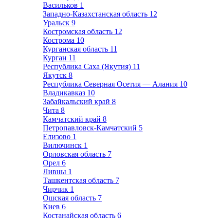
Васильков
1
Западно-Казахстанская область
12
Уральск
9
Костромская область
12
Кострома
10
Курганская область
11
Курган
11
Республика Саха (Якутия)
11
Якутск
8
Республика Северная Осетия — Алания
10
Владикавказ
10
Забайкальский край
8
Чита
8
Камчатский край
8
Петропавловск-Камчатский
5
Елизово
1
Вилючинск
1
Орловская область
7
Орел
6
Ливны
1
Ташкентская область
7
Чирчик
1
Ошская область
7
Киев
6
Костанайская область
6