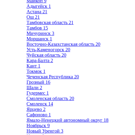
Майкоп
9
Адыгейск
1
Астана
21
Ош
21
Тамбовская область
21
Тамбов
15
Мичуринск
3
Моршанск
1
Восточно-Казахстанская область
20
Усть-Каменогорск
20
Чуйская область
20
Кара-Балта
2
Кант
1
Токмок
1
Чеченская Республика
20
Грозный
16
Шали
2
Гудермес
1
Смоленская область
20
Смоленск
14
Ярцево
2
Сафоново
1
Ямало-Ненецкий автономный округ
18
Ноябрьск
9
Новый Уренгой
3