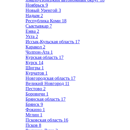
Ноябрьск
9
Новый Уренгой
3
Надым
2
Республика Коми
18
Сыктывкар
7
Емва
2
Ухта
2
Иссык-Кульская область
17
Каракол
2
Чолпон-Ата
1
Курская область
17
Курск
14
Щигры
1
Курчатов
1
Новгородская область
17
Великий Новгород
11
Пестово
2
Боровичи
1
Брянская область
17
Брянск
9
Фокино
1
Мглин
1
Псковская область
16
Псков
8