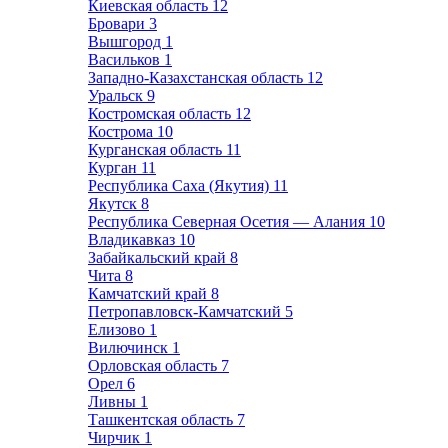
Киевская область
12
Бровари
3
Вышгород
1
Васильков
1
Западно-Казахстанская область
12
Уральск
9
Костромская область
12
Кострома
10
Курганская область
11
Курган
11
Республика Саха (Якутия)
11
Якутск
8
Республика Северная Осетия — Алания
10
Владикавказ
10
Забайкальский край
8
Чита
8
Камчатский край
8
Петропавловск-Камчатский
5
Елизово
1
Вилючинск
1
Орловская область
7
Орел
6
Ливны
1
Ташкентская область
7
Чирчик
1