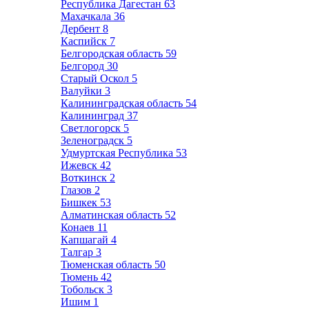
Республика Дагестан
63
Махачкала
36
Дербент
8
Каспийск
7
Белгородская область
59
Белгород
30
Старый Оскол
5
Валуйки
3
Калининградская область
54
Калининград
37
Светлогорск
5
Зеленоградск
5
Удмуртская Республика
53
Ижевск
42
Воткинск
2
Глазов
2
Бишкек
53
Алматинская область
52
Конаев
11
Капшагай
4
Талгар
3
Тюменская область
50
Тюмень
42
Тобольск
3
Ишим
1