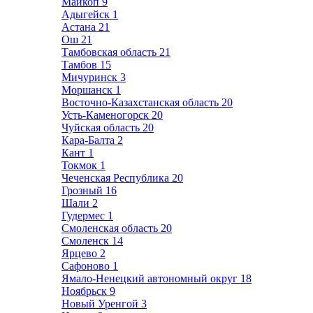
Майкоп
9
Адыгейск
1
Астана
21
Ош
21
Тамбовская область
21
Тамбов
15
Мичуринск
3
Моршанск
1
Восточно-Казахстанская область
20
Усть-Каменогорск
20
Чуйская область
20
Кара-Балта
2
Кант
1
Токмок
1
Чеченская Республика
20
Грозный
16
Шали
2
Гудермес
1
Смоленская область
20
Смоленск
14
Ярцево
2
Сафоново
1
Ямало-Ненецкий автономный округ
18
Ноябрьск
9
Новый Уренгой
3