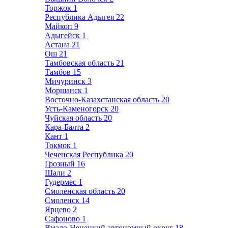
Торжок
1
Республика Адыгея
22
Майкоп
9
Адыгейск
1
Астана
21
Ош
21
Тамбовская область
21
Тамбов
15
Мичуринск
3
Моршанск
1
Восточно-Казахстанская область
20
Усть-Каменогорск
20
Чуйская область
20
Кара-Балта
2
Кант
1
Токмок
1
Чеченская Республика
20
Грозный
16
Шали
2
Гудермес
1
Смоленская область
20
Смоленск
14
Ярцево
2
Сафоново
1
Ямало-Ненецкий автономный округ
18