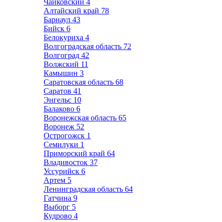
Чайковский
4
Алтайский край
78
Барнаул
43
Бийск
6
Белокуриха
4
Волгоградская область
72
Волгоград
42
Волжский
11
Камышин
3
Саратовская область
68
Саратов
41
Энгельс
10
Балаково
6
Воронежская область
65
Воронеж
52
Острогожск
1
Семилуки
1
Приморский край
64
Владивосток
37
Уссурийск
6
Артем
5
Ленинградская область
64
Гатчина
9
Выборг
5
Кудрово
4