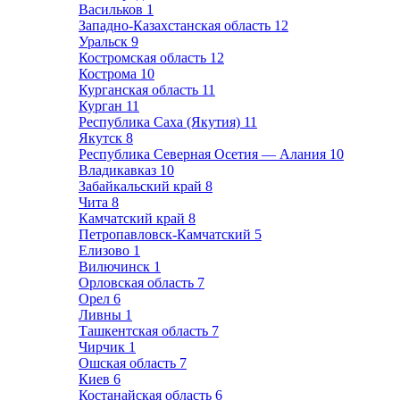
Васильков
1
Западно-Казахстанская область
12
Уральск
9
Костромская область
12
Кострома
10
Курганская область
11
Курган
11
Республика Саха (Якутия)
11
Якутск
8
Республика Северная Осетия — Алания
10
Владикавказ
10
Забайкальский край
8
Чита
8
Камчатский край
8
Петропавловск-Камчатский
5
Елизово
1
Вилючинск
1
Орловская область
7
Орел
6
Ливны
1
Ташкентская область
7
Чирчик
1
Ошская область
7
Киев
6
Костанайская область
6