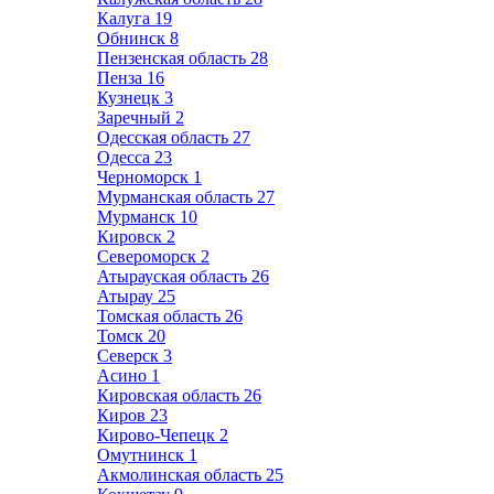
Калуга
19
Обнинск
8
Пензенская область
28
Пенза
16
Кузнецк
3
Заречный
2
Одесская область
27
Одесса
23
Черноморск
1
Мурманская область
27
Мурманск
10
Кировск
2
Североморск
2
Атырауская область
26
Атырау
25
Томская область
26
Томск
20
Северск
3
Асино
1
Кировская область
26
Киров
23
Кирово-Чепецк
2
Омутнинск
1
Акмолинская область
25