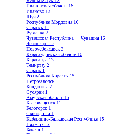
Великие Луки
3
Ивановская область
16
Иваново
12
Шуя
2
Республика Мордовия
16
Саранск
11
Рузаевка
2
Чувашская Республика — Чувашия
16
Чебоксары
12
Новочебоксарск
3
Карагандинская область
16
Караганда
13
Темиртау
2
Сарань
1
Республика Карелия
15
Петрозаводск
11
Кондопога
2
Суоярви
1
Амурская область
15
Благовещенск
11
Белогорск
1
Свободный
1
Кабардино-Балкарская Республика
15
Нальчик
12
Баксан
1