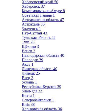
Хабаровский край
50
Хабаровск
37
Комсомольск-на-Амуре
8
Советская Гавань
1
Астраханская область
47
Астрахань
36
Знаменск
1
Нур-Султан
43
Тульская область
42
Тула
26
Щёкино
3
Венев
2
Павлодарская область
40
Павлодар
39
Аксу
1
Липецкая область
40
Липецк
25
Елец
2
Усмань
1
Республика Бурятия
39
Улан-Удэ
32
Кяхта
1
Северобайкальск
1
Київ
38
Харьковская область
36