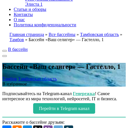
Элиста
1
Статьи и обзоры
Контакты
О нас
Политика конфиденциальности
Главная страница
»
Все бассейны
»
Тамбовская область
»
Тамбов
»
Бассейн «Ваш селигер» — Гастелло, 1
В бассейн
Бассейн «Ваш селигер» — Гастелло, 1
Тамбов
Тамбовская область
В избранное
Подписывайтесь на Telegram-канал
Генережка
! Самое
интересное из мира технологий, нейросетей, IT и бизнеса.
Перейти в Telegram канал
Расскажите о бассейне друзьям: