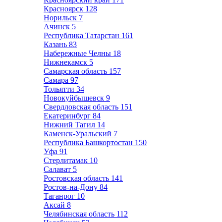
Красноярск
128
Норильск
7
Ачинск
5
Республика Татарстан
161
Казань
83
Набережные Челны
18
Нижнекамск
5
Самарская область
157
Самара
97
Тольятти
34
Новокуйбышевск
9
Свердловская область
151
Екатеринбург
84
Нижний Тагил
14
Каменск-Уральский
7
Республика Башкортостан
150
Уфа
91
Стерлитамак
10
Салават
5
Ростовская область
141
Ростов-на-Дону
84
Таганрог
10
Аксай
8
Челябинская область
112