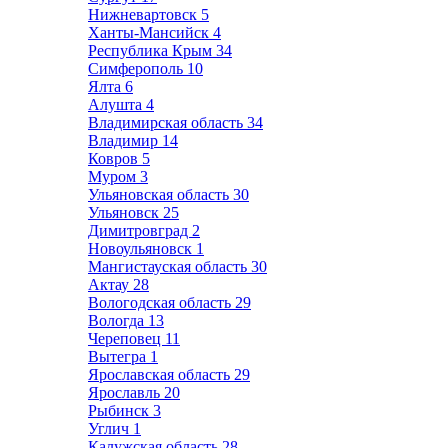
Нижневартовск
5
Ханты-Мансийск
4
Республика Крым
34
Симферополь
10
Ялта
6
Алушта
4
Владимирская область
34
Владимир
14
Ковров
5
Муром
3
Ульяновская область
30
Ульяновск
25
Димитровград
2
Новоульяновск
1
Мангистауская область
30
Актау
28
Вологодская область
29
Вологда
13
Череповец
11
Вытегра
1
Ярославская область
29
Ярославль
20
Рыбинск
3
Углич
1
Калужская область
28