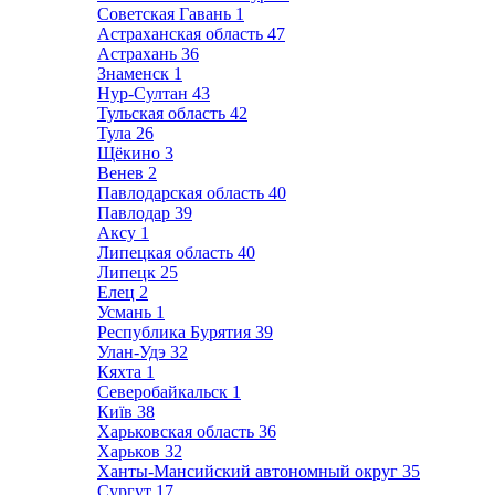
Советская Гавань
1
Астраханская область
47
Астрахань
36
Знаменск
1
Нур-Султан
43
Тульская область
42
Тула
26
Щёкино
3
Венев
2
Павлодарская область
40
Павлодар
39
Аксу
1
Липецкая область
40
Липецк
25
Елец
2
Усмань
1
Республика Бурятия
39
Улан-Удэ
32
Кяхта
1
Северобайкальск
1
Київ
38
Харьковская область
36
Харьков
32
Ханты-Мансийский автономный округ
35
Сургут
17