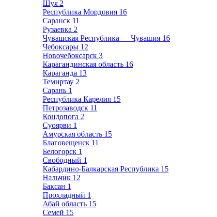
Шуя
2
Республика Мордовия
16
Саранск
11
Рузаевка
2
Чувашская Республика — Чувашия
16
Чебоксары
12
Новочебоксарск
3
Карагандинская область
16
Караганда
13
Темиртау
2
Сарань
1
Республика Карелия
15
Петрозаводск
11
Кондопога
2
Суоярви
1
Амурская область
15
Благовещенск
11
Белогорск
1
Свободный
1
Кабардино-Балкарская Республика
15
Нальчик
12
Баксан
1
Прохладный
1
Абай область
15
Семей
15