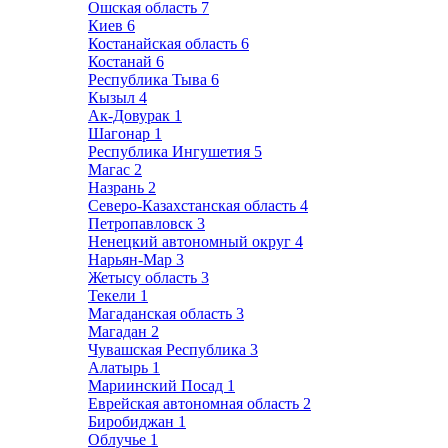
Ошская область
7
Киев
6
Костанайская область
6
Костанай
6
Республика Тыва
6
Кызыл
4
Ак-Довурак
1
Шагонар
1
Республика Ингушетия
5
Магас
2
Назрань
2
Северо-Казахстанская область
4
Петропавловск
3
Ненецкий автономный округ
4
Нарьян-Мар
3
Жетысу область
3
Текели
1
Магаданская область
3
Магадан
2
Чувашская Республика
3
Алатырь
1
Мариинский Посад
1
Еврейская автономная область
2
Биробиджан
1
Облучье
1