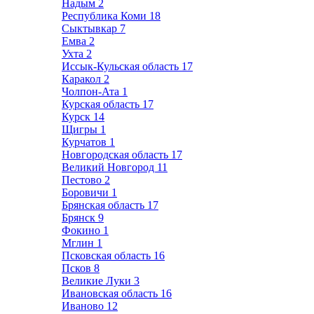
Надым
2
Республика Коми
18
Сыктывкар
7
Емва
2
Ухта
2
Иссык-Кульская область
17
Каракол
2
Чолпон-Ата
1
Курская область
17
Курск
14
Щигры
1
Курчатов
1
Новгородская область
17
Великий Новгород
11
Пестово
2
Боровичи
1
Брянская область
17
Брянск
9
Фокино
1
Мглин
1
Псковская область
16
Псков
8
Великие Луки
3
Ивановская область
16
Иваново
12