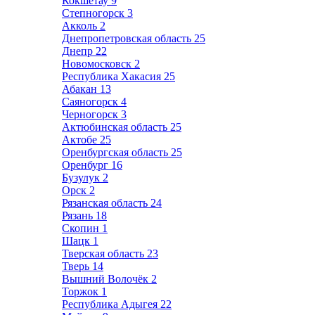
Кокшетау
9
Степногорск
3
Акколь
2
Днепропетровская область
25
Днепр
22
Новомосковск
2
Республика Хакасия
25
Абакан
13
Саяногорск
4
Черногорск
3
Актюбинская область
25
Актобе
25
Оренбургская область
25
Оренбург
16
Бузулук
2
Орск
2
Рязанская область
24
Рязань
18
Скопин
1
Шацк
1
Тверская область
23
Тверь
14
Вышний Волочёк
2
Торжок
1
Республика Адыгея
22