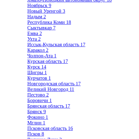
Ноябрьск
9
Новый Уренгой
3
Надым
2
Республика Коми
18
Сыктывкар
7
Емва
2
Ухта
2
Иссык-Кульская область
17
Каракол
2
Чолпон-Ата
1
Курская область
17
Курск
14
Щигры
1
Курчатов
1
Новгородская область
17
Великий Новгород
11
Пестово
2
Боровичи
1
Брянская область
17
Брянск
9
Фокино
1
Мглин
1
Псковская область
16
Псков
8