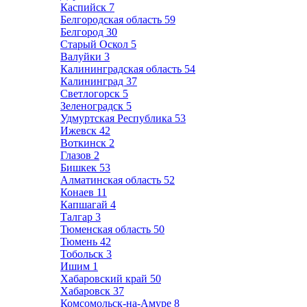
Каспийск
7
Белгородская область
59
Белгород
30
Старый Оскол
5
Валуйки
3
Калининградская область
54
Калининград
37
Светлогорск
5
Зеленоградск
5
Удмуртская Республика
53
Ижевск
42
Воткинск
2
Глазов
2
Бишкек
53
Алматинская область
52
Конаев
11
Капшагай
4
Талгар
3
Тюменская область
50
Тюмень
42
Тобольск
3
Ишим
1
Хабаровский край
50
Хабаровск
37
Комсомольск-на-Амуре
8