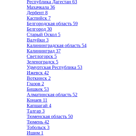
Республика Дагестан
63
Махачкала
36
Дербент
8
Каспийск
7
Белгородская область
59
Белгород
30
Старый Оскол
5
Валуйки
3
Калининградская область
54
Калининград
37
Светлогорск
5
Зеленоградск
5
Удмуртская Республика
53
Ижевск
42
Воткинск
2
Глазов
2
Бишкек
53
Алматинская область
52
Конаев
11
Капшагай
4
Талгар
3
Тюменская область
50
Тюмень
42
Тобольск
3
Ишим
1