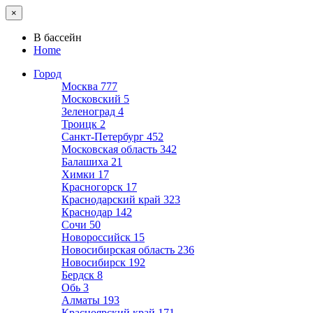
×
В бассейн
Home
Город
Москва
777
Московский
5
Зеленоград
4
Троицк
2
Санкт-Петербург
452
Московская область
342
Балашиха
21
Химки
17
Красногорск
17
Краснодарский край
323
Краснодар
142
Сочи
50
Новороссийск
15
Новосибирская область
236
Новосибирск
192
Бердск
8
Обь
3
Алматы
193
Красноярский край
171