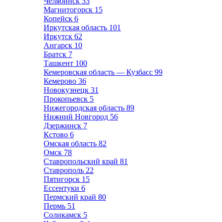
Челябинск
53
Магнитогорск
15
Копейск
6
Иркутская область
101
Иркутск
62
Ангарск
10
Братск
7
Ташкент
100
Кемеровская область — Кузбасс
99
Кемерово
36
Новокузнецк
31
Прокопьевск
5
Нижегородская область
89
Нижний Новгород
56
Дзержинск
7
Кстово
6
Омская область
82
Омск
78
Ставропольский край
81
Ставрополь
22
Пятигорск
15
Ессентуки
6
Пермский край
80
Пермь
51
Соликамск
5