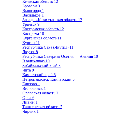
Киевская область
12
Бровари
3
Вышгород
1
Васильков
1
Западно-Казахстанская область
12
Уральск
9
Костромская область
12
Кострома
10
Курганская область
11
Курган
11
Республика Саха (Якутия)
11
Якутск
8
Республика Северная Осетия — Алания
10
Владикавказ
10
Забайкальский край
8
Чита
8
Камчатский край
8
Петропавловск-Камчатский
5
Елизово
1
Вилючинск
1
Орловская область
7
Орел
6
Ливны
1
Ташкентская область
7
Чирчик
1