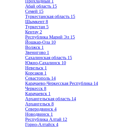
Прохладный
1
Абай область
15
Семей
15
Туркестанская область
15
Шымкент
8
Туркестан
5
Кентау
2
Республика Марий Эл
15
Йошкар-Ола
10
Волжск
1
Звенигово
1
Сахалинская область
15
Южно-Сахалинск
10
Невельск
1
Корсаков
1
Севастополь
14
Карачаево-Черкесская Республика
14
Черкесск
8
Карачаевск
1
Архангельская область
14
Архангельск
8
Северодвинск
4
Новодвинск
1
Республика Алтай
12
Горно-Алтайск
4