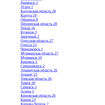
Рыбинск
3
Углич
1
Калужская область
28
Калуга
19
Обнинск
8
Пензенская область
28
Пенза
16
Кузнецк
3
Заречный
2
Одесская область
27
Одесса
23
Черноморск
1
Мурманская область
27
Мурманск
10
Кировск
2
Североморск
2
Атырауская область
26
Атырау
25
Томская область
26
Томск
20
Северск
3
Асино
1
Кировская область
26
Киров
23
Кирово-Чепецк
2