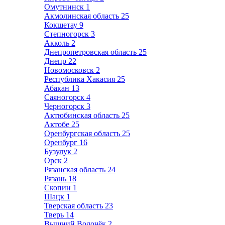
Омутнинск
1
Акмолинская область
25
Кокшетау
9
Степногорск
3
Акколь
2
Днепропетровская область
25
Днепр
22
Новомосковск
2
Республика Хакасия
25
Абакан
13
Саяногорск
4
Черногорск
3
Актюбинская область
25
Актобе
25
Оренбургская область
25
Оренбург
16
Бузулук
2
Орск
2
Рязанская область
24
Рязань
18
Скопин
1
Шацк
1
Тверская область
23
Тверь
14
Вышний Волочёк
2