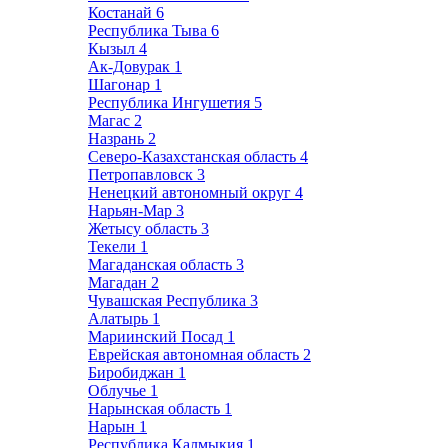
Костанай
6
Республика Тыва
6
Кызыл
4
Ак-Довурак
1
Шагонар
1
Республика Ингушетия
5
Магас
2
Назрань
2
Северо-Казахстанская область
4
Петропавловск
3
Ненецкий автономный округ
4
Нарьян-Мар
3
Жетысу область
3
Текели
1
Магаданская область
3
Магадан
2
Чувашская Республика
3
Алатырь
1
Мариинский Посад
1
Еврейская автономная область
2
Биробиджан
1
Облучье
1
Нарынская область
1
Нарын
1
Республика Калмыкия
1