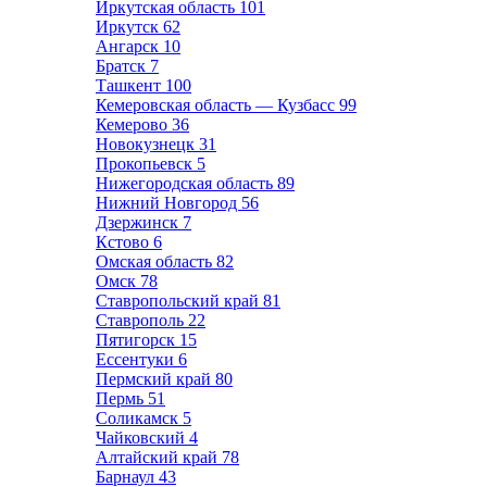
Иркутская область
101
Иркутск
62
Ангарск
10
Братск
7
Ташкент
100
Кемеровская область — Кузбасс
99
Кемерово
36
Новокузнецк
31
Прокопьевск
5
Нижегородская область
89
Нижний Новгород
56
Дзержинск
7
Кстово
6
Омская область
82
Омск
78
Ставропольский край
81
Ставрополь
22
Пятигорск
15
Ессентуки
6
Пермский край
80
Пермь
51
Соликамск
5
Чайковский
4
Алтайский край
78
Барнаул
43