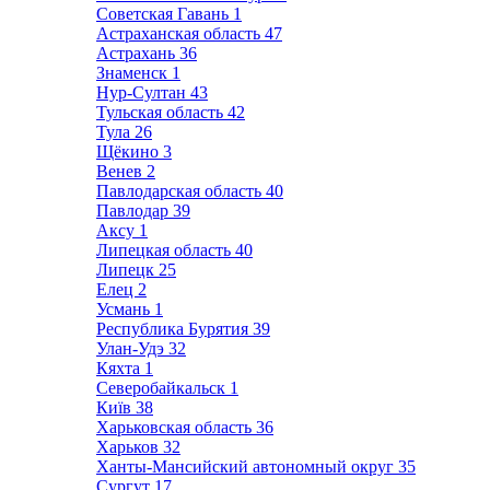
Советская Гавань
1
Астраханская область
47
Астрахань
36
Знаменск
1
Нур-Султан
43
Тульская область
42
Тула
26
Щёкино
3
Венев
2
Павлодарская область
40
Павлодар
39
Аксу
1
Липецкая область
40
Липецк
25
Елец
2
Усмань
1
Республика Бурятия
39
Улан-Удэ
32
Кяхта
1
Северобайкальск
1
Київ
38
Харьковская область
36
Харьков
32
Ханты-Мансийский автономный округ
35
Сургут
17