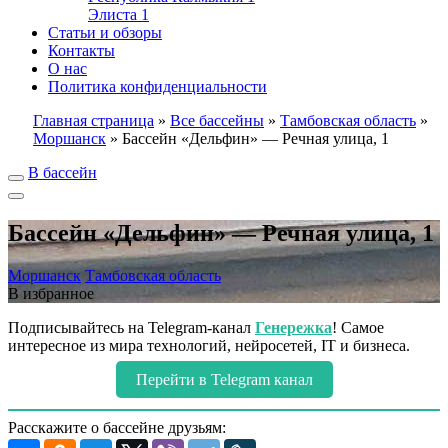
Элиста
1
Статьи и обзоры
Контакты
О нас
Политика конфиденциальности
Главная страница
»
Все бассейны
»
Тамбовская область
»
Моршанск
»
Бассейн «Дельфин» — Речная улица, 1
В бассейн
Бассейн «Дельфин» — Речная улица, 1
Моршанск
Тамбовская область
В избранное
Подписывайтесь на Telegram-канал
Генережка
! Самое
интересное из мира технологий, нейросетей, IT и бизнеса.
Перейти в Telegram канал
Расскажите о бассейне друзьям: