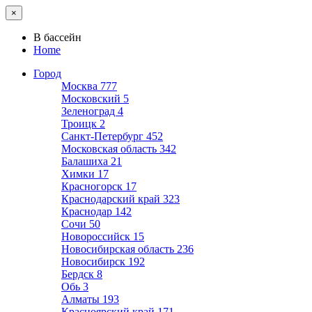
×
В бассейн
Home
Город
Москва
777
Московский
5
Зеленоград
4
Троицк
2
Санкт-Петербург
452
Московская область
342
Балашиха
21
Химки
17
Красногорск
17
Краснодарский край
323
Краснодар
142
Сочи
50
Новороссийск
15
Новосибирская область
236
Новосибирск
192
Бердск
8
Обь
3
Алматы
193
Красноярский край
171