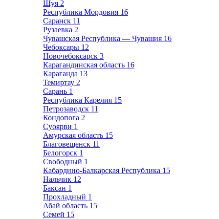
Шуя
2
Республика Мордовия
16
Саранск
11
Рузаевка
2
Чувашская Республика — Чувашия
16
Чебоксары
12
Новочебоксарск
3
Карагандинская область
16
Караганда
13
Темиртау
2
Сарань
1
Республика Карелия
15
Петрозаводск
11
Кондопога
2
Суоярви
1
Амурская область
15
Благовещенск
11
Белогорск
1
Свободный
1
Кабардино-Балкарская Республика
15
Нальчик
12
Баксан
1
Прохладный
1
Абай область
15
Семей
15