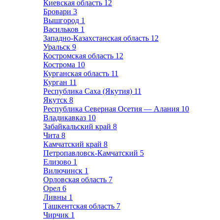
Киевская область
12
Бровари
3
Вышгород
1
Васильков
1
Западно-Казахстанская область
12
Уральск
9
Костромская область
12
Кострома
10
Курганская область
11
Курган
11
Республика Саха (Якутия)
11
Якутск
8
Республика Северная Осетия — Алания
10
Владикавказ
10
Забайкальский край
8
Чита
8
Камчатский край
8
Петропавловск-Камчатский
5
Елизово
1
Вилючинск
1
Орловская область
7
Орел
6
Ливны
1
Ташкентская область
7
Чирчик
1