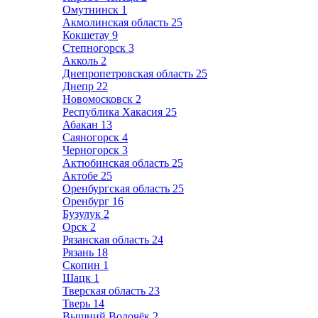
Омутнинск
1
Акмолинская область
25
Кокшетау
9
Степногорск
3
Акколь
2
Днепропетровская область
25
Днепр
22
Новомосковск
2
Республика Хакасия
25
Абакан
13
Саяногорск
4
Черногорск
3
Актюбинская область
25
Актобе
25
Оренбургская область
25
Оренбург
16
Бузулук
2
Орск
2
Рязанская область
24
Рязань
18
Скопин
1
Шацк
1
Тверская область
23
Тверь
14
Вышний Волочёк
2