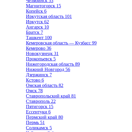
Челябинск
53
Магнитогорск
15
Копейск
6
Иркутская область
101
Иркутск
62
Ангарск
10
Братск
7
Ташкент
100
Кемеровская область — Кузбасс
99
Кемерово
36
Новокузнецк
31
Прокопьевск
5
Нижегородская область
89
Нижний Новгород
56
Дзержинск
7
Кстово
6
Омская область
82
Омск
78
Ставропольский край
81
Ставрополь
22
Пятигорск
15
Ессентуки
6
Пермский край
80
Пермь
51
Соликамск
5