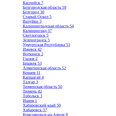
Каспийск
7
Белгородская область
59
Белгород
30
Старый Оскол
5
Валуйки
3
Калининградская область
54
Калининград
37
Светлогорск
5
Зеленоградск
5
Удмуртская Республика
53
Ижевск
42
Воткинск
2
Глазов
2
Бишкек
53
Алматинская область
52
Конаев
11
Капшагай
4
Талгар
3
Тюменская область
50
Тюмень
42
Тобольск
3
Ишим
1
Хабаровский край
50
Хабаровск
37
Комсомольск-на-Амуре
8