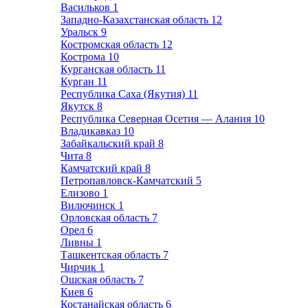
Васильков
1
Западно-Казахстанская область
12
Уральск
9
Костромская область
12
Кострома
10
Курганская область
11
Курган
11
Республика Саха (Якутия)
11
Якутск
8
Республика Северная Осетия — Алания
10
Владикавказ
10
Забайкальский край
8
Чита
8
Камчатский край
8
Петропавловск-Камчатский
5
Елизово
1
Вилючинск
1
Орловская область
7
Орел
6
Ливны
1
Ташкентская область
7
Чирчик
1
Ошская область
7
Киев
6
Костанайская область
6