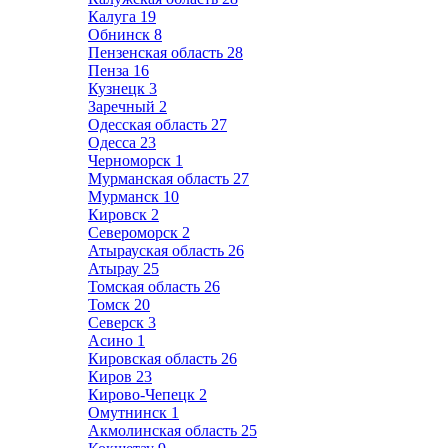
Калуга
19
Обнинск
8
Пензенская область
28
Пенза
16
Кузнецк
3
Заречный
2
Одесская область
27
Одесса
23
Черноморск
1
Мурманская область
27
Мурманск
10
Кировск
2
Североморск
2
Атырауская область
26
Атырау
25
Томская область
26
Томск
20
Северск
3
Асино
1
Кировская область
26
Киров
23
Кирово-Чепецк
2
Омутнинск
1
Акмолинская область
25