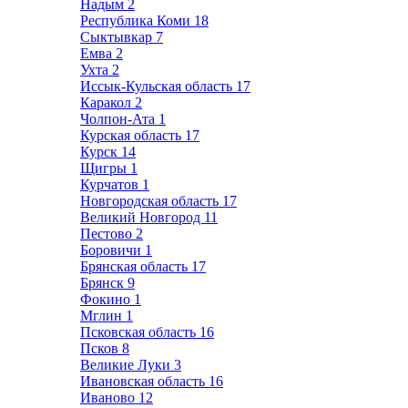
Надым
2
Республика Коми
18
Сыктывкар
7
Емва
2
Ухта
2
Иссык-Кульская область
17
Каракол
2
Чолпон-Ата
1
Курская область
17
Курск
14
Щигры
1
Курчатов
1
Новгородская область
17
Великий Новгород
11
Пестово
2
Боровичи
1
Брянская область
17
Брянск
9
Фокино
1
Мглин
1
Псковская область
16
Псков
8
Великие Луки
3
Ивановская область
16
Иваново
12