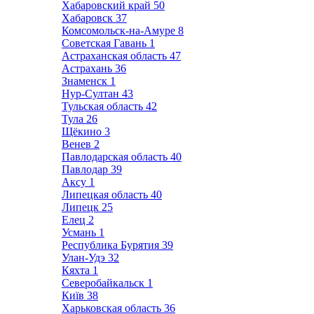
Хабаровский край
50
Хабаровск
37
Комсомольск-на-Амуре
8
Советская Гавань
1
Астраханская область
47
Астрахань
36
Знаменск
1
Нур-Султан
43
Тульская область
42
Тула
26
Щёкино
3
Венев
2
Павлодарская область
40
Павлодар
39
Аксу
1
Липецкая область
40
Липецк
25
Елец
2
Усмань
1
Республика Бурятия
39
Улан-Удэ
32
Кяхта
1
Северобайкальск
1
Київ
38
Харьковская область
36