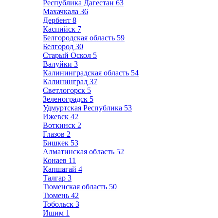
Республика Дагестан
63
Махачкала
36
Дербент
8
Каспийск
7
Белгородская область
59
Белгород
30
Старый Оскол
5
Валуйки
3
Калининградская область
54
Калининград
37
Светлогорск
5
Зеленоградск
5
Удмуртская Республика
53
Ижевск
42
Воткинск
2
Глазов
2
Бишкек
53
Алматинская область
52
Конаев
11
Капшагай
4
Талгар
3
Тюменская область
50
Тюмень
42
Тобольск
3
Ишим
1