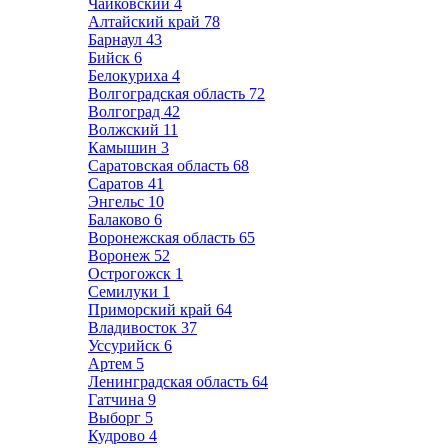
Чайковский
4
Алтайский край
78
Барнаул
43
Бийск
6
Белокуриха
4
Волгоградская область
72
Волгоград
42
Волжский
11
Камышин
3
Саратовская область
68
Саратов
41
Энгельс
10
Балаково
6
Воронежская область
65
Воронеж
52
Острогожск
1
Семилуки
1
Приморский край
64
Владивосток
37
Уссурийск
6
Артем
5
Ленинградская область
64
Гатчина
9
Выборг
5
Кудрово
4