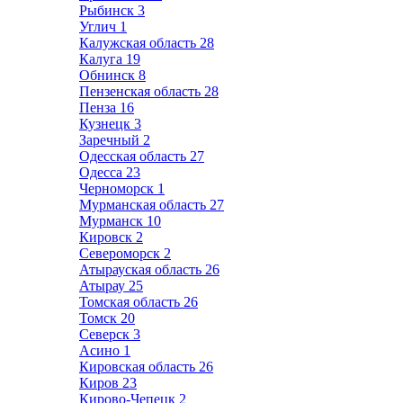
Рыбинск
3
Углич
1
Калужская область
28
Калуга
19
Обнинск
8
Пензенская область
28
Пенза
16
Кузнецк
3
Заречный
2
Одесская область
27
Одесса
23
Черноморск
1
Мурманская область
27
Мурманск
10
Кировск
2
Североморск
2
Атырауская область
26
Атырау
25
Томская область
26
Томск
20
Северск
3
Асино
1
Кировская область
26
Киров
23
Кирово-Чепецк
2