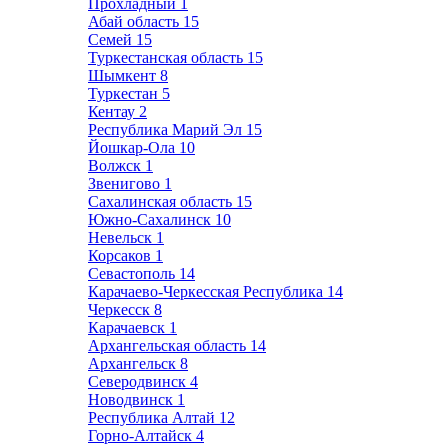
Прохладный
1
Абай область
15
Семей
15
Туркестанская область
15
Шымкент
8
Туркестан
5
Кентау
2
Республика Марий Эл
15
Йошкар-Ола
10
Волжск
1
Звенигово
1
Сахалинская область
15
Южно-Сахалинск
10
Невельск
1
Корсаков
1
Севастополь
14
Карачаево-Черкесская Республика
14
Черкесск
8
Карачаевск
1
Архангельская область
14
Архангельск
8
Северодвинск
4
Новодвинск
1
Республика Алтай
12
Горно-Алтайск
4