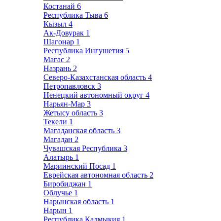
Костанай
6
Республика Тыва
6
Кызыл
4
Ак-Довурак
1
Шагонар
1
Республика Ингушетия
5
Магас
2
Назрань
2
Северо-Казахстанская область
4
Петропавловск
3
Ненецкий автономный округ
4
Нарьян-Мар
3
Жетысу область
3
Текели
1
Магаданская область
3
Магадан
2
Чувашская Республика
3
Алатырь
1
Мариинский Посад
1
Еврейская автономная область
2
Биробиджан
1
Облучье
1
Нарынская область
1
Нарын
1
Республика Калмыкия
1