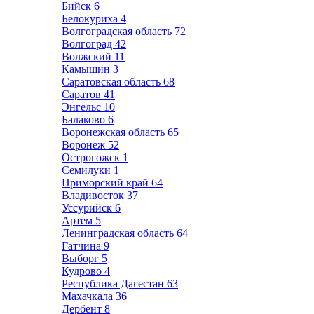
Бийск
6
Белокуриха
4
Волгоградская область
72
Волгоград
42
Волжский
11
Камышин
3
Саратовская область
68
Саратов
41
Энгельс
10
Балаково
6
Воронежская область
65
Воронеж
52
Острогожск
1
Семилуки
1
Приморский край
64
Владивосток
37
Уссурийск
6
Артем
5
Ленинградская область
64
Гатчина
9
Выборг
5
Кудрово
4
Республика Дагестан
63
Махачкала
36
Дербент
8