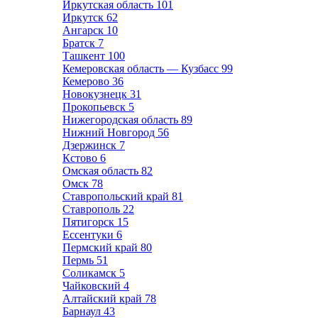
Иркутская область
101
Иркутск
62
Ангарск
10
Братск
7
Ташкент
100
Кемеровская область — Кузбасс
99
Кемерово
36
Новокузнецк
31
Прокопьевск
5
Нижегородская область
89
Нижний Новгород
56
Дзержинск
7
Кстово
6
Омская область
82
Омск
78
Ставропольский край
81
Ставрополь
22
Пятигорск
15
Ессентуки
6
Пермский край
80
Пермь
51
Соликамск
5
Чайковский
4
Алтайский край
78
Барнаул
43