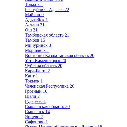
Торжок
1
Республика Адыгея
22
Майкоп
9
Адыгейск
1
Астана
21
Ош
21
Тамбовская область
21
Тамбов
15
Мичуринск
3
Моршанск
1
Восточно-Казахстанская область
20
Усть-Каменогорск
20
Чуйская область
20
Кара-Балта
2
Кант
1
Токмок
1
Чеченская Республика
20
Грозный
16
Шали
2
Гудермес
1
Смоленская область
20
Смоленск
14
Ярцево
2
Сафоново
1
Ямало-Ненецкий автономный округ
18