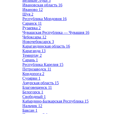
Великие Луки
3
Ивановская область
16
Иваново
12
Шуя
2
Республика Мордовия
16
Саранск
11
Рузаевка
2
Чувашская Республика — Чувашия
16
Чебоксары
12
Новочебоксарск
3
Карагандинская область
16
Караганда
13
Темиртау
2
Сарань
1
Республика Карелия
15
Петрозаводск
11
Кондопога
2
Суоярви
1
Амурская область
15
Благовещенск
11
Белогорск
1
Свободный
1
Кабардино-Балкарская Республика
15
Нальчик
12
Баксан
1