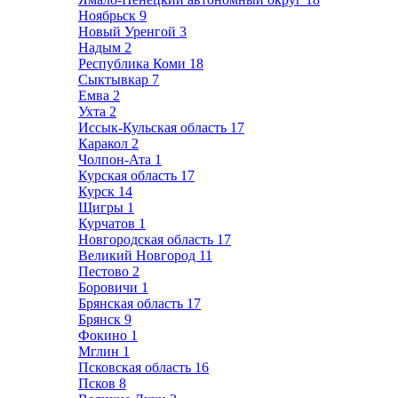
Ноябрьск
9
Новый Уренгой
3
Надым
2
Республика Коми
18
Сыктывкар
7
Емва
2
Ухта
2
Иссык-Кульская область
17
Каракол
2
Чолпон-Ата
1
Курская область
17
Курск
14
Щигры
1
Курчатов
1
Новгородская область
17
Великий Новгород
11
Пестово
2
Боровичи
1
Брянская область
17
Брянск
9
Фокино
1
Мглин
1
Псковская область
16
Псков
8