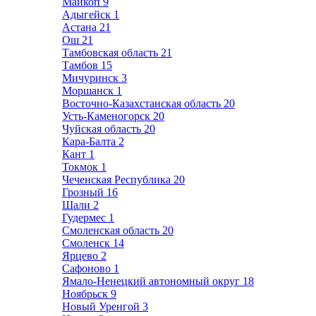
Майкоп
9
Адыгейск
1
Астана
21
Ош
21
Тамбовская область
21
Тамбов
15
Мичуринск
3
Моршанск
1
Восточно-Казахстанская область
20
Усть-Каменогорск
20
Чуйская область
20
Кара-Балта
2
Кант
1
Токмок
1
Чеченская Республика
20
Грозный
16
Шали
2
Гудермес
1
Смоленская область
20
Смоленск
14
Ярцево
2
Сафоново
1
Ямало-Ненецкий автономный округ
18
Ноябрьск
9
Новый Уренгой
3