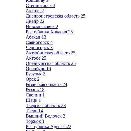
Кокшетау
9
Степногорск
3
Акколь
2
Днепропетровская область
25
Днепр
22
Новомосковск
2
Республика Хакасия
25
Абакан
13
Саяногорск
4
Черногорск
3
Актюбинская область
25
Актобе
25
Оренбургская область
25
Оренбург
16
Бузулук
2
Орск
2
Рязанская область
24
Рязань
18
Скопин
1
Шацк
1
Тверская область
23
Тверь
14
Вышний Волочёк
2
Торжок
1
Республика Адыгея
22