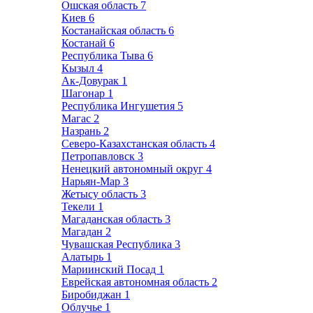
Ошская область
7
Киев
6
Костанайская область
6
Костанай
6
Республика Тыва
6
Кызыл
4
Ак-Довурак
1
Шагонар
1
Республика Ингушетия
5
Магас
2
Назрань
2
Северо-Казахстанская область
4
Петропавловск
3
Ненецкий автономный округ
4
Нарьян-Мар
3
Жетысу область
3
Текели
1
Магаданская область
3
Магадан
2
Чувашская Республика
3
Алатырь
1
Мариинский Посад
1
Еврейская автономная область
2
Биробиджан
1
Облучье
1