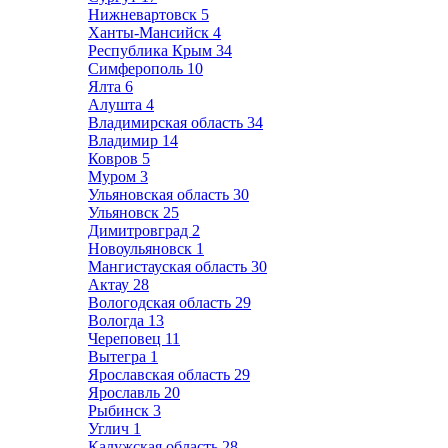
Нижневартовск
5
Ханты-Мансийск
4
Республика Крым
34
Симферополь
10
Ялта
6
Алушта
4
Владимирская область
34
Владимир
14
Ковров
5
Муром
3
Ульяновская область
30
Ульяновск
25
Димитровград
2
Новоульяновск
1
Мангистауская область
30
Актау
28
Вологодская область
29
Вологда
13
Череповец
11
Вытегра
1
Ярославская область
29
Ярославль
20
Рыбинск
3
Углич
1
Калужская область
28