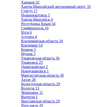
Харьков
32
Ханты-Мансийский автономный округ
35
Сургут
17
Нижневартовск
5
Ханты-Мансийск
4
Республика Крым
34
Симферополь
10
Ялта
6
Алушта
4
Владимирская область
34
Владимир
14
Ковров
5
Муром
3
Ульяновская область
30
Ульяновск
25
Димитровград
2
Новоульяновск
1
Мангистауская область
30
Актау
28
Вологодская область
29
Вологда
13
Череповец
11
Вытегра
1
Ярославская область
29
Ярославль
20