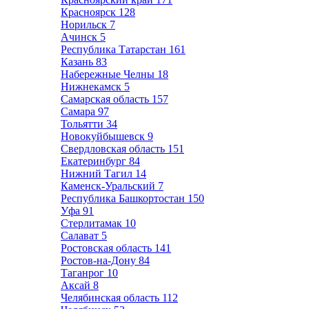
Красноярск
128
Норильск
7
Ачинск
5
Республика Татарстан
161
Казань
83
Набережные Челны
18
Нижнекамск
5
Самарская область
157
Самара
97
Тольятти
34
Новокуйбышевск
9
Свердловская область
151
Екатеринбург
84
Нижний Тагил
14
Каменск-Уральский
7
Республика Башкортостан
150
Уфа
91
Стерлитамак
10
Салават
5
Ростовская область
141
Ростов-на-Дону
84
Таганрог
10
Аксай
8
Челябинская область
112