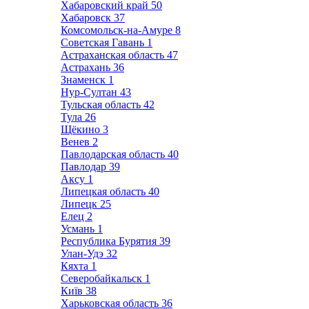
Хабаровский край
50
Хабаровск
37
Комсомольск-на-Амуре
8
Советская Гавань
1
Астраханская область
47
Астрахань
36
Знаменск
1
Нур-Султан
43
Тульская область
42
Тула
26
Щёкино
3
Венев
2
Павлодарская область
40
Павлодар
39
Аксу
1
Липецкая область
40
Липецк
25
Елец
2
Усмань
1
Республика Бурятия
39
Улан-Удэ
32
Кяхта
1
Северобайкальск
1
Київ
38
Харьковская область
36