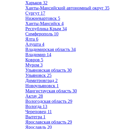
Харьков
32
Ханты-Мансийский автономный округ
35
Сургут
17
Нижневартовск
5
Ханты-Мансийск
4
Республика Крым
34
Симферополь
10
Ялта
6
Алушта
4
Владимирская область
34
Владимир
14
Ковров
5
Муром
3
Ульяновская область
30
Ульяновск
25
Димитровград
2
Новоульяновск
1
Мангистауская область
30
Актау
28
Вологодская область
29
Вологда
13
Череповец
11
Вытегра
1
Ярославская область
29
Ярославль
20