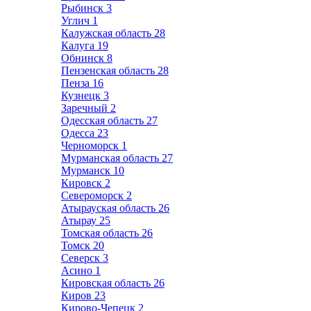
Рыбинск
3
Углич
1
Калужская область
28
Калуга
19
Обнинск
8
Пензенская область
28
Пенза
16
Кузнецк
3
Заречный
2
Одесская область
27
Одесса
23
Черноморск
1
Мурманская область
27
Мурманск
10
Кировск
2
Североморск
2
Атырауская область
26
Атырау
25
Томская область
26
Томск
20
Северск
3
Асино
1
Кировская область
26
Киров
23
Кирово-Чепецк
2