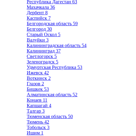
Республика Дагестан
63
Махачкала
36
Дербент
8
Каспийск
7
Белгородская область
59
Белгород
30
Старый Оскол
5
Валуйки
3
Калининградская область
54
Калининград
37
Светлогорск
5
Зеленоградск
5
Удмуртская Республика
53
Ижевск
42
Воткинск
2
Глазов
2
Бишкек
53
Алматинская область
52
Конаев
11
Капшагай
4
Талгар
3
Тюменская область
50
Тюмень
42
Тобольск
3
Ишим
1