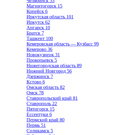
Челябинск
53
Магнитогорск
15
Копейск
6
Иркутская область
101
Иркутск
62
Ангарск
10
Братск
7
Ташкент
100
Кемеровская область — Кузбасс
99
Кемерово
36
Новокузнецк
31
Прокопьевск
5
Нижегородская область
89
Нижний Новгород
56
Дзержинск
7
Кстово
6
Омская область
82
Омск
78
Ставропольский край
81
Ставрополь
22
Пятигорск
15
Ессентуки
6
Пермский край
80
Пермь
51
Соликамск
5