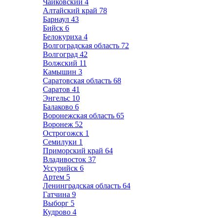
Чайковский
4
Алтайский край
78
Барнаул
43
Бийск
6
Белокуриха
4
Волгоградская область
72
Волгоград
42
Волжский
11
Камышин
3
Саратовская область
68
Саратов
41
Энгельс
10
Балаково
6
Воронежская область
65
Воронеж
52
Острогожск
1
Семилуки
1
Приморский край
64
Владивосток
37
Уссурийск
6
Артем
5
Ленинградская область
64
Гатчина
9
Выборг
5
Кудрово
4