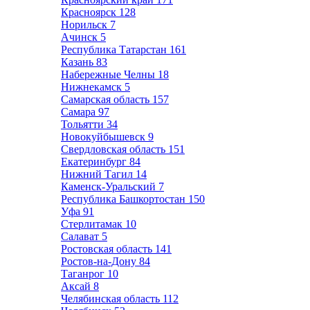
Красноярск
128
Норильск
7
Ачинск
5
Республика Татарстан
161
Казань
83
Набережные Челны
18
Нижнекамск
5
Самарская область
157
Самара
97
Тольятти
34
Новокуйбышевск
9
Свердловская область
151
Екатеринбург
84
Нижний Тагил
14
Каменск-Уральский
7
Республика Башкортостан
150
Уфа
91
Стерлитамак
10
Салават
5
Ростовская область
141
Ростов-на-Дону
84
Таганрог
10
Аксай
8
Челябинская область
112