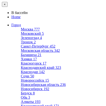
×
В бассейн
Home
Город
Москва
777
Московский
5
Зеленоград
4
Троицк
2
Санкт-Петербург
452
Московская область
342
Балашиха
21
Химки
17
Красногорск
17
Краснодарский край
323
Краснодар
142
Сочи
50
Новороссийск
15
Новосибирская область
236
Новосибирск
192
Бердск
8
Обь
3
Алматы
193
Красноярский край
171