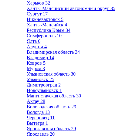
Харьков
32
Ханты-Мансийский автономный округ
35
Сургут
17
Нижневартовск
5
Ханты-Мансийск
4
Республика Крым
34
Симферополь
10
Ялта
6
Алушта
4
Владимирская область
34
Владимир
14
Ковров
5
Муром
3
Ульяновская область
30
Ульяновск
25
Димитровград
2
Новоульяновск
1
Мангистауская область
30
Актау
28
Вологодская область
29
Вологда
13
Череповец
11
Вытегра
1
Ярославская область
29
Ярославль
20