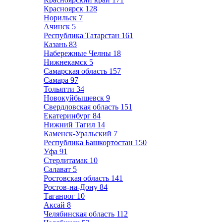
Красноярск
128
Норильск
7
Ачинск
5
Республика Татарстан
161
Казань
83
Набережные Челны
18
Нижнекамск
5
Самарская область
157
Самара
97
Тольятти
34
Новокуйбышевск
9
Свердловская область
151
Екатеринбург
84
Нижний Тагил
14
Каменск-Уральский
7
Республика Башкортостан
150
Уфа
91
Стерлитамак
10
Салават
5
Ростовская область
141
Ростов-на-Дону
84
Таганрог
10
Аксай
8
Челябинская область
112