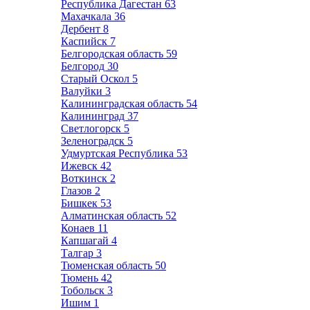
Республика Дагестан
63
Махачкала
36
Дербент
8
Каспийск
7
Белгородская область
59
Белгород
30
Старый Оскол
5
Валуйки
3
Калининградская область
54
Калининград
37
Светлогорск
5
Зеленоградск
5
Удмуртская Республика
53
Ижевск
42
Воткинск
2
Глазов
2
Бишкек
53
Алматинская область
52
Конаев
11
Капшагай
4
Талгар
3
Тюменская область
50
Тюмень
42
Тобольск
3
Ишим
1