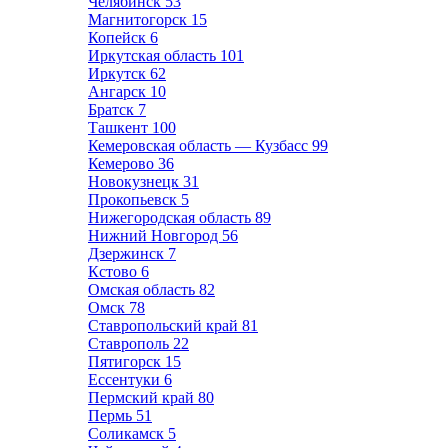
Челябинск
53
Магнитогорск
15
Копейск
6
Иркутская область
101
Иркутск
62
Ангарск
10
Братск
7
Ташкент
100
Кемеровская область — Кузбасс
99
Кемерово
36
Новокузнецк
31
Прокопьевск
5
Нижегородская область
89
Нижний Новгород
56
Дзержинск
7
Кстово
6
Омская область
82
Омск
78
Ставропольский край
81
Ставрополь
22
Пятигорск
15
Ессентуки
6
Пермский край
80
Пермь
51
Соликамск
5