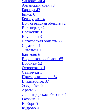
Чайковский
4
Алтайский край
78
Барнаул
43
Бийск
6
Белокуриха
4
Волгоградская область
72
Волгоград
42
Волжский
11
Камышин
3
Саратовская область
68
Саратов
41
Энгельс
10
Балаково
6
Воронежская область
65
Воронеж
52
Острогожск
1
Семилуки
1
Приморский край
64
Владивосток
37
Уссурийск
6
Артем
5
Ленинградская область
64
Гатчина
9
Выборг
5
Кудрово
4