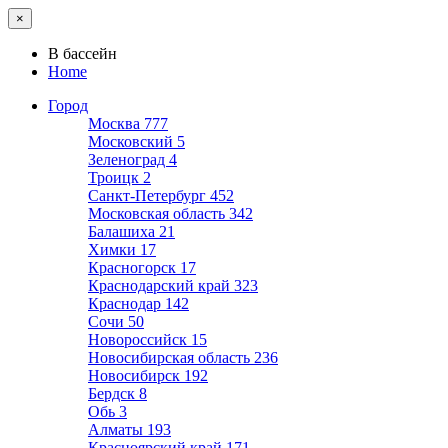
×
В бассейн
Home
Город
Москва
777
Московский
5
Зеленоград
4
Троицк
2
Санкт-Петербург
452
Московская область
342
Балашиха
21
Химки
17
Красногорск
17
Краснодарский край
323
Краснодар
142
Сочи
50
Новороссийск
15
Новосибирская область
236
Новосибирск
192
Бердск
8
Обь
3
Алматы
193
Красноярский край
171