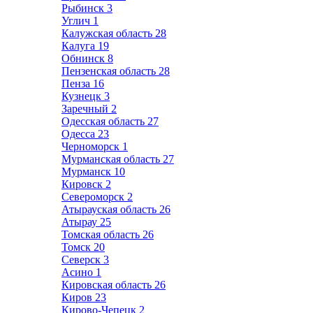
Рыбинск
3
Углич
1
Калужская область
28
Калуга
19
Обнинск
8
Пензенская область
28
Пенза
16
Кузнецк
3
Заречный
2
Одесская область
27
Одесса
23
Черноморск
1
Мурманская область
27
Мурманск
10
Кировск
2
Североморск
2
Атырауская область
26
Атырау
25
Томская область
26
Томск
20
Северск
3
Асино
1
Кировская область
26
Киров
23
Кирово-Чепецк
2