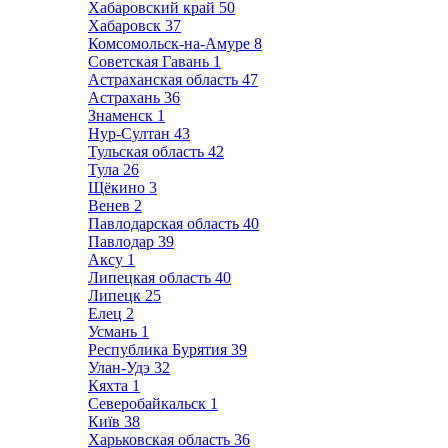
Хабаровский край
50
Хабаровск
37
Комсомольск-на-Амуре
8
Советская Гавань
1
Астраханская область
47
Астрахань
36
Знаменск
1
Нур-Султан
43
Тульская область
42
Тула
26
Щёкино
3
Венев
2
Павлодарская область
40
Павлодар
39
Аксу
1
Липецкая область
40
Липецк
25
Елец
2
Усмань
1
Республика Бурятия
39
Улан-Удэ
32
Кяхта
1
Северобайкальск
1
Київ
38
Харьковская область
36