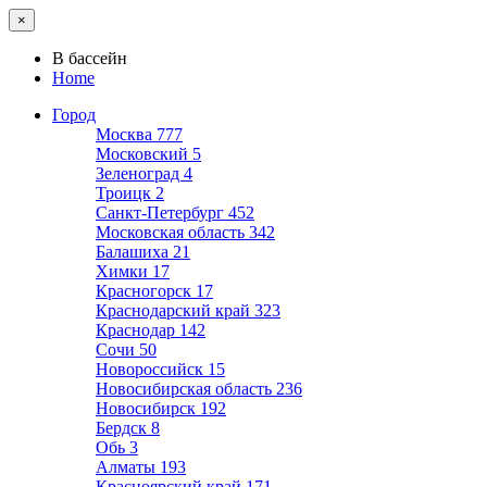
×
В бассейн
Home
Город
Москва
777
Московский
5
Зеленоград
4
Троицк
2
Санкт-Петербург
452
Московская область
342
Балашиха
21
Химки
17
Красногорск
17
Краснодарский край
323
Краснодар
142
Сочи
50
Новороссийск
15
Новосибирская область
236
Новосибирск
192
Бердск
8
Обь
3
Алматы
193
Красноярский край
171