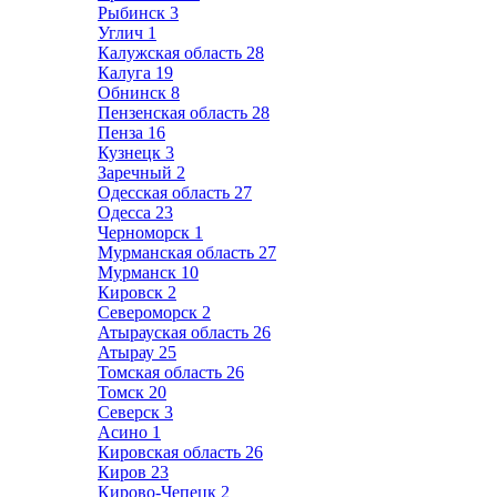
Рыбинск
3
Углич
1
Калужская область
28
Калуга
19
Обнинск
8
Пензенская область
28
Пенза
16
Кузнецк
3
Заречный
2
Одесская область
27
Одесса
23
Черноморск
1
Мурманская область
27
Мурманск
10
Кировск
2
Североморск
2
Атырауская область
26
Атырау
25
Томская область
26
Томск
20
Северск
3
Асино
1
Кировская область
26
Киров
23
Кирово-Чепецк
2