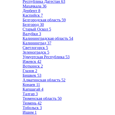
Республика Дагестан
63
Махачкала
36
Дербент
8
Каспийск
7
Белгородская область
59
Белгород
30
Старый Оскол
5
Валуйки
3
Калининградская область
54
Калининград
37
Светлогорск
5
Зеленоградск
5
Удмуртская Республика
53
Ижевск
42
Воткинск
2
Глазов
2
Бишкек
53
Алматинская область
52
Конаев
11
Капшагай
4
Талгар
3
Тюменская область
50
Тюмень
42
Тобольск
3
Ишим
1