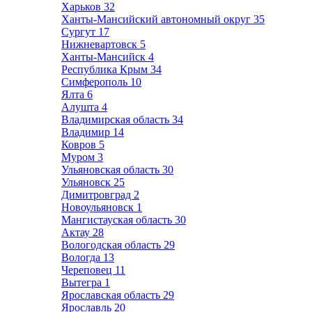
Харьков
32
Ханты-Мансийский автономный округ
35
Сургут
17
Нижневартовск
5
Ханты-Мансийск
4
Республика Крым
34
Симферополь
10
Ялта
6
Алушта
4
Владимирская область
34
Владимир
14
Ковров
5
Муром
3
Ульяновская область
30
Ульяновск
25
Димитровград
2
Новоульяновск
1
Мангистауская область
30
Актау
28
Вологодская область
29
Вологда
13
Череповец
11
Вытегра
1
Ярославская область
29
Ярославль
20