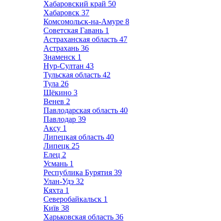
Хабаровский край
50
Хабаровск
37
Комсомольск-на-Амуре
8
Советская Гавань
1
Астраханская область
47
Астрахань
36
Знаменск
1
Нур-Султан
43
Тульская область
42
Тула
26
Щёкино
3
Венев
2
Павлодарская область
40
Павлодар
39
Аксу
1
Липецкая область
40
Липецк
25
Елец
2
Усмань
1
Республика Бурятия
39
Улан-Удэ
32
Кяхта
1
Северобайкальск
1
Київ
38
Харьковская область
36