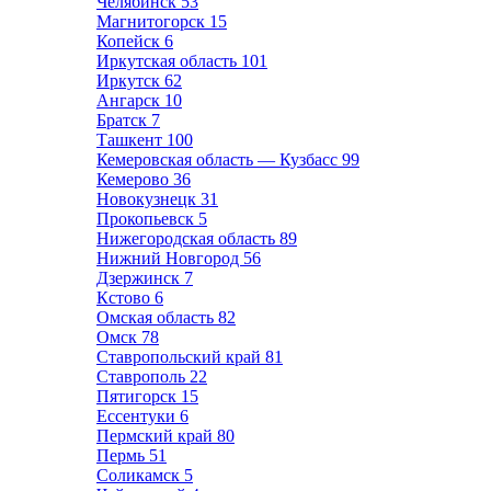
Челябинск
53
Магнитогорск
15
Копейск
6
Иркутская область
101
Иркутск
62
Ангарск
10
Братск
7
Ташкент
100
Кемеровская область — Кузбасс
99
Кемерово
36
Новокузнецк
31
Прокопьевск
5
Нижегородская область
89
Нижний Новгород
56
Дзержинск
7
Кстово
6
Омская область
82
Омск
78
Ставропольский край
81
Ставрополь
22
Пятигорск
15
Ессентуки
6
Пермский край
80
Пермь
51
Соликамск
5