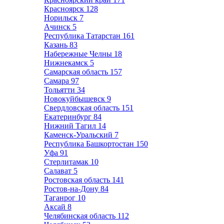
Красноярск
128
Норильск
7
Ачинск
5
Республика Татарстан
161
Казань
83
Набережные Челны
18
Нижнекамск
5
Самарская область
157
Самара
97
Тольятти
34
Новокуйбышевск
9
Свердловская область
151
Екатеринбург
84
Нижний Тагил
14
Каменск-Уральский
7
Республика Башкортостан
150
Уфа
91
Стерлитамак
10
Салават
5
Ростовская область
141
Ростов-на-Дону
84
Таганрог
10
Аксай
8
Челябинская область
112