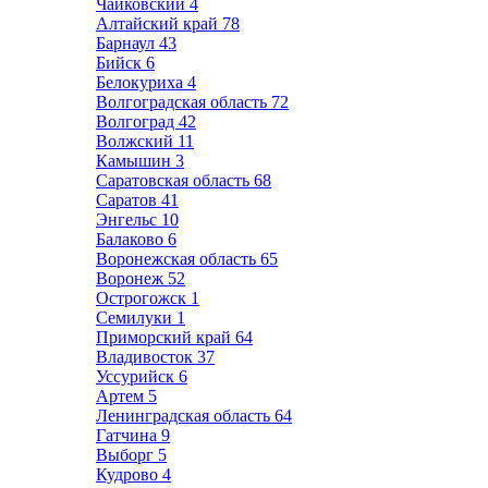
Чайковский
4
Алтайский край
78
Барнаул
43
Бийск
6
Белокуриха
4
Волгоградская область
72
Волгоград
42
Волжский
11
Камышин
3
Саратовская область
68
Саратов
41
Энгельс
10
Балаково
6
Воронежская область
65
Воронеж
52
Острогожск
1
Семилуки
1
Приморский край
64
Владивосток
37
Уссурийск
6
Артем
5
Ленинградская область
64
Гатчина
9
Выборг
5
Кудрово
4