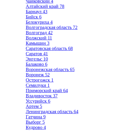
Чайковский
4
Алтайский край
78
Барнаул
43
Бийск
6
Белокуриха
4
Волгоградская область
72
Волгоград
42
Волжский
11
Камышин
3
Саратовская область
68
Саратов
41
Энгельс
10
Балаково
6
Воронежская область
65
Воронеж
52
Острогожск
1
Семилуки
1
Приморский край
64
Владивосток
37
Уссурийск
6
Артем
5
Ленинградская область
64
Гатчина
9
Выборг
5
Кудрово
4