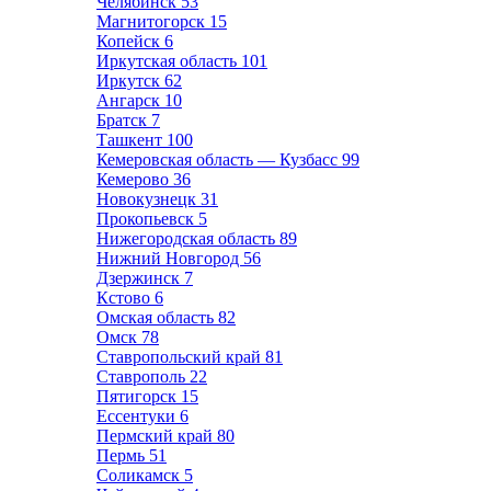
Челябинск
53
Магнитогорск
15
Копейск
6
Иркутская область
101
Иркутск
62
Ангарск
10
Братск
7
Ташкент
100
Кемеровская область — Кузбасс
99
Кемерово
36
Новокузнецк
31
Прокопьевск
5
Нижегородская область
89
Нижний Новгород
56
Дзержинск
7
Кстово
6
Омская область
82
Омск
78
Ставропольский край
81
Ставрополь
22
Пятигорск
15
Ессентуки
6
Пермский край
80
Пермь
51
Соликамск
5