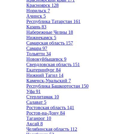
Красноярск
128
Норильск
7
Ачинск
5
Республика Татарстан
161
Казань
83
Набережные Челны
18
Нижнекамск
5
Самарская область
157
Самара
97
Тольятти
34
Новокуйбышевск
9
Свердловская область
151
Екатеринбург
84
Нижний Тагил
14
Каменск-Уральский
7
Республика Башкортостан
150
Уфа
91
Стерлитамак
10
Салават
5
Ростовская область
141
Ростов-на-Дону
84
Таганрог
10
Аксай
8
Челябинская область
112