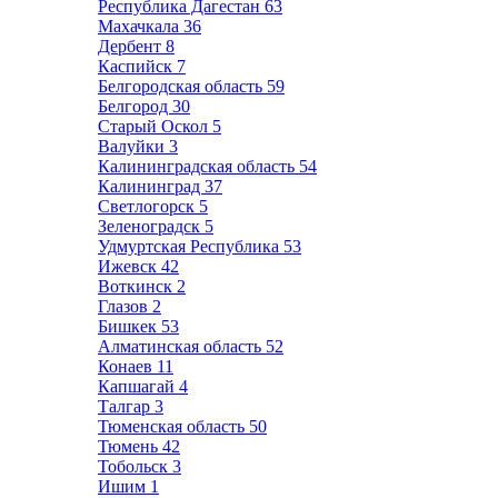
Республика Дагестан
63
Махачкала
36
Дербент
8
Каспийск
7
Белгородская область
59
Белгород
30
Старый Оскол
5
Валуйки
3
Калининградская область
54
Калининград
37
Светлогорск
5
Зеленоградск
5
Удмуртская Республика
53
Ижевск
42
Воткинск
2
Глазов
2
Бишкек
53
Алматинская область
52
Конаев
11
Капшагай
4
Талгар
3
Тюменская область
50
Тюмень
42
Тобольск
3
Ишим
1