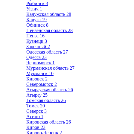
Рыбинск
3
Углич
1
Калужская область
28
Калуга
19
Обнинск
8
Пензенская область
28
Пенза
16
Кузнецк
3
Заречный
2
Одесская область
27
Одесса
23
Черноморск
1
Мурманская область
27
Мурманск
10
Кировск
2
Североморск
2
Атырауская область
26
Атырау
25
Томская область
26
Томск
20
Северск
3
Асино
1
Кировская область
26
Киров
23
Кирово-Чепецк
2