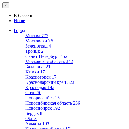
×
В бассейн
Home
Город
Москва
777
Московский
5
Зеленоград
4
Троицк
2
Санкт-Петербург
452
Московская область
342
Балашиха
21
Химки
17
Красногорск
17
Краснодарский край
323
Краснодар
142
Сочи
50
Новороссийск
15
Новосибирская область
236
Новосибирск
192
Бердск
8
Обь
3
Алматы
193
Красноярский край
171