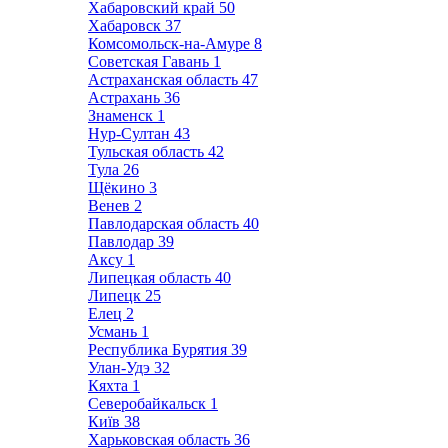
Хабаровский край
50
Хабаровск
37
Комсомольск-на-Амуре
8
Советская Гавань
1
Астраханская область
47
Астрахань
36
Знаменск
1
Нур-Султан
43
Тульская область
42
Тула
26
Щёкино
3
Венев
2
Павлодарская область
40
Павлодар
39
Аксу
1
Липецкая область
40
Липецк
25
Елец
2
Усмань
1
Республика Бурятия
39
Улан-Удэ
32
Кяхта
1
Северобайкальск
1
Київ
38
Харьковская область
36