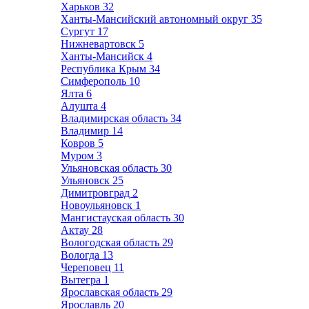
Харьков
32
Ханты-Мансийский автономный округ
35
Сургут
17
Нижневартовск
5
Ханты-Мансийск
4
Республика Крым
34
Симферополь
10
Ялта
6
Алушта
4
Владимирская область
34
Владимир
14
Ковров
5
Муром
3
Ульяновская область
30
Ульяновск
25
Димитровград
2
Новоульяновск
1
Мангистауская область
30
Актау
28
Вологодская область
29
Вологда
13
Череповец
11
Вытегра
1
Ярославская область
29
Ярославль
20