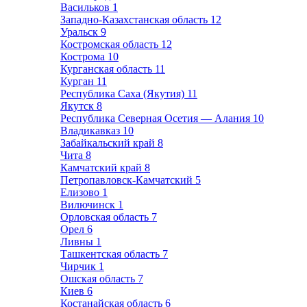
Васильков
1
Западно-Казахстанская область
12
Уральск
9
Костромская область
12
Кострома
10
Курганская область
11
Курган
11
Республика Саха (Якутия)
11
Якутск
8
Республика Северная Осетия — Алания
10
Владикавказ
10
Забайкальский край
8
Чита
8
Камчатский край
8
Петропавловск-Камчатский
5
Елизово
1
Вилючинск
1
Орловская область
7
Орел
6
Ливны
1
Ташкентская область
7
Чирчик
1
Ошская область
7
Киев
6
Костанайская область
6