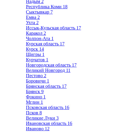
Надым
2
Республика Коми
18
Сыктывкар
7
Емва
2
Ухта
2
Иссык-Кульская область
17
Каракол
2
Чолпон-Ата
1
Курская область
17
Курск
14
Щигры
1
Курчатов
1
Новгородская область
17
Великий Новгород
11
Пестово
2
Боровичи
1
Брянская область
17
Брянск
9
Фокино
1
Мглин
1
Псковская область
16
Псков
8
Великие Луки
3
Ивановская область
16
Иваново
12