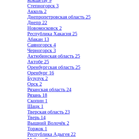
Кокшетау
9
Степногорск
3
Акколь
2
Днепропетровская область
25
Днепр
22
Новомосковск
2
Республика Хакасия
25
Абакан
13
Саяногорск
4
Черногорск
3
Актюбинская область
25
Актобе
25
Оренбургская область
25
Оренбург
16
Бузулук
2
Орск
2
Рязанская область
24
Рязань
18
Скопин
1
Шацк
1
Тверская область
23
Тверь
14
Вышний Волочёк
2
Торжок
1
Республика Адыгея
22