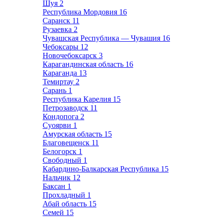
Шуя
2
Республика Мордовия
16
Саранск
11
Рузаевка
2
Чувашская Республика — Чувашия
16
Чебоксары
12
Новочебоксарск
3
Карагандинская область
16
Караганда
13
Темиртау
2
Сарань
1
Республика Карелия
15
Петрозаводск
11
Кондопога
2
Суоярви
1
Амурская область
15
Благовещенск
11
Белогорск
1
Свободный
1
Кабардино-Балкарская Республика
15
Нальчик
12
Баксан
1
Прохладный
1
Абай область
15
Семей
15