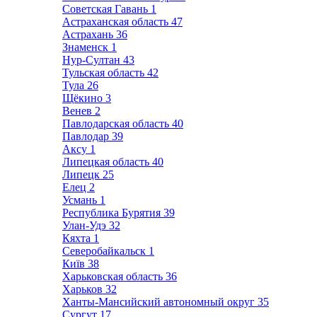
Советская Гавань
1
Астраханская область
47
Астрахань
36
Знаменск
1
Нур-Султан
43
Тульская область
42
Тула
26
Щёкино
3
Венев
2
Павлодарская область
40
Павлодар
39
Аксу
1
Липецкая область
40
Липецк
25
Елец
2
Усмань
1
Республика Бурятия
39
Улан-Удэ
32
Кяхта
1
Северобайкальск
1
Київ
38
Харьковская область
36
Харьков
32
Ханты-Мансийский автономный округ
35
Сургут
17