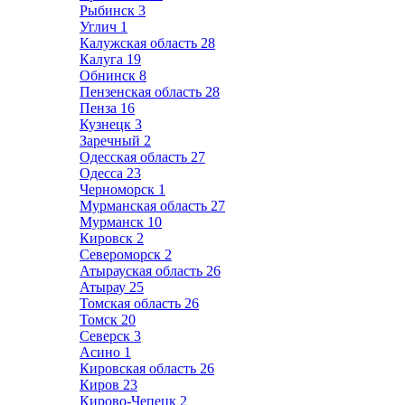
Рыбинск
3
Углич
1
Калужская область
28
Калуга
19
Обнинск
8
Пензенская область
28
Пенза
16
Кузнецк
3
Заречный
2
Одесская область
27
Одесса
23
Черноморск
1
Мурманская область
27
Мурманск
10
Кировск
2
Североморск
2
Атырауская область
26
Атырау
25
Томская область
26
Томск
20
Северск
3
Асино
1
Кировская область
26
Киров
23
Кирово-Чепецк
2