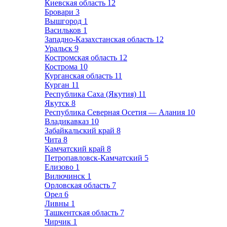
Киевская область
12
Бровари
3
Вышгород
1
Васильков
1
Западно-Казахстанская область
12
Уральск
9
Костромская область
12
Кострома
10
Курганская область
11
Курган
11
Республика Саха (Якутия)
11
Якутск
8
Республика Северная Осетия — Алания
10
Владикавказ
10
Забайкальский край
8
Чита
8
Камчатский край
8
Петропавловск-Камчатский
5
Елизово
1
Вилючинск
1
Орловская область
7
Орел
6
Ливны
1
Ташкентская область
7
Чирчик
1