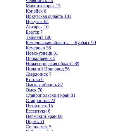
Челябинск
53
Магнитогорск
15
Копейск
6
Иркутская область
101
Иркутск
62
Ангарск
10
Братск
7
Ташкент
100
Кемеровская область — Кузбасс
99
Кемерово
36
Новокузнецк
31
Прокопьевск
5
Нижегородская область
89
Нижний Новгород
56
Дзержинск
7
Кстово
6
Омская область
82
Омск
78
Ставропольский край
81
Ставрополь
22
Пятигорск
15
Ессентуки
6
Пермский край
80
Пермь
51
Соликамск
5