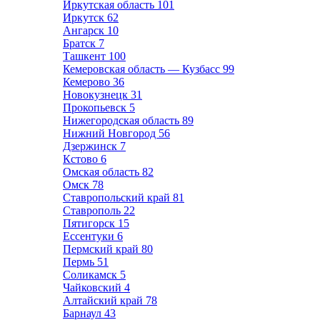
Иркутская область
101
Иркутск
62
Ангарск
10
Братск
7
Ташкент
100
Кемеровская область — Кузбасс
99
Кемерово
36
Новокузнецк
31
Прокопьевск
5
Нижегородская область
89
Нижний Новгород
56
Дзержинск
7
Кстово
6
Омская область
82
Омск
78
Ставропольский край
81
Ставрополь
22
Пятигорск
15
Ессентуки
6
Пермский край
80
Пермь
51
Соликамск
5
Чайковский
4
Алтайский край
78
Барнаул
43