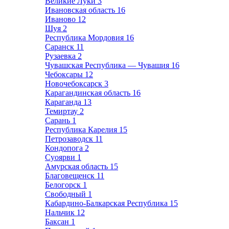
Великие Луки
3
Ивановская область
16
Иваново
12
Шуя
2
Республика Мордовия
16
Саранск
11
Рузаевка
2
Чувашская Республика — Чувашия
16
Чебоксары
12
Новочебоксарск
3
Карагандинская область
16
Караганда
13
Темиртау
2
Сарань
1
Республика Карелия
15
Петрозаводск
11
Кондопога
2
Суоярви
1
Амурская область
15
Благовещенск
11
Белогорск
1
Свободный
1
Кабардино-Балкарская Республика
15
Нальчик
12
Баксан
1