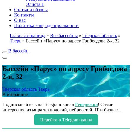
Элиста
1
Статьи и обзоры
Контакты
О нас
Политика конфиденциальности
Главная страница
»
Все бассейны
»
Тверская область
»
Тверь
»
Бассейн «Парус» по адресу Грибоедова 2-я, 32
В бассейн
Бассейн «Парус» по адресу Грибоедова
2-я, 32
Тверская область
Тверь
В избранное
Подписывайтесь на Telegram-канал
Генережка
! Самое
интересное из мира технологий, нейросетей, IT и бизнеса.
Перейти в Telegram канал