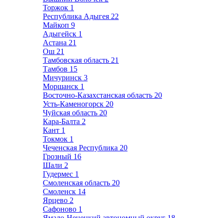
Торжок
1
Республика Адыгея
22
Майкоп
9
Адыгейск
1
Астана
21
Ош
21
Тамбовская область
21
Тамбов
15
Мичуринск
3
Моршанск
1
Восточно-Казахстанская область
20
Усть-Каменогорск
20
Чуйская область
20
Кара-Балта
2
Кант
1
Токмок
1
Чеченская Республика
20
Грозный
16
Шали
2
Гудермес
1
Смоленская область
20
Смоленск
14
Ярцево
2
Сафоново
1
Ямало-Ненецкий автономный округ
18