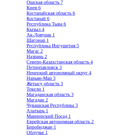
Ошская область
7
Киев
6
Костанайская область
6
Костанай
6
Республика Тыва
6
Кызыл
4
Ак-Довурак
1
Шагонар
1
Республика Ингушетия
5
Магас
2
Назрань
2
Северо-Казахстанская область
4
Петропавловск
3
Ненецкий автономный округ
4
Нарьян-Мар
3
Жетысу область
3
Текели
1
Магаданская область
3
Магадан
2
Чувашская Республика
3
Алатырь
1
Мариинский Посад
1
Еврейская автономная область
2
Биробиджан
1
Облучье
1