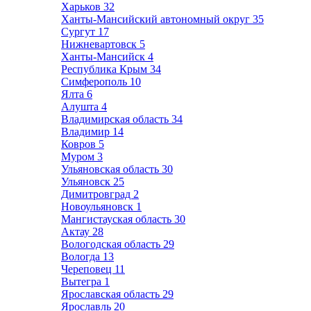
Харьков
32
Ханты-Мансийский автономный округ
35
Сургут
17
Нижневартовск
5
Ханты-Мансийск
4
Республика Крым
34
Симферополь
10
Ялта
6
Алушта
4
Владимирская область
34
Владимир
14
Ковров
5
Муром
3
Ульяновская область
30
Ульяновск
25
Димитровград
2
Новоульяновск
1
Мангистауская область
30
Актау
28
Вологодская область
29
Вологда
13
Череповец
11
Вытегра
1
Ярославская область
29
Ярославль
20