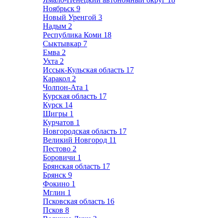
Ноябрьск
9
Новый Уренгой
3
Надым
2
Республика Коми
18
Сыктывкар
7
Емва
2
Ухта
2
Иссык-Кульская область
17
Каракол
2
Чолпон-Ата
1
Курская область
17
Курск
14
Щигры
1
Курчатов
1
Новгородская область
17
Великий Новгород
11
Пестово
2
Боровичи
1
Брянская область
17
Брянск
9
Фокино
1
Мглин
1
Псковская область
16
Псков
8