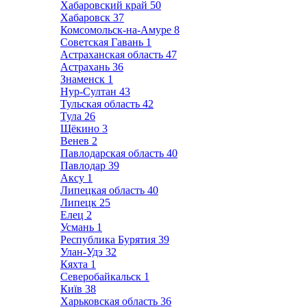
Хабаровский край
50
Хабаровск
37
Комсомольск-на-Амуре
8
Советская Гавань
1
Астраханская область
47
Астрахань
36
Знаменск
1
Нур-Султан
43
Тульская область
42
Тула
26
Щёкино
3
Венев
2
Павлодарская область
40
Павлодар
39
Аксу
1
Липецкая область
40
Липецк
25
Елец
2
Усмань
1
Республика Бурятия
39
Улан-Удэ
32
Кяхта
1
Северобайкальск
1
Київ
38
Харьковская область
36