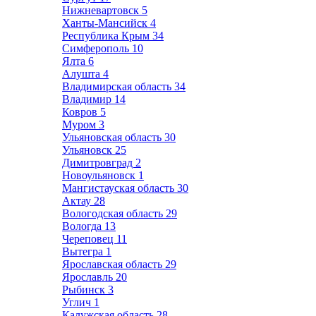
Нижневартовск
5
Ханты-Мансийск
4
Республика Крым
34
Симферополь
10
Ялта
6
Алушта
4
Владимирская область
34
Владимир
14
Ковров
5
Муром
3
Ульяновская область
30
Ульяновск
25
Димитровград
2
Новоульяновск
1
Мангистауская область
30
Актау
28
Вологодская область
29
Вологда
13
Череповец
11
Вытегра
1
Ярославская область
29
Ярославль
20
Рыбинск
3
Углич
1
Калужская область
28