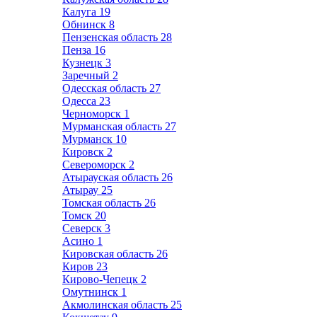
Калуга
19
Обнинск
8
Пензенская область
28
Пенза
16
Кузнецк
3
Заречный
2
Одесская область
27
Одесса
23
Черноморск
1
Мурманская область
27
Мурманск
10
Кировск
2
Североморск
2
Атырауская область
26
Атырау
25
Томская область
26
Томск
20
Северск
3
Асино
1
Кировская область
26
Киров
23
Кирово-Чепецк
2
Омутнинск
1
Акмолинская область
25