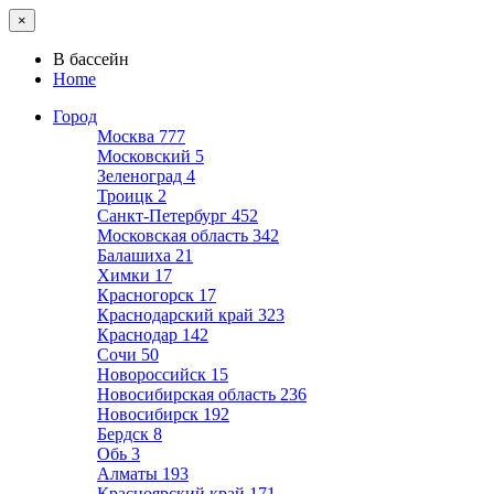
×
В бассейн
Home
Город
Москва
777
Московский
5
Зеленоград
4
Троицк
2
Санкт-Петербург
452
Московская область
342
Балашиха
21
Химки
17
Красногорск
17
Краснодарский край
323
Краснодар
142
Сочи
50
Новороссийск
15
Новосибирская область
236
Новосибирск
192
Бердск
8
Обь
3
Алматы
193
Красноярский край
171