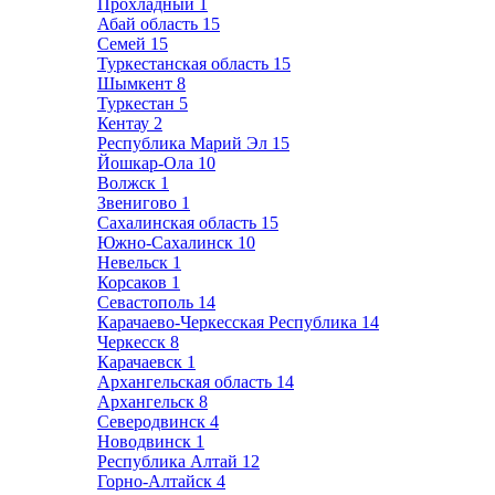
Прохладный
1
Абай область
15
Семей
15
Туркестанская область
15
Шымкент
8
Туркестан
5
Кентау
2
Республика Марий Эл
15
Йошкар-Ола
10
Волжск
1
Звенигово
1
Сахалинская область
15
Южно-Сахалинск
10
Невельск
1
Корсаков
1
Севастополь
14
Карачаево-Черкесская Республика
14
Черкесск
8
Карачаевск
1
Архангельская область
14
Архангельск
8
Северодвинск
4
Новодвинск
1
Республика Алтай
12
Горно-Алтайск
4