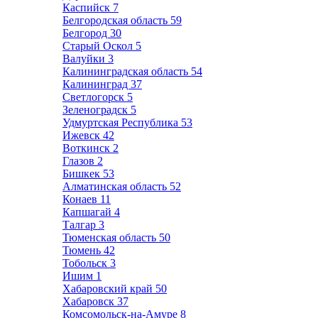
Каспийск
7
Белгородская область
59
Белгород
30
Старый Оскол
5
Валуйки
3
Калининградская область
54
Калининград
37
Светлогорск
5
Зеленоградск
5
Удмуртская Республика
53
Ижевск
42
Воткинск
2
Глазов
2
Бишкек
53
Алматинская область
52
Конаев
11
Капшагай
4
Талгар
3
Тюменская область
50
Тюмень
42
Тобольск
3
Ишим
1
Хабаровский край
50
Хабаровск
37
Комсомольск-на-Амуре
8