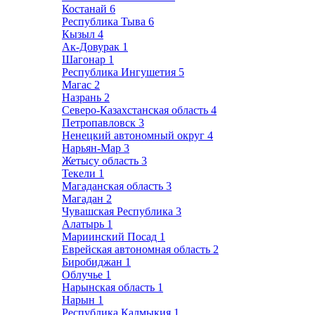
Костанай
6
Республика Тыва
6
Кызыл
4
Ак-Довурак
1
Шагонар
1
Республика Ингушетия
5
Магас
2
Назрань
2
Северо-Казахстанская область
4
Петропавловск
3
Ненецкий автономный округ
4
Нарьян-Мар
3
Жетысу область
3
Текели
1
Магаданская область
3
Магадан
2
Чувашская Республика
3
Алатырь
1
Мариинский Посад
1
Еврейская автономная область
2
Биробиджан
1
Облучье
1
Нарынская область
1
Нарын
1
Республика Калмыкия
1