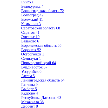
Бийск
6
Белокуриха
4
Волгоградская область
72
Волгоград
42
Волжский
11
Камышин
3
Саратовская область
68
Саратов
41
Энгельс
10
Балаково
6
Воронежская область
65
Воронеж
52
Острогожск
1
Семилуки
1
Приморский край
64
Владивосток
37
Уссурийск
6
Артем
5
Ленинградская область
64
Гатчина
9
Выборг
5
Кудрово
4
Республика Дагестан
63
Махачкала
36
Дербент
8