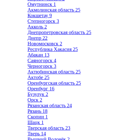
Омутнинск
1
Акмолинская область
25
Кокшетау
9
Степногорск
3
Акколь
2
Днепропетровская область
25
Днепр
22
Новомосковск
2
Республика Хакасия
25
Абакан
13
Саяногорск
4
Черногорск
3
Актюбинская область
25
Актобе
25
Оренбургская область
25
Оренбург
16
Бузулук
2
Орск
2
Рязанская область
24
Рязань
18
Скопин
1
Шацк
1
Тверская область
23
Тверь
14
Вышний Волочёк
2