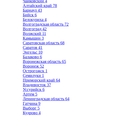
Чайковский
4
Алтайский край
78
Барнаул
43
Бийск
6
Белокуриха
4
Волгоградская область
72
Волгоград
42
Волжский
11
Камышин
3
Саратовская область
68
Саратов
41
Энгельс
10
Балаково
6
Воронежская область
65
Воронеж
52
Острогожск
1
Семилуки
1
Приморский край
64
Владивосток
37
Уссурийск
6
Артем
5
Ленинградская область
64
Гатчина
9
Выборг
5
Кудрово
4