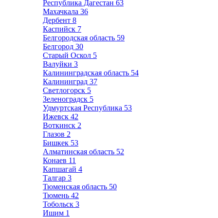
Республика Дагестан
63
Махачкала
36
Дербент
8
Каспийск
7
Белгородская область
59
Белгород
30
Старый Оскол
5
Валуйки
3
Калининградская область
54
Калининград
37
Светлогорск
5
Зеленоградск
5
Удмуртская Республика
53
Ижевск
42
Воткинск
2
Глазов
2
Бишкек
53
Алматинская область
52
Конаев
11
Капшагай
4
Талгар
3
Тюменская область
50
Тюмень
42
Тобольск
3
Ишим
1