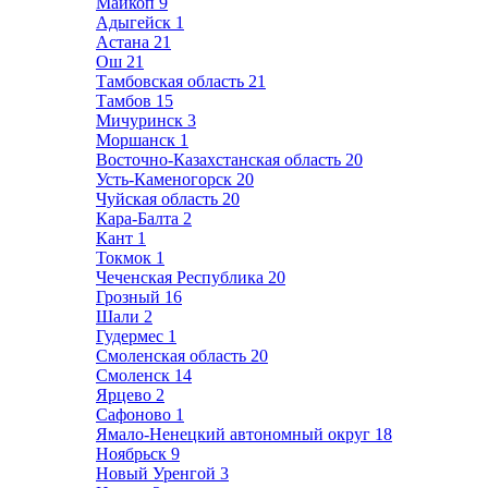
Майкоп
9
Адыгейск
1
Астана
21
Ош
21
Тамбовская область
21
Тамбов
15
Мичуринск
3
Моршанск
1
Восточно-Казахстанская область
20
Усть-Каменогорск
20
Чуйская область
20
Кара-Балта
2
Кант
1
Токмок
1
Чеченская Республика
20
Грозный
16
Шали
2
Гудермес
1
Смоленская область
20
Смоленск
14
Ярцево
2
Сафоново
1
Ямало-Ненецкий автономный округ
18
Ноябрьск
9
Новый Уренгой
3