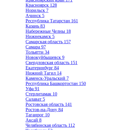
Красноярск
128
Норильск
7
Ачинск
5
Республика Татарстан
161
Казань
83
Набережные Челны
18
Нижнекамск
5
Самарская область
157
Самара
97
Тольятти
34
Новокуйбышевск
9
Свердловская область
151
Екатеринбург
84
Нижний Тагил
14
Каменск-Уральский
7
Республика Башкортостан
150
Уфа
91
Стерлитамак
10
Салават
5
Ростовская область
141
Ростов-на-Дону
84
Таганрог
10
Аксай
8
Челябинская область
112