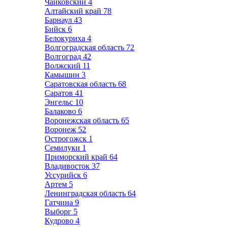
Чайковский
4
Алтайский край
78
Барнаул
43
Бийск
6
Белокуриха
4
Волгоградская область
72
Волгоград
42
Волжский
11
Камышин
3
Саратовская область
68
Саратов
41
Энгельс
10
Балаково
6
Воронежская область
65
Воронеж
52
Острогожск
1
Семилуки
1
Приморский край
64
Владивосток
37
Уссурийск
6
Артем
5
Ленинградская область
64
Гатчина
9
Выборг
5
Кудрово
4