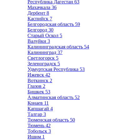
Республика Дагестан
63
Махачкала
36
Дербент
8
Каспийск
7
Белгородская область
59
Белгород
30
Старый Оскол
5
Валуйки
3
Калининградская область
54
Калининград
37
Светлогорск
5
Зеленоградск
5
Удмуртская Республика
53
Ижевск
42
Воткинск
2
Глазов
2
Бишкек
53
Алматинская область
52
Конаев
11
Капшагай
4
Талгар
3
Тюменская область
50
Тюмень
42
Тобольск
3
Ишим
1