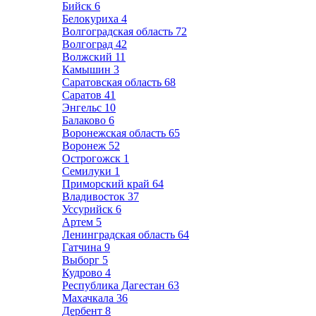
Бийск
6
Белокуриха
4
Волгоградская область
72
Волгоград
42
Волжский
11
Камышин
3
Саратовская область
68
Саратов
41
Энгельс
10
Балаково
6
Воронежская область
65
Воронеж
52
Острогожск
1
Семилуки
1
Приморский край
64
Владивосток
37
Уссурийск
6
Артем
5
Ленинградская область
64
Гатчина
9
Выборг
5
Кудрово
4
Республика Дагестан
63
Махачкала
36
Дербент
8