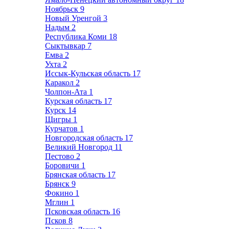
Ноябрьск
9
Новый Уренгой
3
Надым
2
Республика Коми
18
Сыктывкар
7
Емва
2
Ухта
2
Иссык-Кульская область
17
Каракол
2
Чолпон-Ата
1
Курская область
17
Курск
14
Щигры
1
Курчатов
1
Новгородская область
17
Великий Новгород
11
Пестово
2
Боровичи
1
Брянская область
17
Брянск
9
Фокино
1
Мглин
1
Псковская область
16
Псков
8