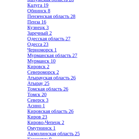
Калуга
19
Обнинск
8
Пензенская область
28
Пенза
16
Кузнецк
3
Заречный
2
Одесская область
27
Одесса
23
Черноморск
1
Мурманская область
27
Мурманск
10
Кировск
2
Североморск
2
Атырауская область
26
Атырау
25
Томская область
26
Томск
20
Северск
3
Асино
1
Кировская область
26
Киров
23
Кирово-Чепецк
2
Омутнинск
1
Акмолинская область
25