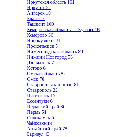
Иркутская область
101
Иркутск
62
Ангарск
10
Братск
7
Ташкент
100
Кемеровская область — Кузбасс
99
Кемерово
36
Новокузнецк
31
Прокопьевск
5
Нижегородская область
89
Нижний Новгород
56
Дзержинск
7
Кстово
6
Омская область
82
Омск
78
Ставропольский край
81
Ставрополь
22
Пятигорск
15
Ессентуки
6
Пермский край
80
Пермь
51
Соликамск
5
Чайковский
4
Алтайский край
78
Барнаул
43