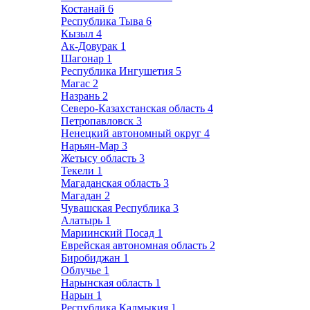
Костанай
6
Республика Тыва
6
Кызыл
4
Ак-Довурак
1
Шагонар
1
Республика Ингушетия
5
Магас
2
Назрань
2
Северо-Казахстанская область
4
Петропавловск
3
Ненецкий автономный округ
4
Нарьян-Мар
3
Жетысу область
3
Текели
1
Магаданская область
3
Магадан
2
Чувашская Республика
3
Алатырь
1
Мариинский Посад
1
Еврейская автономная область
2
Биробиджан
1
Облучье
1
Нарынская область
1
Нарын
1
Республика Калмыкия
1