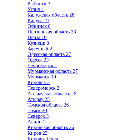
Рыбинск
3
Углич
1
Калужская область
28
Калуга
19
Обнинск
8
Пензенская область
28
Пенза
16
Кузнецк
3
Заречный
2
Одесская область
27
Одесса
23
Черноморск
1
Мурманская область
27
Мурманск
10
Кировск
2
Североморск
2
Атырауская область
26
Атырау
25
Томская область
26
Томск
20
Северск
3
Асино
1
Кировская область
26
Киров
23
Кирово-Чепецк
2