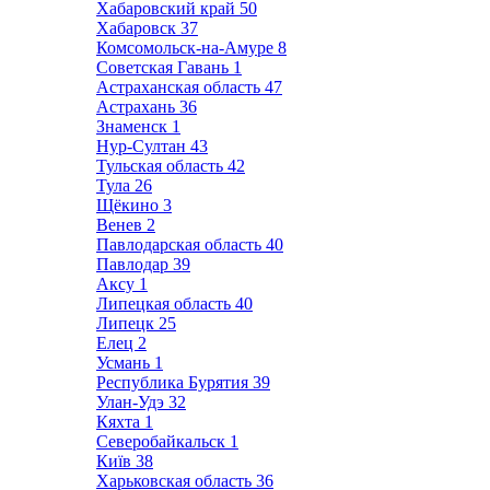
Хабаровский край
50
Хабаровск
37
Комсомольск-на-Амуре
8
Советская Гавань
1
Астраханская область
47
Астрахань
36
Знаменск
1
Нур-Султан
43
Тульская область
42
Тула
26
Щёкино
3
Венев
2
Павлодарская область
40
Павлодар
39
Аксу
1
Липецкая область
40
Липецк
25
Елец
2
Усмань
1
Республика Бурятия
39
Улан-Удэ
32
Кяхта
1
Северобайкальск
1
Київ
38
Харьковская область
36