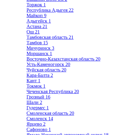
Торжок
1
Республика Адыгея
22
Майкоп
9
Адыгейск
1
Астана
21
Ош
21
Тамбовская область
21
Тамбов
15
Мичуринск
3
Моршанск
1
Восточно-Казахстанская область
20
Усть-Каменогорск
20
Чуйская область
20
Кара-Балта
2
Кант
1
Токмок
1
Чеченская Республика
20
Грозный
16
Шали
2
Гудермес
1
Смоленская область
20
Смоленск
14
Ярцево
2
Сафоново
1
Ямало-Ненецкий автономный округ
18