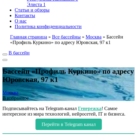
Элиста
1
Статьи и обзоры
Контакты
О нас
Политика конфиденциальности
Главная страница
»
Все бассейны
»
Москва
»
Бассейн
«Профиль Куркино» по адресу Юровская, 97 к1
В бассейн
Бассейн «Профиль Куркино» по адресу
Юровская, 97 к1
Москва
В избранное
Подписывайтесь на Telegram-канал
Генережка
! Самое
интересное из мира технологий, нейросетей, IT и бизнеса.
Перейти в Telegram канал