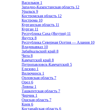
Васильков
1
Западно-Казахстанская область
12
Уральск
9
Костромская область
12
Кострома
10
Курганская область
11
Курган
11
Республика Саха (Якутия)
11
Якутск
8
Республика Северная Осетия — Алания
10
Владикавказ
10
Забайкальский край
8
Чита
8
Камчатский край
8
Петропавловск-Камчатский
5
Елизово
1
Вилючинск
1
Орловская область
7
Орел
6
Ливны
1
Ташкентская область
7
Чирчик
1
Ошская область
7
Киев
6
Костанайская область
6