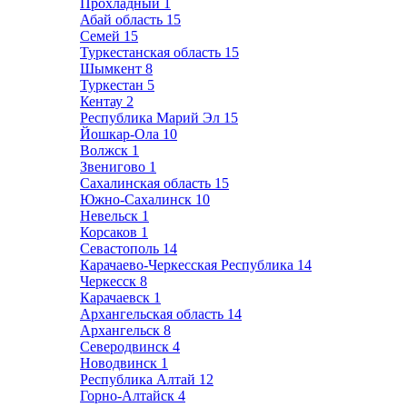
Прохладный
1
Абай область
15
Семей
15
Туркестанская область
15
Шымкент
8
Туркестан
5
Кентау
2
Республика Марий Эл
15
Йошкар-Ола
10
Волжск
1
Звенигово
1
Сахалинская область
15
Южно-Сахалинск
10
Невельск
1
Корсаков
1
Севастополь
14
Карачаево-Черкесская Республика
14
Черкесск
8
Карачаевск
1
Архангельская область
14
Архангельск
8
Северодвинск
4
Новодвинск
1
Республика Алтай
12
Горно-Алтайск
4