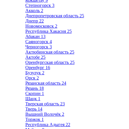
Кокшетау
9
Степногорск
3
Акколь
2
Днепропетровская область
25
Днепр
22
Новомосковск
2
Республика Хакасия
25
Абакан
13
Саяногорск
4
Черногорск
3
Актюбинская область
25
Актобе
25
Оренбургская область
25
Оренбург
16
Бузулук
2
Орск
2
Рязанская область
24
Рязань
18
Скопин
1
Шацк
1
Тверская область
23
Тверь
14
Вышний Волочёк
2
Торжок
1
Республика Адыгея
22