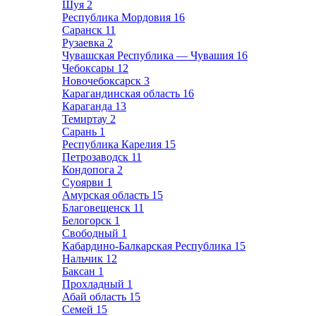
Шуя
2
Республика Мордовия
16
Саранск
11
Рузаевка
2
Чувашская Республика — Чувашия
16
Чебоксары
12
Новочебоксарск
3
Карагандинская область
16
Караганда
13
Темиртау
2
Сарань
1
Республика Карелия
15
Петрозаводск
11
Кондопога
2
Суоярви
1
Амурская область
15
Благовещенск
11
Белогорск
1
Свободный
1
Кабардино-Балкарская Республика
15
Нальчик
12
Баксан
1
Прохладный
1
Абай область
15
Семей
15