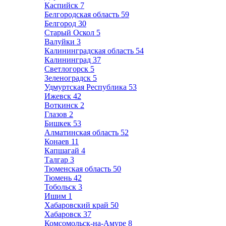
Каспийск
7
Белгородская область
59
Белгород
30
Старый Оскол
5
Валуйки
3
Калининградская область
54
Калининград
37
Светлогорск
5
Зеленоградск
5
Удмуртская Республика
53
Ижевск
42
Воткинск
2
Глазов
2
Бишкек
53
Алматинская область
52
Конаев
11
Капшагай
4
Талгар
3
Тюменская область
50
Тюмень
42
Тобольск
3
Ишим
1
Хабаровский край
50
Хабаровск
37
Комсомольск-на-Амуре
8