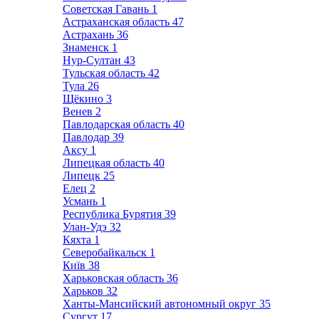
Советская Гавань
1
Астраханская область
47
Астрахань
36
Знаменск
1
Нур-Султан
43
Тульская область
42
Тула
26
Щёкино
3
Венев
2
Павлодарская область
40
Павлодар
39
Аксу
1
Липецкая область
40
Липецк
25
Елец
2
Усмань
1
Республика Бурятия
39
Улан-Удэ
32
Кяхта
1
Северобайкальск
1
Київ
38
Харьковская область
36
Харьков
32
Ханты-Мансийский автономный округ
35
Сургут
17