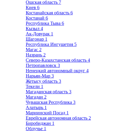
Ошская область
7
Киев
6
Костанайская область
6
Костанай
6
Республика Тыва
6
Кызыл
4
Ак-Довурак
1
Шагонар
1
Республика Ингушетия
5
Магас
2
Назрань
2
Северо-Казахстанская область
4
Петропавловск
3
Ненецкий автономный округ
4
Нарьян-Мар
3
Жетысу область
3
Текели
1
Магаданская область
3
Магадан
2
Чувашская Республика
3
Алатырь
1
Мариинский Посад
1
Еврейская автономная область
2
Биробиджан
1
Облучье
1