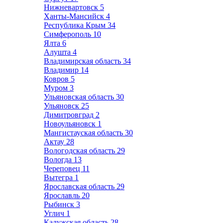
Нижневартовск
5
Ханты-Мансийск
4
Республика Крым
34
Симферополь
10
Ялта
6
Алушта
4
Владимирская область
34
Владимир
14
Ковров
5
Муром
3
Ульяновская область
30
Ульяновск
25
Димитровград
2
Новоульяновск
1
Мангистауская область
30
Актау
28
Вологодская область
29
Вологда
13
Череповец
11
Вытегра
1
Ярославская область
29
Ярославль
20
Рыбинск
3
Углич
1
Калужская область
28