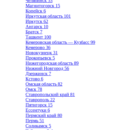
Челябинск
53
Магнитогорск
15
Копейск
6
Иркутская область
101
Иркутск
62
Ангарск
10
Братск
7
Ташкент
100
Кемеровская область — Кузбасс
99
Кемерово
36
Новокузнецк
31
Прокопьевск
5
Нижегородская область
89
Нижний Новгород
56
Дзержинск
7
Кстово
6
Омская область
82
Омск
78
Ставропольский край
81
Ставрополь
22
Пятигорск
15
Ессентуки
6
Пермский край
80
Пермь
51
Соликамск
5