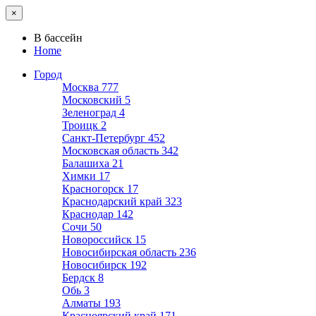
×
В бассейн
Home
Город
Москва
777
Московский
5
Зеленоград
4
Троицк
2
Санкт-Петербург
452
Московская область
342
Балашиха
21
Химки
17
Красногорск
17
Краснодарский край
323
Краснодар
142
Сочи
50
Новороссийск
15
Новосибирская область
236
Новосибирск
192
Бердск
8
Обь
3
Алматы
193
Красноярский край
171