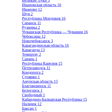
Великие Луки
3
Ивановская область
16
Иваново
12
Шуя
2
Республика Мордовия
16
Саранск
11
Рузаевка
2
Чувашская Республика — Чувашия
16
Чебоксары
12
Новочебоксарск
3
Карагандинская область
16
Караганда
13
Темиртау
2
Сарань
1
Республика Карелия
15
Петрозаводск
11
Кондопога
2
Суоярви
1
Амурская область
15
Благовещенск
11
Белогорск
1
Свободный
1
Кабардино-Балкарская Республика
15
Нальчик
12
Баксан
1