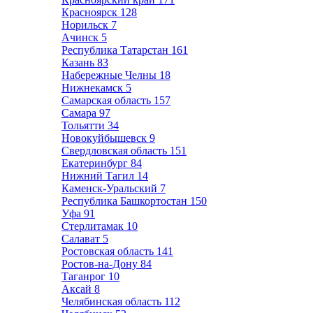
Красноярск
128
Норильск
7
Ачинск
5
Республика Татарстан
161
Казань
83
Набережные Челны
18
Нижнекамск
5
Самарская область
157
Самара
97
Тольятти
34
Новокуйбышевск
9
Свердловская область
151
Екатеринбург
84
Нижний Тагил
14
Каменск-Уральский
7
Республика Башкортостан
150
Уфа
91
Стерлитамак
10
Салават
5
Ростовская область
141
Ростов-на-Дону
84
Таганрог
10
Аксай
8
Челябинская область
112