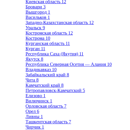
Киевская область
12
Бровари
3
Вышгород
1
Васильков
1
Западно-Казахстанская область
12
Уральск
9
Костромская область
12
Кострома
10
Курганская область
11
Курган
11
Республика Саха (Якутия)
11
Якутск
8
Республика Северная Осетия — Алания
10
Владикавказ
10
Забайкальский край
8
Чита
8
Камчатский край
8
Петропавловск-Камчатский
5
Елизово
1
Вилючинск
1
Орловская область
7
Орел
6
Ливны
1
Ташкентская область
7
Чирчик
1