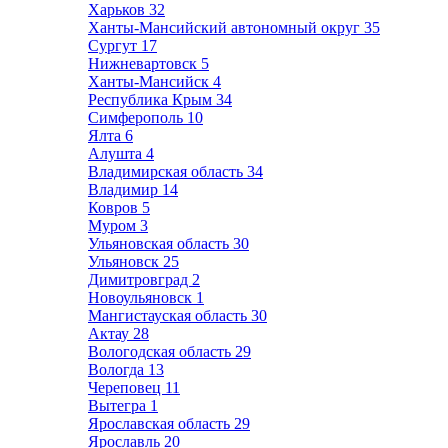
Харьков
32
Ханты-Мансийский автономный округ
35
Сургут
17
Нижневартовск
5
Ханты-Мансийск
4
Республика Крым
34
Симферополь
10
Ялта
6
Алушта
4
Владимирская область
34
Владимир
14
Ковров
5
Муром
3
Ульяновская область
30
Ульяновск
25
Димитровград
2
Новоульяновск
1
Мангистауская область
30
Актау
28
Вологодская область
29
Вологда
13
Череповец
11
Вытегра
1
Ярославская область
29
Ярославль
20