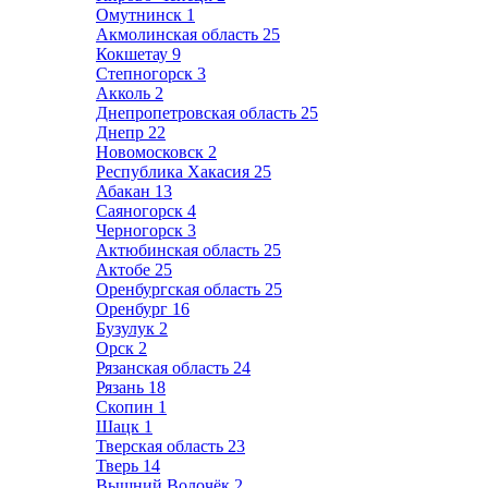
Омутнинск
1
Акмолинская область
25
Кокшетау
9
Степногорск
3
Акколь
2
Днепропетровская область
25
Днепр
22
Новомосковск
2
Республика Хакасия
25
Абакан
13
Саяногорск
4
Черногорск
3
Актюбинская область
25
Актобе
25
Оренбургская область
25
Оренбург
16
Бузулук
2
Орск
2
Рязанская область
24
Рязань
18
Скопин
1
Шацк
1
Тверская область
23
Тверь
14
Вышний Волочёк
2