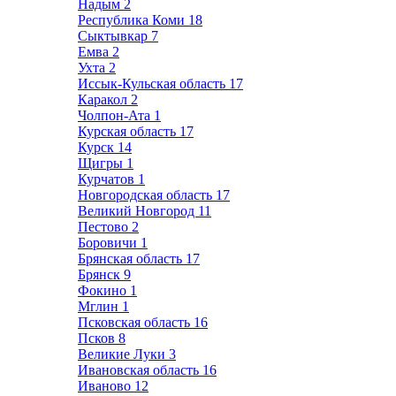
Надым
2
Республика Коми
18
Сыктывкар
7
Емва
2
Ухта
2
Иссык-Кульская область
17
Каракол
2
Чолпон-Ата
1
Курская область
17
Курск
14
Щигры
1
Курчатов
1
Новгородская область
17
Великий Новгород
11
Пестово
2
Боровичи
1
Брянская область
17
Брянск
9
Фокино
1
Мглин
1
Псковская область
16
Псков
8
Великие Луки
3
Ивановская область
16
Иваново
12