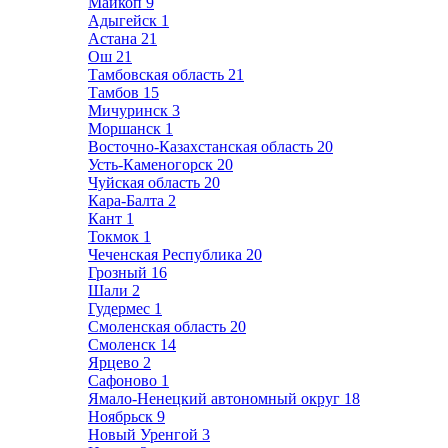
Майкоп
9
Адыгейск
1
Астана
21
Ош
21
Тамбовская область
21
Тамбов
15
Мичуринск
3
Моршанск
1
Восточно-Казахстанская область
20
Усть-Каменогорск
20
Чуйская область
20
Кара-Балта
2
Кант
1
Токмок
1
Чеченская Республика
20
Грозный
16
Шали
2
Гудермес
1
Смоленская область
20
Смоленск
14
Ярцево
2
Сафоново
1
Ямало-Ненецкий автономный округ
18
Ноябрьск
9
Новый Уренгой
3