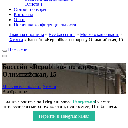
Элиста
1
Статьи и обзоры
Контакты
О нас
Политика конфиденциальности
Главная страница
»
Все бассейны
»
Московская область
»
Химки
»
Бассейн «Republika» по адресу Олимпийская, 15
В бассейн
Бассейн «Republika» по адресу
Олимпийская, 15
Московская область
Химки
В избранное
Подписывайтесь на Telegram-канал
Генережка
! Самое
интересное из мира технологий, нейросетей, IT и бизнеса.
Перейти в Telegram канал