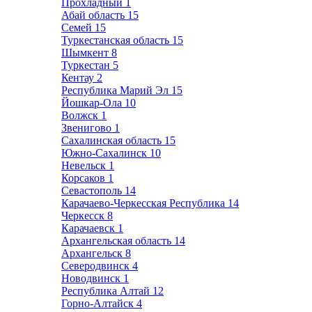
Прохладный
1
Абай область
15
Семей
15
Туркестанская область
15
Шымкент
8
Туркестан
5
Кентау
2
Республика Марий Эл
15
Йошкар-Ола
10
Волжск
1
Звенигово
1
Сахалинская область
15
Южно-Сахалинск
10
Невельск
1
Корсаков
1
Севастополь
14
Карачаево-Черкесская Республика
14
Черкесск
8
Карачаевск
1
Архангельская область
14
Архангельск
8
Северодвинск
4
Новодвинск
1
Республика Алтай
12
Горно-Алтайск
4