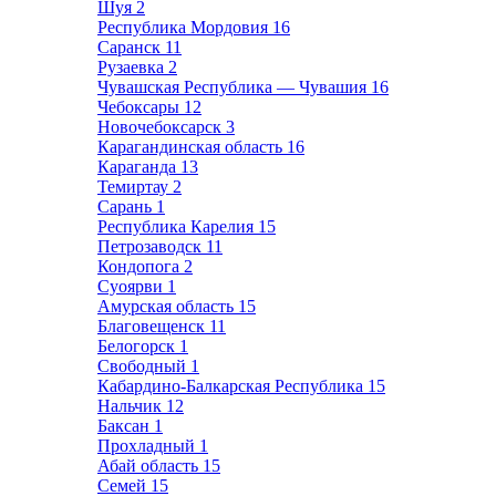
Шуя
2
Республика Мордовия
16
Саранск
11
Рузаевка
2
Чувашская Республика — Чувашия
16
Чебоксары
12
Новочебоксарск
3
Карагандинская область
16
Караганда
13
Темиртау
2
Сарань
1
Республика Карелия
15
Петрозаводск
11
Кондопога
2
Суоярви
1
Амурская область
15
Благовещенск
11
Белогорск
1
Свободный
1
Кабардино-Балкарская Республика
15
Нальчик
12
Баксан
1
Прохладный
1
Абай область
15
Семей
15