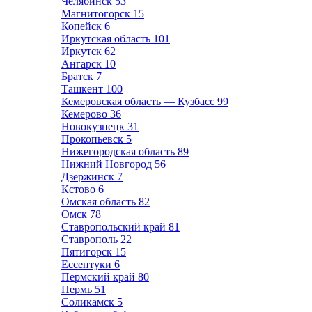
Челябинск
53
Магнитогорск
15
Копейск
6
Иркутская область
101
Иркутск
62
Ангарск
10
Братск
7
Ташкент
100
Кемеровская область — Кузбасс
99
Кемерово
36
Новокузнецк
31
Прокопьевск
5
Нижегородская область
89
Нижний Новгород
56
Дзержинск
7
Кстово
6
Омская область
82
Омск
78
Ставропольский край
81
Ставрополь
22
Пятигорск
15
Ессентуки
6
Пермский край
80
Пермь
51
Соликамск
5