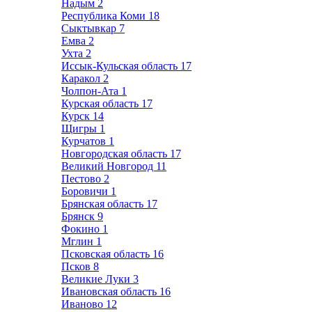
Надым
2
Республика Коми
18
Сыктывкар
7
Емва
2
Ухта
2
Иссык-Кульская область
17
Каракол
2
Чолпон-Ата
1
Курская область
17
Курск
14
Щигры
1
Курчатов
1
Новгородская область
17
Великий Новгород
11
Пестово
2
Боровичи
1
Брянская область
17
Брянск
9
Фокино
1
Мглин
1
Псковская область
16
Псков
8
Великие Луки
3
Ивановская область
16
Иваново
12