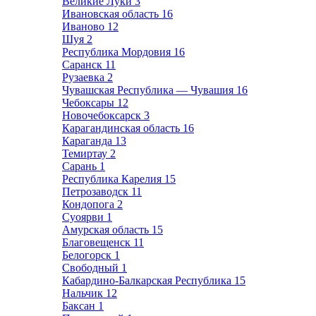
Великие Луки
3
Ивановская область
16
Иваново
12
Шуя
2
Республика Мордовия
16
Саранск
11
Рузаевка
2
Чувашская Республика — Чувашия
16
Чебоксары
12
Новочебоксарск
3
Карагандинская область
16
Караганда
13
Темиртау
2
Сарань
1
Республика Карелия
15
Петрозаводск
11
Кондопога
2
Суоярви
1
Амурская область
15
Благовещенск
11
Белогорск
1
Свободный
1
Кабардино-Балкарская Республика
15
Нальчик
12
Баксан
1