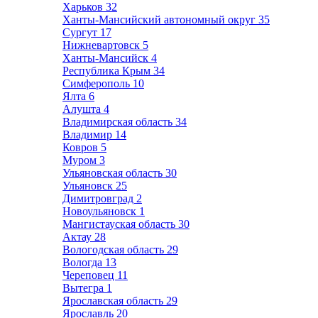
Харьков
32
Ханты-Мансийский автономный округ
35
Сургут
17
Нижневартовск
5
Ханты-Мансийск
4
Республика Крым
34
Симферополь
10
Ялта
6
Алушта
4
Владимирская область
34
Владимир
14
Ковров
5
Муром
3
Ульяновская область
30
Ульяновск
25
Димитровград
2
Новоульяновск
1
Мангистауская область
30
Актау
28
Вологодская область
29
Вологда
13
Череповец
11
Вытегра
1
Ярославская область
29
Ярославль
20