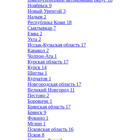
Ноябрьск
9
Новый Уренгой
3
Надым
2
Республика Коми
18
Сыктывкар
7
Емва
2
Ухта
2
Иссык-Кульская область
17
Каракол
2
Чолпон-Ата
1
Курская область
17
Курск
14
Щигры
1
Курчатов
1
Новгородская область
17
Великий Новгород
11
Пестово
2
Боровичи
1
Брянская область
17
Брянск
9
Фокино
1
Мглин
1
Псковская область
16
Псков
8