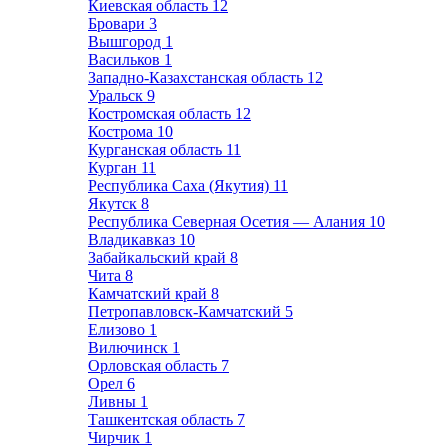
Киевская область
12
Бровари
3
Вышгород
1
Васильков
1
Западно-Казахстанская область
12
Уральск
9
Костромская область
12
Кострома
10
Курганская область
11
Курган
11
Республика Саха (Якутия)
11
Якутск
8
Республика Северная Осетия — Алания
10
Владикавказ
10
Забайкальский край
8
Чита
8
Камчатский край
8
Петропавловск-Камчатский
5
Елизово
1
Вилючинск
1
Орловская область
7
Орел
6
Ливны
1
Ташкентская область
7
Чирчик
1