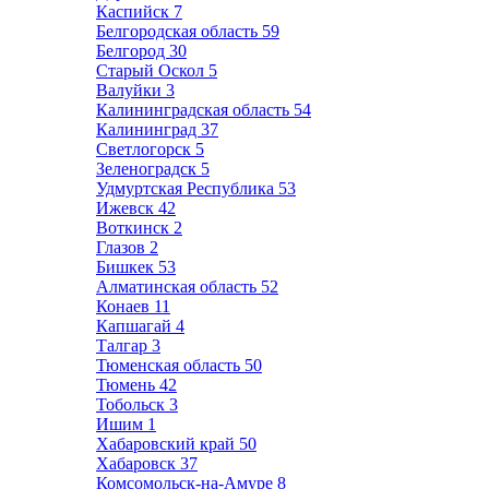
Каспийск
7
Белгородская область
59
Белгород
30
Старый Оскол
5
Валуйки
3
Калининградская область
54
Калининград
37
Светлогорск
5
Зеленоградск
5
Удмуртская Республика
53
Ижевск
42
Воткинск
2
Глазов
2
Бишкек
53
Алматинская область
52
Конаев
11
Капшагай
4
Талгар
3
Тюменская область
50
Тюмень
42
Тобольск
3
Ишим
1
Хабаровский край
50
Хабаровск
37
Комсомольск-на-Амуре
8