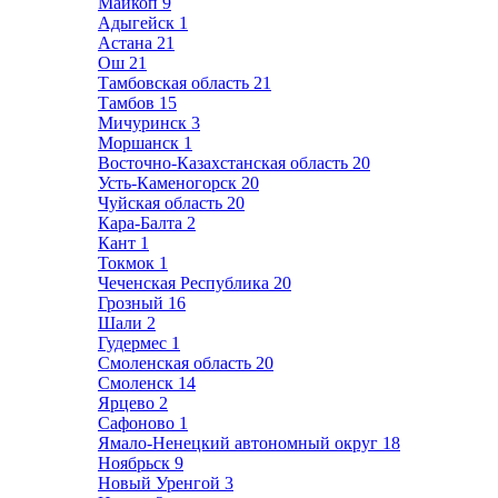
Майкоп
9
Адыгейск
1
Астана
21
Ош
21
Тамбовская область
21
Тамбов
15
Мичуринск
3
Моршанск
1
Восточно-Казахстанская область
20
Усть-Каменогорск
20
Чуйская область
20
Кара-Балта
2
Кант
1
Токмок
1
Чеченская Республика
20
Грозный
16
Шали
2
Гудермес
1
Смоленская область
20
Смоленск
14
Ярцево
2
Сафоново
1
Ямало-Ненецкий автономный округ
18
Ноябрьск
9
Новый Уренгой
3