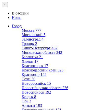
×
В бассейн
Home
Город
Москва
777
Московский
5
Зеленоград
4
Троицк
2
Санкт-Петербург
452
Московская область
342
Балашиха
21
Химки
17
Красногорск
17
Краснодарский край
323
Краснодар
142
Сочи
50
Новороссийск
15
Новосибирская область
236
Новосибирск
192
Бердск
8
Обь
3
Алматы
193
Красноярский край
171