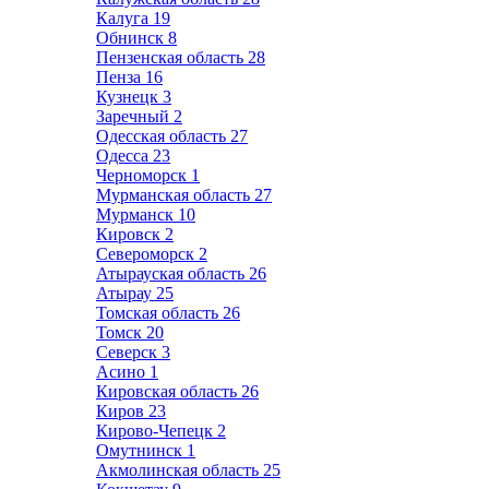
Калуга
19
Обнинск
8
Пензенская область
28
Пенза
16
Кузнецк
3
Заречный
2
Одесская область
27
Одесса
23
Черноморск
1
Мурманская область
27
Мурманск
10
Кировск
2
Североморск
2
Атырауская область
26
Атырау
25
Томская область
26
Томск
20
Северск
3
Асино
1
Кировская область
26
Киров
23
Кирово-Чепецк
2
Омутнинск
1
Акмолинская область
25