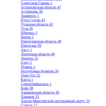
Советская Гавань
1
Астраханская область
47
Астрахань
36
Знаменск
1
Нур-Султан
43
Тульская область
42
Тула
26
Щёкино
3
Венев
2
Павлодарская область
40
Павлодар
39
Аксу
1
Липецкая область
40
Липецк
25
Елец
2
Усмань
1
Республика Бурятия
39
Улан-Удэ
32
Кяхта
1
Северобайкальск
1
Київ
38
Харьковская область
36
Харьков
32
Ханты-Мансийский автономный округ
35
Сургут
17