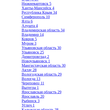
Нижневартовск
5
Ханты-Мансийск
4
Республика Крым
34
Симферополь
10
Ялта
6
Алушта
4
Владимирская область
34
Владимир
14
Ковров
5
Муром
3
Ульяновская область
30
Ульяновск
25
Димитровград
2
Новоульяновск
1
Мангистауская область
30
Актау
28
Вологодская область
29
Вологда
13
Череповец
11
Вытегра
1
Ярославская область
29
Ярославль
20
Рыбинск
3
Углич
1
Калужская область
28