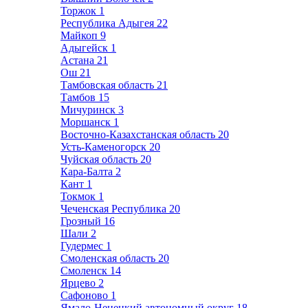
Торжок
1
Республика Адыгея
22
Майкоп
9
Адыгейск
1
Астана
21
Ош
21
Тамбовская область
21
Тамбов
15
Мичуринск
3
Моршанск
1
Восточно-Казахстанская область
20
Усть-Каменогорск
20
Чуйская область
20
Кара-Балта
2
Кант
1
Токмок
1
Чеченская Республика
20
Грозный
16
Шали
2
Гудермес
1
Смоленская область
20
Смоленск
14
Ярцево
2
Сафоново
1
Ямало-Ненецкий автономный округ
18