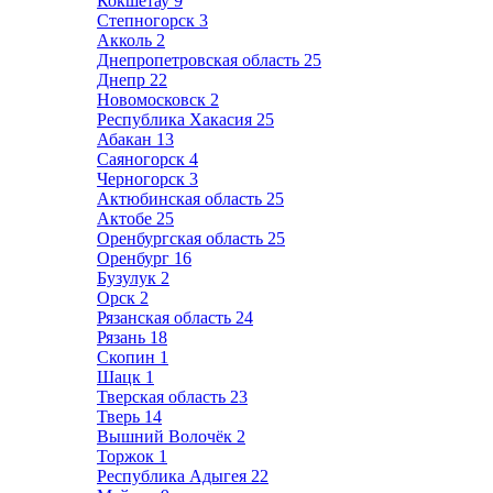
Кокшетау
9
Степногорск
3
Акколь
2
Днепропетровская область
25
Днепр
22
Новомосковск
2
Республика Хакасия
25
Абакан
13
Саяногорск
4
Черногорск
3
Актюбинская область
25
Актобе
25
Оренбургская область
25
Оренбург
16
Бузулук
2
Орск
2
Рязанская область
24
Рязань
18
Скопин
1
Шацк
1
Тверская область
23
Тверь
14
Вышний Волочёк
2
Торжок
1
Республика Адыгея
22