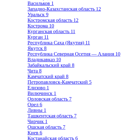
Васильков
1
Западно-Казахстанская область
12
Уральск
9
Костромская область
12
Кострома
10
Курганская область
11
Курган
11
Республика Саха (Якутия)
11
Якутск
8
Республика Северная Осетия — Алания
10
Владикавказ
10
Забайкальский край
8
Чита
8
Камчатский край
8
Петропавловск-Камчатский
5
Елизово
1
Вилючинск
1
Орловская область
7
Орел
6
Ливны
1
Ташкентская область
7
Чирчик
1
Ошская область
7
Киев
6
Костанайская область
6