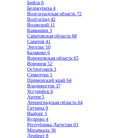
Бийск
6
Белокуриха
4
Волгоградская область
72
Волгоград
42
Волжский
11
Камышин
3
Саратовская область
68
Саратов
41
Энгельс
10
Балаково
6
Воронежская область
65
Воронеж
52
Острогожск
1
Семилуки
1
Приморский край
64
Владивосток
37
Уссурийск
6
Артем
5
Ленинградская область
64
Гатчина
9
Выборг
5
Кудрово
4
Республика Дагестан
63
Махачкала
36
Дербент
8