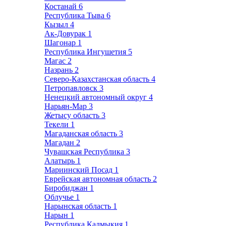
Костанай
6
Республика Тыва
6
Кызыл
4
Ак-Довурак
1
Шагонар
1
Республика Ингушетия
5
Магас
2
Назрань
2
Северо-Казахстанская область
4
Петропавловск
3
Ненецкий автономный округ
4
Нарьян-Мар
3
Жетысу область
3
Текели
1
Магаданская область
3
Магадан
2
Чувашская Республика
3
Алатырь
1
Мариинский Посад
1
Еврейская автономная область
2
Биробиджан
1
Облучье
1
Нарынская область
1
Нарын
1
Республика Калмыкия
1