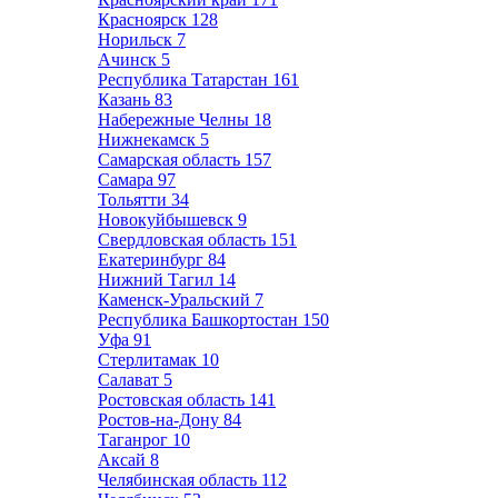
Красноярск
128
Норильск
7
Ачинск
5
Республика Татарстан
161
Казань
83
Набережные Челны
18
Нижнекамск
5
Самарская область
157
Самара
97
Тольятти
34
Новокуйбышевск
9
Свердловская область
151
Екатеринбург
84
Нижний Тагил
14
Каменск-Уральский
7
Республика Башкортостан
150
Уфа
91
Стерлитамак
10
Салават
5
Ростовская область
141
Ростов-на-Дону
84
Таганрог
10
Аксай
8
Челябинская область
112