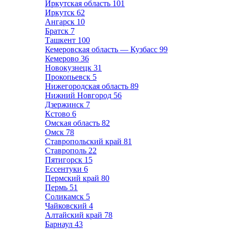
Иркутская область
101
Иркутск
62
Ангарск
10
Братск
7
Ташкент
100
Кемеровская область — Кузбасс
99
Кемерово
36
Новокузнецк
31
Прокопьевск
5
Нижегородская область
89
Нижний Новгород
56
Дзержинск
7
Кстово
6
Омская область
82
Омск
78
Ставропольский край
81
Ставрополь
22
Пятигорск
15
Ессентуки
6
Пермский край
80
Пермь
51
Соликамск
5
Чайковский
4
Алтайский край
78
Барнаул
43