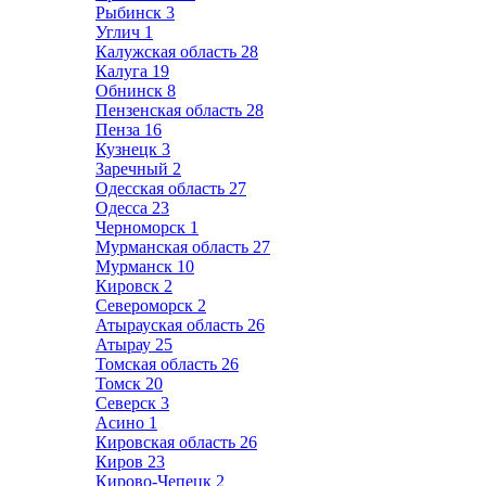
Рыбинск
3
Углич
1
Калужская область
28
Калуга
19
Обнинск
8
Пензенская область
28
Пенза
16
Кузнецк
3
Заречный
2
Одесская область
27
Одесса
23
Черноморск
1
Мурманская область
27
Мурманск
10
Кировск
2
Североморск
2
Атырауская область
26
Атырау
25
Томская область
26
Томск
20
Северск
3
Асино
1
Кировская область
26
Киров
23
Кирово-Чепецк
2