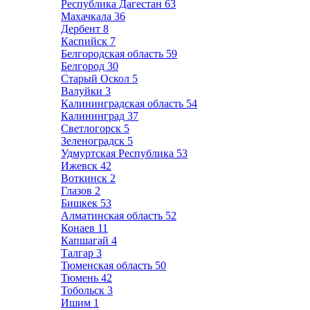
Республика Дагестан
63
Махачкала
36
Дербент
8
Каспийск
7
Белгородская область
59
Белгород
30
Старый Оскол
5
Валуйки
3
Калининградская область
54
Калининград
37
Светлогорск
5
Зеленоградск
5
Удмуртская Республика
53
Ижевск
42
Воткинск
2
Глазов
2
Бишкек
53
Алматинская область
52
Конаев
11
Капшагай
4
Талгар
3
Тюменская область
50
Тюмень
42
Тобольск
3
Ишим
1