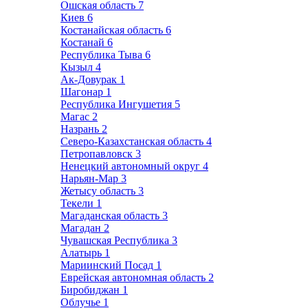
Ошская область
7
Киев
6
Костанайская область
6
Костанай
6
Республика Тыва
6
Кызыл
4
Ак-Довурак
1
Шагонар
1
Республика Ингушетия
5
Магас
2
Назрань
2
Северо-Казахстанская область
4
Петропавловск
3
Ненецкий автономный округ
4
Нарьян-Мар
3
Жетысу область
3
Текели
1
Магаданская область
3
Магадан
2
Чувашская Республика
3
Алатырь
1
Мариинский Посад
1
Еврейская автономная область
2
Биробиджан
1
Облучье
1