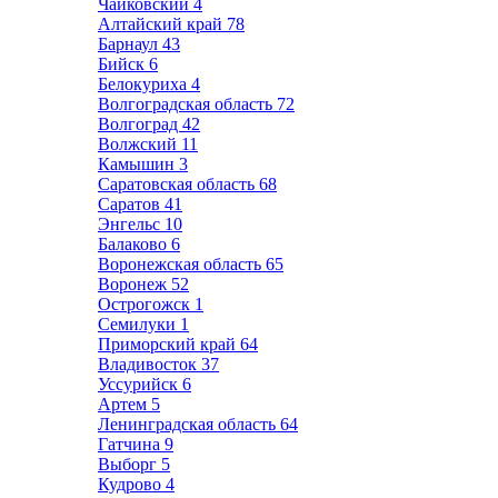
Чайковский
4
Алтайский край
78
Барнаул
43
Бийск
6
Белокуриха
4
Волгоградская область
72
Волгоград
42
Волжский
11
Камышин
3
Саратовская область
68
Саратов
41
Энгельс
10
Балаково
6
Воронежская область
65
Воронеж
52
Острогожск
1
Семилуки
1
Приморский край
64
Владивосток
37
Уссурийск
6
Артем
5
Ленинградская область
64
Гатчина
9
Выборг
5
Кудрово
4