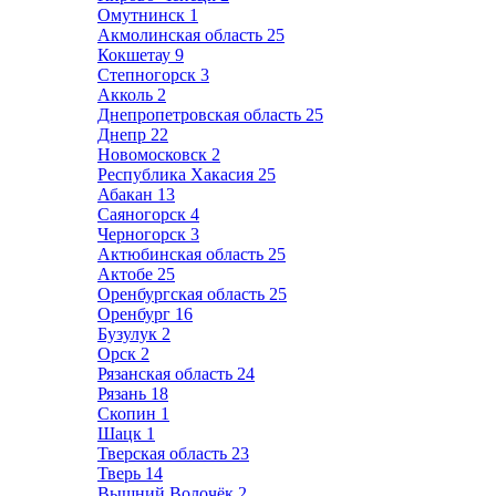
Омутнинск
1
Акмолинская область
25
Кокшетау
9
Степногорск
3
Акколь
2
Днепропетровская область
25
Днепр
22
Новомосковск
2
Республика Хакасия
25
Абакан
13
Саяногорск
4
Черногорск
3
Актюбинская область
25
Актобе
25
Оренбургская область
25
Оренбург
16
Бузулук
2
Орск
2
Рязанская область
24
Рязань
18
Скопин
1
Шацк
1
Тверская область
23
Тверь
14
Вышний Волочёк
2