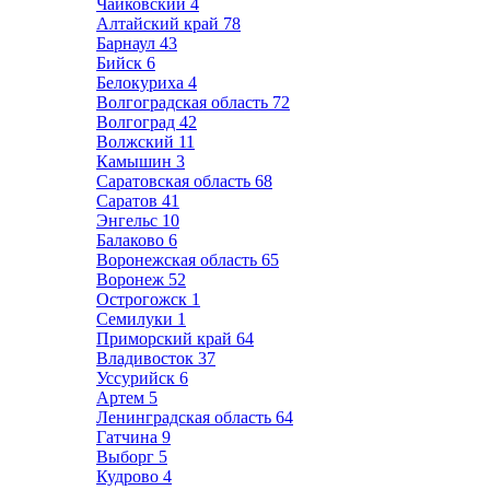
Чайковский
4
Алтайский край
78
Барнаул
43
Бийск
6
Белокуриха
4
Волгоградская область
72
Волгоград
42
Волжский
11
Камышин
3
Саратовская область
68
Саратов
41
Энгельс
10
Балаково
6
Воронежская область
65
Воронеж
52
Острогожск
1
Семилуки
1
Приморский край
64
Владивосток
37
Уссурийск
6
Артем
5
Ленинградская область
64
Гатчина
9
Выборг
5
Кудрово
4