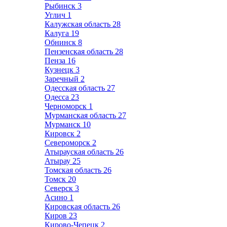
Рыбинск
3
Углич
1
Калужская область
28
Калуга
19
Обнинск
8
Пензенская область
28
Пенза
16
Кузнецк
3
Заречный
2
Одесская область
27
Одесса
23
Черноморск
1
Мурманская область
27
Мурманск
10
Кировск
2
Североморск
2
Атырауская область
26
Атырау
25
Томская область
26
Томск
20
Северск
3
Асино
1
Кировская область
26
Киров
23
Кирово-Чепецк
2