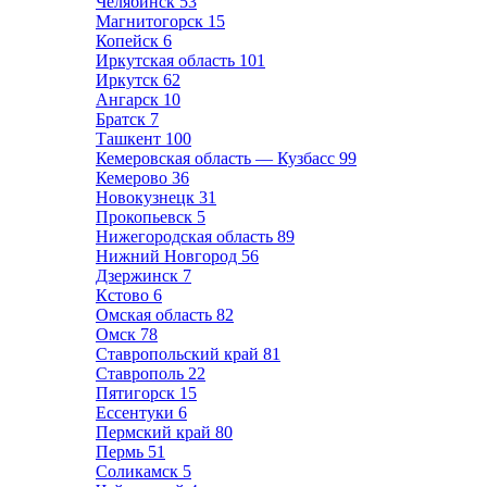
Челябинск
53
Магнитогорск
15
Копейск
6
Иркутская область
101
Иркутск
62
Ангарск
10
Братск
7
Ташкент
100
Кемеровская область — Кузбасс
99
Кемерово
36
Новокузнецк
31
Прокопьевск
5
Нижегородская область
89
Нижний Новгород
56
Дзержинск
7
Кстово
6
Омская область
82
Омск
78
Ставропольский край
81
Ставрополь
22
Пятигорск
15
Ессентуки
6
Пермский край
80
Пермь
51
Соликамск
5