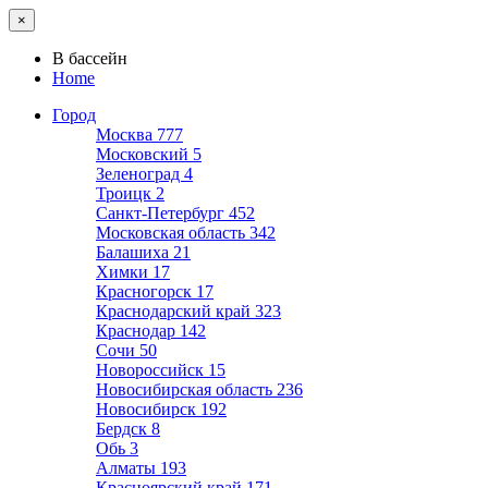
×
В бассейн
Home
Город
Москва
777
Московский
5
Зеленоград
4
Троицк
2
Санкт-Петербург
452
Московская область
342
Балашиха
21
Химки
17
Красногорск
17
Краснодарский край
323
Краснодар
142
Сочи
50
Новороссийск
15
Новосибирская область
236
Новосибирск
192
Бердск
8
Обь
3
Алматы
193
Красноярский край
171