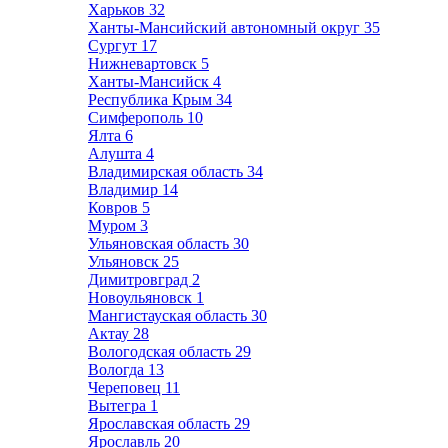
Харьков
32
Ханты-Мансийский автономный округ
35
Сургут
17
Нижневартовск
5
Ханты-Мансийск
4
Республика Крым
34
Симферополь
10
Ялта
6
Алушта
4
Владимирская область
34
Владимир
14
Ковров
5
Муром
3
Ульяновская область
30
Ульяновск
25
Димитровград
2
Новоульяновск
1
Мангистауская область
30
Актау
28
Вологодская область
29
Вологда
13
Череповец
11
Вытегра
1
Ярославская область
29
Ярославль
20