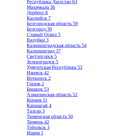
Республика Дагестан
63
Махачкала
36
Дербент
8
Каспийск
7
Белгородская область
59
Белгород
30
Старый Оскол
5
Валуйки
3
Калининградская область
54
Калининград
37
Светлогорск
5
Зеленоградск
5
Удмуртская Республика
53
Ижевск
42
Воткинск
2
Глазов
2
Бишкек
53
Алматинская область
52
Конаев
11
Капшагай
4
Талгар
3
Тюменская область
50
Тюмень
42
Тобольск
3
Ишим
1