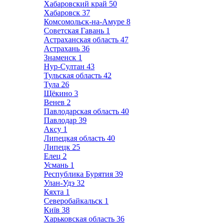
Хабаровский край
50
Хабаровск
37
Комсомольск-на-Амуре
8
Советская Гавань
1
Астраханская область
47
Астрахань
36
Знаменск
1
Нур-Султан
43
Тульская область
42
Тула
26
Щёкино
3
Венев
2
Павлодарская область
40
Павлодар
39
Аксу
1
Липецкая область
40
Липецк
25
Елец
2
Усмань
1
Республика Бурятия
39
Улан-Удэ
32
Кяхта
1
Северобайкальск
1
Київ
38
Харьковская область
36