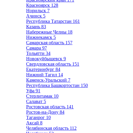
Красноярск
128
Норильск
7
Ачинск
5
Республика Татарстан
161
Казань
83
Набережные Челны
18
Нижнекамск
5
Самарская область
157
Самара
97
Тольятти
34
Новокуйбышевск
9
Свердловская область
151
Екатеринбург
84
Нижний Тагил
14
Каменск-Уральский
7
Республика Башкортостан
150
Уфа
91
Стерлитамак
10
Салават
5
Ростовская область
141
Ростов-на-Дону
84
Таганрог
10
Аксай
8
Челябинская область
112