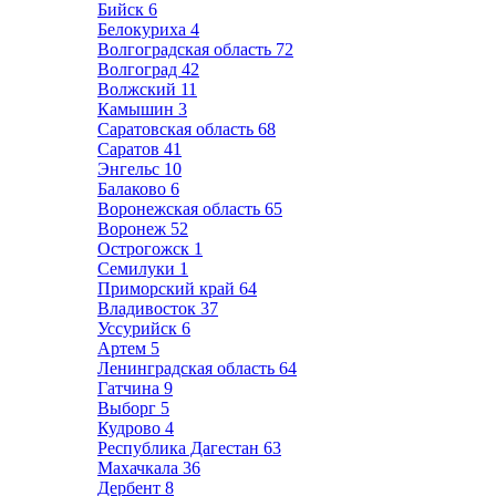
Бийск
6
Белокуриха
4
Волгоградская область
72
Волгоград
42
Волжский
11
Камышин
3
Саратовская область
68
Саратов
41
Энгельс
10
Балаково
6
Воронежская область
65
Воронеж
52
Острогожск
1
Семилуки
1
Приморский край
64
Владивосток
37
Уссурийск
6
Артем
5
Ленинградская область
64
Гатчина
9
Выборг
5
Кудрово
4
Республика Дагестан
63
Махачкала
36
Дербент
8