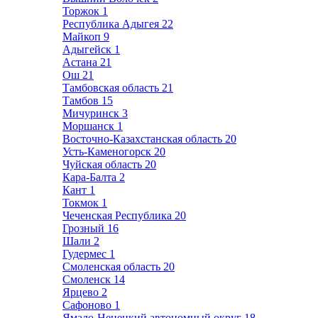
Торжок
1
Республика Адыгея
22
Майкоп
9
Адыгейск
1
Астана
21
Ош
21
Тамбовская область
21
Тамбов
15
Мичуринск
3
Моршанск
1
Восточно-Казахстанская область
20
Усть-Каменогорск
20
Чуйская область
20
Кара-Балта
2
Кант
1
Токмок
1
Чеченская Республика
20
Грозный
16
Шали
2
Гудермес
1
Смоленская область
20
Смоленск
14
Ярцево
2
Сафоново
1
Ямало-Ненецкий автономный округ
18