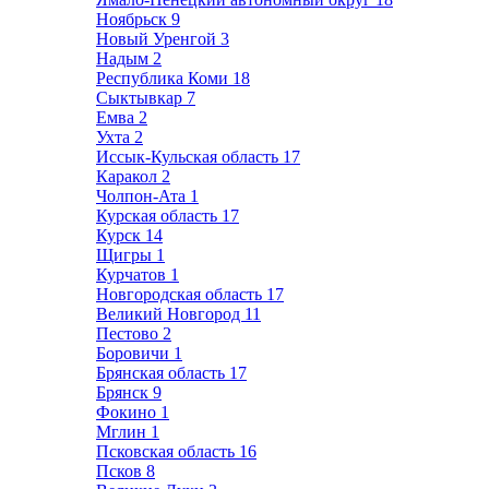
Ноябрьск
9
Новый Уренгой
3
Надым
2
Республика Коми
18
Сыктывкар
7
Емва
2
Ухта
2
Иссык-Кульская область
17
Каракол
2
Чолпон-Ата
1
Курская область
17
Курск
14
Щигры
1
Курчатов
1
Новгородская область
17
Великий Новгород
11
Пестово
2
Боровичи
1
Брянская область
17
Брянск
9
Фокино
1
Мглин
1
Псковская область
16
Псков
8