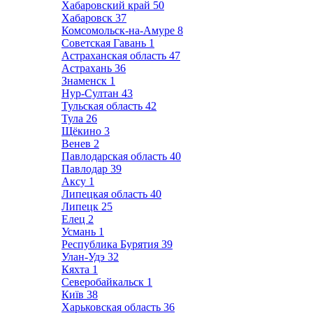
Хабаровский край
50
Хабаровск
37
Комсомольск-на-Амуре
8
Советская Гавань
1
Астраханская область
47
Астрахань
36
Знаменск
1
Нур-Султан
43
Тульская область
42
Тула
26
Щёкино
3
Венев
2
Павлодарская область
40
Павлодар
39
Аксу
1
Липецкая область
40
Липецк
25
Елец
2
Усмань
1
Республика Бурятия
39
Улан-Удэ
32
Кяхта
1
Северобайкальск
1
Київ
38
Харьковская область
36