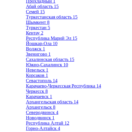
Прохладный
1
Абай область
15
Семей
15
Туркестанская область
15
Шымкент
8
Туркестан
5
Кентау
2
Республика Марий Эл
15
Йошкар-Ола
10
Волжск
1
Звенигово
1
Сахалинская область
15
Южно-Сахалинск
10
Невельск
1
Корсаков
1
Севастополь
14
Карачаево-Черкесская Республика
14
Черкесск
8
Карачаевск
1
Архангельская область
14
Архангельск
8
Северодвинск
4
Новодвинск
1
Республика Алтай
12
Горно-Алтайск
4