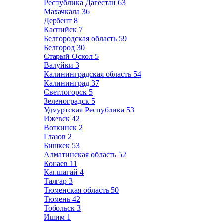
Республика Дагестан
63
Махачкала
36
Дербент
8
Каспийск
7
Белгородская область
59
Белгород
30
Старый Оскол
5
Валуйки
3
Калининградская область
54
Калининград
37
Светлогорск
5
Зеленоградск
5
Удмуртская Республика
53
Ижевск
42
Воткинск
2
Глазов
2
Бишкек
53
Алматинская область
52
Конаев
11
Капшагай
4
Талгар
3
Тюменская область
50
Тюмень
42
Тобольск
3
Ишим
1