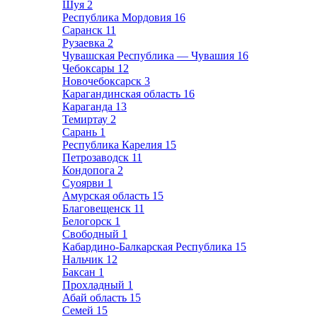
Шуя
2
Республика Мордовия
16
Саранск
11
Рузаевка
2
Чувашская Республика — Чувашия
16
Чебоксары
12
Новочебоксарск
3
Карагандинская область
16
Караганда
13
Темиртау
2
Сарань
1
Республика Карелия
15
Петрозаводск
11
Кондопога
2
Суоярви
1
Амурская область
15
Благовещенск
11
Белогорск
1
Свободный
1
Кабардино-Балкарская Республика
15
Нальчик
12
Баксан
1
Прохладный
1
Абай область
15
Семей
15