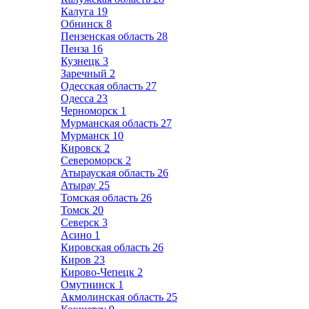
Калуга
19
Обнинск
8
Пензенская область
28
Пенза
16
Кузнецк
3
Заречный
2
Одесская область
27
Одесса
23
Черноморск
1
Мурманская область
27
Мурманск
10
Кировск
2
Североморск
2
Атырауская область
26
Атырау
25
Томская область
26
Томск
20
Северск
3
Асино
1
Кировская область
26
Киров
23
Кирово-Чепецк
2
Омутнинск
1
Акмолинская область
25