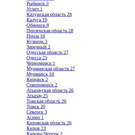
Рыбинск
3
Углич
1
Калужская область
28
Калуга
19
Обнинск
8
Пензенская область
28
Пенза
16
Кузнецк
3
Заречный
2
Одесская область
27
Одесса
23
Черноморск
1
Мурманская область
27
Мурманск
10
Кировск
2
Североморск
2
Атырауская область
26
Атырау
25
Томская область
26
Томск
20
Северск
3
Асино
1
Кировская область
26
Киров
23
Кирово-Чепецк
2