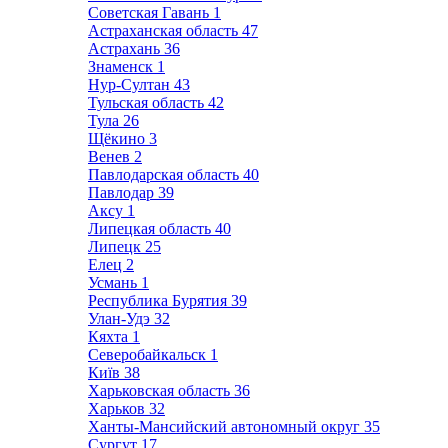
Советская Гавань
1
Астраханская область
47
Астрахань
36
Знаменск
1
Нур-Султан
43
Тульская область
42
Тула
26
Щёкино
3
Венев
2
Павлодарская область
40
Павлодар
39
Аксу
1
Липецкая область
40
Липецк
25
Елец
2
Усмань
1
Республика Бурятия
39
Улан-Удэ
32
Кяхта
1
Северобайкальск
1
Київ
38
Харьковская область
36
Харьков
32
Ханты-Мансийский автономный округ
35
Сургут
17