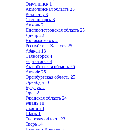
Омутнинск
1
Акмолинская область
25
Кокшетау
9
Степногорск
3
Акколь
2
Днепропетровская область
25
Днепр
22
Новомосковск
2
Республика Хакасия
25
Абакан
13
Саяногорск
4
Черногорск
3
Актюбинская область
25
Актобе
25
Оренбургская область
25
Оренбург
16
Бузулук
2
Орск
2
Рязанская область
24
Рязань
18
Скопин
1
Шацк
1
Тверская область
23
Тверь
14
Вышний Волочёк
2