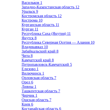
Васильков
1
Западно-Казахстанская область
12
Уральск
9
Костромская область
12
Кострома
10
Курганская область
11
Курган
11
Республика Саха (Якутия)
11
Якутск
8
Республика Северная Осетия — Алания
10
Владикавказ
10
Забайкальский край
8
Чита
8
Камчатский край
8
Петропавловск-Камчатский
5
Елизово
1
Вилючинск
1
Орловская область
7
Орел
6
Ливны
1
Ташкентская область
7
Чирчик
1
Ошская область
7
Киев
6
Костанайская область
6