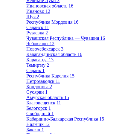
Великие Луки
3
Ивановская область
16
Иваново
12
Шуя
2
Республика Мордовия
16
Саранск
11
Рузаевка
2
Чувашская Республика — Чувашия
16
Чебоксары
12
Новочебоксарск
3
Карагандинская область
16
Караганда
13
Темиртау
2
Сарань
1
Республика Карелия
15
Петрозаводск
11
Кондопога
2
Суоярви
1
Амурская область
15
Благовещенск
11
Белогорск
1
Свободный
1
Кабардино-Балкарская Республика
15
Нальчик
12
Баксан
1