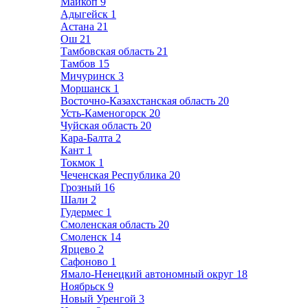
Майкоп
9
Адыгейск
1
Астана
21
Ош
21
Тамбовская область
21
Тамбов
15
Мичуринск
3
Моршанск
1
Восточно-Казахстанская область
20
Усть-Каменогорск
20
Чуйская область
20
Кара-Балта
2
Кант
1
Токмок
1
Чеченская Республика
20
Грозный
16
Шали
2
Гудермес
1
Смоленская область
20
Смоленск
14
Ярцево
2
Сафоново
1
Ямало-Ненецкий автономный округ
18
Ноябрьск
9
Новый Уренгой
3