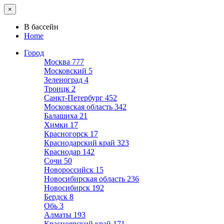
×
В бассейн
Home
Город
Москва
777
Московский
5
Зеленоград
4
Троицк
2
Санкт-Петербург
452
Московская область
342
Балашиха
21
Химки
17
Красногорск
17
Краснодарский край
323
Краснодар
142
Сочи
50
Новороссийск
15
Новосибирская область
236
Новосибирск
192
Бердск
8
Обь
3
Алматы
193
Красноярский край
171