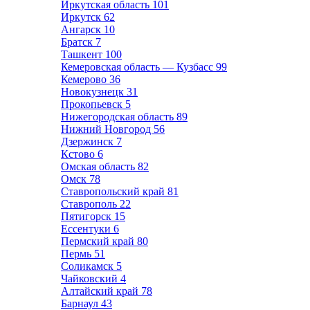
Иркутская область
101
Иркутск
62
Ангарск
10
Братск
7
Ташкент
100
Кемеровская область — Кузбасс
99
Кемерово
36
Новокузнецк
31
Прокопьевск
5
Нижегородская область
89
Нижний Новгород
56
Дзержинск
7
Кстово
6
Омская область
82
Омск
78
Ставропольский край
81
Ставрополь
22
Пятигорск
15
Ессентуки
6
Пермский край
80
Пермь
51
Соликамск
5
Чайковский
4
Алтайский край
78
Барнаул
43