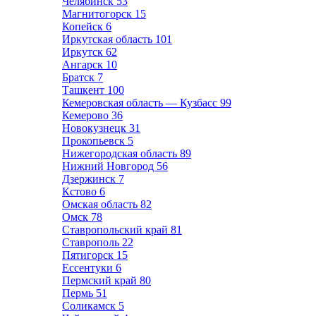
Челябинск
53
Магнитогорск
15
Копейск
6
Иркутская область
101
Иркутск
62
Ангарск
10
Братск
7
Ташкент
100
Кемеровская область — Кузбасс
99
Кемерово
36
Новокузнецк
31
Прокопьевск
5
Нижегородская область
89
Нижний Новгород
56
Дзержинск
7
Кстово
6
Омская область
82
Омск
78
Ставропольский край
81
Ставрополь
22
Пятигорск
15
Ессентуки
6
Пермский край
80
Пермь
51
Соликамск
5