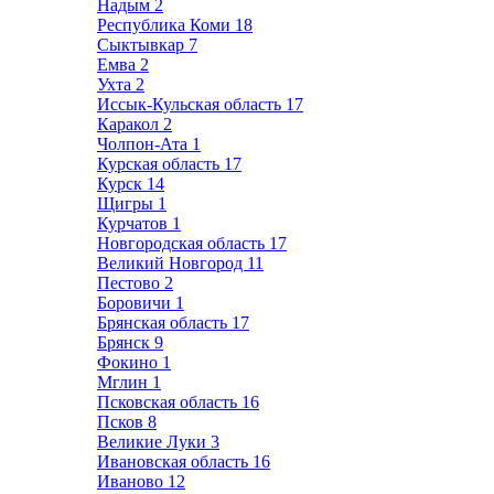
Надым
2
Республика Коми
18
Сыктывкар
7
Емва
2
Ухта
2
Иссык-Кульская область
17
Каракол
2
Чолпон-Ата
1
Курская область
17
Курск
14
Щигры
1
Курчатов
1
Новгородская область
17
Великий Новгород
11
Пестово
2
Боровичи
1
Брянская область
17
Брянск
9
Фокино
1
Мглин
1
Псковская область
16
Псков
8
Великие Луки
3
Ивановская область
16
Иваново
12