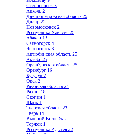
Кокшетау
9
Степногорск
3
Акколь
2
Днепропетровская область
25
Днепр
22
Новомосковск
2
Республика Хакасия
25
Абакан
13
Саяногорск
4
Черногорск
3
Актюбинская область
25
Актобе
25
Оренбургская область
25
Оренбург
16
Бузулук
2
Орск
2
Рязанская область
24
Рязань
18
Скопин
1
Шацк
1
Тверская область
23
Тверь
14
Вышний Волочёк
2
Торжок
1
Республика Адыгея
22