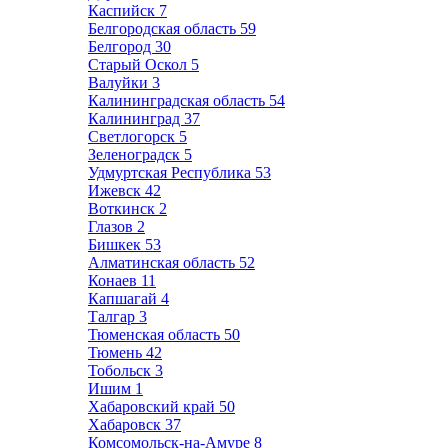
Каспийск
7
Белгородская область
59
Белгород
30
Старый Оскол
5
Валуйки
3
Калининградская область
54
Калининград
37
Светлогорск
5
Зеленоградск
5
Удмуртская Республика
53
Ижевск
42
Воткинск
2
Глазов
2
Бишкек
53
Алматинская область
52
Конаев
11
Капшагай
4
Талгар
3
Тюменская область
50
Тюмень
42
Тобольск
3
Ишим
1
Хабаровский край
50
Хабаровск
37
Комсомольск-на-Амуре
8