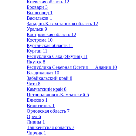
Киевская область
12
Бровари
3
Вышгород
1
Васильков
1
Западно-Казахстанская область
12
Уральск
9
Костромская область
12
Кострома
10
Курганская область
11
Курган
11
Республика Саха (Якутия)
11
Якутск
8
Республика Северная Осетия — Алания
10
Владикавказ
10
Забайкальский край
8
Чита
8
Камчатский край
8
Петропавловск-Камчатский
5
Елизово
1
Вилючинск
1
Орловская область
7
Орел
6
Ливны
1
Ташкентская область
7
Чирчик
1