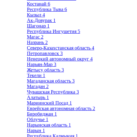
Костанай
6
Республика Тыва
6
Кызыл
4
Ак-Довурак
1
Шагонар
1
Республика Ингушетия
5
Магас
2
Назрань
2
Северо-Казахстанская область
4
Петропавловск
3
Ненецкий автономный округ
4
Нарьян-Мар
3
Жетысу область
3
Текели
1
Магаданская область
3
Магадан
2
Чувашская Республика
3
Алатырь
1
Мариинский Посад
1
Еврейская автономная область
2
Биробиджан
1
Облучье
1
Нарынская область
1
Нарын
1
Республика Калмыкия
1