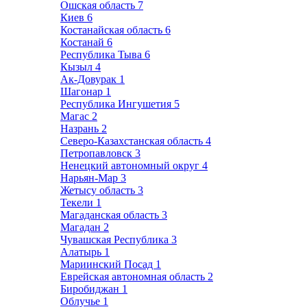
Ошская область
7
Киев
6
Костанайская область
6
Костанай
6
Республика Тыва
6
Кызыл
4
Ак-Довурак
1
Шагонар
1
Республика Ингушетия
5
Магас
2
Назрань
2
Северо-Казахстанская область
4
Петропавловск
3
Ненецкий автономный округ
4
Нарьян-Мар
3
Жетысу область
3
Текели
1
Магаданская область
3
Магадан
2
Чувашская Республика
3
Алатырь
1
Мариинский Посад
1
Еврейская автономная область
2
Биробиджан
1
Облучье
1