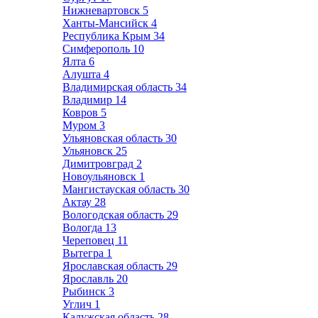
Нижневартовск
5
Ханты-Мансийск
4
Республика Крым
34
Симферополь
10
Ялта
6
Алушта
4
Владимирская область
34
Владимир
14
Ковров
5
Муром
3
Ульяновская область
30
Ульяновск
25
Димитровград
2
Новоульяновск
1
Мангистауская область
30
Актау
28
Вологодская область
29
Вологда
13
Череповец
11
Вытегра
1
Ярославская область
29
Ярославль
20
Рыбинск
3
Углич
1
Калужская область
28