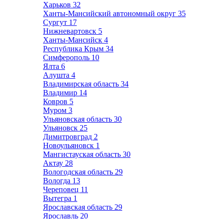
Харьков
32
Ханты-Мансийский автономный округ
35
Сургут
17
Нижневартовск
5
Ханты-Мансийск
4
Республика Крым
34
Симферополь
10
Ялта
6
Алушта
4
Владимирская область
34
Владимир
14
Ковров
5
Муром
3
Ульяновская область
30
Ульяновск
25
Димитровград
2
Новоульяновск
1
Мангистауская область
30
Актау
28
Вологодская область
29
Вологда
13
Череповец
11
Вытегра
1
Ярославская область
29
Ярославль
20