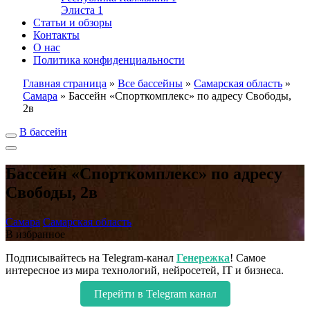
Элиста
1
Статьи и обзоры
Контакты
О нас
Политика конфиденциальности
Главная страница
»
Все бассейны
»
Самарская область
»
Самара
»
Бассейн «Спорткомплекс» по адресу Свободы,
2в
В бассейн
Бассейн «Спорткомплекс» по адресу
Свободы, 2в
Самара
Самарская область
В избранное
Подписывайтесь на Telegram-канал
Генережка
! Самое
интересное из мира технологий, нейросетей, IT и бизнеса.
Перейти в Telegram канал