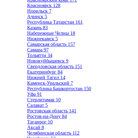
Красноярск
128
Норильск
7
Ачинск
5
Республика Татарстан
161
Казань
83
Набережные Челны
18
Нижнекамск
5
Самарская область
157
Самара
97
Тольятти
34
Новокуйбышевск
9
Свердловская область
151
Екатеринбург
84
Нижний Тагил
14
Каменск-Уральский
7
Республика Башкортостан
150
Уфа
91
Стерлитамак
10
Салават
5
Ростовская область
141
Ростов-на-Дону
84
Таганрог
10
Аксай
8
Челябинская область
112