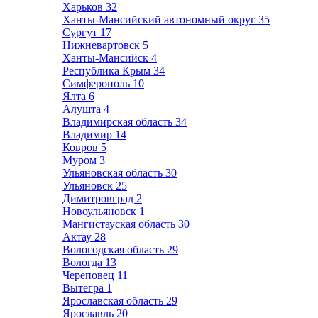
Харьков
32
Ханты-Мансийский автономный округ
35
Сургут
17
Нижневартовск
5
Ханты-Мансийск
4
Республика Крым
34
Симферополь
10
Ялта
6
Алушта
4
Владимирская область
34
Владимир
14
Ковров
5
Муром
3
Ульяновская область
30
Ульяновск
25
Димитровград
2
Новоульяновск
1
Мангистауская область
30
Актау
28
Вологодская область
29
Вологда
13
Череповец
11
Вытегра
1
Ярославская область
29
Ярославль
20