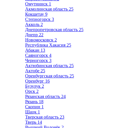
Омутнинск
1
Акмолинская область
25
Кокшетау
9
Степногорск
3
Акколь
2
Днепропетровская область
25
Днепр
22
Новомосковск
2
Республика Хакасия
25
Абакан
13
Саяногорск
4
Черногорск
3
Актюбинская область
25
Актобе
25
Оренбургская область
25
Оренбург
16
Бузулук
2
Орск
2
Рязанская область
24
Рязань
18
Скопин
1
Шацк
1
Тверская область
23
Тверь
14
Вышний Волочёк
2