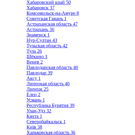
Хабаровский край
50
Хабаровск
37
Комсомольск-на-Амуре
8
Советская Гавань
1
Астраханская область
47
Астрахань
36
Знаменск
1
Нур-Султан
43
Тульская область
42
Тула
26
Щёкино
3
Венев
2
Павлодарская область
40
Павлодар
39
Аксу
1
Липецкая область
40
Липецк
25
Елец
2
Усмань
1
Республика Бурятия
39
Улан-Удэ
32
Кяхта
1
Северобайкальск
1
Київ
38
Харьковская область
36