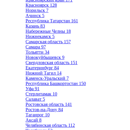
Красноярск
128
Норильск
7
Ачинск
5
Республика Татарстан
161
Казань
83
Набережные Челны
18
Нижнекамск
5
Самарская область
157
Самара
97
Тольятти
34
Новокуйбышевск
9
Свердловская область
151
Екатеринбург
84
Нижний Тагил
14
Каменск-Уральский
7
Республика Башкортостан
150
Уфа
91
Стерлитамак
10
Салават
5
Ростовская область
141
Ростов-на-Дону
84
Таганрог
10
Аксай
8
Челябинская область
112