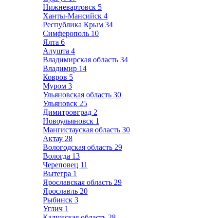
Нижневартовск
5
Ханты-Мансийск
4
Республика Крым
34
Симферополь
10
Ялта
6
Алушта
4
Владимирская область
34
Владимир
14
Ковров
5
Муром
3
Ульяновская область
30
Ульяновск
25
Димитровград
2
Новоульяновск
1
Мангистауская область
30
Актау
28
Вологодская область
29
Вологда
13
Череповец
11
Вытегра
1
Ярославская область
29
Ярославль
20
Рыбинск
3
Углич
1
Калужская область
28