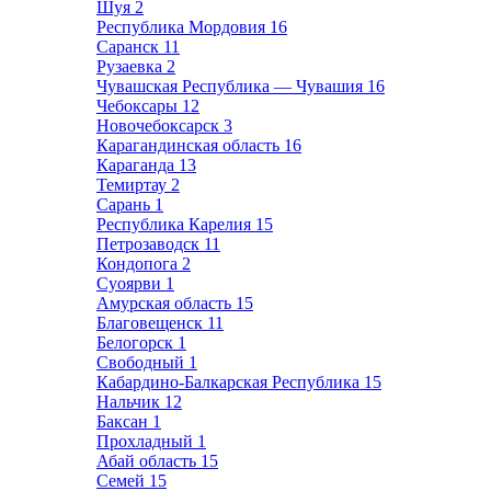
Шуя
2
Республика Мордовия
16
Саранск
11
Рузаевка
2
Чувашская Республика — Чувашия
16
Чебоксары
12
Новочебоксарск
3
Карагандинская область
16
Караганда
13
Темиртау
2
Сарань
1
Республика Карелия
15
Петрозаводск
11
Кондопога
2
Суоярви
1
Амурская область
15
Благовещенск
11
Белогорск
1
Свободный
1
Кабардино-Балкарская Республика
15
Нальчик
12
Баксан
1
Прохладный
1
Абай область
15
Семей
15