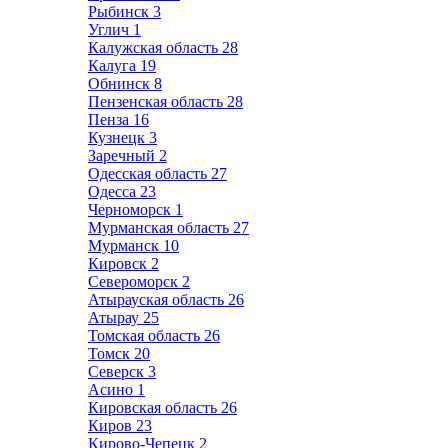
Рыбинск
3
Углич
1
Калужская область
28
Калуга
19
Обнинск
8
Пензенская область
28
Пенза
16
Кузнецк
3
Заречный
2
Одесская область
27
Одесса
23
Черноморск
1
Мурманская область
27
Мурманск
10
Кировск
2
Североморск
2
Атырауская область
26
Атырау
25
Томская область
26
Томск
20
Северск
3
Асино
1
Кировская область
26
Киров
23
Кирово-Чепецк
2