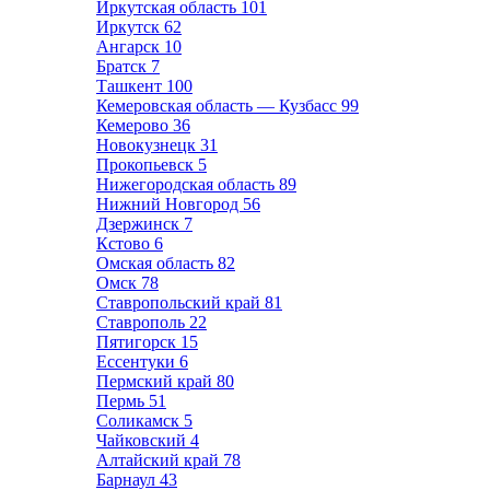
Иркутская область
101
Иркутск
62
Ангарск
10
Братск
7
Ташкент
100
Кемеровская область — Кузбасс
99
Кемерово
36
Новокузнецк
31
Прокопьевск
5
Нижегородская область
89
Нижний Новгород
56
Дзержинск
7
Кстово
6
Омская область
82
Омск
78
Ставропольский край
81
Ставрополь
22
Пятигорск
15
Ессентуки
6
Пермский край
80
Пермь
51
Соликамск
5
Чайковский
4
Алтайский край
78
Барнаул
43