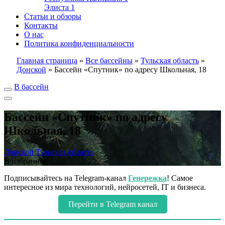
Элиста
1
Статьи и обзоры
Контакты
О нас
Политика конфиденциальности
Главная страница
»
Все бассейны
»
Тульская область
»
Донской
»
Бассейн «Спутник» по адресу Школьная, 18
В бассейн
Бассейн «Спутник» по адресу
Школьная, 18
Донской
Тульская область
В избранное
Подписывайтесь на Telegram-канал
Генережка
! Самое
интересное из мира технологий, нейросетей, IT и бизнеса.
Перейти в Telegram канал