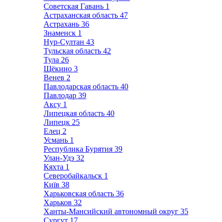
Советская Гавань
1
Астраханская область
47
Астрахань
36
Знаменск
1
Нур-Султан
43
Тульская область
42
Тула
26
Щёкино
3
Венев
2
Павлодарская область
40
Павлодар
39
Аксу
1
Липецкая область
40
Липецк
25
Елец
2
Усмань
1
Республика Бурятия
39
Улан-Удэ
32
Кяхта
1
Северобайкальск
1
Київ
38
Харьковская область
36
Харьков
32
Ханты-Мансийский автономный округ
35
Сургут
17