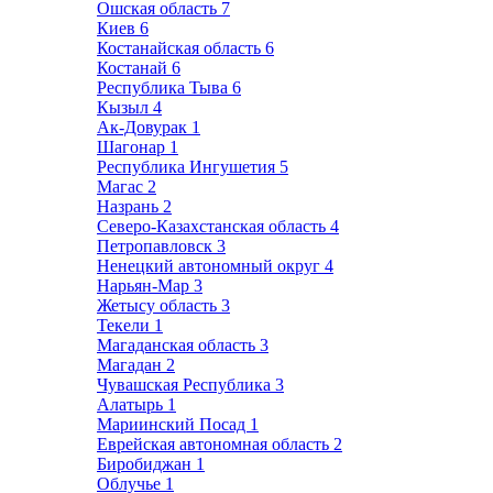
Ошская область
7
Киев
6
Костанайская область
6
Костанай
6
Республика Тыва
6
Кызыл
4
Ак-Довурак
1
Шагонар
1
Республика Ингушетия
5
Магас
2
Назрань
2
Северо-Казахстанская область
4
Петропавловск
3
Ненецкий автономный округ
4
Нарьян-Мар
3
Жетысу область
3
Текели
1
Магаданская область
3
Магадан
2
Чувашская Республика
3
Алатырь
1
Мариинский Посад
1
Еврейская автономная область
2
Биробиджан
1
Облучье
1