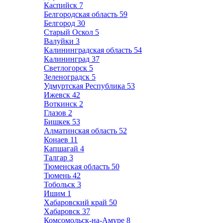
Каспийск
7
Белгородская область
59
Белгород
30
Старый Оскол
5
Валуйки
3
Калининградская область
54
Калининград
37
Светлогорск
5
Зеленоградск
5
Удмуртская Республика
53
Ижевск
42
Воткинск
2
Глазов
2
Бишкек
53
Алматинская область
52
Конаев
11
Капшагай
4
Талгар
3
Тюменская область
50
Тюмень
42
Тобольск
3
Ишим
1
Хабаровский край
50
Хабаровск
37
Комсомольск-на-Амуре
8