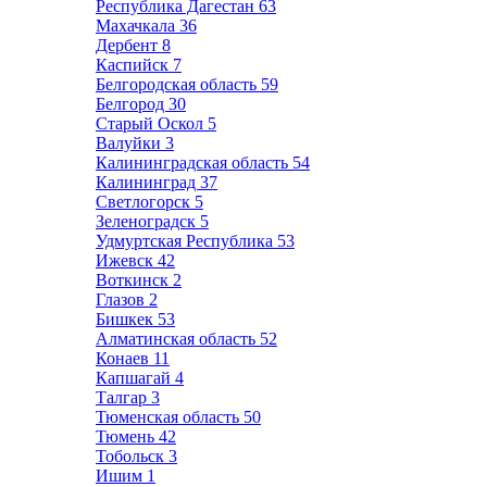
Республика Дагестан
63
Махачкала
36
Дербент
8
Каспийск
7
Белгородская область
59
Белгород
30
Старый Оскол
5
Валуйки
3
Калининградская область
54
Калининград
37
Светлогорск
5
Зеленоградск
5
Удмуртская Республика
53
Ижевск
42
Воткинск
2
Глазов
2
Бишкек
53
Алматинская область
52
Конаев
11
Капшагай
4
Талгар
3
Тюменская область
50
Тюмень
42
Тобольск
3
Ишим
1