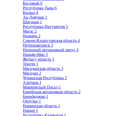
Костанай
6
Республика Тыва
6
Кызыл
4
Ак-Довурак
1
Шагонар
1
Республика Ингушетия
5
Магас
2
Назрань
2
Северо-Казахстанская область
4
Петропавловск
3
Ненецкий автономный округ
4
Нарьян-Мар
3
Жетысу область
3
Текели
1
Магаданская область
3
Магадан
2
Чувашская Республика
3
Алатырь
1
Мариинский Посад
1
Еврейская автономная область
2
Биробиджан
1
Облучье
1
Нарынская область
1
Нарын
1
Республика Калмыкия
1