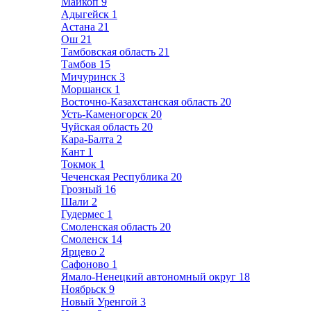
Майкоп
9
Адыгейск
1
Астана
21
Ош
21
Тамбовская область
21
Тамбов
15
Мичуринск
3
Моршанск
1
Восточно-Казахстанская область
20
Усть-Каменогорск
20
Чуйская область
20
Кара-Балта
2
Кант
1
Токмок
1
Чеченская Республика
20
Грозный
16
Шали
2
Гудермес
1
Смоленская область
20
Смоленск
14
Ярцево
2
Сафоново
1
Ямало-Ненецкий автономный округ
18
Ноябрьск
9
Новый Уренгой
3