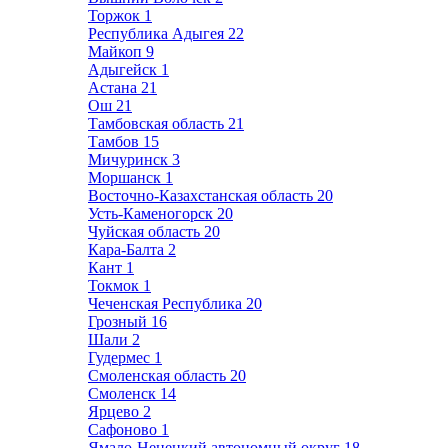
Торжок
1
Республика Адыгея
22
Майкоп
9
Адыгейск
1
Астана
21
Ош
21
Тамбовская область
21
Тамбов
15
Мичуринск
3
Моршанск
1
Восточно-Казахстанская область
20
Усть-Каменогорск
20
Чуйская область
20
Кара-Балта
2
Кант
1
Токмок
1
Чеченская Республика
20
Грозный
16
Шали
2
Гудермес
1
Смоленская область
20
Смоленск
14
Ярцево
2
Сафоново
1
Ямало-Ненецкий автономный округ
18