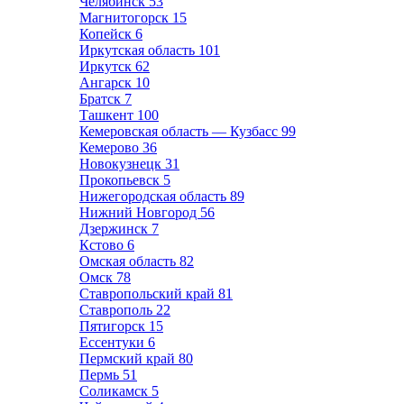
Челябинск
53
Магнитогорск
15
Копейск
6
Иркутская область
101
Иркутск
62
Ангарск
10
Братск
7
Ташкент
100
Кемеровская область — Кузбасс
99
Кемерово
36
Новокузнецк
31
Прокопьевск
5
Нижегородская область
89
Нижний Новгород
56
Дзержинск
7
Кстово
6
Омская область
82
Омск
78
Ставропольский край
81
Ставрополь
22
Пятигорск
15
Ессентуки
6
Пермский край
80
Пермь
51
Соликамск
5