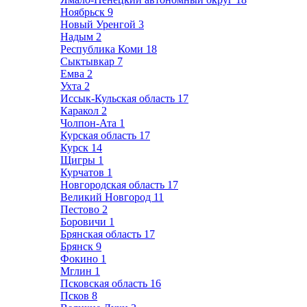
Ноябрьск
9
Новый Уренгой
3
Надым
2
Республика Коми
18
Сыктывкар
7
Емва
2
Ухта
2
Иссык-Кульская область
17
Каракол
2
Чолпон-Ата
1
Курская область
17
Курск
14
Щигры
1
Курчатов
1
Новгородская область
17
Великий Новгород
11
Пестово
2
Боровичи
1
Брянская область
17
Брянск
9
Фокино
1
Мглин
1
Псковская область
16
Псков
8