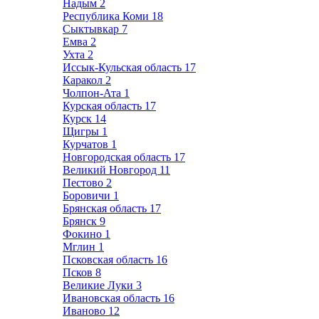
Надым
2
Республика Коми
18
Сыктывкар
7
Емва
2
Ухта
2
Иссык-Кульская область
17
Каракол
2
Чолпон-Ата
1
Курская область
17
Курск
14
Щигры
1
Курчатов
1
Новгородская область
17
Великий Новгород
11
Пестово
2
Боровичи
1
Брянская область
17
Брянск
9
Фокино
1
Мглин
1
Псковская область
16
Псков
8
Великие Луки
3
Ивановская область
16
Иваново
12