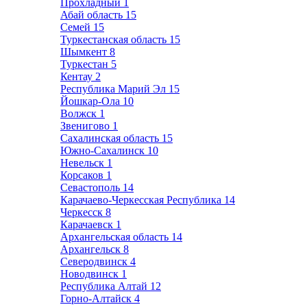
Прохладный
1
Абай область
15
Семей
15
Туркестанская область
15
Шымкент
8
Туркестан
5
Кентау
2
Республика Марий Эл
15
Йошкар-Ола
10
Волжск
1
Звенигово
1
Сахалинская область
15
Южно-Сахалинск
10
Невельск
1
Корсаков
1
Севастополь
14
Карачаево-Черкесская Республика
14
Черкесск
8
Карачаевск
1
Архангельская область
14
Архангельск
8
Северодвинск
4
Новодвинск
1
Республика Алтай
12
Горно-Алтайск
4