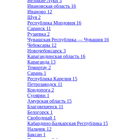
Великие Луки
3
Ивановская область
16
Иваново
12
Шуя
2
Республика Мордовия
16
Саранск
11
Рузаевка
2
Чувашская Республика — Чувашия
16
Чебоксары
12
Новочебоксарск
3
Карагандинская область
16
Караганда
13
Темиртау
2
Сарань
1
Республика Карелия
15
Петрозаводск
11
Кондопога
2
Суоярви
1
Амурская область
15
Благовещенск
11
Белогорск
1
Свободный
1
Кабардино-Балкарская Республика
15
Нальчик
12
Баксан
1