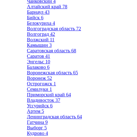
Чайковский
4
Алтайский край
78
Барнаул
43
Бийск
6
Белокуриха
4
Волгоградская область
72
Волгоград
42
Волжский
11
Камышин
3
Саратовская область
68
Саратов
41
Энгельс
10
Балаково
6
Воронежская область
65
Воронеж
52
Острогожск
1
Семилуки
1
Приморский край
64
Владивосток
37
Уссурийск
6
Артем
5
Ленинградская область
64
Гатчина
9
Выборг
5
Кудрово
4