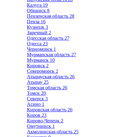
Калуга
19
Обнинск
8
Пензенская область
28
Пенза
16
Кузнецк
3
Заречный
2
Одесская область
27
Одесса
23
Черноморск
1
Мурманская область
27
Мурманск
10
Кировск
2
Североморск
2
Атырауская область
26
Атырау
25
Томская область
26
Томск
20
Северск
3
Асино
1
Кировская область
26
Киров
23
Кирово-Чепецк
2
Омутнинск
1
Акмолинская область
25