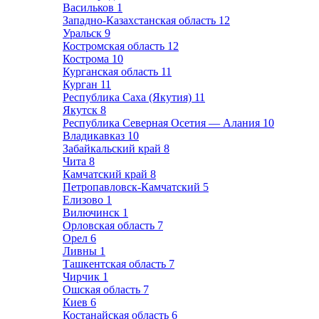
Васильков
1
Западно-Казахстанская область
12
Уральск
9
Костромская область
12
Кострома
10
Курганская область
11
Курган
11
Республика Саха (Якутия)
11
Якутск
8
Республика Северная Осетия — Алания
10
Владикавказ
10
Забайкальский край
8
Чита
8
Камчатский край
8
Петропавловск-Камчатский
5
Елизово
1
Вилючинск
1
Орловская область
7
Орел
6
Ливны
1
Ташкентская область
7
Чирчик
1
Ошская область
7
Киев
6
Костанайская область
6