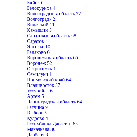
Бийск
6
Белокуриха
4
Волгоградская область
72
Волгоград
42
Волжский
11
Камышин
3
Саратовская область
68
Саратов
41
Энгельс
10
Балаково
6
Воронежская область
65
Воронеж
52
Острогожск
1
Семилуки
1
Приморский край
64
Владивосток
37
Уссурийск
6
Артем
5
Ленинградская область
64
Гатчина
9
Выборг
5
Кудрово
4
Республика Дагестан
63
Махачкала
36
Дербент
8