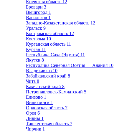
Киевская область
12
Бровари
3
Вышгород
1
Васильков
1
Западно-Казахстанская область
12
Уральск
9
Костромская область
12
Кострома
10
Курганская область
11
Курган
11
Республика Саха (Якутия)
11
Якутск
8
Республика Северная Осетия — Алания
10
Владикавказ
10
Забайкальский край
8
Чита
8
Камчатский край
8
Петропавловск-Камчатский
5
Елизово
1
Вилючинск
1
Орловская область
7
Орел
6
Ливны
1
Ташкентская область
7
Чирчик
1