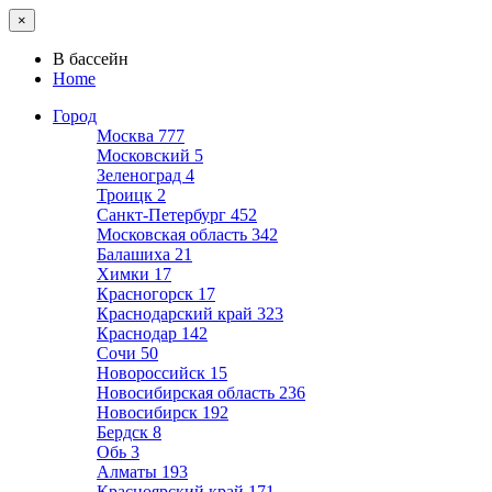
×
В бассейн
Home
Город
Москва
777
Московский
5
Зеленоград
4
Троицк
2
Санкт-Петербург
452
Московская область
342
Балашиха
21
Химки
17
Красногорск
17
Краснодарский край
323
Краснодар
142
Сочи
50
Новороссийск
15
Новосибирская область
236
Новосибирск
192
Бердск
8
Обь
3
Алматы
193
Красноярский край
171