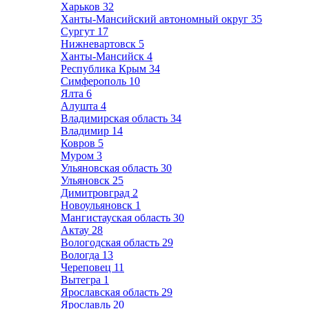
Харьков
32
Ханты-Мансийский автономный округ
35
Сургут
17
Нижневартовск
5
Ханты-Мансийск
4
Республика Крым
34
Симферополь
10
Ялта
6
Алушта
4
Владимирская область
34
Владимир
14
Ковров
5
Муром
3
Ульяновская область
30
Ульяновск
25
Димитровград
2
Новоульяновск
1
Мангистауская область
30
Актау
28
Вологодская область
29
Вологда
13
Череповец
11
Вытегра
1
Ярославская область
29
Ярославль
20