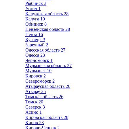
Рыбинск
3
Углич
1
Калужская область
28
Калуга
19
Обнинск
8
Пензенская область
28
Пенза
16
Кузнецк
3
Заречный
2
Одесская область
27
Одесса
23
Черноморск
1
Мурманская область
27
Мурманск
10
Кировск
2
Североморск
2
Атырауская область
26
Атырау
25
Томская область
26
Томск
20
Северск
3
Асино
1
Кировская область
26
Киров
23
Кирово-Чепецк
2