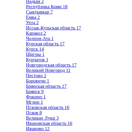
Надым
2
Республика Коми
18
Сыктывкар
7
Емва
2
Ухта
2
Иссык-Кульская область
17
Каракол
2
Чолпон-Ата
1
Курская область
17
Курск
14
Щигры
1
Курчатов
1
Новгородская область
17
Великий Новгород
11
Пестово
2
Боровичи
1
Брянская область
17
Брянск
9
Фокино
1
Мглин
1
Псковская область
16
Псков
8
Великие Луки
3
Ивановская область
16
Иваново
12