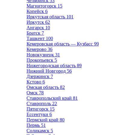
Челябинск
53
Магнитогорск
15
Копейск
6
Иркутская область
101
Иркутск
62
Ангарск
10
Братск
7
Ташкент
100
Кемеровская область — Кузбасс
99
Кемерово
36
Новокузнецк
31
Прокопьевск
5
Нижегородская область
89
Нижний Новгород
56
Дзержинск
7
Кстово
6
Омская область
82
Омск
78
Ставропольский край
81
Ставрополь
22
Пятигорск
15
Ессентуки
6
Пермский край
80
Пермь
51
Соликамск
5