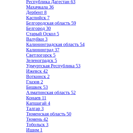
Республика Дагестан
63
Махачкала
36
Дербент
8
Каспийск
7
Белгородская область
59
Белгород
30
Старый Оскол
5
Валуйки
3
Калининградская область
54
Калининград
37
Светлогорск
5
Зеленоградск
5
Удмуртская Республика
53
Ижевск
42
Воткинск
2
Глазов
2
Бишкек
53
Алматинская область
52
Конаев
11
Капшагай
4
Талгар
3
Тюменская область
50
Тюмень
42
Тобольск
3
Ишим
1