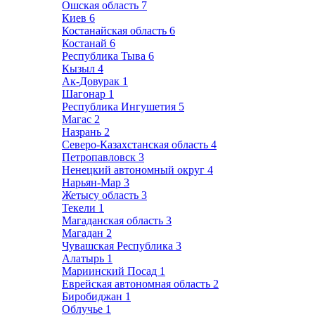
Ошская область
7
Киев
6
Костанайская область
6
Костанай
6
Республика Тыва
6
Кызыл
4
Ак-Довурак
1
Шагонар
1
Республика Ингушетия
5
Магас
2
Назрань
2
Северо-Казахстанская область
4
Петропавловск
3
Ненецкий автономный округ
4
Нарьян-Мар
3
Жетысу область
3
Текели
1
Магаданская область
3
Магадан
2
Чувашская Республика
3
Алатырь
1
Мариинский Посад
1
Еврейская автономная область
2
Биробиджан
1
Облучье
1