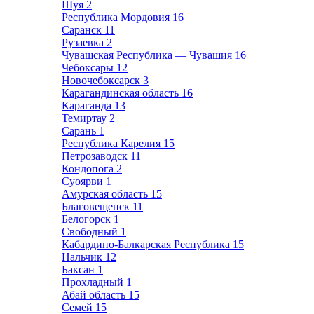
Шуя
2
Республика Мордовия
16
Саранск
11
Рузаевка
2
Чувашская Республика — Чувашия
16
Чебоксары
12
Новочебоксарск
3
Карагандинская область
16
Караганда
13
Темиртау
2
Сарань
1
Республика Карелия
15
Петрозаводск
11
Кондопога
2
Суоярви
1
Амурская область
15
Благовещенск
11
Белогорск
1
Свободный
1
Кабардино-Балкарская Республика
15
Нальчик
12
Баксан
1
Прохладный
1
Абай область
15
Семей
15