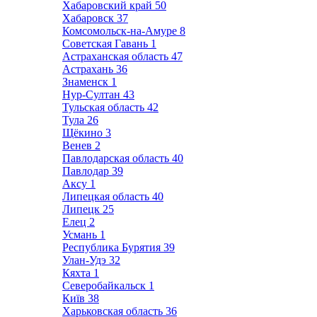
Хабаровский край
50
Хабаровск
37
Комсомольск-на-Амуре
8
Советская Гавань
1
Астраханская область
47
Астрахань
36
Знаменск
1
Нур-Султан
43
Тульская область
42
Тула
26
Щёкино
3
Венев
2
Павлодарская область
40
Павлодар
39
Аксу
1
Липецкая область
40
Липецк
25
Елец
2
Усмань
1
Республика Бурятия
39
Улан-Удэ
32
Кяхта
1
Северобайкальск
1
Київ
38
Харьковская область
36