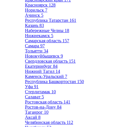
Красноярск
128
Норильск
7
Ачинск
5
Республика Татарстан
161
Казань
83
Набережные Челны
18
Нижнекамск
5
Самарская область
157
Самара
97
Тольятти
34
Новокуйбышевск
9
Свердловская область
151
Екатеринбург
84
Нижний Тагил
14
Каменск-Уральский
7
Республика Башкортостан
150
Уфа
91
Стерлитамак
10
Салават
5
Ростовская область
141
Ростов-на-Дону
84
Таганрог
10
Аксай
8
Челябинская область
112