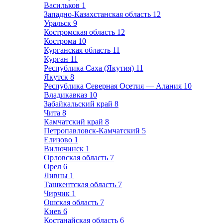
Васильков
1
Западно-Казахстанская область
12
Уральск
9
Костромская область
12
Кострома
10
Курганская область
11
Курган
11
Республика Саха (Якутия)
11
Якутск
8
Республика Северная Осетия — Алания
10
Владикавказ
10
Забайкальский край
8
Чита
8
Камчатский край
8
Петропавловск-Камчатский
5
Елизово
1
Вилючинск
1
Орловская область
7
Орел
6
Ливны
1
Ташкентская область
7
Чирчик
1
Ошская область
7
Киев
6
Костанайская область
6