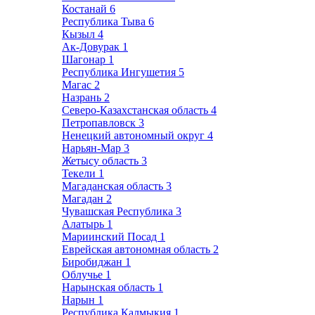
Костанай
6
Республика Тыва
6
Кызыл
4
Ак-Довурак
1
Шагонар
1
Республика Ингушетия
5
Магас
2
Назрань
2
Северо-Казахстанская область
4
Петропавловск
3
Ненецкий автономный округ
4
Нарьян-Мар
3
Жетысу область
3
Текели
1
Магаданская область
3
Магадан
2
Чувашская Республика
3
Алатырь
1
Мариинский Посад
1
Еврейская автономная область
2
Биробиджан
1
Облучье
1
Нарынская область
1
Нарын
1
Республика Калмыкия
1