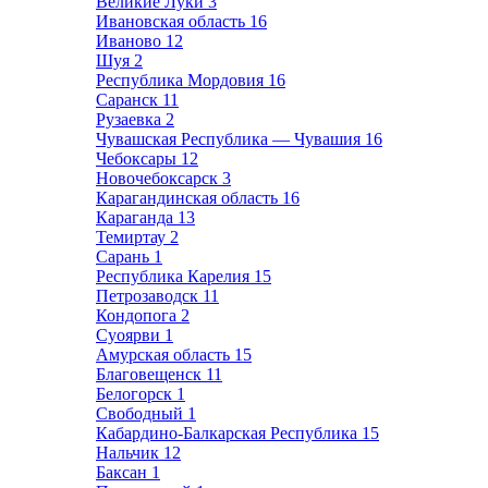
Великие Луки
3
Ивановская область
16
Иваново
12
Шуя
2
Республика Мордовия
16
Саранск
11
Рузаевка
2
Чувашская Республика — Чувашия
16
Чебоксары
12
Новочебоксарск
3
Карагандинская область
16
Караганда
13
Темиртау
2
Сарань
1
Республика Карелия
15
Петрозаводск
11
Кондопога
2
Суоярви
1
Амурская область
15
Благовещенск
11
Белогорск
1
Свободный
1
Кабардино-Балкарская Республика
15
Нальчик
12
Баксан
1