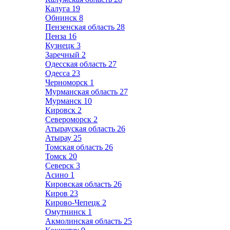
Калуга
19
Обнинск
8
Пензенская область
28
Пенза
16
Кузнецк
3
Заречный
2
Одесская область
27
Одесса
23
Черноморск
1
Мурманская область
27
Мурманск
10
Кировск
2
Североморск
2
Атырауская область
26
Атырау
25
Томская область
26
Томск
20
Северск
3
Асино
1
Кировская область
26
Киров
23
Кирово-Чепецк
2
Омутнинск
1
Акмолинская область
25