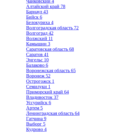
Чайковский
4
Алтайский край
78
Барнаул
43
Бийск
6
Белокуриха
4
Волгоградская область
72
Волгоград
42
Волжский
11
Камышин
3
Саратовская область
68
Саратов
41
Энгельс
10
Балаково
6
Воронежская область
65
Воронеж
52
Острогожск
1
Семилуки
1
Приморский край
64
Владивосток
37
Уссурийск
6
Артем
5
Ленинградская область
64
Гатчина
9
Выборг
5
Кудрово
4