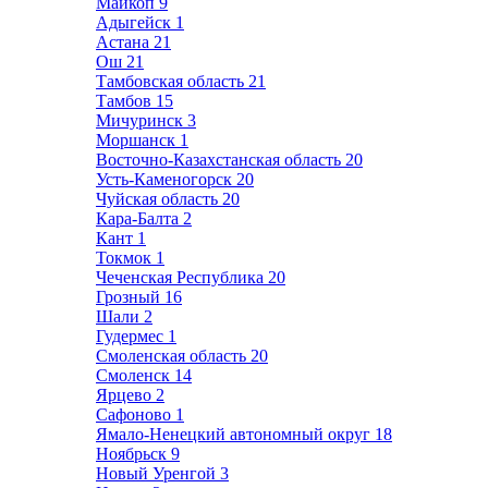
Майкоп
9
Адыгейск
1
Астана
21
Ош
21
Тамбовская область
21
Тамбов
15
Мичуринск
3
Моршанск
1
Восточно-Казахстанская область
20
Усть-Каменогорск
20
Чуйская область
20
Кара-Балта
2
Кант
1
Токмок
1
Чеченская Республика
20
Грозный
16
Шали
2
Гудермес
1
Смоленская область
20
Смоленск
14
Ярцево
2
Сафоново
1
Ямало-Ненецкий автономный округ
18
Ноябрьск
9
Новый Уренгой
3