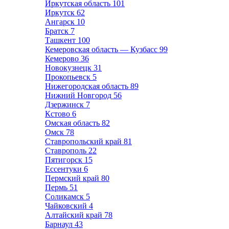
Иркутская область
101
Иркутск
62
Ангарск
10
Братск
7
Ташкент
100
Кемеровская область — Кузбасс
99
Кемерово
36
Новокузнецк
31
Прокопьевск
5
Нижегородская область
89
Нижний Новгород
56
Дзержинск
7
Кстово
6
Омская область
82
Омск
78
Ставропольский край
81
Ставрополь
22
Пятигорск
15
Ессентуки
6
Пермский край
80
Пермь
51
Соликамск
5
Чайковский
4
Алтайский край
78
Барнаул
43