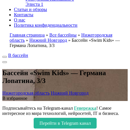
Элиста
1
Статьи и обзоры
Контакты
О нас
Политика конфиденциальности
Главная страница
»
Все бассейны
»
Нижегородская
область
»
Нижний Новгород
»
Бассейн «Swim Kids» —
Германа Лопатина, 3/3
В бассейн
Бассейн «Swim Kids» — Германа
Лопатина, 3/3
Нижегородская область
Нижний Новгород
В избранное
Подписывайтесь на Telegram-канал
Генережка
! Самое
интересное из мира технологий, нейросетей, IT и бизнеса.
Перейти в Telegram канал