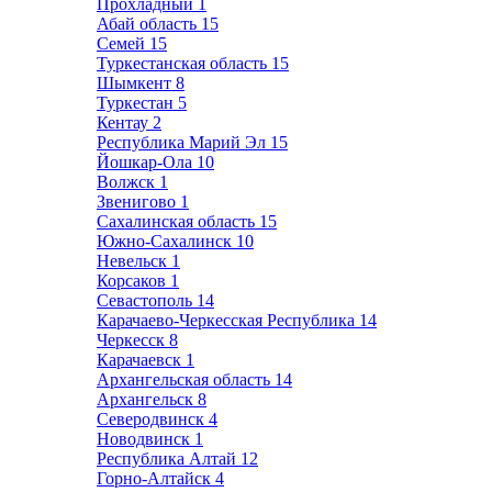
Прохладный
1
Абай область
15
Семей
15
Туркестанская область
15
Шымкент
8
Туркестан
5
Кентау
2
Республика Марий Эл
15
Йошкар-Ола
10
Волжск
1
Звенигово
1
Сахалинская область
15
Южно-Сахалинск
10
Невельск
1
Корсаков
1
Севастополь
14
Карачаево-Черкесская Республика
14
Черкесск
8
Карачаевск
1
Архангельская область
14
Архангельск
8
Северодвинск
4
Новодвинск
1
Республика Алтай
12
Горно-Алтайск
4