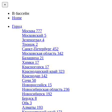
×
В бассейн
Home
Город
Москва
777
Московский
5
Зеленоград
4
Троицк
2
Санкт-Петербург
452
Московская область
342
Балашиха
21
Химки
17
Красногорск
17
Краснодарский край
323
Краснодар
142
Сочи
50
Новороссийск
15
Новосибирская область
236
Новосибирск
192
Бердск
8
Обь
3
Алматы
193
Красноярский край
171