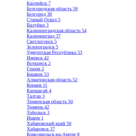
Каспийск
7
Белгородская область
59
Белгород
30
Старый Оскол
5
Валуйки
3
Калининградская область
54
Калининград
37
Светлогорск
5
Зеленоградск
5
Удмуртская Республика
53
Ижевск
42
Воткинск
2
Глазов
2
Бишкек
53
Алматинская область
52
Конаев
11
Капшагай
4
Талгар
3
Тюменская область
50
Тюмень
42
Тобольск
3
Ишим
1
Хабаровский край
50
Хабаровск
37
Комсомольск-на-Амуре
8