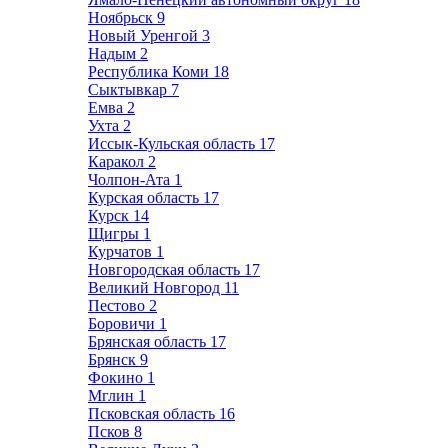
Ноябрьск
9
Новый Уренгой
3
Надым
2
Республика Коми
18
Сыктывкар
7
Емва
2
Ухта
2
Иссык-Кульская область
17
Каракол
2
Чолпон-Ата
1
Курская область
17
Курск
14
Щигры
1
Курчатов
1
Новгородская область
17
Великий Новгород
11
Пестово
2
Боровичи
1
Брянская область
17
Брянск
9
Фокино
1
Мглин
1
Псковская область
16
Псков
8