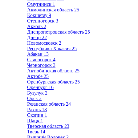
Омутнинск
1
Акмолинская область
25
Кокшетау
9
Степногорск
3
Акколь
2
Днепропетровская область
25
Днепр
22
Новомосковск
2
Республика Хакасия
25
Абакан
13
Саяногорск
4
Черногорск
3
Актюбинская область
25
Актобе
25
Оренбургская область
25
Оренбург
16
Бузулук
2
Орск
2
Рязанская область
24
Рязань
18
Скопин
1
Шацк
1
Тверская область
23
Тверь
14
Вышний Волочёк
2