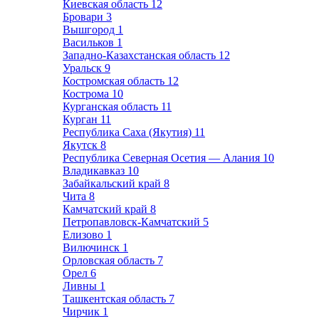
Киевская область
12
Бровари
3
Вышгород
1
Васильков
1
Западно-Казахстанская область
12
Уральск
9
Костромская область
12
Кострома
10
Курганская область
11
Курган
11
Республика Саха (Якутия)
11
Якутск
8
Республика Северная Осетия — Алания
10
Владикавказ
10
Забайкальский край
8
Чита
8
Камчатский край
8
Петропавловск-Камчатский
5
Елизово
1
Вилючинск
1
Орловская область
7
Орел
6
Ливны
1
Ташкентская область
7
Чирчик
1