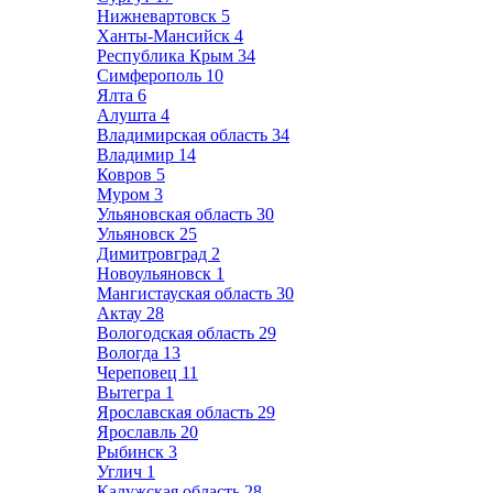
Нижневартовск
5
Ханты-Мансийск
4
Республика Крым
34
Симферополь
10
Ялта
6
Алушта
4
Владимирская область
34
Владимир
14
Ковров
5
Муром
3
Ульяновская область
30
Ульяновск
25
Димитровград
2
Новоульяновск
1
Мангистауская область
30
Актау
28
Вологодская область
29
Вологда
13
Череповец
11
Вытегра
1
Ярославская область
29
Ярославль
20
Рыбинск
3
Углич
1
Калужская область
28