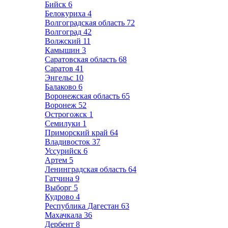
Бийск
6
Белокуриха
4
Волгоградская область
72
Волгоград
42
Волжский
11
Камышин
3
Саратовская область
68
Саратов
41
Энгельс
10
Балаково
6
Воронежская область
65
Воронеж
52
Острогожск
1
Семилуки
1
Приморский край
64
Владивосток
37
Уссурийск
6
Артем
5
Ленинградская область
64
Гатчина
9
Выборг
5
Кудрово
4
Республика Дагестан
63
Махачкала
36
Дербент
8