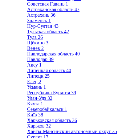
Советская Гавань
1
Астраханская область
47
Астрахань
36
Знаменск
1
Нур-Султан
43
Тульская область
42
Тула
26
Щёкино
3
Венев
2
Павлодарская область
40
Павлодар
39
Аксу
1
Липецкая область
40
Липецк
25
Елец
2
Усмань
1
Республика Бурятия
39
Улан-Удэ
32
Кяхта
1
Северобайкальск
1
Київ
38
Харьковская область
36
Харьков
32
Ханты-Мансийский автономный округ
35
Сургут
17