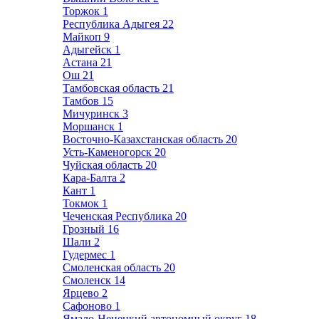
Торжок
1
Республика Адыгея
22
Майкоп
9
Адыгейск
1
Астана
21
Ош
21
Тамбовская область
21
Тамбов
15
Мичуринск
3
Моршанск
1
Восточно-Казахстанская область
20
Усть-Каменогорск
20
Чуйская область
20
Кара-Балта
2
Кант
1
Токмок
1
Чеченская Республика
20
Грозный
16
Шали
2
Гудермес
1
Смоленская область
20
Смоленск
14
Ярцево
2
Сафоново
1
Ямало-Ненецкий автономный округ
18