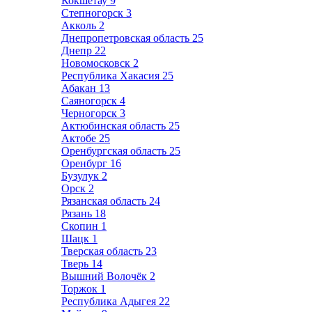
Кокшетау
9
Степногорск
3
Акколь
2
Днепропетровская область
25
Днепр
22
Новомосковск
2
Республика Хакасия
25
Абакан
13
Саяногорск
4
Черногорск
3
Актюбинская область
25
Актобе
25
Оренбургская область
25
Оренбург
16
Бузулук
2
Орск
2
Рязанская область
24
Рязань
18
Скопин
1
Шацк
1
Тверская область
23
Тверь
14
Вышний Волочёк
2
Торжок
1
Республика Адыгея
22