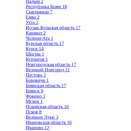
Надым
2
Республика Коми
18
Сыктывкар
7
Емва
2
Ухта
2
Иссык-Кульская область
17
Каракол
2
Чолпон-Ата
1
Курская область
17
Курск
14
Щигры
1
Курчатов
1
Новгородская область
17
Великий Новгород
11
Пестово
2
Боровичи
1
Брянская область
17
Брянск
9
Фокино
1
Мглин
1
Псковская область
16
Псков
8
Великие Луки
3
Ивановская область
16
Иваново
12