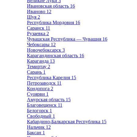
Великие Луки
3
Ивановская область
16
Иваново
12
Шуя
2
Республика Мордовия
16
Саранск
11
Рузаевка
2
Чувашская Республика — Чувашия
16
Чебоксары
12
Новочебоксарск
3
Карагандинская область
16
Караганда
13
Темиртау
2
Сарань
1
Республика Карелия
15
Петрозаводск
11
Кондопога
2
Суоярви
1
Амурская область
15
Благовещенск
11
Белогорск
1
Свободный
1
Кабардино-Балкарская Республика
15
Нальчик
12
Баксан
1