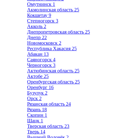
Омутнинск
1
Акмолинская область
25
Кокшетау
9
Степногорск
3
Акколь
2
Днепропетровская область
25
Днепр
22
Новомосковск
2
Республика Хакасия
25
Абакан
13
Саяногорск
4
Черногорск
3
Актюбинская область
25
Актобе
25
Оренбургская область
25
Оренбург
16
Бузулук
2
Орск
2
Рязанская область
24
Рязань
18
Скопин
1
Шацк
1
Тверская область
23
Тверь
14
Вышний Волочёк
2