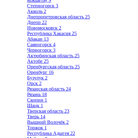
Кокшетау
9
Степногорск
3
Акколь
2
Днепропетровская область
25
Днепр
22
Новомосковск
2
Республика Хакасия
25
Абакан
13
Саяногорск
4
Черногорск
3
Актюбинская область
25
Актобе
25
Оренбургская область
25
Оренбург
16
Бузулук
2
Орск
2
Рязанская область
24
Рязань
18
Скопин
1
Шацк
1
Тверская область
23
Тверь
14
Вышний Волочёк
2
Торжок
1
Республика Адыгея
22