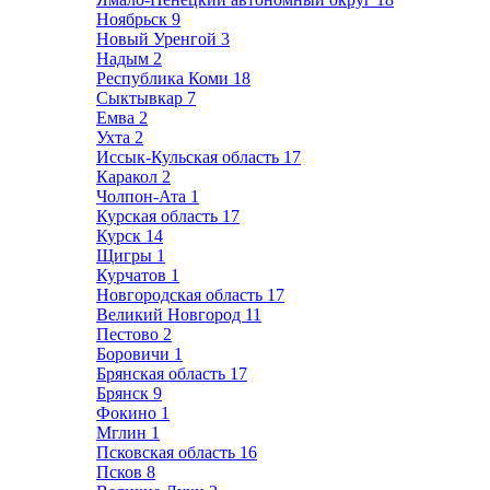
Ноябрьск
9
Новый Уренгой
3
Надым
2
Республика Коми
18
Сыктывкар
7
Емва
2
Ухта
2
Иссык-Кульская область
17
Каракол
2
Чолпон-Ата
1
Курская область
17
Курск
14
Щигры
1
Курчатов
1
Новгородская область
17
Великий Новгород
11
Пестово
2
Боровичи
1
Брянская область
17
Брянск
9
Фокино
1
Мглин
1
Псковская область
16
Псков
8