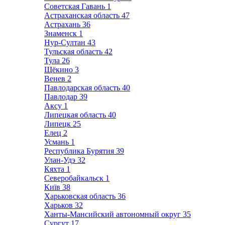
Советская Гавань
1
Астраханская область
47
Астрахань
36
Знаменск
1
Нур-Султан
43
Тульская область
42
Тула
26
Щёкино
3
Венев
2
Павлодарская область
40
Павлодар
39
Аксу
1
Липецкая область
40
Липецк
25
Елец
2
Усмань
1
Республика Бурятия
39
Улан-Удэ
32
Кяхта
1
Северобайкальск
1
Київ
38
Харьковская область
36
Харьков
32
Ханты-Мансийский автономный округ
35
Сургут
17