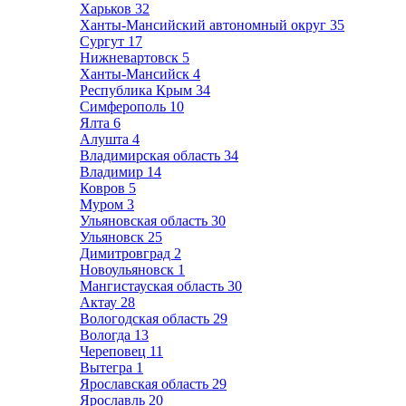
Харьков
32
Ханты-Мансийский автономный округ
35
Сургут
17
Нижневартовск
5
Ханты-Мансийск
4
Республика Крым
34
Симферополь
10
Ялта
6
Алушта
4
Владимирская область
34
Владимир
14
Ковров
5
Муром
3
Ульяновская область
30
Ульяновск
25
Димитровград
2
Новоульяновск
1
Мангистауская область
30
Актау
28
Вологодская область
29
Вологда
13
Череповец
11
Вытегра
1
Ярославская область
29
Ярославль
20