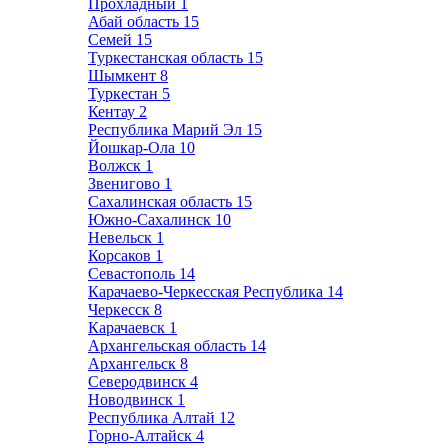
Прохладный
1
Абай область
15
Семей
15
Туркестанская область
15
Шымкент
8
Туркестан
5
Кентау
2
Республика Марий Эл
15
Йошкар-Ола
10
Волжск
1
Звенигово
1
Сахалинская область
15
Южно-Сахалинск
10
Невельск
1
Корсаков
1
Севастополь
14
Карачаево-Черкесская Республика
14
Черкесск
8
Карачаевск
1
Архангельская область
14
Архангельск
8
Северодвинск
4
Новодвинск
1
Республика Алтай
12
Горно-Алтайск
4