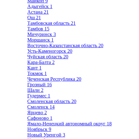
Майкоп
9
Адыгейск
1
Астана
21
Ош
21
Тамбовская область
21
Тамбов
15
Мичуринск
3
Моршанск
1
Восточно-Казахстанская область
20
Усть-Каменогорск
20
Чуйская область
20
Кара-Балта
2
Кант
1
Токмок
1
Чеченская Республика
20
Грозный
16
Шали
2
Гудермес
1
Смоленская область
20
Смоленск
14
Ярцево
2
Сафоново
1
Ямало-Ненецкий автономный округ
18
Ноябрьск
9
Новый Уренгой
3