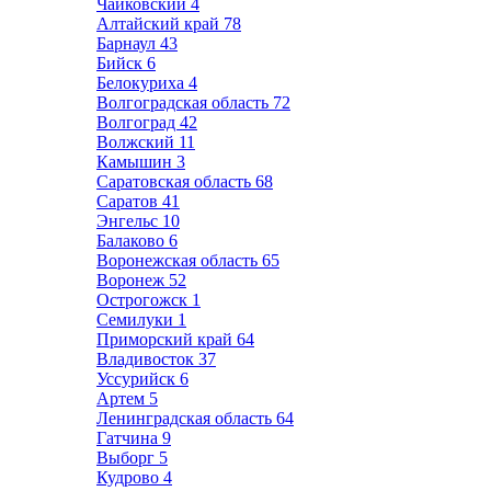
Чайковский
4
Алтайский край
78
Барнаул
43
Бийск
6
Белокуриха
4
Волгоградская область
72
Волгоград
42
Волжский
11
Камышин
3
Саратовская область
68
Саратов
41
Энгельс
10
Балаково
6
Воронежская область
65
Воронеж
52
Острогожск
1
Семилуки
1
Приморский край
64
Владивосток
37
Уссурийск
6
Артем
5
Ленинградская область
64
Гатчина
9
Выборг
5
Кудрово
4