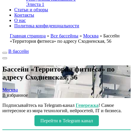
Элиста
1
Статьи и обзоры
Контакты
О нас
Политика конфиденциальности
Главная страница
»
Все бассейны
»
Москва
»
Бассейн
«Территория фитнеса» по адресу Сходненская, 56
В бассейн
Бассейн «Территория фитнеса» по
адресу Сходненская, 56
Москва
В избранное
Подписывайтесь на Telegram-канал
Генережка
! Самое
интересное из мира технологий, нейросетей, IT и бизнеса.
Перейти в Telegram канал