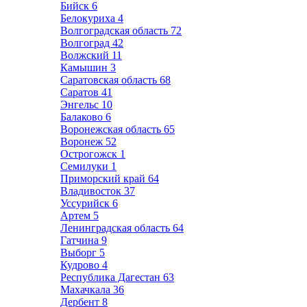
Бийск
6
Белокуриха
4
Волгоградская область
72
Волгоград
42
Волжский
11
Камышин
3
Саратовская область
68
Саратов
41
Энгельс
10
Балаково
6
Воронежская область
65
Воронеж
52
Острогожск
1
Семилуки
1
Приморский край
64
Владивосток
37
Уссурийск
6
Артем
5
Ленинградская область
64
Гатчина
9
Выборг
5
Кудрово
4
Республика Дагестан
63
Махачкала
36
Дербент
8