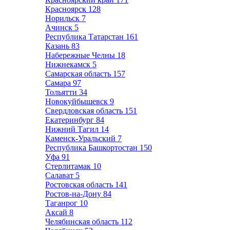
Красноярск
128
Норильск
7
Ачинск
5
Республика Татарстан
161
Казань
83
Набережные Челны
18
Нижнекамск
5
Самарская область
157
Самара
97
Тольятти
34
Новокуйбышевск
9
Свердловская область
151
Екатеринбург
84
Нижний Тагил
14
Каменск-Уральский
7
Республика Башкортостан
150
Уфа
91
Стерлитамак
10
Салават
5
Ростовская область
141
Ростов-на-Дону
84
Таганрог
10
Аксай
8
Челябинская область
112