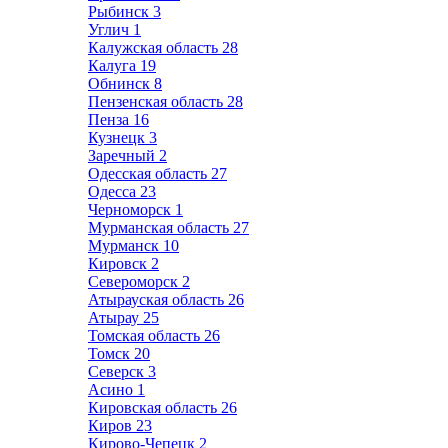
Рыбинск
3
Углич
1
Калужская область
28
Калуга
19
Обнинск
8
Пензенская область
28
Пенза
16
Кузнецк
3
Заречный
2
Одесская область
27
Одесса
23
Черноморск
1
Мурманская область
27
Мурманск
10
Кировск
2
Североморск
2
Атырауская область
26
Атырау
25
Томская область
26
Томск
20
Северск
3
Асино
1
Кировская область
26
Киров
23
Кирово-Чепецк
2