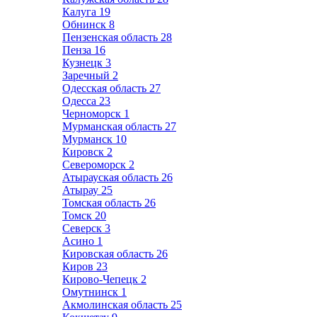
Калуга
19
Обнинск
8
Пензенская область
28
Пенза
16
Кузнецк
3
Заречный
2
Одесская область
27
Одесса
23
Черноморск
1
Мурманская область
27
Мурманск
10
Кировск
2
Североморск
2
Атырауская область
26
Атырау
25
Томская область
26
Томск
20
Северск
3
Асино
1
Кировская область
26
Киров
23
Кирово-Чепецк
2
Омутнинск
1
Акмолинская область
25