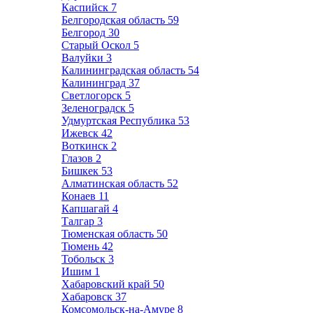
Каспийск
7
Белгородская область
59
Белгород
30
Старый Оскол
5
Валуйки
3
Калининградская область
54
Калининград
37
Светлогорск
5
Зеленоградск
5
Удмуртская Республика
53
Ижевск
42
Воткинск
2
Глазов
2
Бишкек
53
Алматинская область
52
Конаев
11
Капшагай
4
Талгар
3
Тюменская область
50
Тюмень
42
Тобольск
3
Ишим
1
Хабаровский край
50
Хабаровск
37
Комсомольск-на-Амуре
8