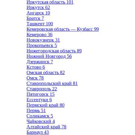
Иркутская область
101
Иркутск
62
Ангарск
10
Братск
7
Ташкент
100
Кемеровская область — Кузбасс
99
Кемерово
36
Новокузнецк
31
Прокопьевск
5
Нижегородская область
89
Нижний Новгород
56
Дзержинск
7
Кстово
6
Омская область
82
Омск
78
Ставропольский край
81
Ставрополь
22
Пятигорск
15
Ессентуки
6
Пермский край
80
Пермь
51
Соликамск
5
Чайковский
4
Алтайский край
78
Барнаул
43