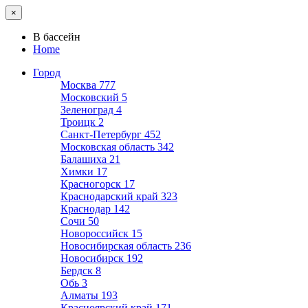
×
В бассейн
Home
Город
Москва
777
Московский
5
Зеленоград
4
Троицк
2
Санкт-Петербург
452
Московская область
342
Балашиха
21
Химки
17
Красногорск
17
Краснодарский край
323
Краснодар
142
Сочи
50
Новороссийск
15
Новосибирская область
236
Новосибирск
192
Бердск
8
Обь
3
Алматы
193
Красноярский край
171