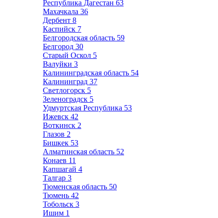
Республика Дагестан
63
Махачкала
36
Дербент
8
Каспийск
7
Белгородская область
59
Белгород
30
Старый Оскол
5
Валуйки
3
Калининградская область
54
Калининград
37
Светлогорск
5
Зеленоградск
5
Удмуртская Республика
53
Ижевск
42
Воткинск
2
Глазов
2
Бишкек
53
Алматинская область
52
Конаев
11
Капшагай
4
Талгар
3
Тюменская область
50
Тюмень
42
Тобольск
3
Ишим
1