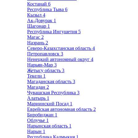
Костанай
6
Республика Тыва
6
Кызыл
4
Ак-Довурак
1
Шагонар
1
Республика Ингушетия
5
Магас
2
Назрань
2
Северо-Казахстанская область
4
Петропавловск
3
Ненецкий автономный округ
4
Нарьян-Мар
3
Жетысу область
3
Текели
1
Магаданская область
3
Магадан
2
Чувашская Республика
3
Алатырь
1
Мариинский Посад
1
Еврейская автономная область
2
Биробиджан
1
Облучье
1
Нарынская область
1
Нарын
1
Республика Калмыкия
1