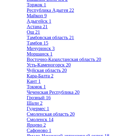
Торжок
1
Республика Адыгея
22
Майкоп
9
Адыгейск
1
Астана
21
Ош
21
Тамбовская область
21
Тамбов
15
Мичуринск
3
Моршанск
1
Восточно-Казахстанская область
20
Усть-Каменогорск
20
Чуйская область
20
Кара-Балта
2
Кант
1
Токмок
1
Чеченская Республика
20
Грозный
16
Шали
2
Гудермес
1
Смоленская область
20
Смоленск
14
Ярцево
2
Сафоново
1
Ямало-Ненецкий автономный округ
18