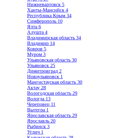
Нижневартовск
5
Ханты-Мансийск
4
Республика Крым
34
Симферополь
10
Ялта
6
Алушта
4
Владимирская область
34
Владимир
14
Ковров
5
Муром
3
Ульяновская область
30
Ульяновск
25
Димитровград
2
Новоульяновск
1
Мангистауская область
30
Актау
28
Вологодская область
29
Вологда
13
Череповец
11
Вытегра
1
Ярославская область
29
Ярославль
20
Рыбинск
3
Углич
1
Калужская область
28