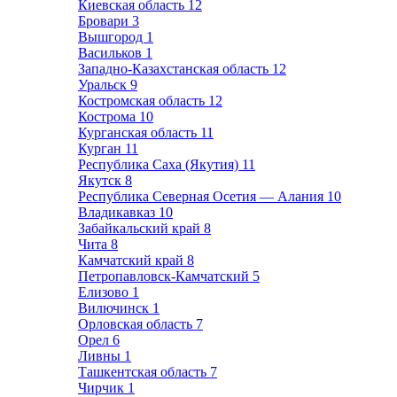
Киевская область
12
Бровари
3
Вышгород
1
Васильков
1
Западно-Казахстанская область
12
Уральск
9
Костромская область
12
Кострома
10
Курганская область
11
Курган
11
Республика Саха (Якутия)
11
Якутск
8
Республика Северная Осетия — Алания
10
Владикавказ
10
Забайкальский край
8
Чита
8
Камчатский край
8
Петропавловск-Камчатский
5
Елизово
1
Вилючинск
1
Орловская область
7
Орел
6
Ливны
1
Ташкентская область
7
Чирчик
1