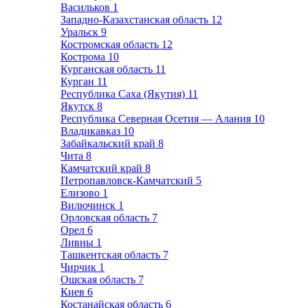
Васильков
1
Западно-Казахстанская область
12
Уральск
9
Костромская область
12
Кострома
10
Курганская область
11
Курган
11
Республика Саха (Якутия)
11
Якутск
8
Республика Северная Осетия — Алания
10
Владикавказ
10
Забайкальский край
8
Чита
8
Камчатский край
8
Петропавловск-Камчатский
5
Елизово
1
Вилючинск
1
Орловская область
7
Орел
6
Ливны
1
Ташкентская область
7
Чирчик
1
Ошская область
7
Киев
6
Костанайская область
6