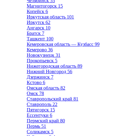
Челябинск
53
Магнитогорск
15
Копейск
6
Иркутская область
101
Иркутск
62
Ангарск
10
Братск
7
Ташкент
100
Кемеровская область — Кузбасс
99
Кемерово
36
Новокузнецк
31
Прокопьевск
5
Нижегородская область
89
Нижний Новгород
56
Дзержинск
7
Кстово
6
Омская область
82
Омск
78
Ставропольский край
81
Ставрополь
22
Пятигорск
15
Ессентуки
6
Пермский край
80
Пермь
51
Соликамск
5