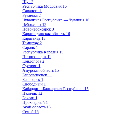
Шуя
2
Республика Мордовия
16
Саранск
11
Рузаевка
2
Чувашская Республика — Чувашия
16
Чебоксары
12
Новочебоксарск
3
Карагандинская область
16
Караганда
13
Темиртау
2
Сарань
1
Республика Карелия
15
Петрозаводск
11
Кондопога
2
Суоярви
1
Амурская область
15
Благовещенск
11
Белогорск
1
Свободный
1
Кабардино-Балкарская Республика
15
Нальчик
12
Баксан
1
Прохладный
1
Абай область
15
Семей
15