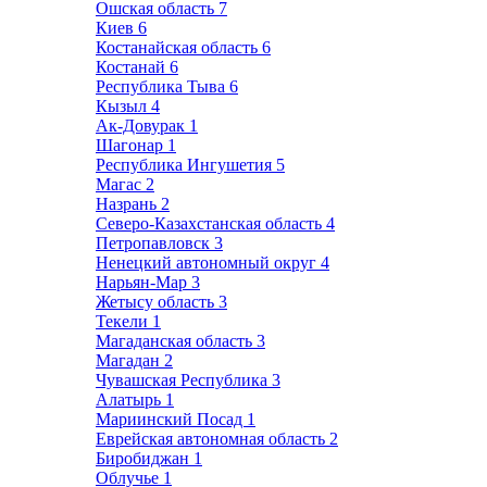
Ошская область
7
Киев
6
Костанайская область
6
Костанай
6
Республика Тыва
6
Кызыл
4
Ак-Довурак
1
Шагонар
1
Республика Ингушетия
5
Магас
2
Назрань
2
Северо-Казахстанская область
4
Петропавловск
3
Ненецкий автономный округ
4
Нарьян-Мар
3
Жетысу область
3
Текели
1
Магаданская область
3
Магадан
2
Чувашская Республика
3
Алатырь
1
Мариинский Посад
1
Еврейская автономная область
2
Биробиджан
1
Облучье
1