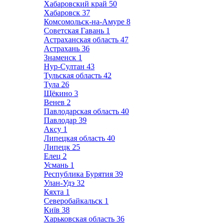
Хабаровский край
50
Хабаровск
37
Комсомольск-на-Амуре
8
Советская Гавань
1
Астраханская область
47
Астрахань
36
Знаменск
1
Нур-Султан
43
Тульская область
42
Тула
26
Щёкино
3
Венев
2
Павлодарская область
40
Павлодар
39
Аксу
1
Липецкая область
40
Липецк
25
Елец
2
Усмань
1
Республика Бурятия
39
Улан-Удэ
32
Кяхта
1
Северобайкальск
1
Київ
38
Харьковская область
36