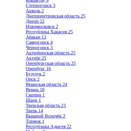
Кокшетау
9
Степногорск
3
Акколь
2
Днепропетровская область
25
Днепр
22
Новомосковск
2
Республика Хакасия
25
Абакан
13
Саяногорск
4
Черногорск
3
Актюбинская область
25
Актобе
25
Оренбургская область
25
Оренбург
16
Бузулук
2
Орск
2
Рязанская область
24
Рязань
18
Скопин
1
Шацк
1
Тверская область
23
Тверь
14
Вышний Волочёк
2
Торжок
1
Республика Адыгея
22