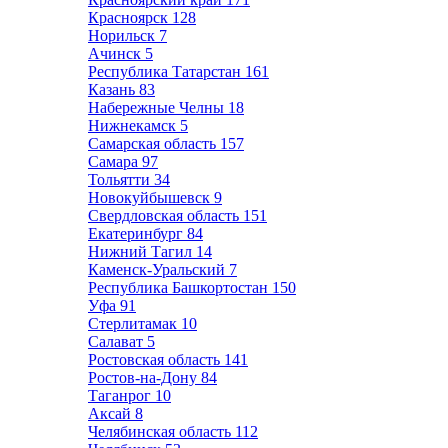
Красноярск
128
Норильск
7
Ачинск
5
Республика Татарстан
161
Казань
83
Набережные Челны
18
Нижнекамск
5
Самарская область
157
Самара
97
Тольятти
34
Новокуйбышевск
9
Свердловская область
151
Екатеринбург
84
Нижний Тагил
14
Каменск-Уральский
7
Республика Башкортостан
150
Уфа
91
Стерлитамак
10
Салават
5
Ростовская область
141
Ростов-на-Дону
84
Таганрог
10
Аксай
8
Челябинская область
112