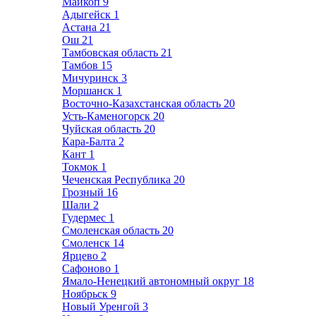
Майкоп
9
Адыгейск
1
Астана
21
Ош
21
Тамбовская область
21
Тамбов
15
Мичуринск
3
Моршанск
1
Восточно-Казахстанская область
20
Усть-Каменогорск
20
Чуйская область
20
Кара-Балта
2
Кант
1
Токмок
1
Чеченская Республика
20
Грозный
16
Шали
2
Гудермес
1
Смоленская область
20
Смоленск
14
Ярцево
2
Сафоново
1
Ямало-Ненецкий автономный округ
18
Ноябрьск
9
Новый Уренгой
3