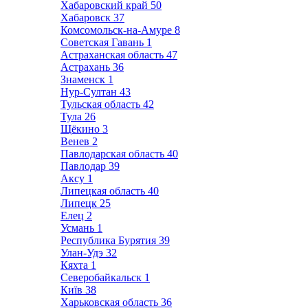
Хабаровский край
50
Хабаровск
37
Комсомольск-на-Амуре
8
Советская Гавань
1
Астраханская область
47
Астрахань
36
Знаменск
1
Нур-Султан
43
Тульская область
42
Тула
26
Щёкино
3
Венев
2
Павлодарская область
40
Павлодар
39
Аксу
1
Липецкая область
40
Липецк
25
Елец
2
Усмань
1
Республика Бурятия
39
Улан-Удэ
32
Кяхта
1
Северобайкальск
1
Київ
38
Харьковская область
36