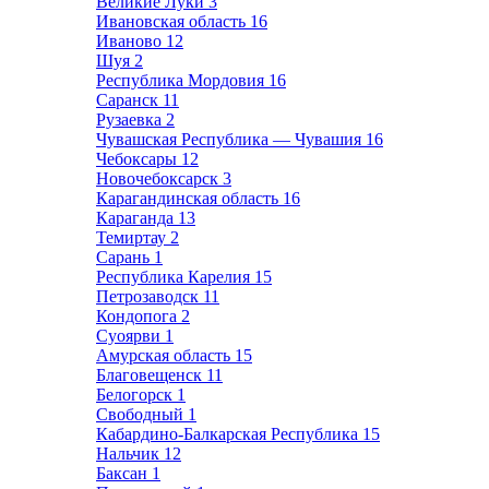
Великие Луки
3
Ивановская область
16
Иваново
12
Шуя
2
Республика Мордовия
16
Саранск
11
Рузаевка
2
Чувашская Республика — Чувашия
16
Чебоксары
12
Новочебоксарск
3
Карагандинская область
16
Караганда
13
Темиртау
2
Сарань
1
Республика Карелия
15
Петрозаводск
11
Кондопога
2
Суоярви
1
Амурская область
15
Благовещенск
11
Белогорск
1
Свободный
1
Кабардино-Балкарская Республика
15
Нальчик
12
Баксан
1