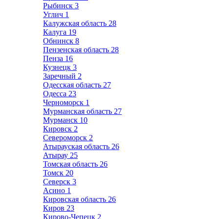
Рыбинск
3
Углич
1
Калужская область
28
Калуга
19
Обнинск
8
Пензенская область
28
Пенза
16
Кузнецк
3
Заречный
2
Одесская область
27
Одесса
23
Черноморск
1
Мурманская область
27
Мурманск
10
Кировск
2
Североморск
2
Атырауская область
26
Атырау
25
Томская область
26
Томск
20
Северск
3
Асино
1
Кировская область
26
Киров
23
Кирово-Чепецк
2