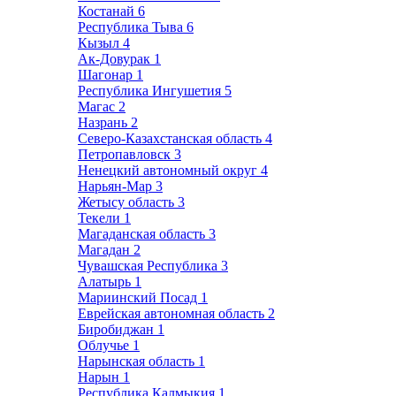
Костанай
6
Республика Тыва
6
Кызыл
4
Ак-Довурак
1
Шагонар
1
Республика Ингушетия
5
Магас
2
Назрань
2
Северо-Казахстанская область
4
Петропавловск
3
Ненецкий автономный округ
4
Нарьян-Мар
3
Жетысу область
3
Текели
1
Магаданская область
3
Магадан
2
Чувашская Республика
3
Алатырь
1
Мариинский Посад
1
Еврейская автономная область
2
Биробиджан
1
Облучье
1
Нарынская область
1
Нарын
1
Республика Калмыкия
1