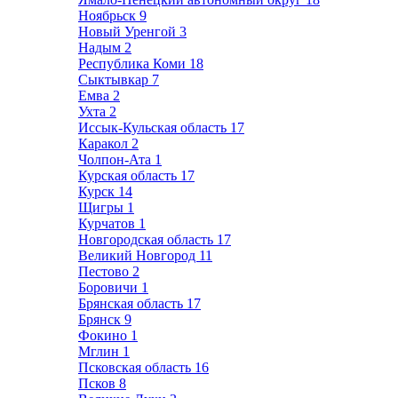
Ноябрьск
9
Новый Уренгой
3
Надым
2
Республика Коми
18
Сыктывкар
7
Емва
2
Ухта
2
Иссык-Кульская область
17
Каракол
2
Чолпон-Ата
1
Курская область
17
Курск
14
Щигры
1
Курчатов
1
Новгородская область
17
Великий Новгород
11
Пестово
2
Боровичи
1
Брянская область
17
Брянск
9
Фокино
1
Мглин
1
Псковская область
16
Псков
8