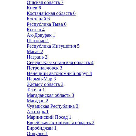
Ошская область
7
Киев
6
Костанайская область
6
Костанай
6
Республика Тыва
6
Кызыл
4
Ак-Довурак
1
Шагонар
1
Республика Ингушетия
5
Магас
2
Назрань
2
Северо-Казахстанская область
4
Петропавловск
3
Ненецкий автономный округ
4
Нарьян-Мар
3
Жетысу область
3
Текели
1
Магаданская область
3
Магадан
2
Чувашская Республика
3
Алатырь
1
Мариинский Посад
1
Еврейская автономная область
2
Биробиджан
1
Облучье
1