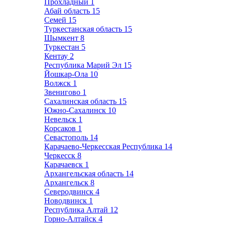
Прохладный
1
Абай область
15
Семей
15
Туркестанская область
15
Шымкент
8
Туркестан
5
Кентау
2
Республика Марий Эл
15
Йошкар-Ола
10
Волжск
1
Звенигово
1
Сахалинская область
15
Южно-Сахалинск
10
Невельск
1
Корсаков
1
Севастополь
14
Карачаево-Черкесская Республика
14
Черкесск
8
Карачаевск
1
Архангельская область
14
Архангельск
8
Северодвинск
4
Новодвинск
1
Республика Алтай
12
Горно-Алтайск
4