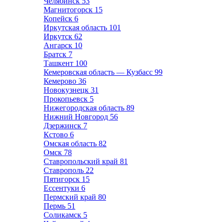
Челябинск
53
Магнитогорск
15
Копейск
6
Иркутская область
101
Иркутск
62
Ангарск
10
Братск
7
Ташкент
100
Кемеровская область — Кузбасс
99
Кемерово
36
Новокузнецк
31
Прокопьевск
5
Нижегородская область
89
Нижний Новгород
56
Дзержинск
7
Кстово
6
Омская область
82
Омск
78
Ставропольский край
81
Ставрополь
22
Пятигорск
15
Ессентуки
6
Пермский край
80
Пермь
51
Соликамск
5