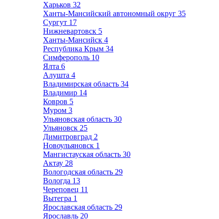
Харьков
32
Ханты-Мансийский автономный округ
35
Сургут
17
Нижневартовск
5
Ханты-Мансийск
4
Республика Крым
34
Симферополь
10
Ялта
6
Алушта
4
Владимирская область
34
Владимир
14
Ковров
5
Муром
3
Ульяновская область
30
Ульяновск
25
Димитровград
2
Новоульяновск
1
Мангистауская область
30
Актау
28
Вологодская область
29
Вологда
13
Череповец
11
Вытегра
1
Ярославская область
29
Ярославль
20