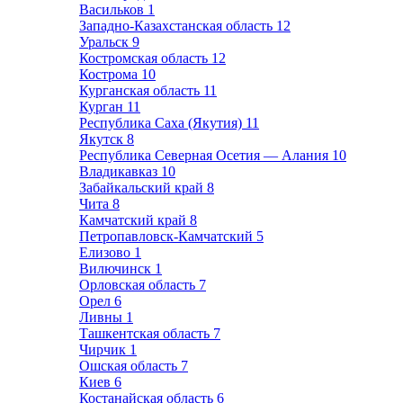
Васильков
1
Западно-Казахстанская область
12
Уральск
9
Костромская область
12
Кострома
10
Курганская область
11
Курган
11
Республика Саха (Якутия)
11
Якутск
8
Республика Северная Осетия — Алания
10
Владикавказ
10
Забайкальский край
8
Чита
8
Камчатский край
8
Петропавловск-Камчатский
5
Елизово
1
Вилючинск
1
Орловская область
7
Орел
6
Ливны
1
Ташкентская область
7
Чирчик
1
Ошская область
7
Киев
6
Костанайская область
6