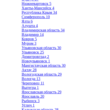
Нижневартовск
5
Ханты-Мансийск
4
Республика Крым
34
Симферополь
10
Ялта
6
Алушта
4
Владимирская область
34
Владимир
14
Ковров
5
Муром
3
Ульяновская область
30
Ульяновск
25
Димитровград
2
Новоульяновск
1
Мангистауская область
30
Актау
28
Вологодская область
29
Вологда
13
Череповец
11
Вытегра
1
Ярославская область
29
Ярославль
20
Рыбинск
3
Углич
1
Калужская область
28