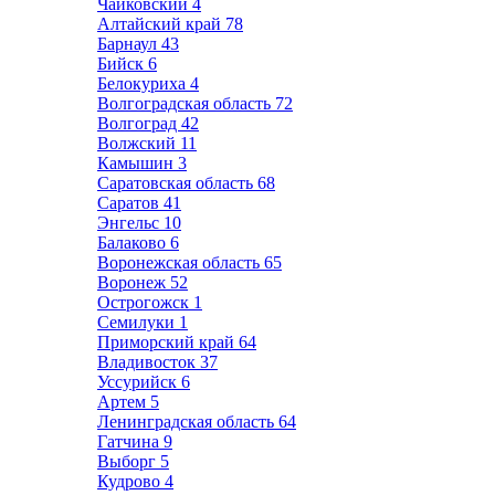
Чайковский
4
Алтайский край
78
Барнаул
43
Бийск
6
Белокуриха
4
Волгоградская область
72
Волгоград
42
Волжский
11
Камышин
3
Саратовская область
68
Саратов
41
Энгельс
10
Балаково
6
Воронежская область
65
Воронеж
52
Острогожск
1
Семилуки
1
Приморский край
64
Владивосток
37
Уссурийск
6
Артем
5
Ленинградская область
64
Гатчина
9
Выборг
5
Кудрово
4