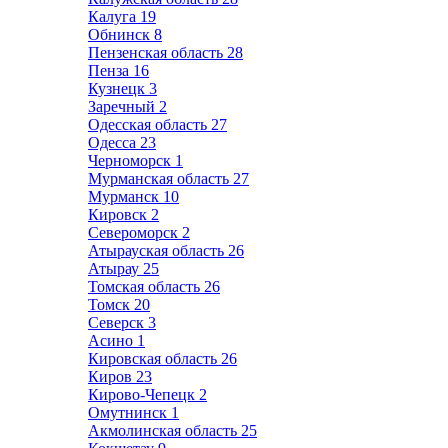
Калуга
19
Обнинск
8
Пензенская область
28
Пенза
16
Кузнецк
3
Заречный
2
Одесская область
27
Одесса
23
Черноморск
1
Мурманская область
27
Мурманск
10
Кировск
2
Североморск
2
Атырауская область
26
Атырау
25
Томская область
26
Томск
20
Северск
3
Асино
1
Кировская область
26
Киров
23
Кирово-Чепецк
2
Омутнинск
1
Акмолинская область
25