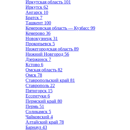
Иркутская область
101
Иркутск
62
Ангарск
10
Братск
7
Ташкент
100
Кемеровская область — Кузбасс
99
Кемерово
36
Новокузнецк
31
Прокопьевск
5
Нижегородская область
89
Нижний Новгород
56
Дзержинск
7
Кстово
6
Омская область
82
Омск
78
Ставропольский край
81
Ставрополь
22
Пятигорск
15
Ессентуки
6
Пермский край
80
Пермь
51
Соликамск
5
Чайковский
4
Алтайский край
78
Барнаул
43