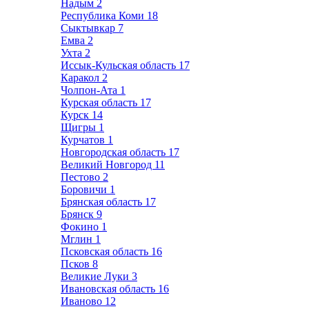
Надым
2
Республика Коми
18
Сыктывкар
7
Емва
2
Ухта
2
Иссык-Кульская область
17
Каракол
2
Чолпон-Ата
1
Курская область
17
Курск
14
Щигры
1
Курчатов
1
Новгородская область
17
Великий Новгород
11
Пестово
2
Боровичи
1
Брянская область
17
Брянск
9
Фокино
1
Мглин
1
Псковская область
16
Псков
8
Великие Луки
3
Ивановская область
16
Иваново
12