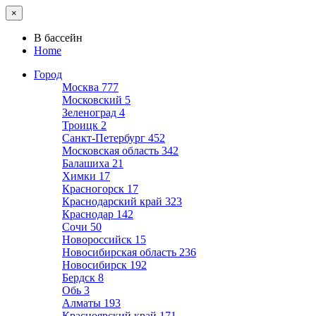
×
В бассейн
Home
Город
Москва
777
Московский
5
Зеленоград
4
Троицк
2
Санкт-Петербург
452
Московская область
342
Балашиха
21
Химки
17
Красногорск
17
Краснодарский край
323
Краснодар
142
Сочи
50
Новороссийск
15
Новосибирская область
236
Новосибирск
192
Бердск
8
Обь
3
Алматы
193
Красноярский край
171