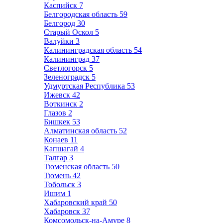
Каспийск
7
Белгородская область
59
Белгород
30
Старый Оскол
5
Валуйки
3
Калининградская область
54
Калининград
37
Светлогорск
5
Зеленоградск
5
Удмуртская Республика
53
Ижевск
42
Воткинск
2
Глазов
2
Бишкек
53
Алматинская область
52
Конаев
11
Капшагай
4
Талгар
3
Тюменская область
50
Тюмень
42
Тобольск
3
Ишим
1
Хабаровский край
50
Хабаровск
37
Комсомольск-на-Амуре
8