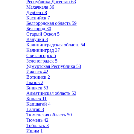
Республика Дагестан
63
Махачкала
36
Дербент
8
Каспийск
7
Белгородская область
59
Белгород
30
Старый Оскол
5
Валуйки
3
Калининградская область
54
Калининград
37
Светлогорск
5
Зеленоградск
5
Удмуртская Республика
53
Ижевск
42
Воткинск
2
Глазов
2
Бишкек
53
Алматинская область
52
Конаев
11
Капшагай
4
Талгар
3
Тюменская область
50
Тюмень
42
Тобольск
3
Ишим
1