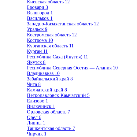
Киевская область
12
Бровари
3
Вышгород
1
Васильков
1
Западно-Казахстанская область
12
Уральск
9
Костромская область
12
Кострома
10
Курганская область
11
Курган
11
Республика Саха (Якутия)
11
Якутск
8
Республика Северная Осетия — Алания
10
Владикавказ
10
Забайкальский край
8
Чита
8
Камчатский край
8
Петропавловск-Камчатский
5
Елизово
1
Вилючинск
1
Орловская область
7
Орел
6
Ливны
1
Ташкентская область
7
Чирчик
1