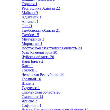
Торжок
1
Республика Адыгея
22
Майкоп
9
Адыгейск
1
Астана
21
Ош
21
Тамбовская область
21
Тамбов
15
Мичуринск
3
Моршанск
1
Восточно-Казахстанская область
20
Усть-Каменогорск
20
Чуйская область
20
Кара-Балта
2
Кант
1
Токмок
1
Чеченская Республика
20
Грозный
16
Шали
2
Гудермес
1
Смоленская область
20
Смоленск
14
Ярцево
2
Сафоново
1
Ямало-Ненецкий автономный округ
18