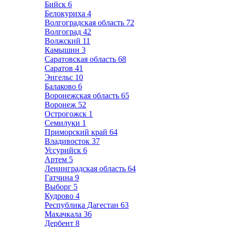
Бийск
6
Белокуриха
4
Волгоградская область
72
Волгоград
42
Волжский
11
Камышин
3
Саратовская область
68
Саратов
41
Энгельс
10
Балаково
6
Воронежская область
65
Воронеж
52
Острогожск
1
Семилуки
1
Приморский край
64
Владивосток
37
Уссурийск
6
Артем
5
Ленинградская область
64
Гатчина
9
Выборг
5
Кудрово
4
Республика Дагестан
63
Махачкала
36
Дербент
8