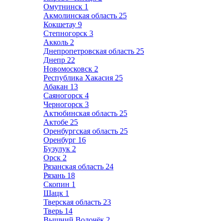
Омутнинск
1
Акмолинская область
25
Кокшетау
9
Степногорск
3
Акколь
2
Днепропетровская область
25
Днепр
22
Новомосковск
2
Республика Хакасия
25
Абакан
13
Саяногорск
4
Черногорск
3
Актюбинская область
25
Актобе
25
Оренбургская область
25
Оренбург
16
Бузулук
2
Орск
2
Рязанская область
24
Рязань
18
Скопин
1
Шацк
1
Тверская область
23
Тверь
14
Вышний Волочёк
2