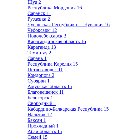
Шуя
2
Республика Мордовия
16
Саранск
11
Рузаевка
2
Чувашская Республика — Чувашия
16
Чебоксары
12
Новочебоксарск
3
Карагандинская область
16
Караганда
13
Темиртау
2
Сарань
1
Республика Карелия
15
Петрозаводск
11
Кондопога
2
Суоярви
1
Амурская область
15
Благовещенск
11
Белогорск
1
Свободный
1
Кабардино-Балкарская Республика
15
Нальчик
12
Баксан
1
Прохладный
1
Абай область
15
Семей
15