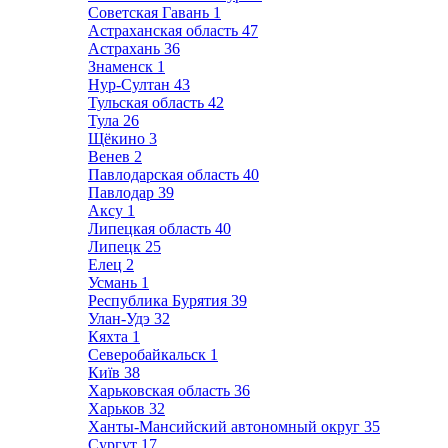
Советская Гавань
1
Астраханская область
47
Астрахань
36
Знаменск
1
Нур-Султан
43
Тульская область
42
Тула
26
Щёкино
3
Венев
2
Павлодарская область
40
Павлодар
39
Аксу
1
Липецкая область
40
Липецк
25
Елец
2
Усмань
1
Республика Бурятия
39
Улан-Удэ
32
Кяхта
1
Северобайкальск
1
Київ
38
Харьковская область
36
Харьков
32
Ханты-Мансийский автономный округ
35
Сургут
17