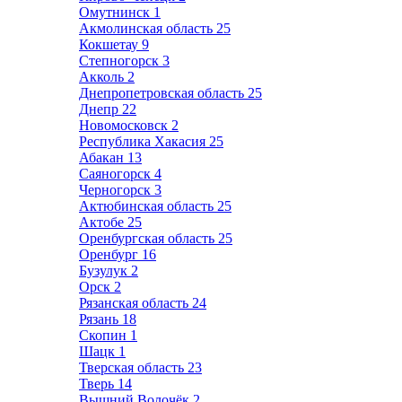
Омутнинск
1
Акмолинская область
25
Кокшетау
9
Степногорск
3
Акколь
2
Днепропетровская область
25
Днепр
22
Новомосковск
2
Республика Хакасия
25
Абакан
13
Саяногорск
4
Черногорск
3
Актюбинская область
25
Актобе
25
Оренбургская область
25
Оренбург
16
Бузулук
2
Орск
2
Рязанская область
24
Рязань
18
Скопин
1
Шацк
1
Тверская область
23
Тверь
14
Вышний Волочёк
2