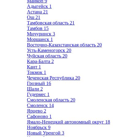
Майкоп
9
Адыгейск
1
Астана
21
Ош
21
Тамбовская область
21
Тамбов
15
Мичуринск
3
Моршанск
1
Восточно-Казахстанская область
20
Усть-Каменогорск
20
Чуйская область
20
Кара-Балта
2
Кант
1
Токмок
1
Чеченская Республика
20
Грозный
16
Шали
2
Гудермес
1
Смоленская область
20
Смоленск
14
Ярцево
2
Сафоново
1
Ямало-Ненецкий автономный округ
18
Ноябрьск
9
Новый Уренгой
3