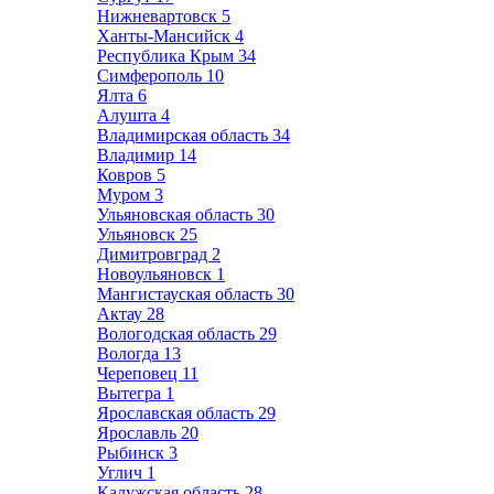
Нижневартовск
5
Ханты-Мансийск
4
Республика Крым
34
Симферополь
10
Ялта
6
Алушта
4
Владимирская область
34
Владимир
14
Ковров
5
Муром
3
Ульяновская область
30
Ульяновск
25
Димитровград
2
Новоульяновск
1
Мангистауская область
30
Актау
28
Вологодская область
29
Вологда
13
Череповец
11
Вытегра
1
Ярославская область
29
Ярославль
20
Рыбинск
3
Углич
1
Калужская область
28