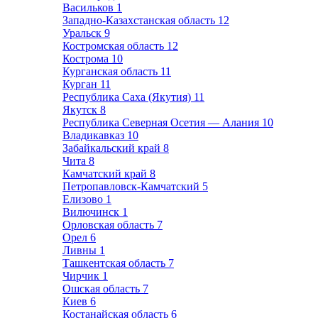
Васильков
1
Западно-Казахстанская область
12
Уральск
9
Костромская область
12
Кострома
10
Курганская область
11
Курган
11
Республика Саха (Якутия)
11
Якутск
8
Республика Северная Осетия — Алания
10
Владикавказ
10
Забайкальский край
8
Чита
8
Камчатский край
8
Петропавловск-Камчатский
5
Елизово
1
Вилючинск
1
Орловская область
7
Орел
6
Ливны
1
Ташкентская область
7
Чирчик
1
Ошская область
7
Киев
6
Костанайская область
6