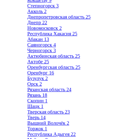
Кокшетау
9
Степногорск
3
Акколь
2
Днепропетровская область
25
Днепр
22
Новомосковск
2
Республика Хакасия
25
Абакан
13
Саяногорск
4
Черногорск
3
Актюбинская область
25
Актобе
25
Оренбургская область
25
Оренбург
16
Бузулук
2
Орск
2
Рязанская область
24
Рязань
18
Скопин
1
Шацк
1
Тверская область
23
Тверь
14
Вышний Волочёк
2
Торжок
1
Республика Адыгея
22