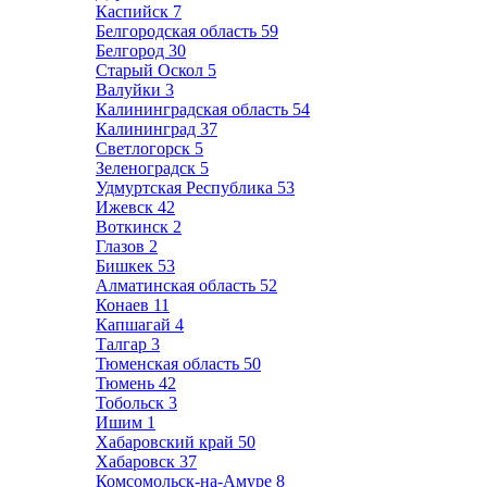
Каспийск
7
Белгородская область
59
Белгород
30
Старый Оскол
5
Валуйки
3
Калининградская область
54
Калининград
37
Светлогорск
5
Зеленоградск
5
Удмуртская Республика
53
Ижевск
42
Воткинск
2
Глазов
2
Бишкек
53
Алматинская область
52
Конаев
11
Капшагай
4
Талгар
3
Тюменская область
50
Тюмень
42
Тобольск
3
Ишим
1
Хабаровский край
50
Хабаровск
37
Комсомольск-на-Амуре
8