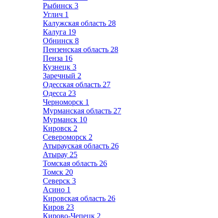
Рыбинск
3
Углич
1
Калужская область
28
Калуга
19
Обнинск
8
Пензенская область
28
Пенза
16
Кузнецк
3
Заречный
2
Одесская область
27
Одесса
23
Черноморск
1
Мурманская область
27
Мурманск
10
Кировск
2
Североморск
2
Атырауская область
26
Атырау
25
Томская область
26
Томск
20
Северск
3
Асино
1
Кировская область
26
Киров
23
Кирово-Чепецк
2