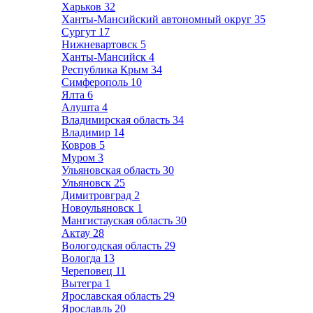
Харьков
32
Ханты-Мансийский автономный округ
35
Сургут
17
Нижневартовск
5
Ханты-Мансийск
4
Республика Крым
34
Симферополь
10
Ялта
6
Алушта
4
Владимирская область
34
Владимир
14
Ковров
5
Муром
3
Ульяновская область
30
Ульяновск
25
Димитровград
2
Новоульяновск
1
Мангистауская область
30
Актау
28
Вологодская область
29
Вологда
13
Череповец
11
Вытегра
1
Ярославская область
29
Ярославль
20