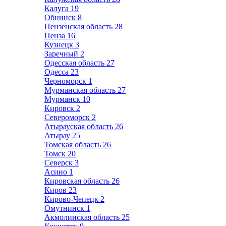
Калуга
19
Обнинск
8
Пензенская область
28
Пенза
16
Кузнецк
3
Заречный
2
Одесская область
27
Одесса
23
Черноморск
1
Мурманская область
27
Мурманск
10
Кировск
2
Североморск
2
Атырауская область
26
Атырау
25
Томская область
26
Томск
20
Северск
3
Асино
1
Кировская область
26
Киров
23
Кирово-Чепецк
2
Омутнинск
1
Акмолинская область
25