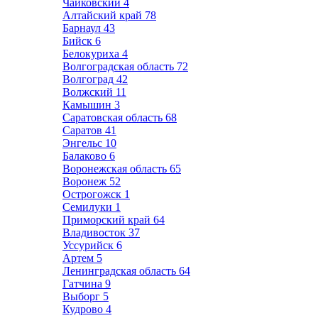
Чайковский
4
Алтайский край
78
Барнаул
43
Бийск
6
Белокуриха
4
Волгоградская область
72
Волгоград
42
Волжский
11
Камышин
3
Саратовская область
68
Саратов
41
Энгельс
10
Балаково
6
Воронежская область
65
Воронеж
52
Острогожск
1
Семилуки
1
Приморский край
64
Владивосток
37
Уссурийск
6
Артем
5
Ленинградская область
64
Гатчина
9
Выборг
5
Кудрово
4