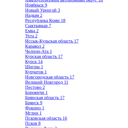
Ноябрьск
9
Новый Уренгой
3
Надым
2
Республика Коми
18
Сыктывкар
7
Емва
2
Ухта
2
Иссык-Кульская область
17
Каракол
2
Чолпон-Ата
1
Курская область
17
Курск
14
Щигры
1
Курчатов
1
Новгородская область
17
Великий Новгород
11
Пестово
2
Боровичи
1
Брянская область
17
Брянск
9
Фокино
1
Мглин
1
Псковская область
16
Псков
8