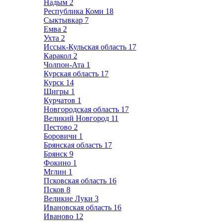
Надым
2
Республика Коми
18
Сыктывкар
7
Емва
2
Ухта
2
Иссык-Кульская область
17
Каракол
2
Чолпон-Ата
1
Курская область
17
Курск
14
Щигры
1
Курчатов
1
Новгородская область
17
Великий Новгород
11
Пестово
2
Боровичи
1
Брянская область
17
Брянск
9
Фокино
1
Мглин
1
Псковская область
16
Псков
8
Великие Луки
3
Ивановская область
16
Иваново
12