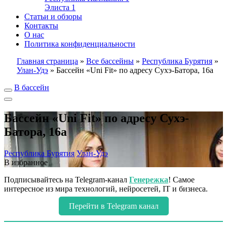
Элиста
1
Статьи и обзоры
Контакты
О нас
Политика конфиденциальности
Главная страница
»
Все бассейны
»
Республика Бурятия
»
Улан-Удэ
»
Бассейн «Uni Fit» по адресу Сухэ-Батора, 16а
В бассейн
Бассейн «Uni Fit» по адресу Сухэ-
Батора, 16а
Республика Бурятия
Улан-Удэ
В избранное
Подписывайтесь на Telegram-канал
Генережка
! Самое
интересное из мира технологий, нейросетей, IT и бизнеса.
Перейти в Telegram канал