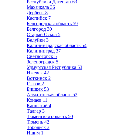
Республика Дагестан
63
Махачкала
36
Дербент
8
Каспийск
7
Белгородская область
59
Белгород
30
Старый Оскол
5
Валуйки
3
Калининградская область
54
Калининград
37
Светлогорск
5
Зеленоградск
5
Удмуртская Республика
53
Ижевск
42
Воткинск
2
Глазов
2
Бишкек
53
Алматинская область
52
Конаев
11
Капшагай
4
Талгар
3
Тюменская область
50
Тюмень
42
Тобольск
3
Ишим
1