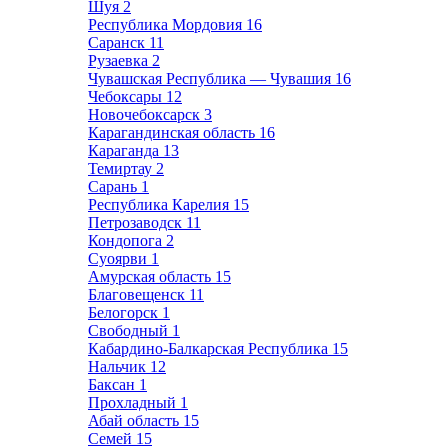
Шуя
2
Республика Мордовия
16
Саранск
11
Рузаевка
2
Чувашская Республика — Чувашия
16
Чебоксары
12
Новочебоксарск
3
Карагандинская область
16
Караганда
13
Темиртау
2
Сарань
1
Республика Карелия
15
Петрозаводск
11
Кондопога
2
Суоярви
1
Амурская область
15
Благовещенск
11
Белогорск
1
Свободный
1
Кабардино-Балкарская Республика
15
Нальчик
12
Баксан
1
Прохладный
1
Абай область
15
Семей
15