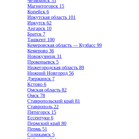
Челябинск
53
Магнитогорск
15
Копейск
6
Иркутская область
101
Иркутск
62
Ангарск
10
Братск
7
Ташкент
100
Кемеровская область — Кузбасс
99
Кемерово
36
Новокузнецк
31
Прокопьевск
5
Нижегородская область
89
Нижний Новгород
56
Дзержинск
7
Кстово
6
Омская область
82
Омск
78
Ставропольский край
81
Ставрополь
22
Пятигорск
15
Ессентуки
6
Пермский край
80
Пермь
51
Соликамск
5