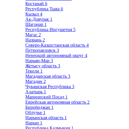
Костанай
6
Республика Тыва
6
Кызыл
4
Ак-Довурак
1
Шагонар
1
Республика Ингушетия
5
Магас
2
Назрань
2
Северо-Казахстанская область
4
Петропавловск
3
Ненецкий автономный округ
4
Нарьян-Мар
3
Жетысу область
3
Текели
1
Магаданская область
3
Магадан
2
Чувашская Республика
3
Алатырь
1
Мариинский Посад
1
Еврейская автономная область
2
Биробиджан
1
Облучье
1
Нарынская область
1
Нарын
1
Республика Калмыкия
1