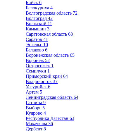
Бийск
6
Белокуриха
4
Волгоградская область
72
Волгоград
42
Волжский
11
Камышин
3
Саратовская область
68
Саратов
41
Энгельс
10
Балаково
6
Воронежская область
65
Воронеж
52
Острогожск
1
Семилуки
1
Приморский край
64
Владивосток
37
Уссурийск
6
Артем
5
Ленинградская область
64
Гатчина
9
Выборг
5
Кудрово
4
Республика Дагестан
63
Махачкала
36
Дербент
8