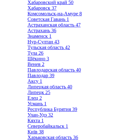
Хабаровский край
50
Хабаровск
37
Комсомольск-на-Амуре
8
Советская Гавань
1
Астраханская область
47
Астрахань
36
Знаменск
1
Нур-Султан
43
Тульская область
42
Тула
26
Щёкино
3
Венев
2
Павлодарская область
40
Павлодар
39
Аксу
1
Липецкая область
40
Липецк
25
Елец
2
Усмань
1
Республика Бурятия
39
Улан-Удэ
32
Кяхта
1
Северобайкальск
1
Київ
38
Харьковская область
36