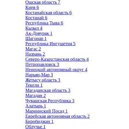
Ошская область
7
Киев
6
Костанайская область
6
Костанай
6
Республика Тыва
6
Кызыл
4
Ак-Довурак
1
Шагонар
1
Республика Ингушетия
5
Магас
2
Назрань
2
Северо-Казахстанская область
4
Петропавловск
3
Ненецкий автономный округ
4
Нарьян-Мар
3
Жетысу область
3
Текели
1
Магаданская область
3
Магадан
2
Чувашская Республика
3
Алатырь
1
Мариинский Посад
1
Еврейская автономная область
2
Биробиджан
1
Облучье
1