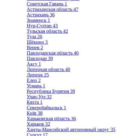
Советская Гавань
1
Астраханская область
47
Астрахань
36
Знаменск
1
Нур-Султан
43
Тульская область
42
Тула
26
Щёкино
3
Венев
2
Павлодарская область
40
Павлодар
39
Аксу
1
Липецкая область
40
Липецк
25
Елец
2
Усмань
1
Республика Бурятия
39
Улан-Удэ
32
Кяхта
1
Северобайкальск
1
Київ
38
Харьковская область
36
Харьков
32
Ханты-Мансийский автономный округ
35
Сургут
17