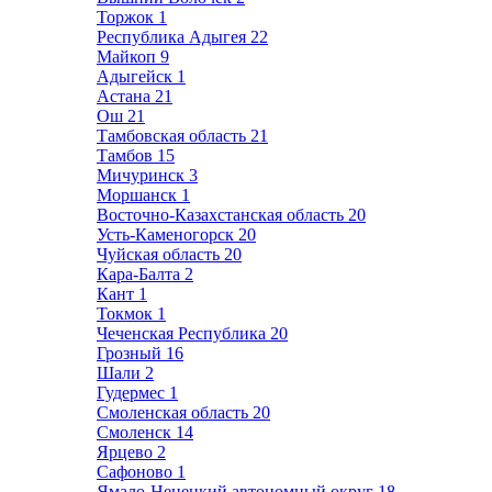
Торжок
1
Республика Адыгея
22
Майкоп
9
Адыгейск
1
Астана
21
Ош
21
Тамбовская область
21
Тамбов
15
Мичуринск
3
Моршанск
1
Восточно-Казахстанская область
20
Усть-Каменогорск
20
Чуйская область
20
Кара-Балта
2
Кант
1
Токмок
1
Чеченская Республика
20
Грозный
16
Шали
2
Гудермес
1
Смоленская область
20
Смоленск
14
Ярцево
2
Сафоново
1
Ямало-Ненецкий автономный округ
18