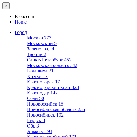
×
В бассейн
Home
Город
Москва
777
Московский
5
Зеленоград
4
Троицк
2
Санкт-Петербург
452
Московская область
342
Балашиха
21
Химки
17
Красногорск
17
Краснодарский край
323
Краснодар
142
Сочи
50
Новороссийск
15
Новосибирская область
236
Новосибирск
192
Бердск
8
Обь
3
Алматы
193
Красноярский край
171