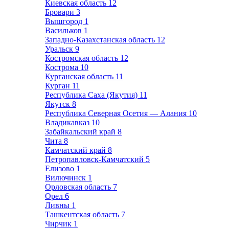
Киевская область
12
Бровари
3
Вышгород
1
Васильков
1
Западно-Казахстанская область
12
Уральск
9
Костромская область
12
Кострома
10
Курганская область
11
Курган
11
Республика Саха (Якутия)
11
Якутск
8
Республика Северная Осетия — Алания
10
Владикавказ
10
Забайкальский край
8
Чита
8
Камчатский край
8
Петропавловск-Камчатский
5
Елизово
1
Вилючинск
1
Орловская область
7
Орел
6
Ливны
1
Ташкентская область
7
Чирчик
1