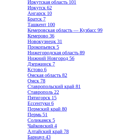
Иркутская область
101
Иркутск
62
Ангарск
10
Братск
7
Ташкент
100
Кемеровская область — Кузбасс
99
Кемерово
36
Новокузнецк
31
Прокопьевск
5
Нижегородская область
89
Нижний Новгород
56
Дзержинск
7
Кстово
6
Омская область
82
Омск
78
Ставропольский край
81
Ставрополь
22
Пятигорск
15
Ессентуки
6
Пермский край
80
Пермь
51
Соликамск
5
Чайковский
4
Алтайский край
78
Барнаул
43