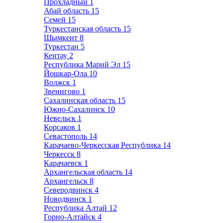
Прохладный
1
Абай область
15
Семей
15
Туркестанская область
15
Шымкент
8
Туркестан
5
Кентау
2
Республика Марий Эл
15
Йошкар-Ола
10
Волжск
1
Звенигово
1
Сахалинская область
15
Южно-Сахалинск
10
Невельск
1
Корсаков
1
Севастополь
14
Карачаево-Черкесская Республика
14
Черкесск
8
Карачаевск
1
Архангельская область
14
Архангельск
8
Северодвинск
4
Новодвинск
1
Республика Алтай
12
Горно-Алтайск
4