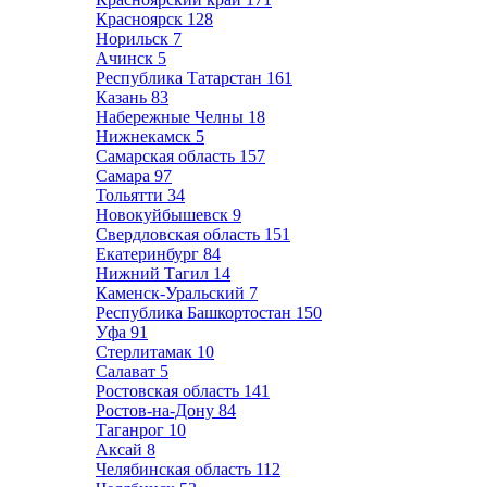
Красноярск
128
Норильск
7
Ачинск
5
Республика Татарстан
161
Казань
83
Набережные Челны
18
Нижнекамск
5
Самарская область
157
Самара
97
Тольятти
34
Новокуйбышевск
9
Свердловская область
151
Екатеринбург
84
Нижний Тагил
14
Каменск-Уральский
7
Республика Башкортостан
150
Уфа
91
Стерлитамак
10
Салават
5
Ростовская область
141
Ростов-на-Дону
84
Таганрог
10
Аксай
8
Челябинская область
112