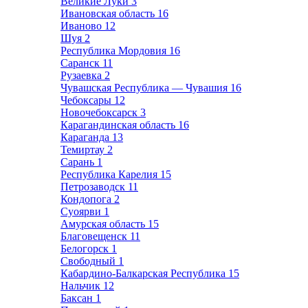
Великие Луки
3
Ивановская область
16
Иваново
12
Шуя
2
Республика Мордовия
16
Саранск
11
Рузаевка
2
Чувашская Республика — Чувашия
16
Чебоксары
12
Новочебоксарск
3
Карагандинская область
16
Караганда
13
Темиртау
2
Сарань
1
Республика Карелия
15
Петрозаводск
11
Кондопога
2
Суоярви
1
Амурская область
15
Благовещенск
11
Белогорск
1
Свободный
1
Кабардино-Балкарская Республика
15
Нальчик
12
Баксан
1