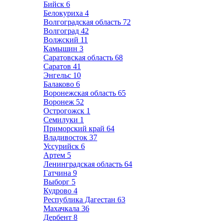
Бийск
6
Белокуриха
4
Волгоградская область
72
Волгоград
42
Волжский
11
Камышин
3
Саратовская область
68
Саратов
41
Энгельс
10
Балаково
6
Воронежская область
65
Воронеж
52
Острогожск
1
Семилуки
1
Приморский край
64
Владивосток
37
Уссурийск
6
Артем
5
Ленинградская область
64
Гатчина
9
Выборг
5
Кудрово
4
Республика Дагестан
63
Махачкала
36
Дербент
8