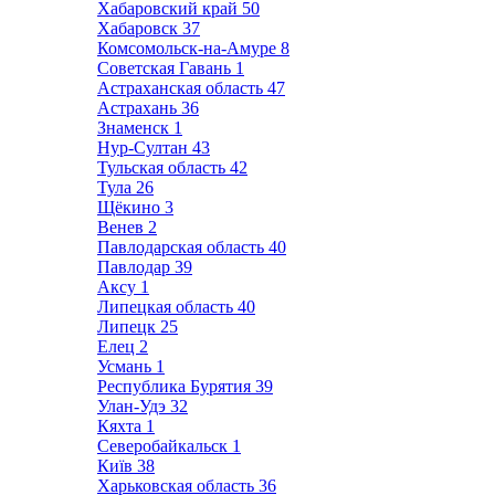
Хабаровский край
50
Хабаровск
37
Комсомольск-на-Амуре
8
Советская Гавань
1
Астраханская область
47
Астрахань
36
Знаменск
1
Нур-Султан
43
Тульская область
42
Тула
26
Щёкино
3
Венев
2
Павлодарская область
40
Павлодар
39
Аксу
1
Липецкая область
40
Липецк
25
Елец
2
Усмань
1
Республика Бурятия
39
Улан-Удэ
32
Кяхта
1
Северобайкальск
1
Київ
38
Харьковская область
36