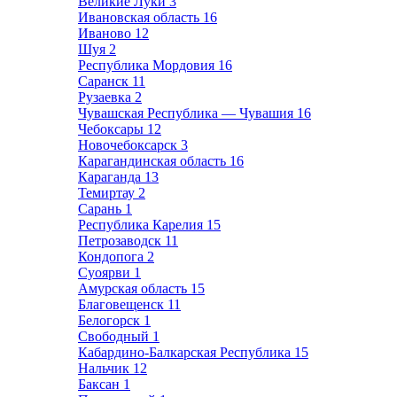
Великие Луки
3
Ивановская область
16
Иваново
12
Шуя
2
Республика Мордовия
16
Саранск
11
Рузаевка
2
Чувашская Республика — Чувашия
16
Чебоксары
12
Новочебоксарск
3
Карагандинская область
16
Караганда
13
Темиртау
2
Сарань
1
Республика Карелия
15
Петрозаводск
11
Кондопога
2
Суоярви
1
Амурская область
15
Благовещенск
11
Белогорск
1
Свободный
1
Кабардино-Балкарская Республика
15
Нальчик
12
Баксан
1