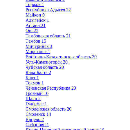
Торжок
1
Республика Адыгея
22
Майкоп
9
Адыгейск
1
Астана
21
Ош
21
Тамбовская область
21
Тамбов
15
Мичуринск
3
Моршанск
1
Восточно-Казахстанская область
20
Усть-Каменогорск
20
Чуйская область
20
Кара-Балта
2
Кант
1
Токмок
1
Чеченская Республика
20
Грозный
16
Шали
2
Гудермес
1
Смоленская область
20
Смоленск
14
Ярцево
2
Сафоново
1
Ямало-Ненецкий автономный округ
18