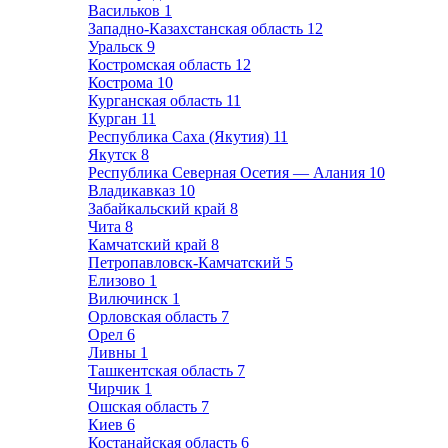
Васильков
1
Западно-Казахстанская область
12
Уральск
9
Костромская область
12
Кострома
10
Курганская область
11
Курган
11
Республика Саха (Якутия)
11
Якутск
8
Республика Северная Осетия — Алания
10
Владикавказ
10
Забайкальский край
8
Чита
8
Камчатский край
8
Петропавловск-Камчатский
5
Елизово
1
Вилючинск
1
Орловская область
7
Орел
6
Ливны
1
Ташкентская область
7
Чирчик
1
Ошская область
7
Киев
6
Костанайская область
6