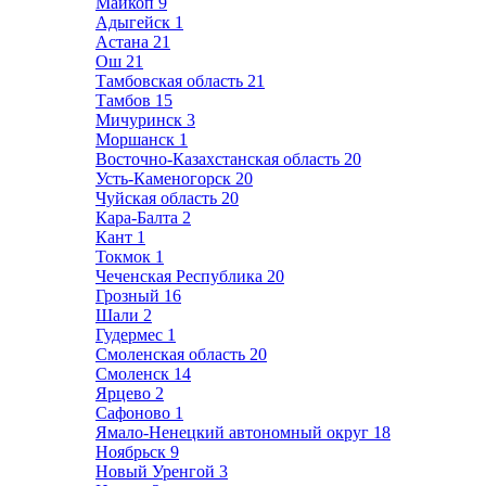
Майкоп
9
Адыгейск
1
Астана
21
Ош
21
Тамбовская область
21
Тамбов
15
Мичуринск
3
Моршанск
1
Восточно-Казахстанская область
20
Усть-Каменогорск
20
Чуйская область
20
Кара-Балта
2
Кант
1
Токмок
1
Чеченская Республика
20
Грозный
16
Шали
2
Гудермес
1
Смоленская область
20
Смоленск
14
Ярцево
2
Сафоново
1
Ямало-Ненецкий автономный округ
18
Ноябрьск
9
Новый Уренгой
3