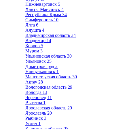
Нижневартовск
5
Ханты-Мансийск
4
Республика Крым
34
Симферополь
10
Ялта
6
Алушта
4
Владимирская область
34
Владимир
14
Ковров
5
Муром
3
Ульяновская область
30
Ульяновск
25
Димитровград
2
Новоульяновск
1
Мангистауская область
30
Актау
28
Вологодская область
29
Вологда
13
Череповец
11
Вытегра
1
Ярославская область
29
Ярославль
20
Рыбинск
3
Углич
1
Калужская область
28