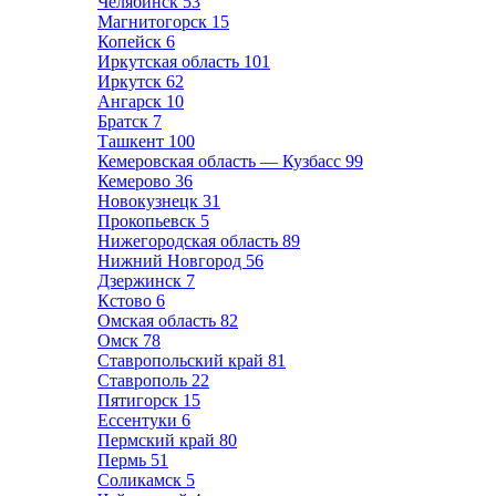
Челябинск
53
Магнитогорск
15
Копейск
6
Иркутская область
101
Иркутск
62
Ангарск
10
Братск
7
Ташкент
100
Кемеровская область — Кузбасс
99
Кемерово
36
Новокузнецк
31
Прокопьевск
5
Нижегородская область
89
Нижний Новгород
56
Дзержинск
7
Кстово
6
Омская область
82
Омск
78
Ставропольский край
81
Ставрополь
22
Пятигорск
15
Ессентуки
6
Пермский край
80
Пермь
51
Соликамск
5