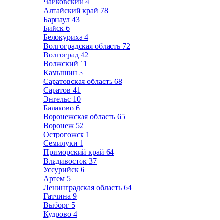
Чайковский
4
Алтайский край
78
Барнаул
43
Бийск
6
Белокуриха
4
Волгоградская область
72
Волгоград
42
Волжский
11
Камышин
3
Саратовская область
68
Саратов
41
Энгельс
10
Балаково
6
Воронежская область
65
Воронеж
52
Острогожск
1
Семилуки
1
Приморский край
64
Владивосток
37
Уссурийск
6
Артем
5
Ленинградская область
64
Гатчина
9
Выборг
5
Кудрово
4