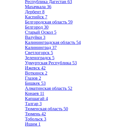
Республика Дагестан
63
Махачкала
36
Дербент
8
Каспийск
7
Белгородская область
59
Белгород
30
Старый Оскол
5
Валуйки
3
Калининградская область
54
Калининград
37
Светлогорск
5
Зеленоградск
5
Удмуртская Республика
53
Ижевск
42
Воткинск
2
Глазов
2
Бишкек
53
Алматинская область
52
Конаев
11
Капшагай
4
Талгар
3
Тюменская область
50
Тюмень
42
Тобольск
3
Ишим
1