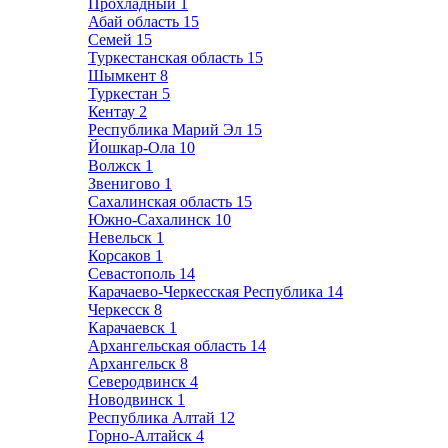
Прохладный
1
Абай область
15
Семей
15
Туркестанская область
15
Шымкент
8
Туркестан
5
Кентау
2
Республика Марий Эл
15
Йошкар-Ола
10
Волжск
1
Звенигово
1
Сахалинская область
15
Южно-Сахалинск
10
Невельск
1
Корсаков
1
Севастополь
14
Карачаево-Черкесская Республика
14
Черкесск
8
Карачаевск
1
Архангельская область
14
Архангельск
8
Северодвинск
4
Новодвинск
1
Республика Алтай
12
Горно-Алтайск
4