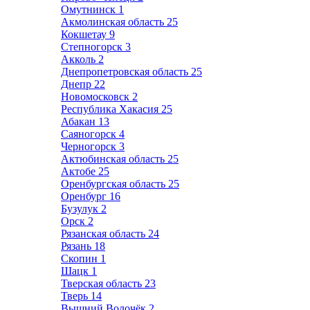
Омутнинск
1
Акмолинская область
25
Кокшетау
9
Степногорск
3
Акколь
2
Днепропетровская область
25
Днепр
22
Новомосковск
2
Республика Хакасия
25
Абакан
13
Саяногорск
4
Черногорск
3
Актюбинская область
25
Актобе
25
Оренбургская область
25
Оренбург
16
Бузулук
2
Орск
2
Рязанская область
24
Рязань
18
Скопин
1
Шацк
1
Тверская область
23
Тверь
14
Вышний Волочёк
2