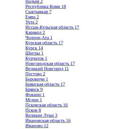
Надым
2
Республика Коми
18
Сыктывкар
7
Емва
2
Ухта
2
Иссык-Кульская область
17
Каракол
2
Чолпон-Ата
1
Курская область
17
Курск
14
Щигры
1
Курчатов
1
Новгородская область
17
Великий Новгород
11
Пестово
2
Боровичи
1
Брянская область
17
Брянск
9
Фокино
1
Мглин
1
Псковская область
16
Псков
8
Великие Луки
3
Ивановская область
16
Иваново
12