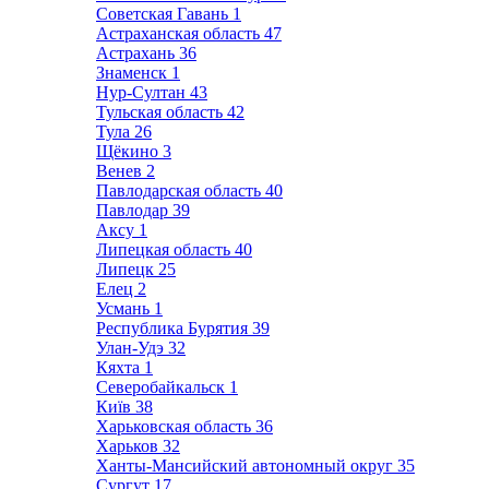
Советская Гавань
1
Астраханская область
47
Астрахань
36
Знаменск
1
Нур-Султан
43
Тульская область
42
Тула
26
Щёкино
3
Венев
2
Павлодарская область
40
Павлодар
39
Аксу
1
Липецкая область
40
Липецк
25
Елец
2
Усмань
1
Республика Бурятия
39
Улан-Удэ
32
Кяхта
1
Северобайкальск
1
Київ
38
Харьковская область
36
Харьков
32
Ханты-Мансийский автономный округ
35
Сургут
17