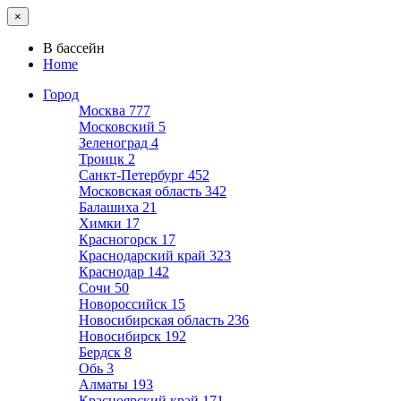
×
В бассейн
Home
Город
Москва
777
Московский
5
Зеленоград
4
Троицк
2
Санкт-Петербург
452
Московская область
342
Балашиха
21
Химки
17
Красногорск
17
Краснодарский край
323
Краснодар
142
Сочи
50
Новороссийск
15
Новосибирская область
236
Новосибирск
192
Бердск
8
Обь
3
Алматы
193
Красноярский край
171