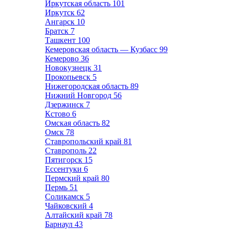
Иркутская область
101
Иркутск
62
Ангарск
10
Братск
7
Ташкент
100
Кемеровская область — Кузбасс
99
Кемерово
36
Новокузнецк
31
Прокопьевск
5
Нижегородская область
89
Нижний Новгород
56
Дзержинск
7
Кстово
6
Омская область
82
Омск
78
Ставропольский край
81
Ставрополь
22
Пятигорск
15
Ессентуки
6
Пермский край
80
Пермь
51
Соликамск
5
Чайковский
4
Алтайский край
78
Барнаул
43