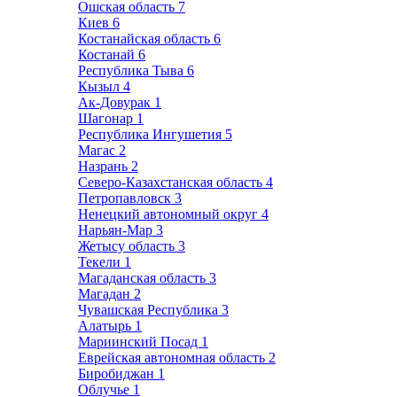
Ошская область
7
Киев
6
Костанайская область
6
Костанай
6
Республика Тыва
6
Кызыл
4
Ак-Довурак
1
Шагонар
1
Республика Ингушетия
5
Магас
2
Назрань
2
Северо-Казахстанская область
4
Петропавловск
3
Ненецкий автономный округ
4
Нарьян-Мар
3
Жетысу область
3
Текели
1
Магаданская область
3
Магадан
2
Чувашская Республика
3
Алатырь
1
Мариинский Посад
1
Еврейская автономная область
2
Биробиджан
1
Облучье
1