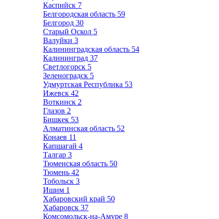
Каспийск
7
Белгородская область
59
Белгород
30
Старый Оскол
5
Валуйки
3
Калининградская область
54
Калининград
37
Светлогорск
5
Зеленоградск
5
Удмуртская Республика
53
Ижевск
42
Воткинск
2
Глазов
2
Бишкек
53
Алматинская область
52
Конаев
11
Капшагай
4
Талгар
3
Тюменская область
50
Тюмень
42
Тобольск
3
Ишим
1
Хабаровский край
50
Хабаровск
37
Комсомольск-на-Амуре
8