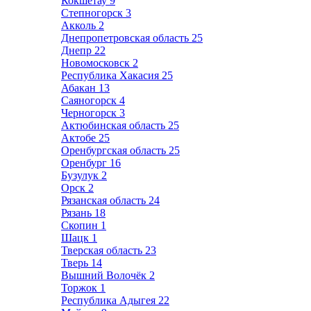
Кокшетау
9
Степногорск
3
Акколь
2
Днепропетровская область
25
Днепр
22
Новомосковск
2
Республика Хакасия
25
Абакан
13
Саяногорск
4
Черногорск
3
Актюбинская область
25
Актобе
25
Оренбургская область
25
Оренбург
16
Бузулук
2
Орск
2
Рязанская область
24
Рязань
18
Скопин
1
Шацк
1
Тверская область
23
Тверь
14
Вышний Волочёк
2
Торжок
1
Республика Адыгея
22