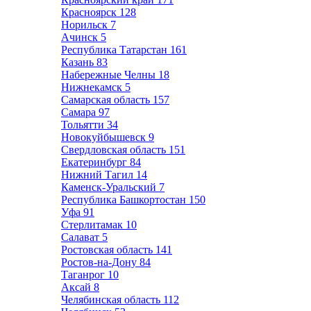
Красноярск
128
Норильск
7
Ачинск
5
Республика Татарстан
161
Казань
83
Набережные Челны
18
Нижнекамск
5
Самарская область
157
Самара
97
Тольятти
34
Новокуйбышевск
9
Свердловская область
151
Екатеринбург
84
Нижний Тагил
14
Каменск-Уральский
7
Республика Башкортостан
150
Уфа
91
Стерлитамак
10
Салават
5
Ростовская область
141
Ростов-на-Дону
84
Таганрог
10
Аксай
8
Челябинская область
112