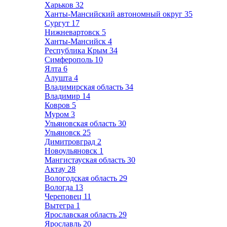
Харьков
32
Ханты-Мансийский автономный округ
35
Сургут
17
Нижневартовск
5
Ханты-Мансийск
4
Республика Крым
34
Симферополь
10
Ялта
6
Алушта
4
Владимирская область
34
Владимир
14
Ковров
5
Муром
3
Ульяновская область
30
Ульяновск
25
Димитровград
2
Новоульяновск
1
Мангистауская область
30
Актау
28
Вологодская область
29
Вологда
13
Череповец
11
Вытегра
1
Ярославская область
29
Ярославль
20