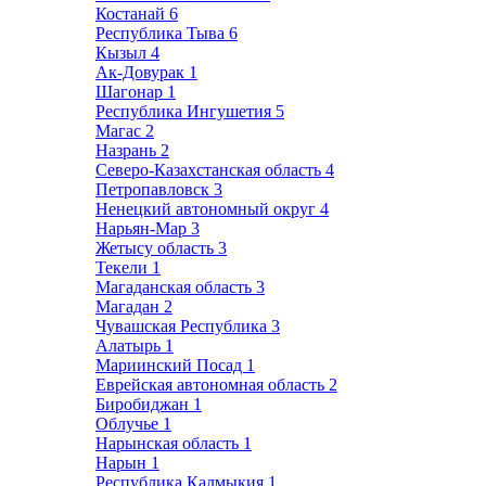
Костанай
6
Республика Тыва
6
Кызыл
4
Ак-Довурак
1
Шагонар
1
Республика Ингушетия
5
Магас
2
Назрань
2
Северо-Казахстанская область
4
Петропавловск
3
Ненецкий автономный округ
4
Нарьян-Мар
3
Жетысу область
3
Текели
1
Магаданская область
3
Магадан
2
Чувашская Республика
3
Алатырь
1
Мариинский Посад
1
Еврейская автономная область
2
Биробиджан
1
Облучье
1
Нарынская область
1
Нарын
1
Республика Калмыкия
1