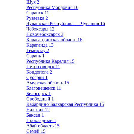
Шуя
2
Республика Мордовия
16
Саранск
11
Рузаевка
2
Чувашская Республика — Чувашия
16
Чебоксары
12
Новочебоксарск
3
Карагандинская область
16
Караганда
13
Темиртау
2
Сарань
1
Республика Карелия
15
Петрозаводск
11
Кондопога
2
Суоярви
1
Амурская область
15
Благовещенск
11
Белогорск
1
Свободный
1
Кабардино-Балкарская Республика
15
Нальчик
12
Баксан
1
Прохладный
1
Абай область
15
Семей
15