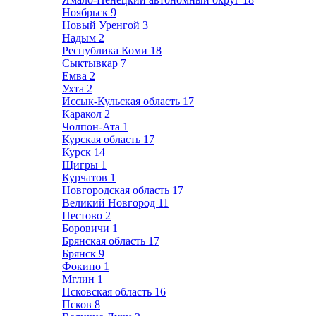
Ноябрьск
9
Новый Уренгой
3
Надым
2
Республика Коми
18
Сыктывкар
7
Емва
2
Ухта
2
Иссык-Кульская область
17
Каракол
2
Чолпон-Ата
1
Курская область
17
Курск
14
Щигры
1
Курчатов
1
Новгородская область
17
Великий Новгород
11
Пестово
2
Боровичи
1
Брянская область
17
Брянск
9
Фокино
1
Мглин
1
Псковская область
16
Псков
8