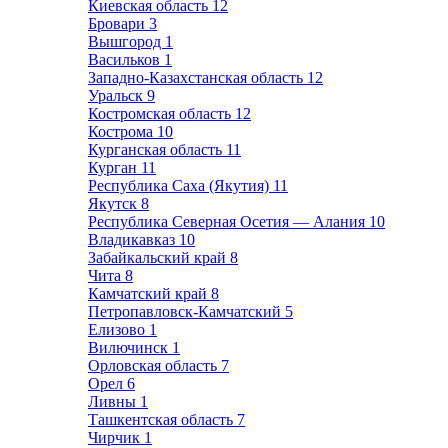
Киевская область
12
Бровари
3
Вышгород
1
Васильков
1
Западно-Казахстанская область
12
Уральск
9
Костромская область
12
Кострома
10
Курганская область
11
Курган
11
Республика Саха (Якутия)
11
Якутск
8
Республика Северная Осетия — Алания
10
Владикавказ
10
Забайкальский край
8
Чита
8
Камчатский край
8
Петропавловск-Камчатский
5
Елизово
1
Вилючинск
1
Орловская область
7
Орел
6
Ливны
1
Ташкентская область
7
Чирчик
1