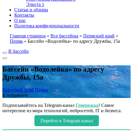
Элиста
1
Статьи и обзоры
Контакты
О нас
Политика конфиденциальности
Главная страница
»
Все бассейны
»
Пермский край
»
Пермь
»
Бассейн «Водолейка» по адресу Дружбы, 15а
В бассейн
Бассейн «Водолейка» по адресу
Дружбы, 15а
Пермский край
Пермь
В избранное
Подписывайтесь на Telegram-канал
Генережка
! Самое
интересное из мира технологий, нейросетей, IT и бизнеса.
Перейти в Telegram канал