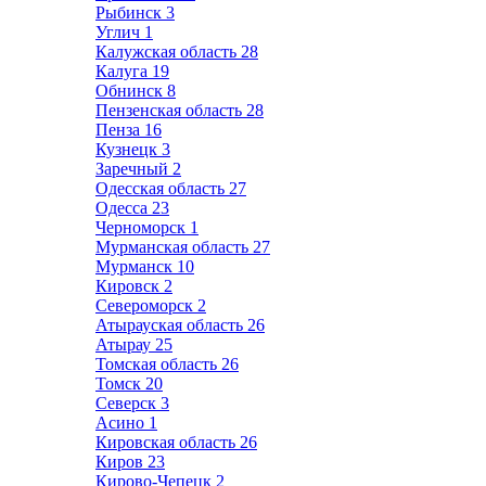
Рыбинск
3
Углич
1
Калужская область
28
Калуга
19
Обнинск
8
Пензенская область
28
Пенза
16
Кузнецк
3
Заречный
2
Одесская область
27
Одесса
23
Черноморск
1
Мурманская область
27
Мурманск
10
Кировск
2
Североморск
2
Атырауская область
26
Атырау
25
Томская область
26
Томск
20
Северск
3
Асино
1
Кировская область
26
Киров
23
Кирово-Чепецк
2