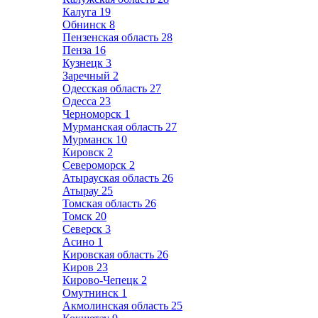
Калуга
19
Обнинск
8
Пензенская область
28
Пенза
16
Кузнецк
3
Заречный
2
Одесская область
27
Одесса
23
Черноморск
1
Мурманская область
27
Мурманск
10
Кировск
2
Североморск
2
Атырауская область
26
Атырау
25
Томская область
26
Томск
20
Северск
3
Асино
1
Кировская область
26
Киров
23
Кирово-Чепецк
2
Омутнинск
1
Акмолинская область
25