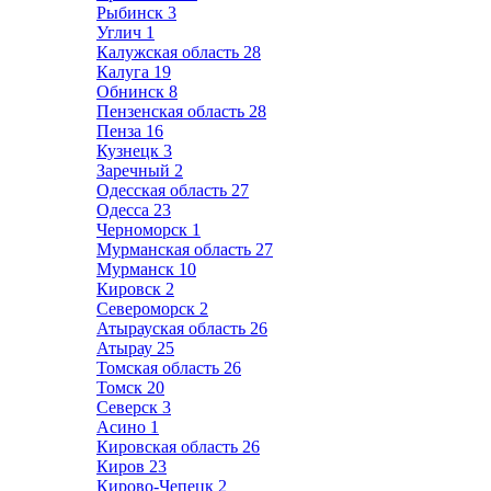
Рыбинск
3
Углич
1
Калужская область
28
Калуга
19
Обнинск
8
Пензенская область
28
Пенза
16
Кузнецк
3
Заречный
2
Одесская область
27
Одесса
23
Черноморск
1
Мурманская область
27
Мурманск
10
Кировск
2
Североморск
2
Атырауская область
26
Атырау
25
Томская область
26
Томск
20
Северск
3
Асино
1
Кировская область
26
Киров
23
Кирово-Чепецк
2