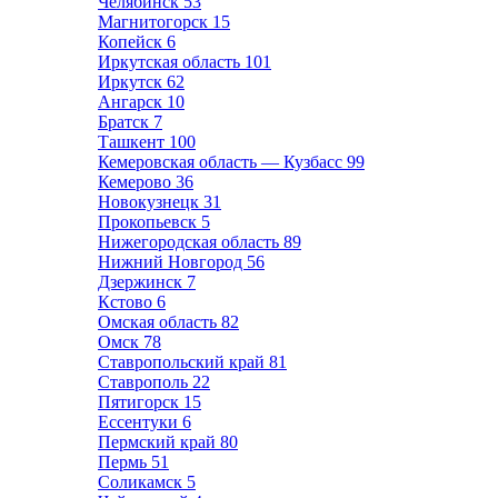
Челябинск
53
Магнитогорск
15
Копейск
6
Иркутская область
101
Иркутск
62
Ангарск
10
Братск
7
Ташкент
100
Кемеровская область — Кузбасс
99
Кемерово
36
Новокузнецк
31
Прокопьевск
5
Нижегородская область
89
Нижний Новгород
56
Дзержинск
7
Кстово
6
Омская область
82
Омск
78
Ставропольский край
81
Ставрополь
22
Пятигорск
15
Ессентуки
6
Пермский край
80
Пермь
51
Соликамск
5