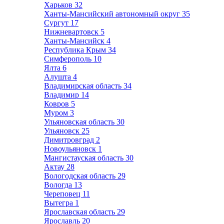
Харьков
32
Ханты-Мансийский автономный округ
35
Сургут
17
Нижневартовск
5
Ханты-Мансийск
4
Республика Крым
34
Симферополь
10
Ялта
6
Алушта
4
Владимирская область
34
Владимир
14
Ковров
5
Муром
3
Ульяновская область
30
Ульяновск
25
Димитровград
2
Новоульяновск
1
Мангистауская область
30
Актау
28
Вологодская область
29
Вологда
13
Череповец
11
Вытегра
1
Ярославская область
29
Ярославль
20