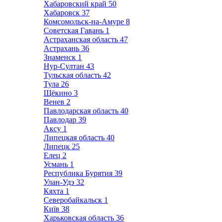
Хабаровский край
50
Хабаровск
37
Комсомольск-на-Амуре
8
Советская Гавань
1
Астраханская область
47
Астрахань
36
Знаменск
1
Нур-Султан
43
Тульская область
42
Тула
26
Щёкино
3
Венев
2
Павлодарская область
40
Павлодар
39
Аксу
1
Липецкая область
40
Липецк
25
Елец
2
Усмань
1
Республика Бурятия
39
Улан-Удэ
32
Кяхта
1
Северобайкальск
1
Київ
38
Харьковская область
36