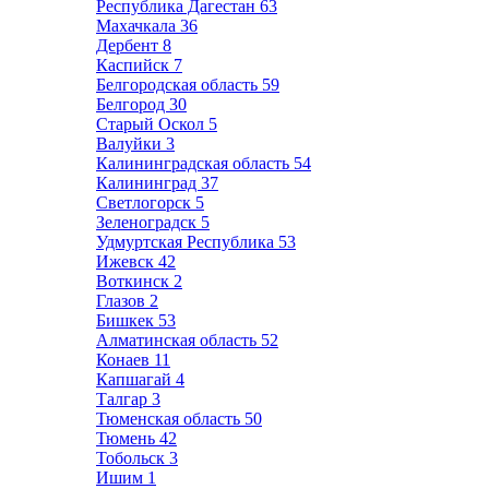
Республика Дагестан
63
Махачкала
36
Дербент
8
Каспийск
7
Белгородская область
59
Белгород
30
Старый Оскол
5
Валуйки
3
Калининградская область
54
Калининград
37
Светлогорск
5
Зеленоградск
5
Удмуртская Республика
53
Ижевск
42
Воткинск
2
Глазов
2
Бишкек
53
Алматинская область
52
Конаев
11
Капшагай
4
Талгар
3
Тюменская область
50
Тюмень
42
Тобольск
3
Ишим
1