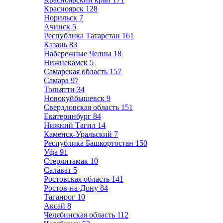
Красноярск
128
Норильск
7
Ачинск
5
Республика Татарстан
161
Казань
83
Набережные Челны
18
Нижнекамск
5
Самарская область
157
Самара
97
Тольятти
34
Новокуйбышевск
9
Свердловская область
151
Екатеринбург
84
Нижний Тагил
14
Каменск-Уральский
7
Республика Башкортостан
150
Уфа
91
Стерлитамак
10
Салават
5
Ростовская область
141
Ростов-на-Дону
84
Таганрог
10
Аксай
8
Челябинская область
112