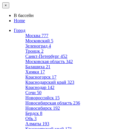
×
В бассейн
Home
Город
Москва
777
Московский
5
Зеленоград
4
Троицк
2
Санкт-Петербург
452
Московская область
342
Балашиха
21
Химки
17
Красногорск
17
Краснодарский край
323
Краснодар
142
Сочи
50
Новороссийск
15
Новосибирская область
236
Новосибирск
192
Бердск
8
Обь
3
Алматы
193
Красноярский край
171