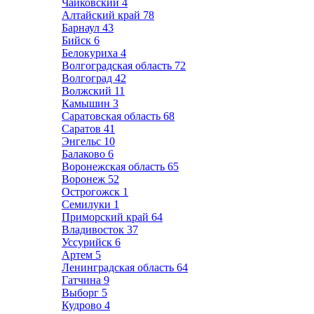
Чайковский
4
Алтайский край
78
Барнаул
43
Бийск
6
Белокуриха
4
Волгоградская область
72
Волгоград
42
Волжский
11
Камышин
3
Саратовская область
68
Саратов
41
Энгельс
10
Балаково
6
Воронежская область
65
Воронеж
52
Острогожск
1
Семилуки
1
Приморский край
64
Владивосток
37
Уссурийск
6
Артем
5
Ленинградская область
64
Гатчина
9
Выборг
5
Кудрово
4