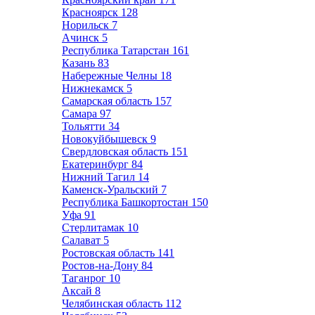
Красноярск
128
Норильск
7
Ачинск
5
Республика Татарстан
161
Казань
83
Набережные Челны
18
Нижнекамск
5
Самарская область
157
Самара
97
Тольятти
34
Новокуйбышевск
9
Свердловская область
151
Екатеринбург
84
Нижний Тагил
14
Каменск-Уральский
7
Республика Башкортостан
150
Уфа
91
Стерлитамак
10
Салават
5
Ростовская область
141
Ростов-на-Дону
84
Таганрог
10
Аксай
8
Челябинская область
112