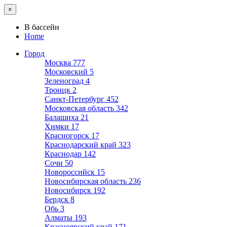
×
В бассейн
Home
Город
Москва
777
Московский
5
Зеленоград
4
Троицк
2
Санкт-Петербург
452
Московская область
342
Балашиха
21
Химки
17
Красногорск
17
Краснодарский край
323
Краснодар
142
Сочи
50
Новороссийск
15
Новосибирская область
236
Новосибирск
192
Бердск
8
Обь
3
Алматы
193
Красноярский край
171