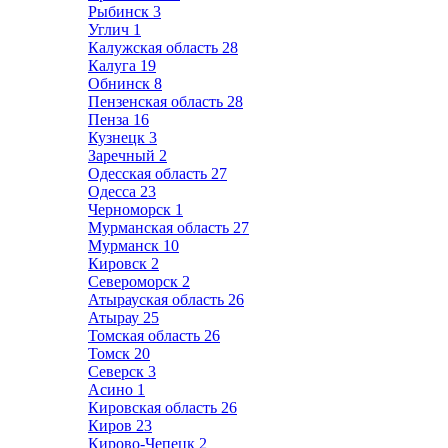
Рыбинск
3
Углич
1
Калужская область
28
Калуга
19
Обнинск
8
Пензенская область
28
Пенза
16
Кузнецк
3
Заречный
2
Одесская область
27
Одесса
23
Черноморск
1
Мурманская область
27
Мурманск
10
Кировск
2
Североморск
2
Атырауская область
26
Атырау
25
Томская область
26
Томск
20
Северск
3
Асино
1
Кировская область
26
Киров
23
Кирово-Чепецк
2