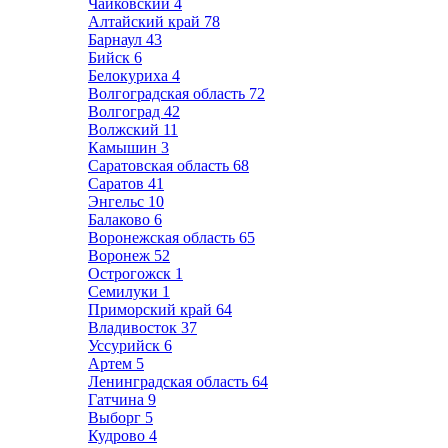
Чайковский
4
Алтайский край
78
Барнаул
43
Бийск
6
Белокуриха
4
Волгоградская область
72
Волгоград
42
Волжский
11
Камышин
3
Саратовская область
68
Саратов
41
Энгельс
10
Балаково
6
Воронежская область
65
Воронеж
52
Острогожск
1
Семилуки
1
Приморский край
64
Владивосток
37
Уссурийск
6
Артем
5
Ленинградская область
64
Гатчина
9
Выборг
5
Кудрово
4