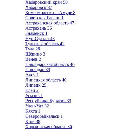
Хабаровский край
50
Хабаровск
37
Комсомольск-на-Амуре
8
Советская Гавань
1
Астраханская область
47
Астрахань
36
Знаменск
1
Нур-Султан
43
Тульская область
42
Тула
26
Щёкино
3
Венев
2
Павлодарская область
40
Павлодар
39
Аксу
1
Липецкая область
40
Липецк
25
Елец
2
Усмань
1
Республика Бурятия
39
Улан-Удэ
32
Кяхта
1
Северобайкальск
1
Київ
38
Харьковская область
36