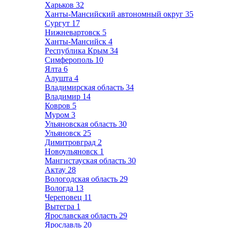
Харьков
32
Ханты-Мансийский автономный округ
35
Сургут
17
Нижневартовск
5
Ханты-Мансийск
4
Республика Крым
34
Симферополь
10
Ялта
6
Алушта
4
Владимирская область
34
Владимир
14
Ковров
5
Муром
3
Ульяновская область
30
Ульяновск
25
Димитровград
2
Новоульяновск
1
Мангистауская область
30
Актау
28
Вологодская область
29
Вологда
13
Череповец
11
Вытегра
1
Ярославская область
29
Ярославль
20