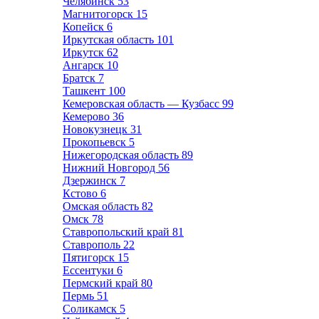
Челябинск
53
Магнитогорск
15
Копейск
6
Иркутская область
101
Иркутск
62
Ангарск
10
Братск
7
Ташкент
100
Кемеровская область — Кузбасс
99
Кемерово
36
Новокузнецк
31
Прокопьевск
5
Нижегородская область
89
Нижний Новгород
56
Дзержинск
7
Кстово
6
Омская область
82
Омск
78
Ставропольский край
81
Ставрополь
22
Пятигорск
15
Ессентуки
6
Пермский край
80
Пермь
51
Соликамск
5