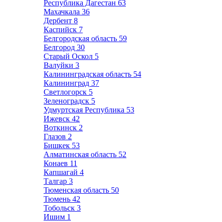
Республика Дагестан
63
Махачкала
36
Дербент
8
Каспийск
7
Белгородская область
59
Белгород
30
Старый Оскол
5
Валуйки
3
Калининградская область
54
Калининград
37
Светлогорск
5
Зеленоградск
5
Удмуртская Республика
53
Ижевск
42
Воткинск
2
Глазов
2
Бишкек
53
Алматинская область
52
Конаев
11
Капшагай
4
Талгар
3
Тюменская область
50
Тюмень
42
Тобольск
3
Ишим
1