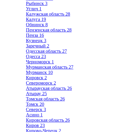
Рыбинск
3
Углич
1
Калужская область
28
Калуга
19
Обнинск
8
Пензенская область
28
Пенза
16
Кузнецк
3
Заречный
2
Одесская область
27
Одесса
23
Черноморск
1
Мурманская область
27
Мурманск
10
Кировск
2
Североморск
2
Атырауская область
26
Атырау
25
Томская область
26
Томск
20
Северск
3
Асино
1
Кировская область
26
Киров
23
Кирово-Чепецк
2