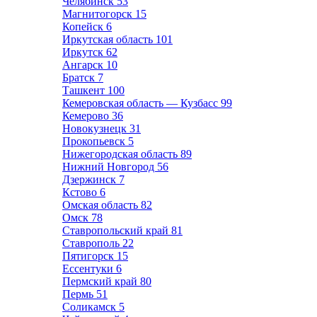
Челябинск
53
Магнитогорск
15
Копейск
6
Иркутская область
101
Иркутск
62
Ангарск
10
Братск
7
Ташкент
100
Кемеровская область — Кузбасс
99
Кемерово
36
Новокузнецк
31
Прокопьевск
5
Нижегородская область
89
Нижний Новгород
56
Дзержинск
7
Кстово
6
Омская область
82
Омск
78
Ставропольский край
81
Ставрополь
22
Пятигорск
15
Ессентуки
6
Пермский край
80
Пермь
51
Соликамск
5