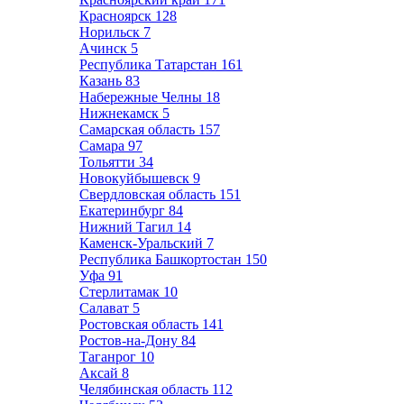
Красноярск
128
Норильск
7
Ачинск
5
Республика Татарстан
161
Казань
83
Набережные Челны
18
Нижнекамск
5
Самарская область
157
Самара
97
Тольятти
34
Новокуйбышевск
9
Свердловская область
151
Екатеринбург
84
Нижний Тагил
14
Каменск-Уральский
7
Республика Башкортостан
150
Уфа
91
Стерлитамак
10
Салават
5
Ростовская область
141
Ростов-на-Дону
84
Таганрог
10
Аксай
8
Челябинская область
112