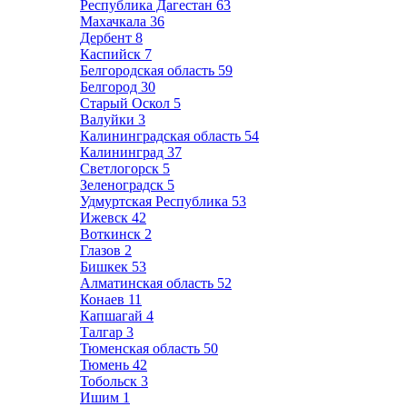
Республика Дагестан
63
Махачкала
36
Дербент
8
Каспийск
7
Белгородская область
59
Белгород
30
Старый Оскол
5
Валуйки
3
Калининградская область
54
Калининград
37
Светлогорск
5
Зеленоградск
5
Удмуртская Республика
53
Ижевск
42
Воткинск
2
Глазов
2
Бишкек
53
Алматинская область
52
Конаев
11
Капшагай
4
Талгар
3
Тюменская область
50
Тюмень
42
Тобольск
3
Ишим
1