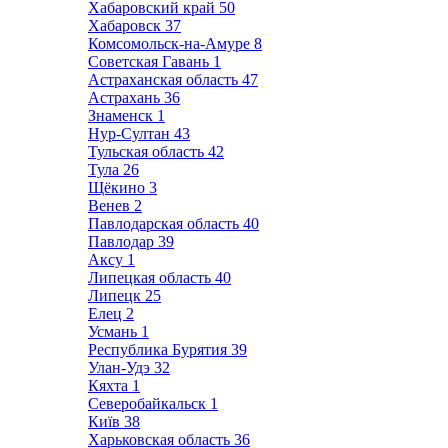
Хабаровский край
50
Хабаровск
37
Комсомольск-на-Амуре
8
Советская Гавань
1
Астраханская область
47
Астрахань
36
Знаменск
1
Нур-Султан
43
Тульская область
42
Тула
26
Щёкино
3
Венев
2
Павлодарская область
40
Павлодар
39
Аксу
1
Липецкая область
40
Липецк
25
Елец
2
Усмань
1
Республика Бурятия
39
Улан-Удэ
32
Кяхта
1
Северобайкальск
1
Київ
38
Харьковская область
36