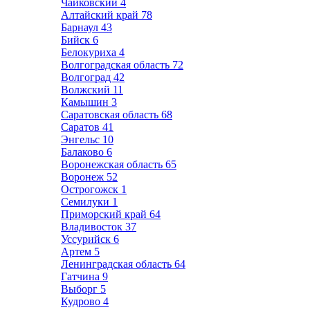
Чайковский
4
Алтайский край
78
Барнаул
43
Бийск
6
Белокуриха
4
Волгоградская область
72
Волгоград
42
Волжский
11
Камышин
3
Саратовская область
68
Саратов
41
Энгельс
10
Балаково
6
Воронежская область
65
Воронеж
52
Острогожск
1
Семилуки
1
Приморский край
64
Владивосток
37
Уссурийск
6
Артем
5
Ленинградская область
64
Гатчина
9
Выборг
5
Кудрово
4