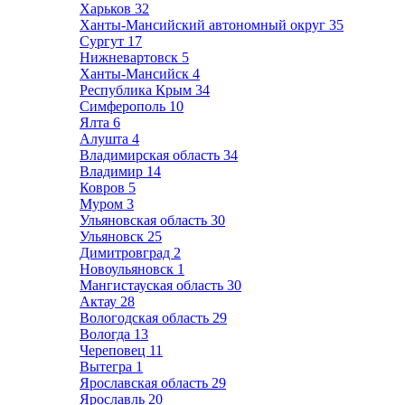
Харьков
32
Ханты-Мансийский автономный округ
35
Сургут
17
Нижневартовск
5
Ханты-Мансийск
4
Республика Крым
34
Симферополь
10
Ялта
6
Алушта
4
Владимирская область
34
Владимир
14
Ковров
5
Муром
3
Ульяновская область
30
Ульяновск
25
Димитровград
2
Новоульяновск
1
Мангистауская область
30
Актау
28
Вологодская область
29
Вологда
13
Череповец
11
Вытегра
1
Ярославская область
29
Ярославль
20