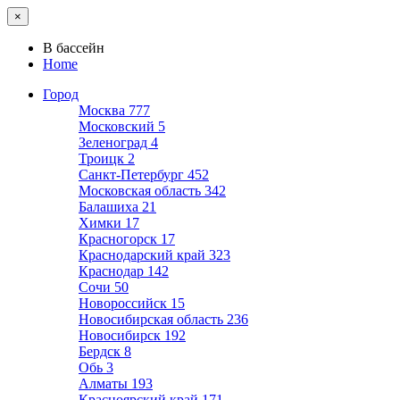
×
В бассейн
Home
Город
Москва
777
Московский
5
Зеленоград
4
Троицк
2
Санкт-Петербург
452
Московская область
342
Балашиха
21
Химки
17
Красногорск
17
Краснодарский край
323
Краснодар
142
Сочи
50
Новороссийск
15
Новосибирская область
236
Новосибирск
192
Бердск
8
Обь
3
Алматы
193
Красноярский край
171