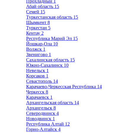
Прохладный
1
Абай область
15
Семей
15
Туркестанская область
15
Шымкент
8
Туркестан
5
Кентау
2
Республика Марий Эл
15
Йошкар-Ола
10
Волжск
1
Звенигово
1
Сахалинская область
15
Южно-Сахалинск
10
Невельск
1
Корсаков
1
Севастополь
14
Карачаево-Черкесская Республика
14
Черкесск
8
Карачаевск
1
Архангельская область
14
Архангельск
8
Северодвинск
4
Новодвинск
1
Республика Алтай
12
Горно-Алтайск
4