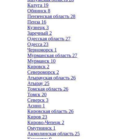
Калуга
19
Обнинск
8
Пензенская область
28
Пенза
16
Кузнецк
3
Заречный
2
Одесская область
27
Одесса
23
Черноморск
1
Мурманская область
27
Мурманск
10
Кировск
2
Североморск
2
Атырауская область
26
Атырау
25
Томская область
26
Томск
20
Северск
3
Асино
1
Кировская область
26
Киров
23
Кирово-Чепецк
2
Омутнинск
1
Акмолинская область
25