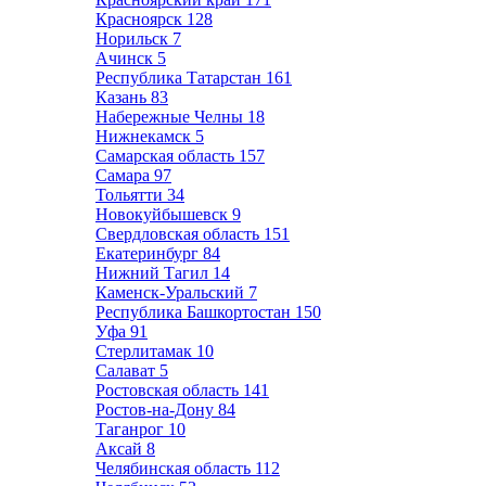
Красноярск
128
Норильск
7
Ачинск
5
Республика Татарстан
161
Казань
83
Набережные Челны
18
Нижнекамск
5
Самарская область
157
Самара
97
Тольятти
34
Новокуйбышевск
9
Свердловская область
151
Екатеринбург
84
Нижний Тагил
14
Каменск-Уральский
7
Республика Башкортостан
150
Уфа
91
Стерлитамак
10
Салават
5
Ростовская область
141
Ростов-на-Дону
84
Таганрог
10
Аксай
8
Челябинская область
112