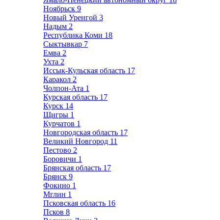
Ноябрьск
9
Новый Уренгой
3
Надым
2
Республика Коми
18
Сыктывкар
7
Емва
2
Ухта
2
Иссык-Кульская область
17
Каракол
2
Чолпон-Ата
1
Курская область
17
Курск
14
Щигры
1
Курчатов
1
Новгородская область
17
Великий Новгород
11
Пестово
2
Боровичи
1
Брянская область
17
Брянск
9
Фокино
1
Мглин
1
Псковская область
16
Псков
8