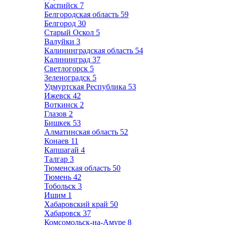
Каспийск
7
Белгородская область
59
Белгород
30
Старый Оскол
5
Валуйки
3
Калининградская область
54
Калининград
37
Светлогорск
5
Зеленоградск
5
Удмуртская Республика
53
Ижевск
42
Воткинск
2
Глазов
2
Бишкек
53
Алматинская область
52
Конаев
11
Капшагай
4
Талгар
3
Тюменская область
50
Тюмень
42
Тобольск
3
Ишим
1
Хабаровский край
50
Хабаровск
37
Комсомольск-на-Амуре
8