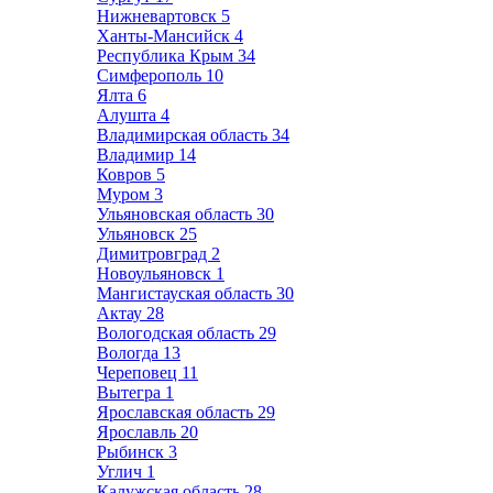
Нижневартовск
5
Ханты-Мансийск
4
Республика Крым
34
Симферополь
10
Ялта
6
Алушта
4
Владимирская область
34
Владимир
14
Ковров
5
Муром
3
Ульяновская область
30
Ульяновск
25
Димитровград
2
Новоульяновск
1
Мангистауская область
30
Актау
28
Вологодская область
29
Вологда
13
Череповец
11
Вытегра
1
Ярославская область
29
Ярославль
20
Рыбинск
3
Углич
1
Калужская область
28