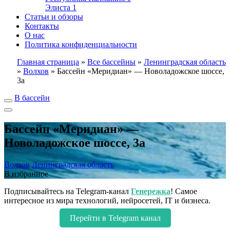
Элиста
1
Статьи и обзоры
Контакты
О нас
Политика конфиденциальности
Главная страница
»
Все бассейны
»
Ленинградская область
»
Волхов
»
Бассейн «Меридиан» — Новоладожское шоссе,
3а
В бассейн
Бассейн «Меридиан» —
Новоладожское шоссе, 3а
Волхов
Ленинградская область
В избранное
Подписывайтесь на Telegram-канал
Генережка
! Самое
интересное из мира технологий, нейросетей, IT и бизнеса.
Перейти в Telegram канал