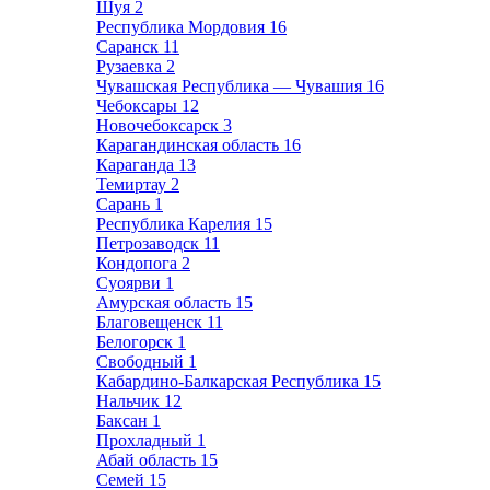
Шуя
2
Республика Мордовия
16
Саранск
11
Рузаевка
2
Чувашская Республика — Чувашия
16
Чебоксары
12
Новочебоксарск
3
Карагандинская область
16
Караганда
13
Темиртау
2
Сарань
1
Республика Карелия
15
Петрозаводск
11
Кондопога
2
Суоярви
1
Амурская область
15
Благовещенск
11
Белогорск
1
Свободный
1
Кабардино-Балкарская Республика
15
Нальчик
12
Баксан
1
Прохладный
1
Абай область
15
Семей
15