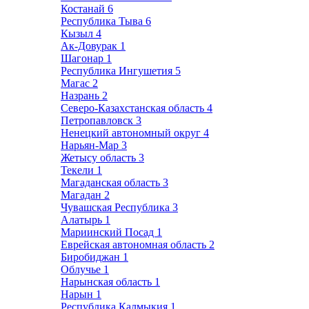
Костанай
6
Республика Тыва
6
Кызыл
4
Ак-Довурак
1
Шагонар
1
Республика Ингушетия
5
Магас
2
Назрань
2
Северо-Казахстанская область
4
Петропавловск
3
Ненецкий автономный округ
4
Нарьян-Мар
3
Жетысу область
3
Текели
1
Магаданская область
3
Магадан
2
Чувашская Республика
3
Алатырь
1
Мариинский Посад
1
Еврейская автономная область
2
Биробиджан
1
Облучье
1
Нарынская область
1
Нарын
1
Республика Калмыкия
1