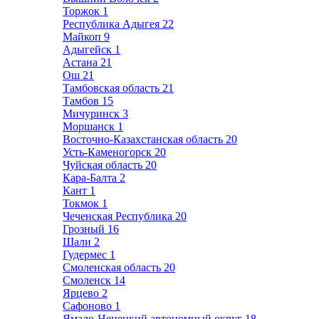
Торжок
1
Республика Адыгея
22
Майкоп
9
Адыгейск
1
Астана
21
Ош
21
Тамбовская область
21
Тамбов
15
Мичуринск
3
Моршанск
1
Восточно-Казахстанская область
20
Усть-Каменогорск
20
Чуйская область
20
Кара-Балта
2
Кант
1
Токмок
1
Чеченская Республика
20
Грозный
16
Шали
2
Гудермес
1
Смоленская область
20
Смоленск
14
Ярцево
2
Сафоново
1
Ямало-Ненецкий автономный округ
18