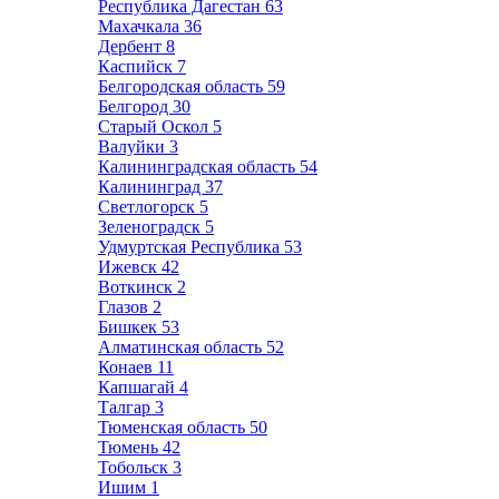
Республика Дагестан
63
Махачкала
36
Дербент
8
Каспийск
7
Белгородская область
59
Белгород
30
Старый Оскол
5
Валуйки
3
Калининградская область
54
Калининград
37
Светлогорск
5
Зеленоградск
5
Удмуртская Республика
53
Ижевск
42
Воткинск
2
Глазов
2
Бишкек
53
Алматинская область
52
Конаев
11
Капшагай
4
Талгар
3
Тюменская область
50
Тюмень
42
Тобольск
3
Ишим
1