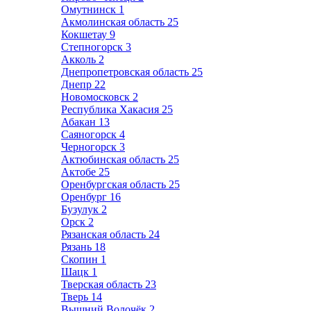
Омутнинск
1
Акмолинская область
25
Кокшетау
9
Степногорск
3
Акколь
2
Днепропетровская область
25
Днепр
22
Новомосковск
2
Республика Хакасия
25
Абакан
13
Саяногорск
4
Черногорск
3
Актюбинская область
25
Актобе
25
Оренбургская область
25
Оренбург
16
Бузулук
2
Орск
2
Рязанская область
24
Рязань
18
Скопин
1
Шацк
1
Тверская область
23
Тверь
14
Вышний Волочёк
2