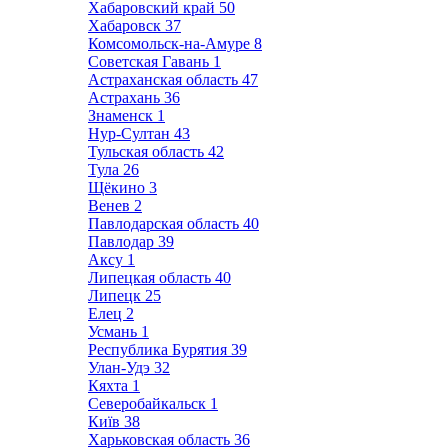
Хабаровский край
50
Хабаровск
37
Комсомольск-на-Амуре
8
Советская Гавань
1
Астраханская область
47
Астрахань
36
Знаменск
1
Нур-Султан
43
Тульская область
42
Тула
26
Щёкино
3
Венев
2
Павлодарская область
40
Павлодар
39
Аксу
1
Липецкая область
40
Липецк
25
Елец
2
Усмань
1
Республика Бурятия
39
Улан-Удэ
32
Кяхта
1
Северобайкальск
1
Київ
38
Харьковская область
36