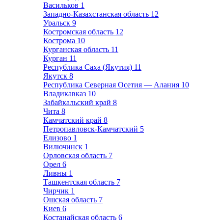
Васильков
1
Западно-Казахстанская область
12
Уральск
9
Костромская область
12
Кострома
10
Курганская область
11
Курган
11
Республика Саха (Якутия)
11
Якутск
8
Республика Северная Осетия — Алания
10
Владикавказ
10
Забайкальский край
8
Чита
8
Камчатский край
8
Петропавловск-Камчатский
5
Елизово
1
Вилючинск
1
Орловская область
7
Орел
6
Ливны
1
Ташкентская область
7
Чирчик
1
Ошская область
7
Киев
6
Костанайская область
6