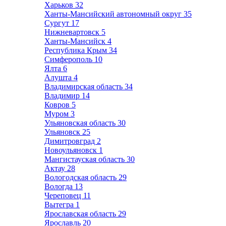
Харьков
32
Ханты-Мансийский автономный округ
35
Сургут
17
Нижневартовск
5
Ханты-Мансийск
4
Республика Крым
34
Симферополь
10
Ялта
6
Алушта
4
Владимирская область
34
Владимир
14
Ковров
5
Муром
3
Ульяновская область
30
Ульяновск
25
Димитровград
2
Новоульяновск
1
Мангистауская область
30
Актау
28
Вологодская область
29
Вологда
13
Череповец
11
Вытегра
1
Ярославская область
29
Ярославль
20