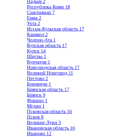
Надым
2
Республика Коми
18
Сыктывкар
7
Емва
2
Ухта
2
Иссык-Кульская область
17
Каракол
2
Чолпон-Ата
1
Курская область
17
Курск
14
Щигры
1
Курчатов
1
Новгородская область
17
Великий Новгород
11
Пестово
2
Боровичи
1
Брянская область
17
Брянск
9
Фокино
1
Мглин
1
Псковская область
16
Псков
8
Великие Луки
3
Ивановская область
16
Иваново
12