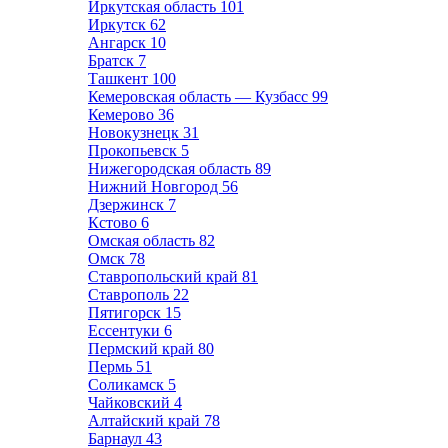
Иркутская область
101
Иркутск
62
Ангарск
10
Братск
7
Ташкент
100
Кемеровская область — Кузбасс
99
Кемерово
36
Новокузнецк
31
Прокопьевск
5
Нижегородская область
89
Нижний Новгород
56
Дзержинск
7
Кстово
6
Омская область
82
Омск
78
Ставропольский край
81
Ставрополь
22
Пятигорск
15
Ессентуки
6
Пермский край
80
Пермь
51
Соликамск
5
Чайковский
4
Алтайский край
78
Барнаул
43