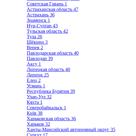
Советская Гавань
1
Астраханская область
47
Астрахань
36
Знаменск
1
Нур-Султан
43
Тульская область
42
Тула
26
Щёкино
3
Венев
2
Павлодарская область
40
Павлодар
39
Аксу
1
Липецкая область
40
Липецк
25
Елец
2
Усмань
1
Республика Бурятия
39
Улан-Удэ
32
Кяхта
1
Северобайкальск
1
Київ
38
Харьковская область
36
Харьков
32
Ханты-Мансийский автономный округ
35
Сургут
17