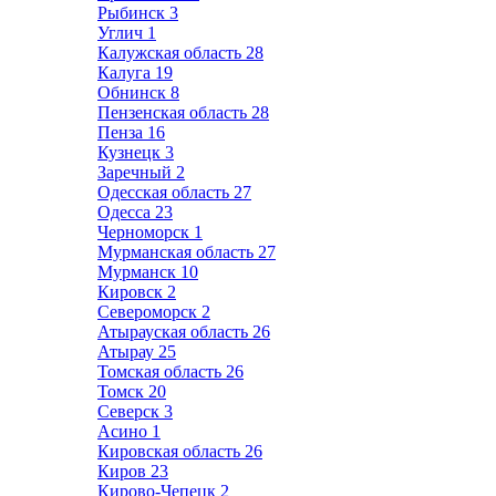
Рыбинск
3
Углич
1
Калужская область
28
Калуга
19
Обнинск
8
Пензенская область
28
Пенза
16
Кузнецк
3
Заречный
2
Одесская область
27
Одесса
23
Черноморск
1
Мурманская область
27
Мурманск
10
Кировск
2
Североморск
2
Атырауская область
26
Атырау
25
Томская область
26
Томск
20
Северск
3
Асино
1
Кировская область
26
Киров
23
Кирово-Чепецк
2