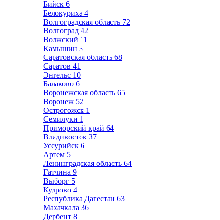
Бийск
6
Белокуриха
4
Волгоградская область
72
Волгоград
42
Волжский
11
Камышин
3
Саратовская область
68
Саратов
41
Энгельс
10
Балаково
6
Воронежская область
65
Воронеж
52
Острогожск
1
Семилуки
1
Приморский край
64
Владивосток
37
Уссурийск
6
Артем
5
Ленинградская область
64
Гатчина
9
Выборг
5
Кудрово
4
Республика Дагестан
63
Махачкала
36
Дербент
8