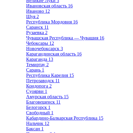
Великие Луки
3
Ивановская область
16
Иваново
12
Шуя
2
Республика Мордовия
16
Саранск
11
Рузаевка
2
Чувашская Республика — Чувашия
16
Чебоксары
12
Новочебоксарск
3
Карагандинская область
16
Караганда
13
Темиртау
2
Сарань
1
Республика Карелия
15
Петрозаводск
11
Кондопога
2
Суоярви
1
Амурская область
15
Благовещенск
11
Белогорск
1
Свободный
1
Кабардино-Балкарская Республика
15
Нальчик
12
Баксан
1