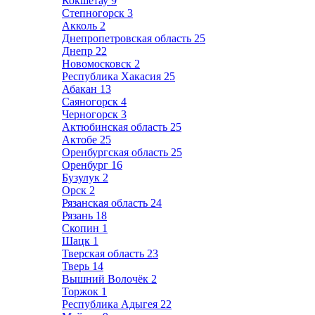
Кокшетау
9
Степногорск
3
Акколь
2
Днепропетровская область
25
Днепр
22
Новомосковск
2
Республика Хакасия
25
Абакан
13
Саяногорск
4
Черногорск
3
Актюбинская область
25
Актобе
25
Оренбургская область
25
Оренбург
16
Бузулук
2
Орск
2
Рязанская область
24
Рязань
18
Скопин
1
Шацк
1
Тверская область
23
Тверь
14
Вышний Волочёк
2
Торжок
1
Республика Адыгея
22