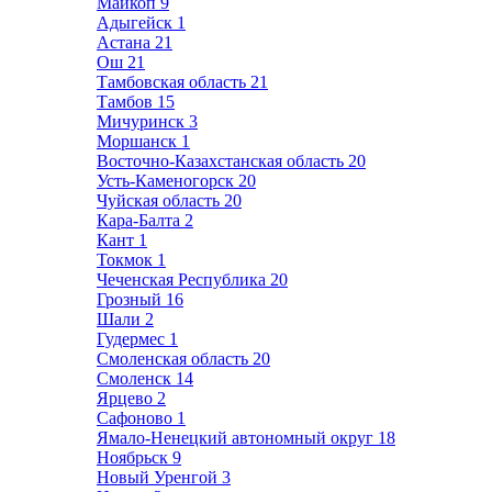
Майкоп
9
Адыгейск
1
Астана
21
Ош
21
Тамбовская область
21
Тамбов
15
Мичуринск
3
Моршанск
1
Восточно-Казахстанская область
20
Усть-Каменогорск
20
Чуйская область
20
Кара-Балта
2
Кант
1
Токмок
1
Чеченская Республика
20
Грозный
16
Шали
2
Гудермес
1
Смоленская область
20
Смоленск
14
Ярцево
2
Сафоново
1
Ямало-Ненецкий автономный округ
18
Ноябрьск
9
Новый Уренгой
3