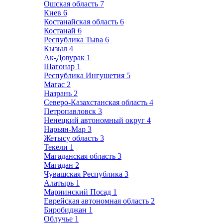
Ошская область
7
Киев
6
Костанайская область
6
Костанай
6
Республика Тыва
6
Кызыл
4
Ак-Довурак
1
Шагонар
1
Республика Ингушетия
5
Магас
2
Назрань
2
Северо-Казахстанская область
4
Петропавловск
3
Ненецкий автономный округ
4
Нарьян-Мар
3
Жетысу область
3
Текели
1
Магаданская область
3
Магадан
2
Чувашская Республика
3
Алатырь
1
Мариинский Посад
1
Еврейская автономная область
2
Биробиджан
1
Облучье
1