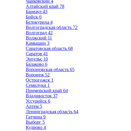
Чайковский
4
Алтайский край
78
Барнаул
43
Бийск
6
Белокуриха
4
Волгоградская область
72
Волгоград
42
Волжский
11
Камышин
3
Саратовская область
68
Саратов
41
Энгельс
10
Балаково
6
Воронежская область
65
Воронеж
52
Острогожск
1
Семилуки
1
Приморский край
64
Владивосток
37
Уссурийск
6
Артем
5
Ленинградская область
64
Гатчина
9
Выборг
5
Кудрово
4