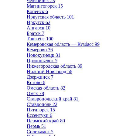
Челябинск
53
Магнитогорск
15
Копейск
6
Иркутская область
101
Иркутск
62
Ангарск
10
Братск
7
Ташкент
100
Кемеровская область — Кузбасс
99
Кемерово
36
Новокузнецк
31
Прокопьевск
5
Нижегородская область
89
Нижний Новгород
56
Дзержинск
7
Кстово
6
Омская область
82
Омск
78
Ставропольский край
81
Ставрополь
22
Пятигорск
15
Ессентуки
6
Пермский край
80
Пермь
51
Соликамск
5