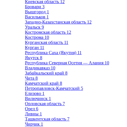
Киевская область
12
Бровари
3
Вышгород
1
Васильков
1
Западно-Казахстанская область
12
Уральск
9
Костромская область
12
Кострома
10
Курганская область
11
Курган
11
Республика Саха (Якутия)
11
Якутск
8
Республика Северная Осетия — Алания
10
Владикавказ
10
Забайкальский край
8
Чита
8
Камчатский край
8
Петропавловск-Камчатский
5
Елизово
1
Вилючинск
1
Орловская область
7
Орел
6
Ливны
1
Ташкентская область
7
Чирчик
1