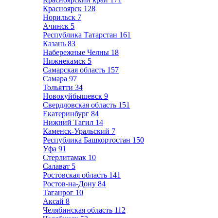
Красноярск
128
Норильск
7
Ачинск
5
Республика Татарстан
161
Казань
83
Набережные Челны
18
Нижнекамск
5
Самарская область
157
Самара
97
Тольятти
34
Новокуйбышевск
9
Свердловская область
151
Екатеринбург
84
Нижний Тагил
14
Каменск-Уральский
7
Республика Башкортостан
150
Уфа
91
Стерлитамак
10
Салават
5
Ростовская область
141
Ростов-на-Дону
84
Таганрог
10
Аксай
8
Челябинская область
112