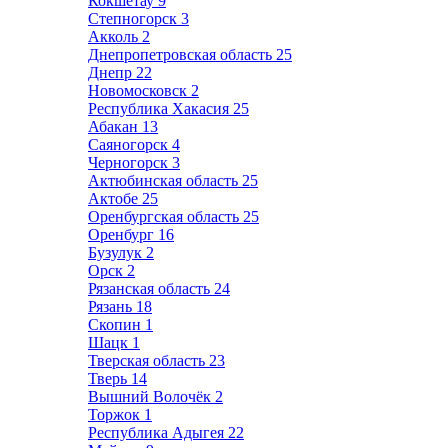
Кокшетау
9
Степногорск
3
Акколь
2
Днепропетровская область
25
Днепр
22
Новомосковск
2
Республика Хакасия
25
Абакан
13
Саяногорск
4
Черногорск
3
Актюбинская область
25
Актобе
25
Оренбургская область
25
Оренбург
16
Бузулук
2
Орск
2
Рязанская область
24
Рязань
18
Скопин
1
Шацк
1
Тверская область
23
Тверь
14
Вышний Волочёк
2
Торжок
1
Республика Адыгея
22