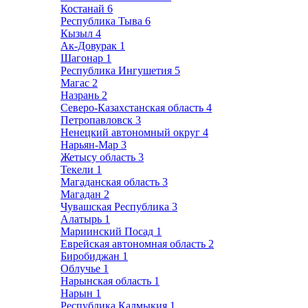
Костанай
6
Республика Тыва
6
Кызыл
4
Ак-Довурак
1
Шагонар
1
Республика Ингушетия
5
Магас
2
Назрань
2
Северо-Казахстанская область
4
Петропавловск
3
Ненецкий автономный округ
4
Нарьян-Мар
3
Жетысу область
3
Текели
1
Магаданская область
3
Магадан
2
Чувашская Республика
3
Алатырь
1
Мариинский Посад
1
Еврейская автономная область
2
Биробиджан
1
Облучье
1
Нарынская область
1
Нарын
1
Республика Калмыкия
1