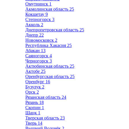
Омутнинск
1
Акмолинская область
25
Кокшетау
9
Степногорск
3
Акколь
2
Днепропетровская область
25
Днепр
22
Новомосковск
2
Республика Хакасия
25
Абакан
13
Саяногорск
4
Черногорск
3
Актюбинская область
25
Актобе
25
Оренбургская область
25
Оренбург
16
Бузулук
2
Орск
2
Рязанская область
24
Рязань
18
Скопин
1
Шацк
1
Тверская область
23
Тверь
14
Вышний Волочёк
2