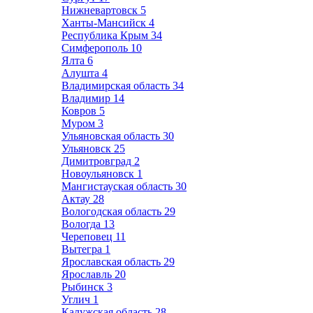
Нижневартовск
5
Ханты-Мансийск
4
Республика Крым
34
Симферополь
10
Ялта
6
Алушта
4
Владимирская область
34
Владимир
14
Ковров
5
Муром
3
Ульяновская область
30
Ульяновск
25
Димитровград
2
Новоульяновск
1
Мангистауская область
30
Актау
28
Вологодская область
29
Вологда
13
Череповец
11
Вытегра
1
Ярославская область
29
Ярославль
20
Рыбинск
3
Углич
1
Калужская область
28