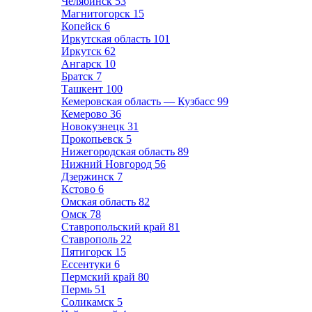
Челябинск
53
Магнитогорск
15
Копейск
6
Иркутская область
101
Иркутск
62
Ангарск
10
Братск
7
Ташкент
100
Кемеровская область — Кузбасс
99
Кемерово
36
Новокузнецк
31
Прокопьевск
5
Нижегородская область
89
Нижний Новгород
56
Дзержинск
7
Кстово
6
Омская область
82
Омск
78
Ставропольский край
81
Ставрополь
22
Пятигорск
15
Ессентуки
6
Пермский край
80
Пермь
51
Соликамск
5