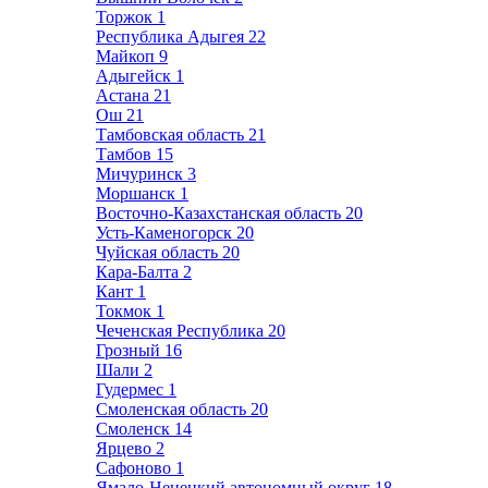
Торжок
1
Республика Адыгея
22
Майкоп
9
Адыгейск
1
Астана
21
Ош
21
Тамбовская область
21
Тамбов
15
Мичуринск
3
Моршанск
1
Восточно-Казахстанская область
20
Усть-Каменогорск
20
Чуйская область
20
Кара-Балта
2
Кант
1
Токмок
1
Чеченская Республика
20
Грозный
16
Шали
2
Гудермес
1
Смоленская область
20
Смоленск
14
Ярцево
2
Сафоново
1
Ямало-Ненецкий автономный округ
18