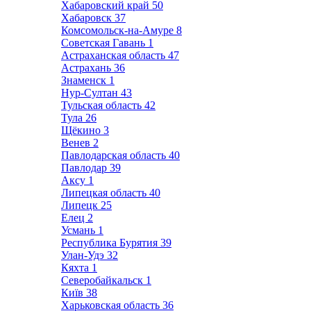
Хабаровский край
50
Хабаровск
37
Комсомольск-на-Амуре
8
Советская Гавань
1
Астраханская область
47
Астрахань
36
Знаменск
1
Нур-Султан
43
Тульская область
42
Тула
26
Щёкино
3
Венев
2
Павлодарская область
40
Павлодар
39
Аксу
1
Липецкая область
40
Липецк
25
Елец
2
Усмань
1
Республика Бурятия
39
Улан-Удэ
32
Кяхта
1
Северобайкальск
1
Київ
38
Харьковская область
36