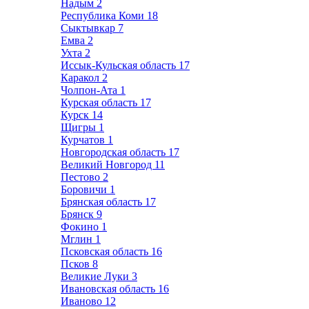
Надым
2
Республика Коми
18
Сыктывкар
7
Емва
2
Ухта
2
Иссык-Кульская область
17
Каракол
2
Чолпон-Ата
1
Курская область
17
Курск
14
Щигры
1
Курчатов
1
Новгородская область
17
Великий Новгород
11
Пестово
2
Боровичи
1
Брянская область
17
Брянск
9
Фокино
1
Мглин
1
Псковская область
16
Псков
8
Великие Луки
3
Ивановская область
16
Иваново
12