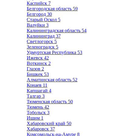
Каспийск
7
Белгородская область
59
Белгород
30
Старый Оскол
5
Валуйки
3
Калининградская область
54
Калининград
37
Светлогорск
5
Зеленоградск
5
Удмуртская Республика
53
Ижевск
42
Воткинск
2
Глазов
2
Бишкек
53
Алматинская область
52
Конаев
11
Капшагай
4
Талгар
3
Тюменская область
50
Тюмень
42
Тобольск
3
Ишим
1
Хабаровский край
50
Хабаровск
37
Комсомольск-на-Амуре
8