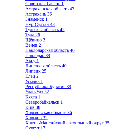
Советская Гавань
1
Астраханская область
47
Астрахань
36
Знаменск
1
Нур-Султан
43
Тульская область
42
Тула
26
Щёкино
3
Венев
2
Павлодарская область
40
Павлодар
39
Аксу
1
Липецкая область
40
Липецк
25
Елец
2
Усмань
1
Республика Бурятия
39
Улан-Удэ
32
Кяхта
1
Северобайкальск
1
Київ
38
Харьковская область
36
Харьков
32
Ханты-Мансийский автономный округ
35
Сургут
17