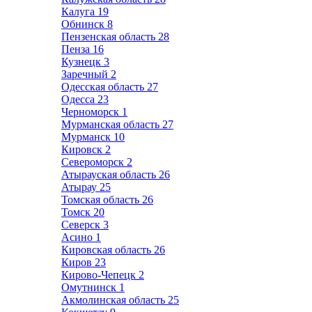
Калуга
19
Обнинск
8
Пензенская область
28
Пенза
16
Кузнецк
3
Заречный
2
Одесская область
27
Одесса
23
Черноморск
1
Мурманская область
27
Мурманск
10
Кировск
2
Североморск
2
Атырауская область
26
Атырау
25
Томская область
26
Томск
20
Северск
3
Асино
1
Кировская область
26
Киров
23
Кирово-Чепецк
2
Омутнинск
1
Акмолинская область
25