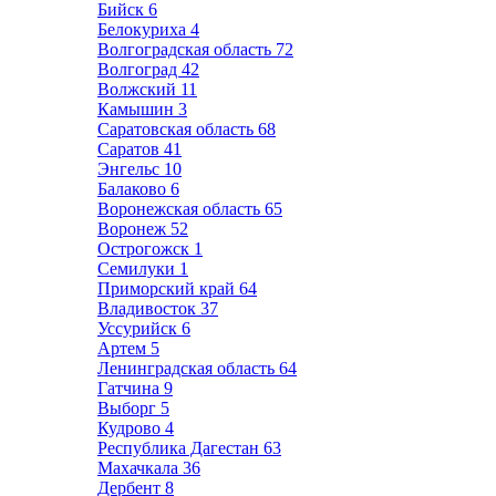
Бийск
6
Белокуриха
4
Волгоградская область
72
Волгоград
42
Волжский
11
Камышин
3
Саратовская область
68
Саратов
41
Энгельс
10
Балаково
6
Воронежская область
65
Воронеж
52
Острогожск
1
Семилуки
1
Приморский край
64
Владивосток
37
Уссурийск
6
Артем
5
Ленинградская область
64
Гатчина
9
Выборг
5
Кудрово
4
Республика Дагестан
63
Махачкала
36
Дербент
8