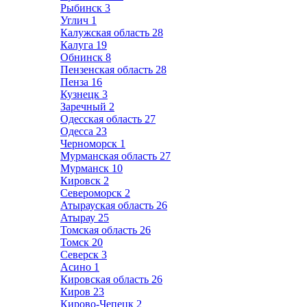
Рыбинск
3
Углич
1
Калужская область
28
Калуга
19
Обнинск
8
Пензенская область
28
Пенза
16
Кузнецк
3
Заречный
2
Одесская область
27
Одесса
23
Черноморск
1
Мурманская область
27
Мурманск
10
Кировск
2
Североморск
2
Атырауская область
26
Атырау
25
Томская область
26
Томск
20
Северск
3
Асино
1
Кировская область
26
Киров
23
Кирово-Чепецк
2