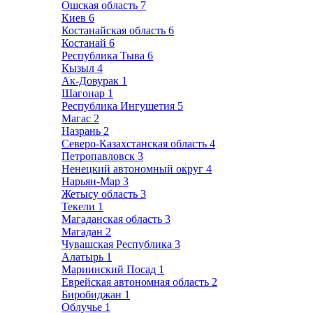
Ошская область
7
Киев
6
Костанайская область
6
Костанай
6
Республика Тыва
6
Кызыл
4
Ак-Довурак
1
Шагонар
1
Республика Ингушетия
5
Магас
2
Назрань
2
Северо-Казахстанская область
4
Петропавловск
3
Ненецкий автономный округ
4
Нарьян-Мар
3
Жетысу область
3
Текели
1
Магаданская область
3
Магадан
2
Чувашская Республика
3
Алатырь
1
Мариинский Посад
1
Еврейская автономная область
2
Биробиджан
1
Облучье
1