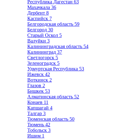
Республика Дагестан
63
Махачкала
36
Дербент
8
Каспийск
7
Белгородская область
59
Белгород
30
Старый Оскол
5
Валуйки
3
Калининградская область
54
Калининград
37
Светлогорск
5
Зеленоградск
5
Удмуртская Республика
53
Ижевск
42
Воткинск
2
Глазов
2
Бишкек
53
Алматинская область
52
Конаев
11
Капшагай
4
Талгар
3
Тюменская область
50
Тюмень
42
Тобольск
3
Ишим
1