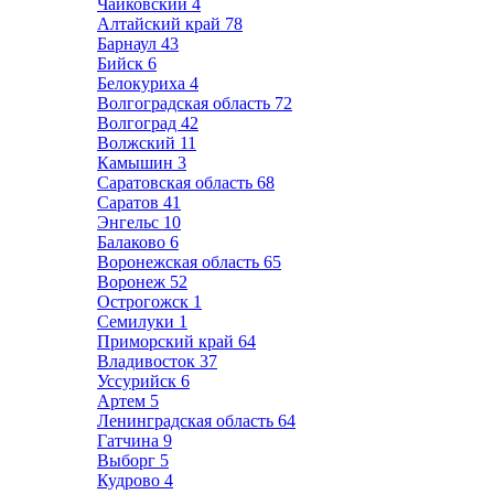
Чайковский
4
Алтайский край
78
Барнаул
43
Бийск
6
Белокуриха
4
Волгоградская область
72
Волгоград
42
Волжский
11
Камышин
3
Саратовская область
68
Саратов
41
Энгельс
10
Балаково
6
Воронежская область
65
Воронеж
52
Острогожск
1
Семилуки
1
Приморский край
64
Владивосток
37
Уссурийск
6
Артем
5
Ленинградская область
64
Гатчина
9
Выборг
5
Кудрово
4