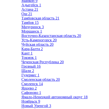
Майкоп
9
Адыгейск
1
Астана
21
Ош
21
Тамбовская область
21
Тамбов
15
Мичуринск
3
Моршанск
1
Восточно-Казахстанская область
20
Усть-Каменогорск
20
Чуйская область
20
Кара-Балта
2
Кант
1
Токмок
1
Чеченская Республика
20
Грозный
16
Шали
2
Гудермес
1
Смоленская область
20
Смоленск
14
Ярцево
2
Сафоново
1
Ямало-Ненецкий автономный округ
18
Ноябрьск
9
Новый Уренгой
3