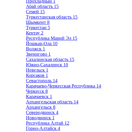
Прохладный
1
Абай область
15
Семей
15
Туркестанская область
15
Шымкент
8
Туркестан
5
Кентау
2
Республика Марий Эл
15
Йошкар-Ола
10
Волжск
1
Звенигово
1
Сахалинская область
15
Южно-Сахалинск
10
Невельск
1
Корсаков
1
Севастополь
14
Карачаево-Черкесская Республика
14
Черкесск
8
Карачаевск
1
Архангельская область
14
Архангельск
8
Северодвинск
4
Новодвинск
1
Республика Алтай
12
Горно-Алтайск
4