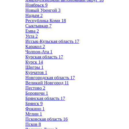
Ноябрьск
9
Новый Уренгой
3
Надым
2
Республика Коми
18
Сыктывкар
7
Емва
2
Ухта
2
Иссык-Кульская область
17
Каракол
2
Чолпон-Ата
1
Курская область
17
Курск
14
Щигры
1
Курчатов
1
Новгородская область
17
Великий Новгород
11
Пестово
2
Боровичи
1
Брянская область
17
Брянск
9
Фокино
1
Мглин
1
Псковская область
16
Псков
8