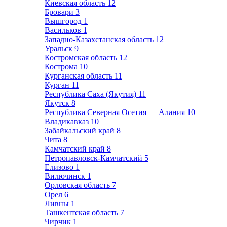
Киевская область
12
Бровари
3
Вышгород
1
Васильков
1
Западно-Казахстанская область
12
Уральск
9
Костромская область
12
Кострома
10
Курганская область
11
Курган
11
Республика Саха (Якутия)
11
Якутск
8
Республика Северная Осетия — Алания
10
Владикавказ
10
Забайкальский край
8
Чита
8
Камчатский край
8
Петропавловск-Камчатский
5
Елизово
1
Вилючинск
1
Орловская область
7
Орел
6
Ливны
1
Ташкентская область
7
Чирчик
1