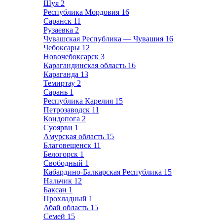
Шуя
2
Республика Мордовия
16
Саранск
11
Рузаевка
2
Чувашская Республика — Чувашия
16
Чебоксары
12
Новочебоксарск
3
Карагандинская область
16
Караганда
13
Темиртау
2
Сарань
1
Республика Карелия
15
Петрозаводск
11
Кондопога
2
Суоярви
1
Амурская область
15
Благовещенск
11
Белогорск
1
Свободный
1
Кабардино-Балкарская Республика
15
Нальчик
12
Баксан
1
Прохладный
1
Абай область
15
Семей
15