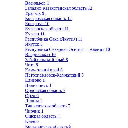
Васильков
1
Западно-Казахстанская область
12
Уральск
9
Костромская область
12
Кострома
10
Курганская область
11
Курган
11
Республика Саха (Якутия)
11
Якутск
8
Республика Северная Осетия — Алания
10
Владикавказ
10
Забайкальский край
8
Чита
8
Камчатский край
8
Петропавловск-Камчатский
5
Елизово
1
Вилючинск
1
Орловская область
7
Орел
6
Ливны
1
Ташкентская область
7
Чирчик
1
Ошская область
7
Киев
6
Костанайская область
6