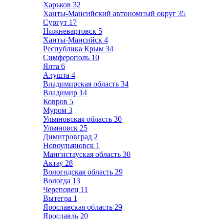
Харьков
32
Ханты-Мансийский автономный округ
35
Сургут
17
Нижневартовск
5
Ханты-Мансийск
4
Республика Крым
34
Симферополь
10
Ялта
6
Алушта
4
Владимирская область
34
Владимир
14
Ковров
5
Муром
3
Ульяновская область
30
Ульяновск
25
Димитровград
2
Новоульяновск
1
Мангистауская область
30
Актау
28
Вологодская область
29
Вологда
13
Череповец
11
Вытегра
1
Ярославская область
29
Ярославль
20