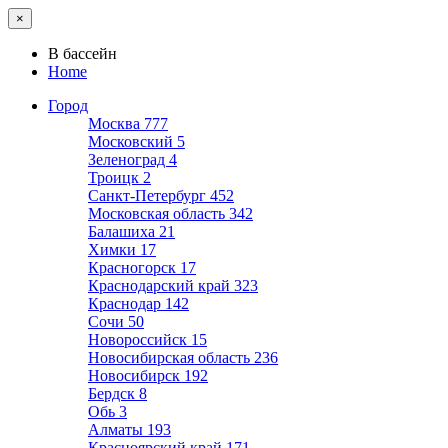
×
В бассейн
Home
Город
Москва
777
Московский
5
Зеленоград
4
Троицк
2
Санкт-Петербург
452
Московская область
342
Балашиха
21
Химки
17
Красногорск
17
Краснодарский край
323
Краснодар
142
Сочи
50
Новороссийск
15
Новосибирская область
236
Новосибирск
192
Бердск
8
Обь
3
Алматы
193
Красноярский край
171