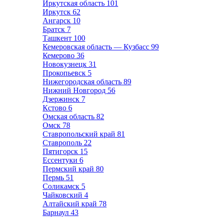
Иркутская область
101
Иркутск
62
Ангарск
10
Братск
7
Ташкент
100
Кемеровская область — Кузбасс
99
Кемерово
36
Новокузнецк
31
Прокопьевск
5
Нижегородская область
89
Нижний Новгород
56
Дзержинск
7
Кстово
6
Омская область
82
Омск
78
Ставропольский край
81
Ставрополь
22
Пятигорск
15
Ессентуки
6
Пермский край
80
Пермь
51
Соликамск
5
Чайковский
4
Алтайский край
78
Барнаул
43