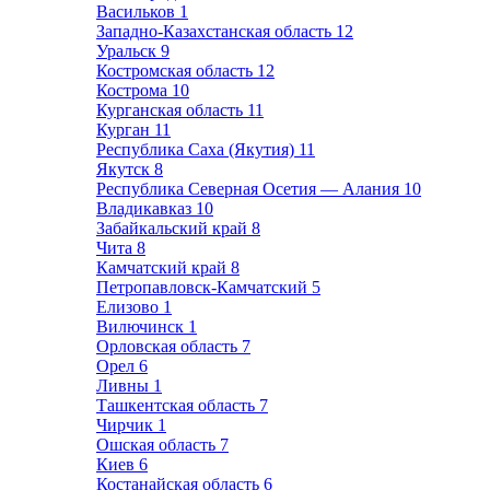
Васильков
1
Западно-Казахстанская область
12
Уральск
9
Костромская область
12
Кострома
10
Курганская область
11
Курган
11
Республика Саха (Якутия)
11
Якутск
8
Республика Северная Осетия — Алания
10
Владикавказ
10
Забайкальский край
8
Чита
8
Камчатский край
8
Петропавловск-Камчатский
5
Елизово
1
Вилючинск
1
Орловская область
7
Орел
6
Ливны
1
Ташкентская область
7
Чирчик
1
Ошская область
7
Киев
6
Костанайская область
6