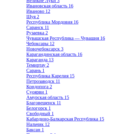
Великие Луки
3
Ивановская область
16
Иваново
12
Шуя
2
Республика Мордовия
16
Саранск
11
Рузаевка
2
Чувашская Республика — Чувашия
16
Чебоксары
12
Новочебоксарск
3
Карагандинская область
16
Караганда
13
Темиртау
2
Сарань
1
Республика Карелия
15
Петрозаводск
11
Кондопога
2
Суоярви
1
Амурская область
15
Благовещенск
11
Белогорск
1
Свободный
1
Кабардино-Балкарская Республика
15
Нальчик
12
Баксан
1