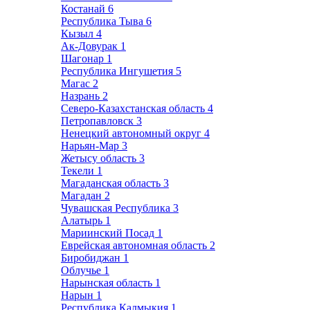
Костанай
6
Республика Тыва
6
Кызыл
4
Ак-Довурак
1
Шагонар
1
Республика Ингушетия
5
Магас
2
Назрань
2
Северо-Казахстанская область
4
Петропавловск
3
Ненецкий автономный округ
4
Нарьян-Мар
3
Жетысу область
3
Текели
1
Магаданская область
3
Магадан
2
Чувашская Республика
3
Алатырь
1
Мариинский Посад
1
Еврейская автономная область
2
Биробиджан
1
Облучье
1
Нарынская область
1
Нарын
1
Республика Калмыкия
1