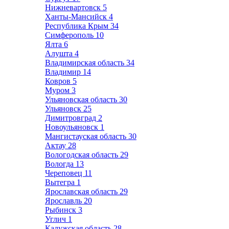
Нижневартовск
5
Ханты-Мансийск
4
Республика Крым
34
Симферополь
10
Ялта
6
Алушта
4
Владимирская область
34
Владимир
14
Ковров
5
Муром
3
Ульяновская область
30
Ульяновск
25
Димитровград
2
Новоульяновск
1
Мангистауская область
30
Актау
28
Вологодская область
29
Вологда
13
Череповец
11
Вытегра
1
Ярославская область
29
Ярославль
20
Рыбинск
3
Углич
1
Калужская область
28