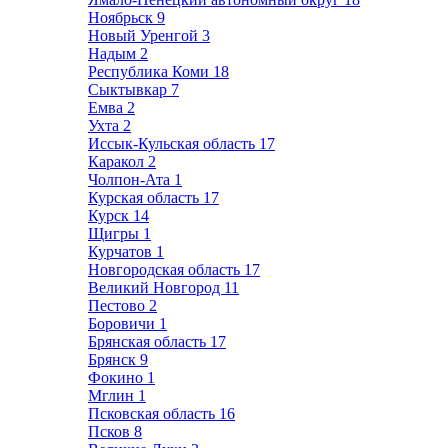
Ноябрьск
9
Новый Уренгой
3
Надым
2
Республика Коми
18
Сыктывкар
7
Емва
2
Ухта
2
Иссык-Кульская область
17
Каракол
2
Чолпон-Ата
1
Курская область
17
Курск
14
Щигры
1
Курчатов
1
Новгородская область
17
Великий Новгород
11
Пестово
2
Боровичи
1
Брянская область
17
Брянск
9
Фокино
1
Мглин
1
Псковская область
16
Псков
8