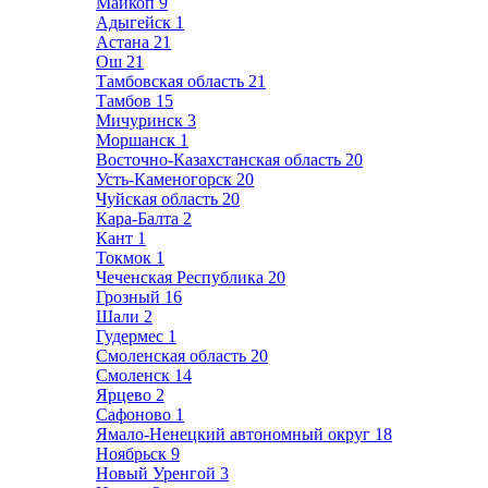
Майкоп
9
Адыгейск
1
Астана
21
Ош
21
Тамбовская область
21
Тамбов
15
Мичуринск
3
Моршанск
1
Восточно-Казахстанская область
20
Усть-Каменогорск
20
Чуйская область
20
Кара-Балта
2
Кант
1
Токмок
1
Чеченская Республика
20
Грозный
16
Шали
2
Гудермес
1
Смоленская область
20
Смоленск
14
Ярцево
2
Сафоново
1
Ямало-Ненецкий автономный округ
18
Ноябрьск
9
Новый Уренгой
3