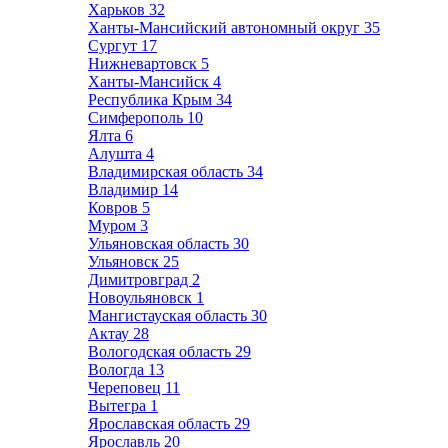
Харьков
32
Ханты-Мансийский автономный округ
35
Сургут
17
Нижневартовск
5
Ханты-Мансийск
4
Республика Крым
34
Симферополь
10
Ялта
6
Алушта
4
Владимирская область
34
Владимир
14
Ковров
5
Муром
3
Ульяновская область
30
Ульяновск
25
Димитровград
2
Новоульяновск
1
Мангистауская область
30
Актау
28
Вологодская область
29
Вологда
13
Череповец
11
Вытегра
1
Ярославская область
29
Ярославль
20