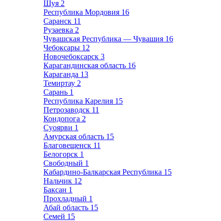
Шуя
2
Республика Мордовия
16
Саранск
11
Рузаевка
2
Чувашская Республика — Чувашия
16
Чебоксары
12
Новочебоксарск
3
Карагандинская область
16
Караганда
13
Темиртау
2
Сарань
1
Республика Карелия
15
Петрозаводск
11
Кондопога
2
Суоярви
1
Амурская область
15
Благовещенск
11
Белогорск
1
Свободный
1
Кабардино-Балкарская Республика
15
Нальчик
12
Баксан
1
Прохладный
1
Абай область
15
Семей
15