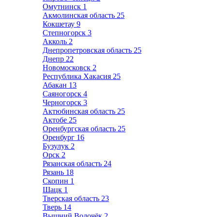
Омутнинск
1
Акмолинская область
25
Кокшетау
9
Степногорск
3
Акколь
2
Днепропетровская область
25
Днепр
22
Новомосковск
2
Республика Хакасия
25
Абакан
13
Саяногорск
4
Черногорск
3
Актюбинская область
25
Актобе
25
Оренбургская область
25
Оренбург
16
Бузулук
2
Орск
2
Рязанская область
24
Рязань
18
Скопин
1
Шацк
1
Тверская область
23
Тверь
14
Вышний Волочёк
2