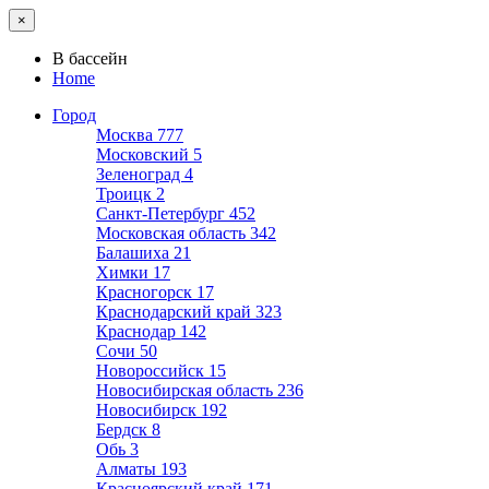
×
В бассейн
Home
Город
Москва
777
Московский
5
Зеленоград
4
Троицк
2
Санкт-Петербург
452
Московская область
342
Балашиха
21
Химки
17
Красногорск
17
Краснодарский край
323
Краснодар
142
Сочи
50
Новороссийск
15
Новосибирская область
236
Новосибирск
192
Бердск
8
Обь
3
Алматы
193
Красноярский край
171