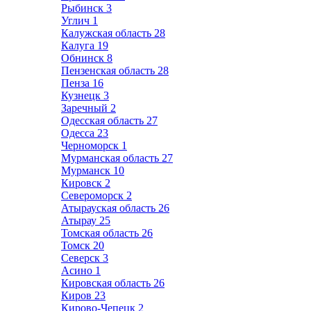
Рыбинск
3
Углич
1
Калужская область
28
Калуга
19
Обнинск
8
Пензенская область
28
Пенза
16
Кузнецк
3
Заречный
2
Одесская область
27
Одесса
23
Черноморск
1
Мурманская область
27
Мурманск
10
Кировск
2
Североморск
2
Атырауская область
26
Атырау
25
Томская область
26
Томск
20
Северск
3
Асино
1
Кировская область
26
Киров
23
Кирово-Чепецк
2