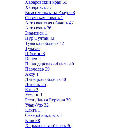
Хабаровский край
50
Хабаровск
37
Комсомольск-на-Амуре
8
Советская Гавань
1
Астраханская область
47
Астрахань
36
Знаменск
1
Нур-Султан
43
Тульская область
42
Тула
26
Щёкино
3
Венев
2
Павлодарская область
40
Павлодар
39
Аксу
1
Липецкая область
40
Липецк
25
Елец
2
Усмань
1
Республика Бурятия
39
Улан-Удэ
32
Кяхта
1
Северобайкальск
1
Київ
38
Харьковская область
36