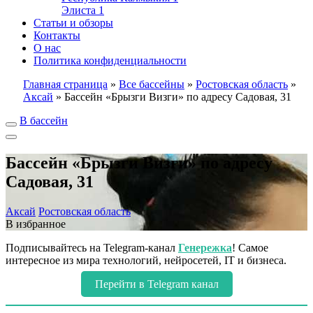
Элиста
1
Статьи и обзоры
Контакты
О нас
Политика конфиденциальности
Главная страница
»
Все бассейны
»
Ростовская область
»
Аксай
»
Бассейн «Брызги Визги» по адресу Садовая, 31
В бассейн
Бассейн «Брызги Визги» по адресу
Садовая, 31
Аксай
Ростовская область
В избранное
Подписывайтесь на Telegram-канал
Генережка
! Самое
интересное из мира технологий, нейросетей, IT и бизнеса.
Перейти в Telegram канал