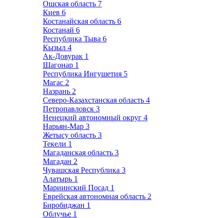
Ошская область
7
Киев
6
Костанайская область
6
Костанай
6
Республика Тыва
6
Кызыл
4
Ак-Довурак
1
Шагонар
1
Республика Ингушетия
5
Магас
2
Назрань
2
Северо-Казахстанская область
4
Петропавловск
3
Ненецкий автономный округ
4
Нарьян-Мар
3
Жетысу область
3
Текели
1
Магаданская область
3
Магадан
2
Чувашская Республика
3
Алатырь
1
Мариинский Посад
1
Еврейская автономная область
2
Биробиджан
1
Облучье
1