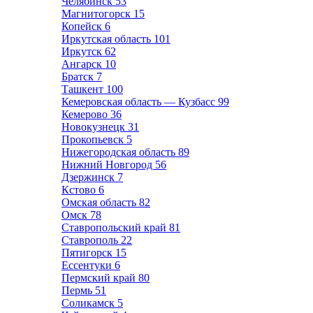
Челябинск
53
Магнитогорск
15
Копейск
6
Иркутская область
101
Иркутск
62
Ангарск
10
Братск
7
Ташкент
100
Кемеровская область — Кузбасс
99
Кемерово
36
Новокузнецк
31
Прокопьевск
5
Нижегородская область
89
Нижний Новгород
56
Дзержинск
7
Кстово
6
Омская область
82
Омск
78
Ставропольский край
81
Ставрополь
22
Пятигорск
15
Ессентуки
6
Пермский край
80
Пермь
51
Соликамск
5