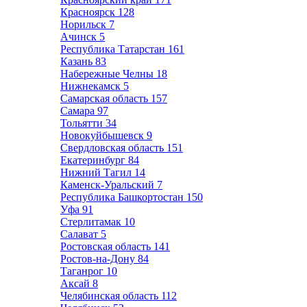
Красноярск
128
Норильск
7
Ачинск
5
Республика Татарстан
161
Казань
83
Набережные Челны
18
Нижнекамск
5
Самарская область
157
Самара
97
Тольятти
34
Новокуйбышевск
9
Свердловская область
151
Екатеринбург
84
Нижний Тагил
14
Каменск-Уральский
7
Республика Башкортостан
150
Уфа
91
Стерлитамак
10
Салават
5
Ростовская область
141
Ростов-на-Дону
84
Таганрог
10
Аксай
8
Челябинская область
112