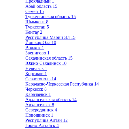
Прохладный
1
Абай область
15
Семей
15
Туркестанская область
15
Шымкент
8
Туркестан
5
Кентау
2
Республика Марий Эл
15
Йошкар-Ола
10
Волжск
1
Звенигово
1
Сахалинская область
15
Южно-Сахалинск
10
Невельск
1
Корсаков
1
Севастополь
14
Карачаево-Черкесская Республика
14
Черкесск
8
Карачаевск
1
Архангельская область
14
Архангельск
8
Северодвинск
4
Новодвинск
1
Республика Алтай
12
Горно-Алтайск
4