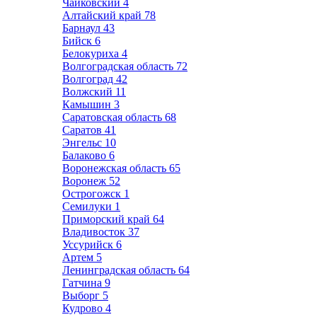
Чайковский
4
Алтайский край
78
Барнаул
43
Бийск
6
Белокуриха
4
Волгоградская область
72
Волгоград
42
Волжский
11
Камышин
3
Саратовская область
68
Саратов
41
Энгельс
10
Балаково
6
Воронежская область
65
Воронеж
52
Острогожск
1
Семилуки
1
Приморский край
64
Владивосток
37
Уссурийск
6
Артем
5
Ленинградская область
64
Гатчина
9
Выборг
5
Кудрово
4