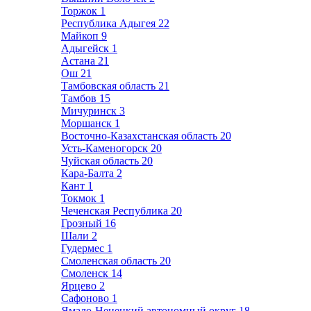
Торжок
1
Республика Адыгея
22
Майкоп
9
Адыгейск
1
Астана
21
Ош
21
Тамбовская область
21
Тамбов
15
Мичуринск
3
Моршанск
1
Восточно-Казахстанская область
20
Усть-Каменогорск
20
Чуйская область
20
Кара-Балта
2
Кант
1
Токмок
1
Чеченская Республика
20
Грозный
16
Шали
2
Гудермес
1
Смоленская область
20
Смоленск
14
Ярцево
2
Сафоново
1
Ямало-Ненецкий автономный округ
18