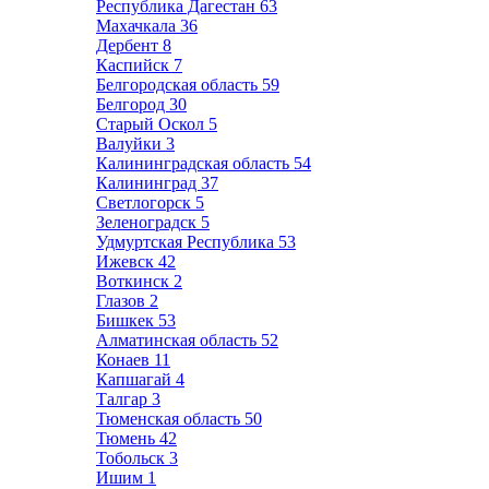
Республика Дагестан
63
Махачкала
36
Дербент
8
Каспийск
7
Белгородская область
59
Белгород
30
Старый Оскол
5
Валуйки
3
Калининградская область
54
Калининград
37
Светлогорск
5
Зеленоградск
5
Удмуртская Республика
53
Ижевск
42
Воткинск
2
Глазов
2
Бишкек
53
Алматинская область
52
Конаев
11
Капшагай
4
Талгар
3
Тюменская область
50
Тюмень
42
Тобольск
3
Ишим
1