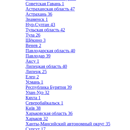
Советская Гавань
1
Астраханская область
47
Астрахань
36
Знаменск
1
Нур-Султан
43
Тульская область
42
Тула
26
Щёкино
3
Венев
2
Павлодарская область
40
Павлодар
39
Аксу
1
Липецкая область
40
Липецк
25
Елец
2
Усмань
1
Республика Бурятия
39
Улан-Удэ
32
Кяхта
1
Северобайкальск
1
Київ
38
Харьковская область
36
Харьков
32
Ханты-Мансийский автономный округ
35
Сургут
17