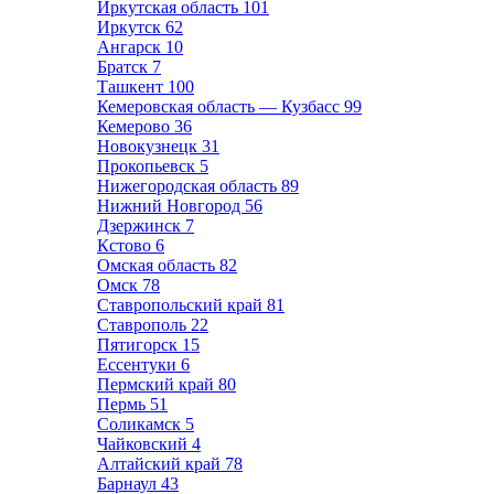
Иркутская область
101
Иркутск
62
Ангарск
10
Братск
7
Ташкент
100
Кемеровская область — Кузбасс
99
Кемерово
36
Новокузнецк
31
Прокопьевск
5
Нижегородская область
89
Нижний Новгород
56
Дзержинск
7
Кстово
6
Омская область
82
Омск
78
Ставропольский край
81
Ставрополь
22
Пятигорск
15
Ессентуки
6
Пермский край
80
Пермь
51
Соликамск
5
Чайковский
4
Алтайский край
78
Барнаул
43