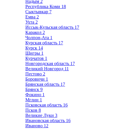
Надым
2
Республика Коми
18
Сыктывкар
7
Емва
2
Ухта
2
Иссык-Кульская область
17
Каракол
2
Чолпон-Ата
1
Курская область
17
Курск
14
Щигры
1
Курчатов
1
Новгородская область
17
Великий Новгород
11
Пестово
2
Боровичи
1
Брянская область
17
Брянск
9
Фокино
1
Мглин
1
Псковская область
16
Псков
8
Великие Луки
3
Ивановская область
16
Иваново
12