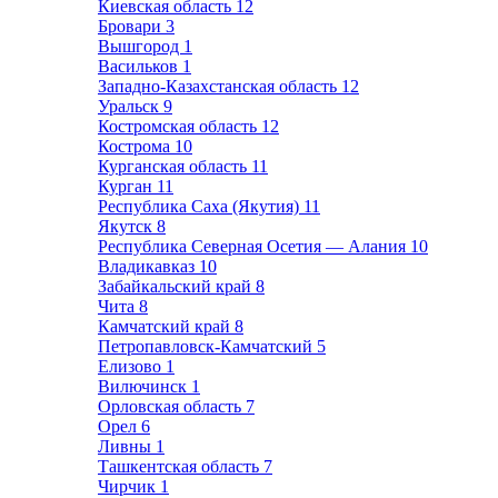
Киевская область
12
Бровари
3
Вышгород
1
Васильков
1
Западно-Казахстанская область
12
Уральск
9
Костромская область
12
Кострома
10
Курганская область
11
Курган
11
Республика Саха (Якутия)
11
Якутск
8
Республика Северная Осетия — Алания
10
Владикавказ
10
Забайкальский край
8
Чита
8
Камчатский край
8
Петропавловск-Камчатский
5
Елизово
1
Вилючинск
1
Орловская область
7
Орел
6
Ливны
1
Ташкентская область
7
Чирчик
1