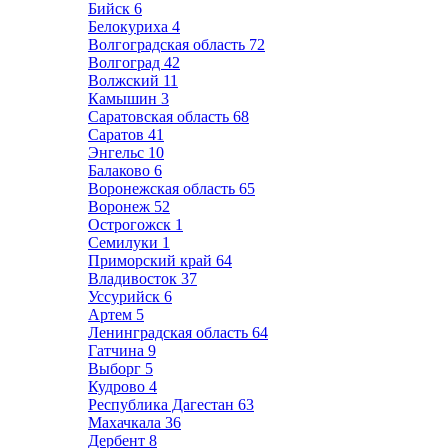
Бийск
6
Белокуриха
4
Волгоградская область
72
Волгоград
42
Волжский
11
Камышин
3
Саратовская область
68
Саратов
41
Энгельс
10
Балаково
6
Воронежская область
65
Воронеж
52
Острогожск
1
Семилуки
1
Приморский край
64
Владивосток
37
Уссурийск
6
Артем
5
Ленинградская область
64
Гатчина
9
Выборг
5
Кудрово
4
Республика Дагестан
63
Махачкала
36
Дербент
8