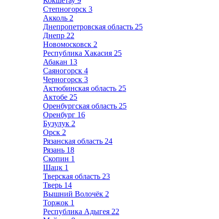
Кокшетау
9
Степногорск
3
Акколь
2
Днепропетровская область
25
Днепр
22
Новомосковск
2
Республика Хакасия
25
Абакан
13
Саяногорск
4
Черногорск
3
Актюбинская область
25
Актобе
25
Оренбургская область
25
Оренбург
16
Бузулук
2
Орск
2
Рязанская область
24
Рязань
18
Скопин
1
Шацк
1
Тверская область
23
Тверь
14
Вышний Волочёк
2
Торжок
1
Республика Адыгея
22