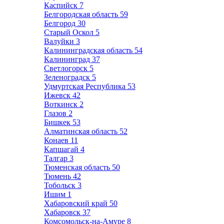
Каспийск
7
Белгородская область
59
Белгород
30
Старый Оскол
5
Валуйки
3
Калининградская область
54
Калининград
37
Светлогорск
5
Зеленоградск
5
Удмуртская Республика
53
Ижевск
42
Воткинск
2
Глазов
2
Бишкек
53
Алматинская область
52
Конаев
11
Капшагай
4
Талгар
3
Тюменская область
50
Тюмень
42
Тобольск
3
Ишим
1
Хабаровский край
50
Хабаровск
37
Комсомольск-на-Амуре
8