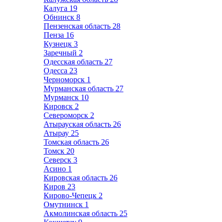
Калуга
19
Обнинск
8
Пензенская область
28
Пенза
16
Кузнецк
3
Заречный
2
Одесская область
27
Одесса
23
Черноморск
1
Мурманская область
27
Мурманск
10
Кировск
2
Североморск
2
Атырауская область
26
Атырау
25
Томская область
26
Томск
20
Северск
3
Асино
1
Кировская область
26
Киров
23
Кирово-Чепецк
2
Омутнинск
1
Акмолинская область
25